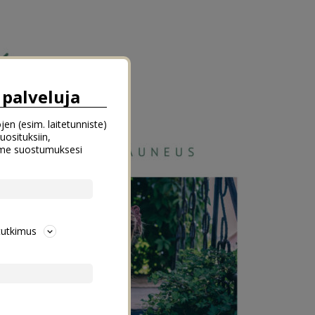
palveluja
jen (esim. laitetunniste)
uosituksiin,
emme suostumuksesi
tutkimus