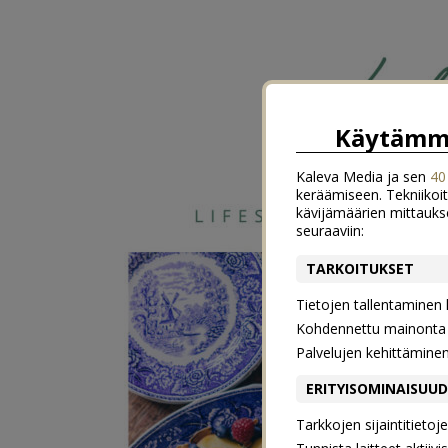
Käytämme
Kaleva Media ja sen
40
keräämiseen. Tekniikoit
kävijämäärien mittauks
seuraaviin:
TARKOITUKSET
Tietojen tallentaminen la
Kohdennettu mainonta j
Palvelujen kehittämine
ERITYISOMINAISUU
Tarkkojen sijaintitieto