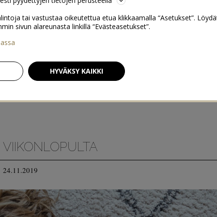
sesti pyydettyjen tietojen perusteella
lintoja tai vastustaa oikeutettua etua klikkaamalla “Asetukset”. Löydä
 sivun alareunasta linkillä “Evästeasetukset”.
iassa
HYVÄKSY KAIKKI
A VIIKONLOPULTA
24.11.2019