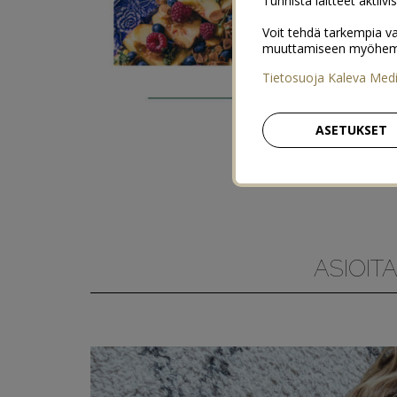
Tunnista laitteet aktiivi
Voit tehdä tarkempia va
muuttamiseen myöhemmin
Tietosuoja Kaleva Med
ASETUKSET
ASIOIT