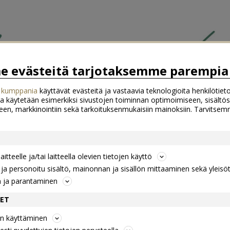
 evästeitä tarjotaksemme parempia 
 kumppania
käyttävät evästeitä ja vastaavia teknologioita henkilötieto
a käytetään esimerkiksi sivustojen toiminnan optimoimiseen, sisältös
een, markkinointiin sekä tarkoituksenmukaisiin mainoksiin. Tarvits
itteelle ja/tai laitteella olevien tietojen käyttö
a personoitu sisältö, mainonnan ja sisällön mittaaminen sekä yleisö
n ja parantaminen
DET
jen käyttäminen