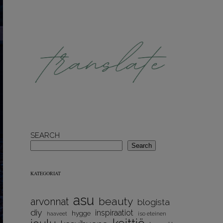
SEARCH
Search
KATEGORIAT
asu
beauty
arvonnat
blogista
diy
inspiraatiot
hygge
iso eteinen
haaveet