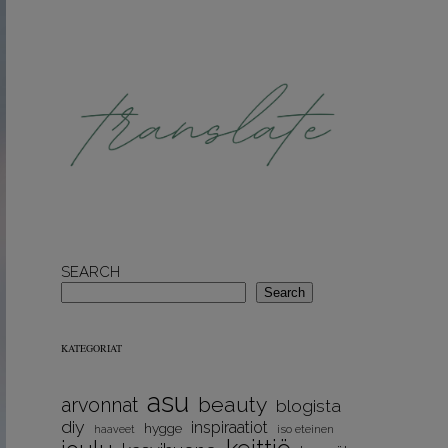
SEARCH
Search
KATEGORIAT
asu
beauty
arvonnat
blogista
diy
inspiraatiot
hygge
iso eteinen
haaveet