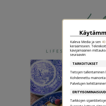
Käytämme
Kaleva Media ja sen
40
keräämiseen. Tekniikoit
kävijämäärien mittauks
seuraaviin:
TARKOITUKSET
Tietojen tallentaminen la
Kohdennettu mainonta j
Palvelujen kehittämine
ERITYISOMINAISUU
Tarkkojen sijaintitieto