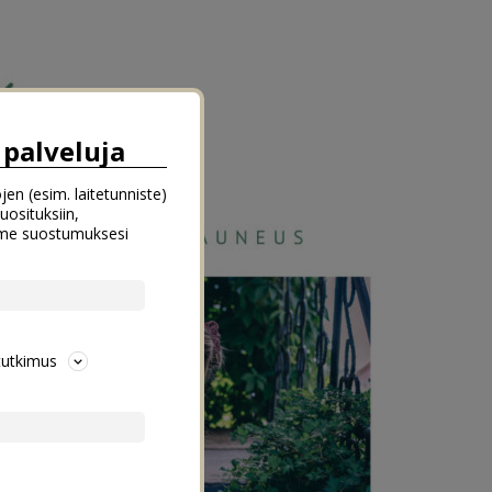
palveluja
jen (esim. laitetunniste)
uosituksiin,
emme suostumuksesi
tutkimus