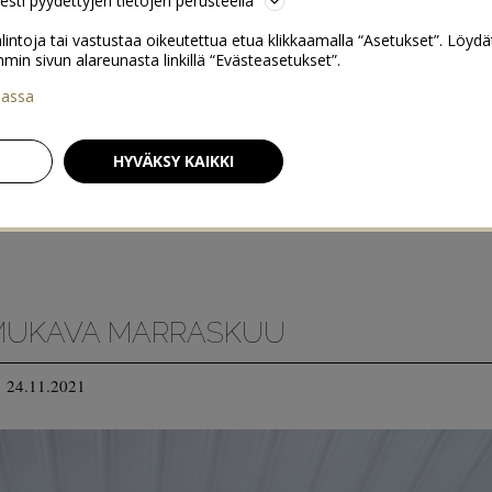
sesti pyydettyjen tietojen perusteella
lintoja tai vastustaa oikeutettua etua klikkaamalla “Asetukset”. Löydä
 sivun alareunasta linkillä “Evästeasetukset”.
iassa
HYVÄKSY KAIKKI
 MUKAVA MARRASKUU
24.11.2021