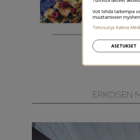
Tunnista laitteet aktiivi
Voit tehdä tarkempia va
muuttamiseen myöhemmin
Tietosuoja Kaleva Med
ASETUKSET
ERIKOISEN