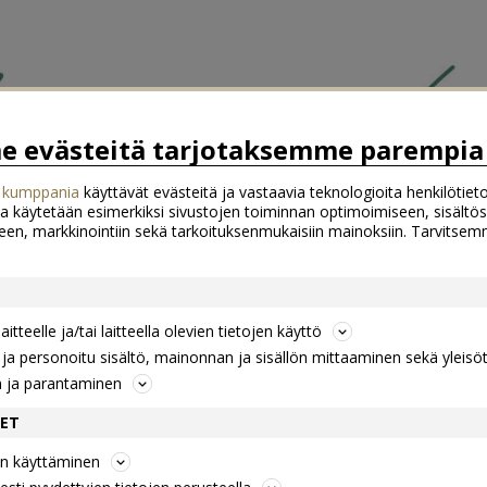
 evästeitä tarjotaksemme parempia 
 kumppania
käyttävät evästeitä ja vastaavia teknologioita henkilötieto
a käytetään esimerkiksi sivustojen toiminnan optimoimiseen, sisältös
een, markkinointiin sekä tarkoituksenmukaisiin mainoksiin. Tarvits
itteelle ja/tai laitteella olevien tietojen käyttö
a personoitu sisältö, mainonnan ja sisällön mittaaminen sekä yleisö
n ja parantaminen
DET
jen käyttäminen