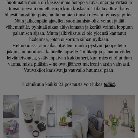
huolimatta meillä oli käsissämme helppo vauva, energia virtasi ja
tunsin olevani onnellisempi kuin koskaan. Toki tavalliset baby
bluesit tanssittiin pois, mutta muuten tunsin olevani reipas ja pirteä.
Näin jälkeenpäin ajatellen suorittamista olisi voinut jättää
vähemmälle, pyhittää aikaa äitiyslomaan ja kerätä voimia loppuun
palamisen sijaan. Mutta jälkiviisaus ei ole yleensä kantanut
hedelmää, joten ei sorruta siihen nytkään.
Helmikuussa otin aikaa itselleni minkä pystyin, ja opettelin
jakamaan huomiota kahdelle lapselle. Tuttiketjuja ja aamu viiden
leivänleivontaa, ystävänpäivän kukkameri, kun mies ei ollut ihan
varma, mistä pitäisin – ne ovat jääneet mieleeni varsin vahvasti.
Vauvakilot karisivat ja vauvailo huumasi pään!
Helmikuun kaikki 23 postausta voit lukea
täältä
.