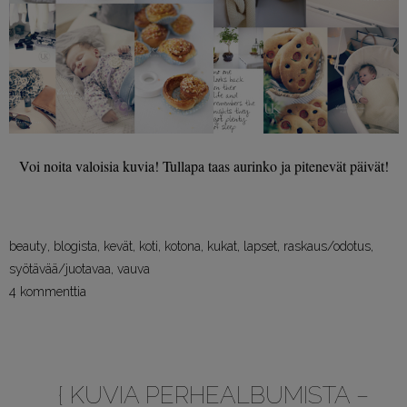
Voi noita valoisia kuvia! Tullapa taas aurinko ja pitenevät päivät!
beauty
,
blogista
,
kevät
,
koti
,
kotona
,
kukat
,
lapset
,
raskaus/odotus
,
syötävää/juotavaa
,
vauva
4 kommenttia
{ KUVIA PERHEALBUMISTA –