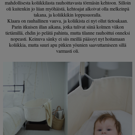
mahdollisesta koliikkilasta rauhoittavasta törmäsin kehtoon. Silloin
oli kuitenkin jo liian myöhäistä, kehtoajat alkoivat olla melkeinpä
takana, ja koliikkikin loppusuoralla.
Klaara on rauhallinen vauva, ja koliikista ei nyt ollut tietoakaan.
Parin itkuisen illan aikana, jotka tulivat siinä kolmen viikon
tietämillä, ehdin jo pelätä pahinta, mutta tilanne rauhoittui onneksi
nopeasti. Keinuva sänky ei siis meillä päässyt nyt hoitamaan
koliikkia, mutta suuri apu pitkien yöunien saavuttamiseen sillä
varmasti oli.