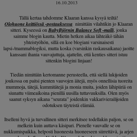
16.10.2013
Tällä kertaa tahdomme Klaaran kanssa kysyä teiltä!
Olohuone keittiössä -postauksessa
nimittäin vilahtikin jo Klaaran
sitteri. Kyseessä on
BabyBjörnin Balance Soft -malli
, jonka
saimme blogin kautta. Mietin hetken aikaa lähteäkö tähän
yhteistyöhön, sillä en koe blogiani varsinaisesti
lapsi-/mammablogiksi, mutta koska (varsinkin raskausaikana) jaoitte
kanssani ihania vauvajuttuja, ajattelin, että kenties sitteri istuu
sittenkin blogini linjaan!
Tiedän nimittäin kertomanne perusteella, että siellä lukijoiden
joukossa on paitsi pienten vauvojen äitejä, myös onnellisia tuoreita
mummoja, tätejä, kummitätejä ja monia muita, joiden lähipiiriä on
siunattu viimeaikoina pienillä uusilla tuttavuuksilla. Olen myös
saanut syksyn aikana “seurata” joidenkin vakkarivierailijoiden
odotuksen täyteistä elämää.
Itselleni hyvä ja turvallinen sitteri merkitsee todellakin paljon, se on
melkein kuin auttava käsipari. Pienelle vauvalle se on
nukkumispaikka, helposti huoneesta huoneeseen siirrettävä, ja arjen