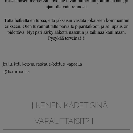
reissaamisen merkeissä, löydätte tavan rauhoittua joulun aikaan, ja
ajan olla vain rennosti.
Tällä hetkellä en lupaa, että jaksaisin vastata jokaiseen kommenttiin
erikseen. Olen luvannut tälle päivälle piparitalkoot, ja se lupaus on
pidettävä. Nyt pari särkylääkettä nassuun ja taikinaa kaulimaan.
Pysykää terveinä!!!!
joulu
,
koti
,
kotona
,
raskaus/odotus
,
vapaalla
15 kommenttia
{ KENEN KÄDET SINÄ
VAPAUTTAISIT? }