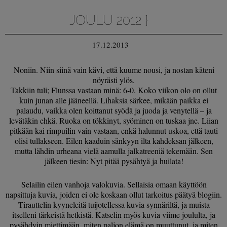
JOULU 2012 }
17.12.2013
Noniin. Niin siinä vain kävi, että kuume nousi, ja nostan käteni
nöyrästi ylös.
Takkiin tuli; Flunssa vastaan minä: 6-0. Koko viikon olo on ollut
kuin junan alle jääneellä. Lihaksia särkee, mikään paikka ei
palaudu, vaikka olen koittanut syödä ja juoda ja venytellä – ja
levätäkin ehkä. Ruoka on tökkinyt, syöminen on tuskaa jne. Liian
pitkään kai rimpuilin vain vastaan, enkä halunnut uskoa, että tauti
olisi tullakseen. Eilen kaaduin sänkyyn ilta kahdeksan jälkeen,
mutta lähdin urheana vielä aamulla jalkatreeniä tekemään. Sen
jälkeen tiesin: Nyt pitää pysähtyä ja huilata!
Selailin eilen vanhoja valokuvia. Sellaisia omaan käyttöön
napsittuja kuvia, joiden ei ole koskaan ollut tarkoitus päätyä blogiin.
Tirauttelin kyyneleitä tuijotellessa kuvia synnäriltä, ja muista
itselleni tärkeistä hetkistä. Katselin myös kuvia viime joululta, ja
pysähdyin miettimään, miten paljon elämä on muuttunut, ja miten