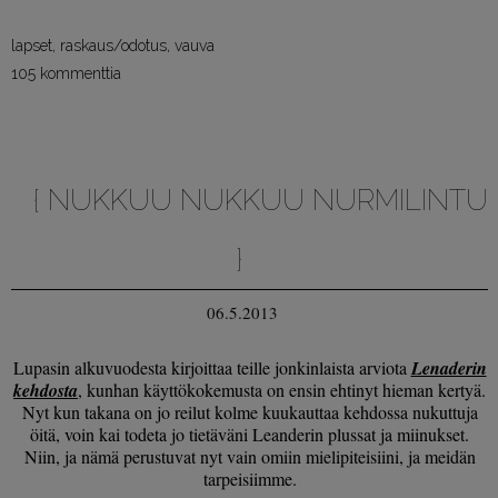
lapset
,
raskaus/odotus
,
vauva
105 kommenttia
{ NUKKUU NUKKUU NURMILINTU
}
06.5.2013
Lupasin alkuvuodesta kirjoittaa teille jonkinlaista arviota
Lenaderin
kehdosta
, kunhan käyttökokemusta on ensin ehtinyt hieman kertyä.
Nyt kun takana on jo reilut kolme kuukauttaa kehdossa nukuttuja
öitä, voin kai todeta jo tietäväni Leanderin plussat ja miinukset.
Niin, ja nämä perustuvat nyt vain omiin mielipiteisiini, ja meidän
tarpeisiimme.