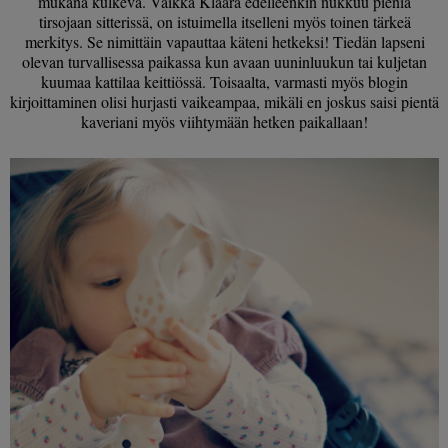
mukana kulkeva. Vaikka Klaara edelleenkin nukkuu pieniä
tirsojaan sitterissä, on istuimella itselleni myös toinen tärkeä
merkitys. Se nimittäin vapauttaa käteni hetkeksi! Tiedän lapseni
olevan turvallisessa paikassa kun avaan uuninluukun tai kuljetan
kuumaa kattilaa keittiössä. Toisaalta, varmasti myös blogin
kirjoittaminen olisi hurjasti vaikeampaa, mikäli en joskus saisi pientä
kaveriani myös viihtymään hetken paikallaan!