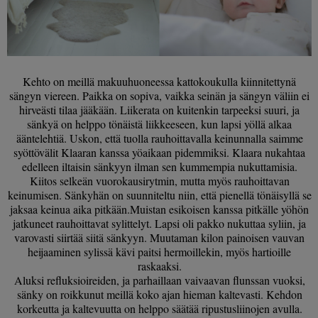
Kehto on meillä makuuhuoneessa kattokoukulla kiinnitettynä
sängyn viereen. Paikka on sopiva, vaikka seinän ja sängyn väliin ei
hirveästi tilaa jääkään. Liikerata on kuitenkin tarpeeksi suuri, ja
sänkyä on helppo tönäistä liikkeeseen, kun lapsi yöllä alkaa
ääntelehtiä. Uskon, että tuolla rauhoittavalla keinunnalla saimme
syöttövälit Klaaran kanssa yöaikaan pidemmiksi. Klaara nukahtaa
edelleen iltaisin sänkyyn ilman sen kummempia nukuttamisia.
Kiitos selkeän vuorokausirytmin, mutta myös rauhoittavan
keinumisen. Sänkyhän on suunniteltu niin, että pienellä tönäisyllä se
jaksaa keinua aika pitkään.Muistan esikoisen kanssa pitkälle yöhön
jatkuneet rauhoittavat sylittelyt. Lapsi oli pakko nukuttaa syliin, ja
varovasti siirtää siitä sänkyyn. Muutaman kilon painoisen vauvan
heijaaminen sylissä kävi paitsi hermoillekin, myös hartioille
raskaaksi.
Aluksi refluksioireiden, ja parhaillaan vaivaavan flunssan vuoksi,
sänky on roikkunut meillä koko ajan hieman kaltevasti. Kehdon
korkeutta ja kaltevuutta on helppo säätää ripustusliinojen avulla.