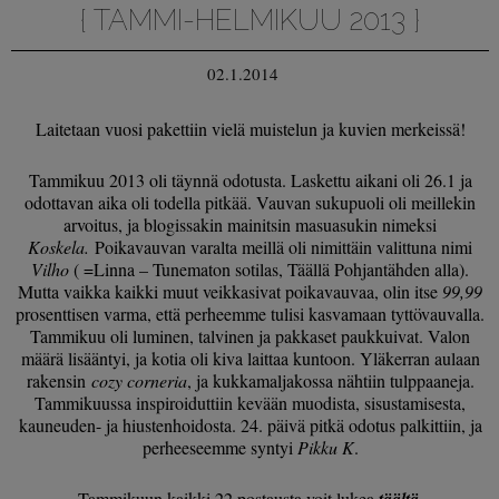
{ TAMMI-HELMIKUU 2013 }
02.1.2014
Laitetaan vuosi pakettiin vielä muistelun ja kuvien merkeissä!
Tammikuu 2013 oli täynnä odotusta. Laskettu aikani oli 26.1 ja
odottavan aika oli todella pitkää. Vauvan sukupuoli oli meillekin
arvoitus, ja blogissakin mainitsin masuasukin nimeksi
Koskela.
Poikavauvan varalta meillä oli nimittäin valittuna nimi
Vilho
( =Linna – Tunematon sotilas, Täällä Pohjantähden alla).
Mutta vaikka kaikki muut veikkasivat poikavauvaa, olin itse
99,99
prosenttisen varma, että perheemme tulisi kasvamaan tyttövauvalla.
Tammikuu oli luminen, talvinen ja pakkaset paukkuivat. Valon
määrä lisääntyi, ja kotia oli kiva laittaa kuntoon. Yläkerran aulaan
rakensin
cozy corneria
, ja kukkamaljakossa nähtiin tulppaaneja.
Tammikuussa inspiroiduttiin kevään muodista, sisustamisesta,
kauneuden- ja hiustenhoidosta. 24. päivä pitkä odotus palkittiin, ja
perheeseemme syntyi
Pikku K
.
Tammikuun kaikki 22 postausta voit lukea
täältä
.