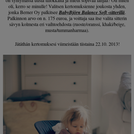
on syntymässä uusia tulokkaita ja mietit sopivaa lahjaa? Oli miten
oli, kerro se minulle! Valitsen kertomuksienne joukosta yhden,
jonka Berner Oy palkitsee
BabyBjörn Balance Soft -sitterillä
.
Palkinnon arvo on n. 175 euroa, ja voittaja saa itse valita sitterin
sävyn kolmesta eri vaihtoehdosta (ruoste/oranssi, khaki/beige,
musta/tummanharmaa).
Jätäthän kertomuksesi viimeistään tiistaina 22.10. 2013!