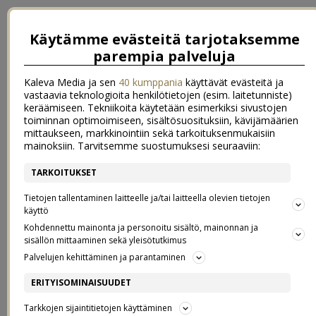
Käytämme evästeitä tarjotaksemme
parempia palveluja
Kaleva Media ja sen
40 kumppania
käyttävät evästeitä ja
vastaavia teknologioita henkilötietojen (esim. laitetunniste)
keräämiseen. Tekniikoita käytetään esimerkiksi sivustojen
toiminnan optimoimiseen, sisältösuosituksiin, kävijämäärien
mittaukseen, markkinointiin sekä tarkoituksenmukaisiin
mainoksiin. Tarvitsemme suostumuksesi seuraaviin:
TARKOITUKSET
{ POSTAUS, JOTA EN KOSKAAN
Tietojen tallentaminen laitteelle ja/tai laitteella olevien tietojen
käyttö
Kohdennettu mainonta ja personoitu sisältö, mainonnan ja
EHTINYT JULKAISTA }
sisällön mittaaminen sekä yleisötutkimus
Palvelujen kehittäminen ja parantaminen
17.1.2014
ERITYISOMINAISUUDET
Kuten
instan
seuraajat tietävätkin, olen tällä hetkellä sängynpohjalla
Tarkkojen sijaintitietojen käyttäminen
varsin voimattomana. Eilen tosiaan tehtiin sellainen perhereissu