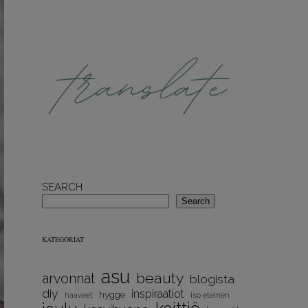
SEARCH
Search
KATEGORIAT
asu
beauty
arvonnat
blogista
diy
inspiraatiot
hygge
iso eteinen
haaveet