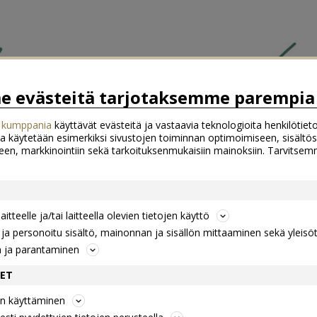
 evästeitä tarjotaksemme parempia 
 kumppania
käyttävät evästeitä ja vastaavia teknologioita henkilötieto
a käytetään esimerkiksi sivustojen toiminnan optimoimiseen, sisältös
een, markkinointiin sekä tarkoituksenmukaisiin mainoksiin. Tarvits
itteelle ja/tai laitteella olevien tietojen käyttö
a personoitu sisältö, mainonnan ja sisällön mittaaminen sekä yleisö
n ja parantaminen
DET
jen käyttäminen