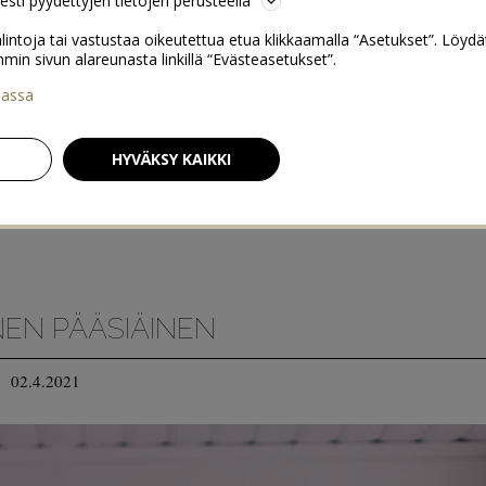
sesti pyydettyjen tietojen perusteella
lintoja tai vastustaa oikeutettua etua klikkaamalla “Asetukset”. Löydä
 sivun alareunasta linkillä “Evästeasetukset”.
iassa
HYVÄKSY KAIKKI
NEN PÄÄSIÄINEN
02.4.2021