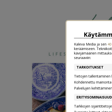
Käytämme
Kaleva Media ja sen
40
keräämiseen. Tekniikoit
kävijämäärien mittauks
seuraaviin:
TARKOITUKSET
Tietojen tallentaminen la
Kohdennettu mainonta j
Palvelujen kehittämine
ERITYISOMINAISUU
Tarkkojen sijaintitieto