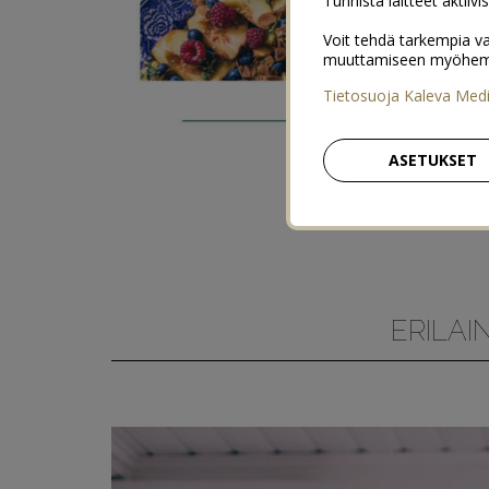
Tunnista laitteet aktiivi
Voit tehdä tarkempia va
muuttamiseen myöhemmin
Tietosuoja Kaleva Med
ASETUKSET
ERILAI