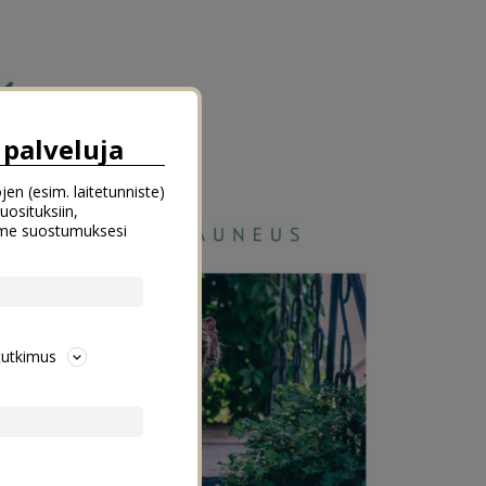
palveluja
jen (esim. laitetunniste)
uosituksiin,
emme suostumuksesi
tutkimus