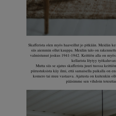
Skafferista olen myös haaveillut jo pitkään. Meidän kei
siis aiemmin ollut kauppa. Meidän talo on rakennett
valmistunut joskus 1941-1942. Keittiön alla on myös k
kellarista löytyy työkaluva
Mutta siis se ajatus skafferista juuri tuossa keitt
piirustuksista käy ilmi, että samaisella paikalla on 
komero tai muu vastaava. Ajatusta on kuitenkin ollu
pääsimme sen vihdoin toteuttam