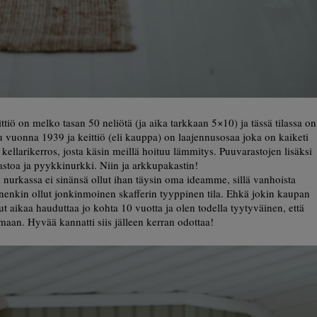
ttiö on melko tasan 50 neliötä (ja aika tarkkaan 5×10) ja tässä tilassa on
u vuonna 1939 ja keittiö (eli kauppa) on laajennusosaa joka on kaiketi
ellarikerros, josta käsin meillä hoituu lämmitys. Puuvarastojen lisäksi
rastoa ja pyykkinurkki. Niin ja arkkupakastin!
iön nurkassa ei sinänsä ollut ihan täysin oma ideamme, sillä vanhoista
ennenkin ollut jonkinmoinen skafferin tyyppinen tila. Ehkä jokin kaupan
t aikaa hauduttaa jo kohta 10 vuotta ja olen todella tyytyväinen, että
aan. Hyvää kannatti siis jälleen kerran odottaa!