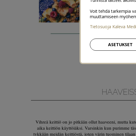
Tunnista laitteet aktiivi
Voit tehdä tarkempia va
muuttamiseen myöhemmin
Tietosuoja Kaleva Med
ASETUKSET
HAAVEISS
Vihreä keittiö on jo pitkään ollut haaveeni, mutta kute
aika keittiön käyttöiäksi. Varsinkin kun purimme tä
tykkään meidän keittiöstä, joten värin tuominen tilaan