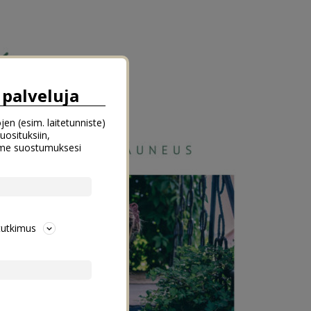
palveluja
jen (esim. laitetunniste)
uosituksiin,
emme suostumuksesi
tutkimus