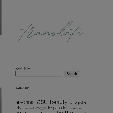
SEARCH
Search
KATEGORIAT
asu
beauty
arvonnat
blogista
diy
inspiraatiot
hygge
iso eteinen
haaveet