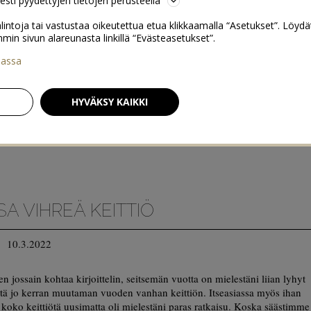
sesti pyydettyjen tietojen perusteella
lintoja tai vastustaa oikeutettua etua klikkaamalla “Asetukset”. Löydä
 sivun alareunasta linkillä “Evästeasetukset”.
iassa
HYVÄKSY KAIKKI
A VIHREÄ KEITTIÖ
10.3.2022
n jossain kohtaa kirjoittelin, seitsemän vuotta on mielestäni liian lyhyt
stä jo kerran muutaman vuoden vanhan keittiön. Itseasiassa myös ihan
 koko keittiötä uusimatta oli mielestäni paras ratkaisu. Koska säästimme