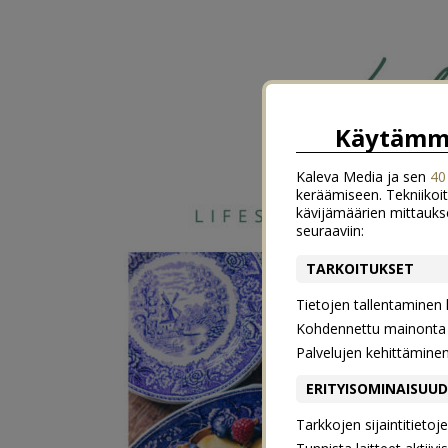
Käytämme
Kaleva Media ja sen
40
keräämiseen. Tekniikoit
kävijämäärien mittauks
seuraaviin:
TARKOITUKSET
Tietojen tallentaminen la
Kohdennettu mainonta j
Palvelujen kehittämine
ERITYISOMINAISUU
Tarkkojen sijaintitieto