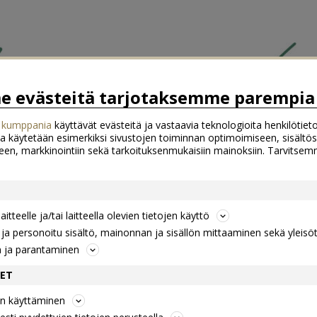
 evästeitä tarjotaksemme parempia 
 kumppania
käyttävät evästeitä ja vastaavia teknologioita henkilötieto
a käytetään esimerkiksi sivustojen toiminnan optimoimiseen, sisältös
een, markkinointiin sekä tarkoituksenmukaisiin mainoksiin. Tarvits
itteelle ja/tai laitteella olevien tietojen käyttö
a personoitu sisältö, mainonnan ja sisällön mittaaminen sekä yleisö
n ja parantaminen
DET
jen käyttäminen