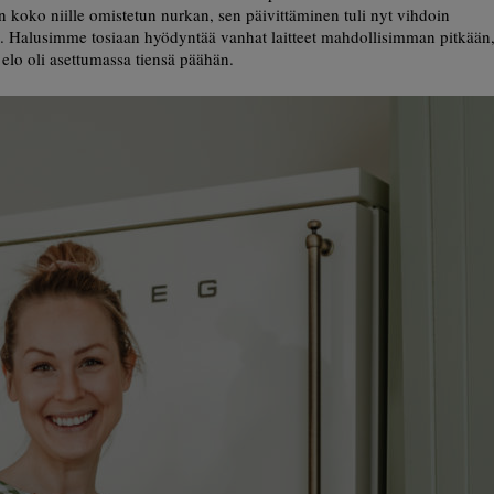
an koko niille omistetun nurkan, sen päivittäminen tuli nyt vihdoin
i. Halusimme tosiaan hyödyntää vanhat laitteet mahdollisimman pitkään
 elo oli asettumassa tiensä päähän.