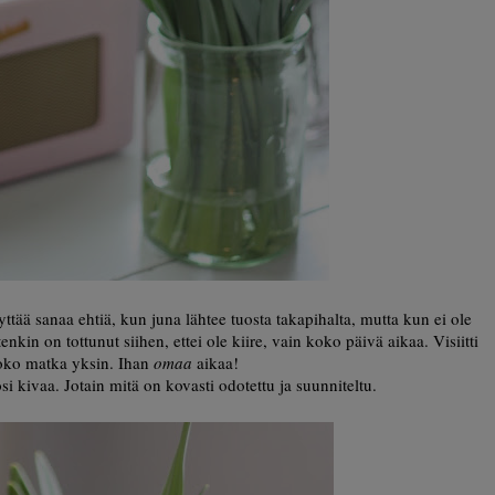
tää sanaa ehtiä, kun juna lähtee tuosta takapihalta, mutta kun ei ole
nkin on tottunut siihen, ettei ole kiire, vain koko päivä aikaa. Visiitti
koko matka yksin. Ihan
omaa
aikaa!
si kivaa. Jotain mitä on kovasti odotettu ja suunniteltu.