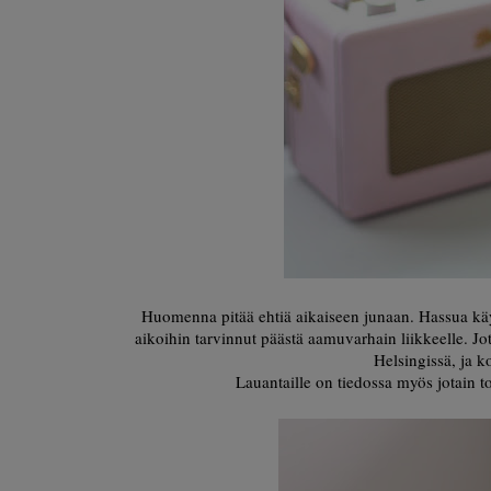
Huomenna pitää ehtiä aikaiseen junaan. Hassua käyt
aikoihin tarvinnut päästä aamuvarhain liikkeelle. Jote
Helsingissä, ja 
Lauantaille on tiedossa myös jotain to