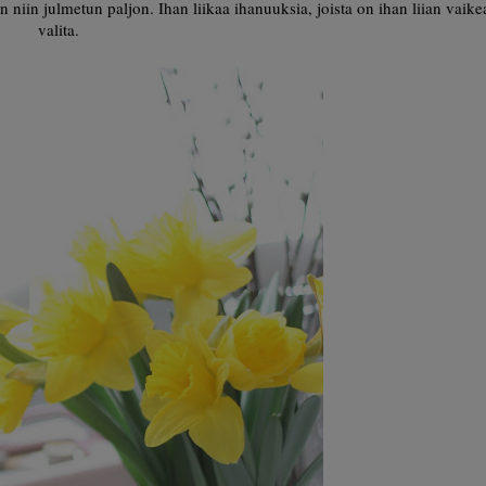
 on niin julmetun paljon. Ihan liikaa ihanuuksia, joista on ihan liian vaike
valita.