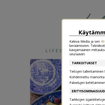
Käytämme
Kaleva Media ja sen
40
keräämiseen. Tekniikoit
kävijämäärien mittauks
seuraaviin:
TARKOITUKSET
Tietojen tallentaminen la
Kohdennettu mainonta j
Palvelujen kehittämine
ERITYISOMINAISUU
Tarkkojen sijaintitieto