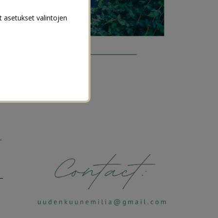
t asetukset valintojen
→