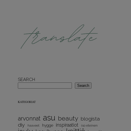
SEARCH
Search
KATEGORIAT
asu
beauty
arvonnat
blogista
diy
inspiraatiot
hygge
iso eteinen
haaveet