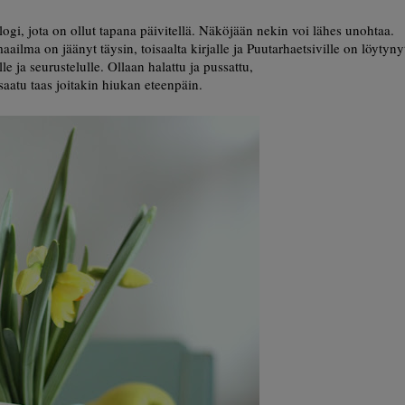
logi, jota on ollut tapana päivitellä. Näköjään nekin voi lähes unohtaa.
ilma on jäänyt täysin, toisaalta kirjalle ja Puutarhaetsiville on löytyny
lle ja seurustelulle. Ollaan halattu ja pussattu,
 saatu taas joitakin hiukan eteenpäin.