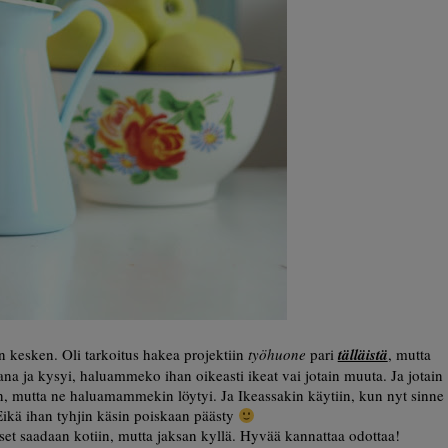
en kesken. Oli tarkoitus hakea projektiin
työhuone
pari
tälläistä
, mutta
ana ja kysyi, haluammeko ihan oikeasti ikeat vai jotain muuta. Ja jotain
in, mutta ne haluamammekin löytyi. Ja Ikeassakin käytiin, kun nyt sinne
 Eikä ihan tyhjin käsin poiskaan päästy
kset saadaan kotiin, mutta jaksan kyllä. Hyvää kannattaa odottaa!