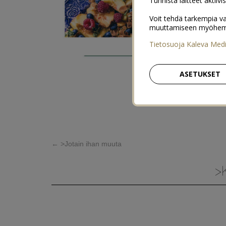
Tunnista laitteet aktiivi
Voit tehdä tarkempia va
muuttamiseen myöhemmin
Tietosuoja Kaleva Med
ASETUKSET
←
>Jotain ihan muuta
>