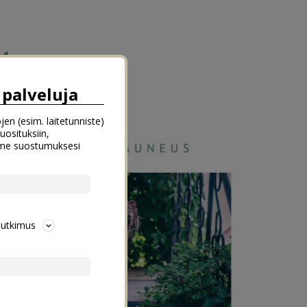
palveluja
jen (esim. laitetunniste)
uosituksiin,
emme suostumuksesi
tutkimus