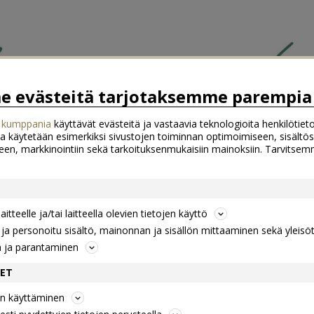
 evästeitä tarjotaksemme parempia 
 kumppania
käyttävät evästeitä ja vastaavia teknologioita henkilötieto
a käytetään esimerkiksi sivustojen toiminnan optimoimiseen, sisältös
een, markkinointiin sekä tarkoituksenmukaisiin mainoksiin. Tarvits
itteelle ja/tai laitteella olevien tietojen käyttö
a personoitu sisältö, mainonnan ja sisällön mittaaminen sekä yleisö
n ja parantaminen
DET
jen käyttäminen