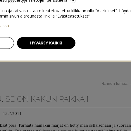
sesti pyydettyjen tietojen perusteella
lintoja tai vastustaa oikeutettua etua klikkaamalla “Asetukset”. Löydä
 sivun alareunasta linkillä “Evästeasetukset”.
iassa
HYVÄKSY KAIKKI
>Ennen lomaa
, SE ON KAKUN PAIKKA }
15.7.2011
ksat pois! Parhaita nämäkin marjat on tietty ihan sellaisenaan ja suoraa
uuhunkin. Osa menee pakkaseen ja osa saa kunnian päätyä kakun väliin.