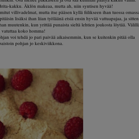
rita-kakku. Äklön makeaa, mutta ah, niin syntisen hyvää!
itut villivadelmat, mutta itse pääsen kyllä fiilikseen ihan tuossa omass
täisin lisäksi ihan liian työläänä etsiä ensin hyvää vattuapajaa, ja sitten
han muutenkin, kun yrittää punaista sieltä lehtien joukosta löytää. Välill
n vatuttaa koko homma!
jan voi tehdä jo pari paivää aikaisemmin, kun se kuitenkin pitää olla
 paistoin pohjan jo keskiviikkona.