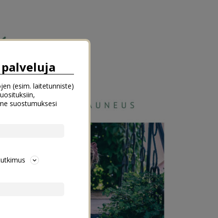
palveluja
jen (esim. laitetunniste)
uosituksiin,
emme suostumuksesi
tutkimus