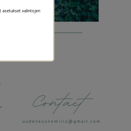
t asetukset valintojen
→
n