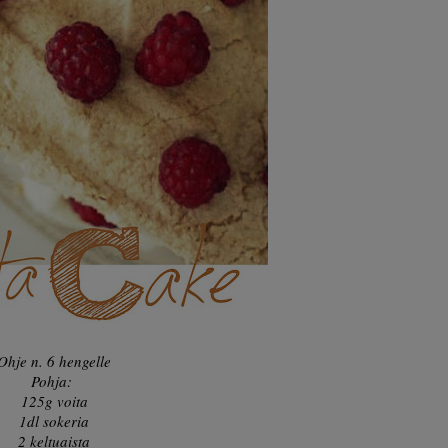
Ohje n. 6 hengelle
Pohja:
125g voita
1dl sokeria
2 keltuaista