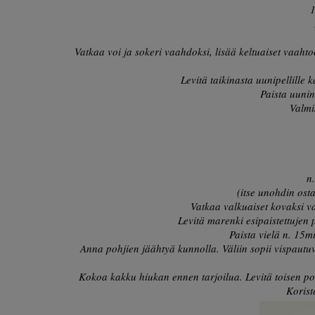
1
Vatkaa voi ja sokeri vaahdoksi, lisää keltuaiset vaaht
Levitä taikinasta uunipellille 
Paista uuni
Valmi
n
(itse unohdin ost
Vatkaa valkuaiset kovaksi v
Levitä marenki esipaistettujen p
Paista vielä n. 15m
Anna pohjien jäähtyä kunnolla. Väliin sopii vispautu
Kokoa kakku hiukan ennen tarjoilua. Levitä toisen po
Korist