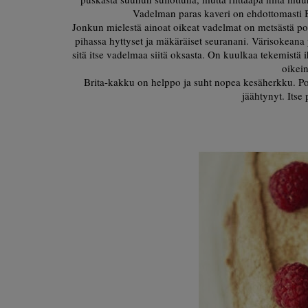
Vadelman paras kaveri on ehdottomasti B
Jonkun mielestä ainoat oikeat vadelmat on metsästä pom
pihassa hyttyset ja mäkäräiset seuranani. Värisokeana pi
sitä itse vadelmaa siitä oksasta. On kuulkaa tekemistä i
oikei
Brita-kakku on helppo ja suht nopea kesäherkku. Poh
jäähtynyt. Itse