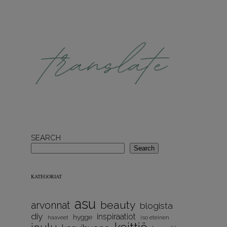
SEARCH
Search
KATEGORIAT
asu
beauty
arvonnat
blogista
diy
inspiraatiot
hygge
iso eteinen
haaveet