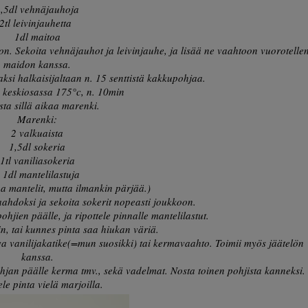
,5dl vehnäjauhoja
2tl leivinjauhetta
1dl maitoa
oon. Sekoita vehnäjauhot ja leivinjauhe, ja lisää ne vaahtoon vuorotelle
maidon kanssa.
kaksi halkaisijaltaan n. 15 senttistä kakkupohjaa.
n keskiosassa 175°c, n. 10min
sta sillä aikaa marenki.
Marenki:
2 valkuaista
1,5dl sokeria
1tl vaniliasokeria
. 1dl mantelilastuja
aa mantelit, mutta ilmankin pärjää.)
aahdoksi ja sekoita sokerit nopeasti joukkoon.
ohjien päälle, ja ripottele pinnalle mantelilastut.
in, tai kunnes pinta saa hiukan väriä.
va vanilijakatike(=mun suosikki) tai kermavaahto. Toimii myös jäätelön
kanssa.
hjan päälle kerma tmv., sekä vadelmat. Nosta toinen pohjista kanneksi.
ele pinta vielä marjoilla.