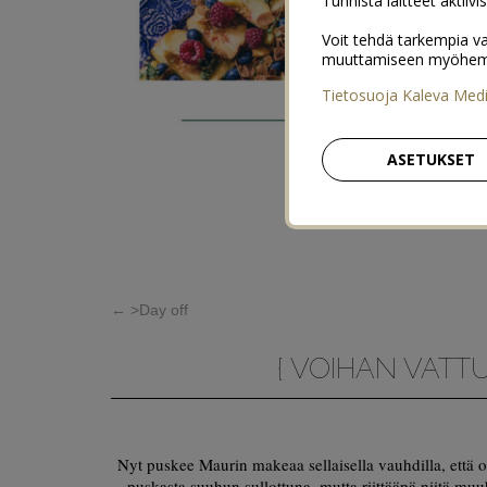
Tunnista laitteet aktiivi
Voit tehdä tarkempia va
muuttamiseen myöhemmin
Tietosuoja Kaleva Med
ASETUKSET
←
>Day off
{ VOIHAN VATTU
Nyt puskee Maurin makeaa sellaisella vauhdilla, että o
puskasta suuhun sullottuna, mutta riittääpä niitä m