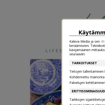
Käytämme
Kaleva Media ja sen
40
keräämiseen. Tekniikoit
kävijämäärien mittauks
seuraaviin:
TARKOITUKSET
Tietojen tallentaminen la
Kohdennettu mainonta j
Palvelujen kehittämine
ERITYISOMINAISUU
Tarkkojen sijaintitieto