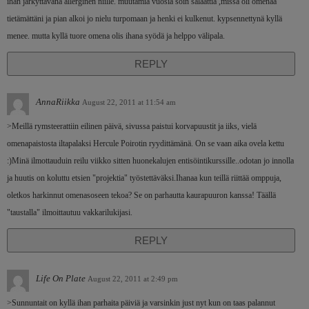
ihan järkyttäväna allerginen niille. muutamia vuosia söin salaattia ,missä oli omenaa
tietämättäni ja pian alkoi jo nielu turpomaan ja henki ei kulkenut. kypsennettynä kyllä
menee. mutta kyllä tuore omena olis ihana syödä ja helppo välipala.
REPLY
AnnaRiikka
August 22, 2011 at 11:54 am
>Meillä rymsteerattiin eilinen päivä, sivussa paistui korvapuustit ja iiks, vielä
omenapaistosta iltapalaksi Hercule Poirotin ryydittämänä. On se vaan aika ovela kettu
:)Minä ilmottauduin reilu viikko sitten huonekalujen entisöintikurssille..odotan jo innolla
ja huutis on koluttu etsien "projektia" työstettäväksi.Ihanaa kun teillä riittää omppuja,
oletkos harkinnut omenasoseen tekoa? Se on parhautta kaurapuuron kanssa! Täällä
"taustalla" ilmoittautuu vakkarilukijasi.
REPLY
Life On Plate
August 22, 2011 at 2:49 pm
>Sunnuntait on kyllä ihan parhaita päiviä ja varsinkin just nyt kun on taas palannut