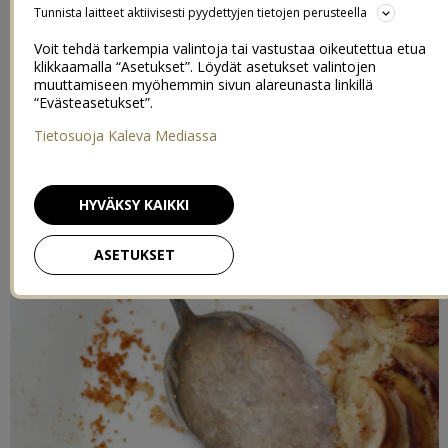
Tunnista laitteet aktiivisesti pyydettyjen tietojen perusteella
ylensyömisestä!
Olen kokeillut sekä uudet, että vanhat omenareseptit, maistellut,
Voit tehdä tarkempia valintoja tai vastustaa oikeutettua etua
maistellut lisää ja sitä rataa…
klikkaamalla “Asetukset”. Löydät asetukset valintojen
Seuraavan viikon ajan meillä syödään omenat omenana. Päätetty!
muuttamiseen myöhemmin sivun alareunasta linkillä
“Evästeasetukset”.
Tietosuoja Kaleva Mediassa
HYVÄKSY KAIKKI
ASETUKSET