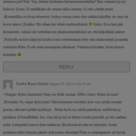
menossa pois!Sari: Vau, ihanan kuuloinen harrastussuunnitelma! Ihan varmasti pysyy
kädessä :)Liina: Ei meilläkään ole omasta takaa omenaa. Ei edes yhtään puuta
:)Keramiikka on kivaa tekemistä. Joskus vuosia sitten olen sitäkin kokeillut, en vaan ole
kovin taitava :)Suikka: Me ollaan kai vähän mattimyöhäisiä
Sisko: Kiva kun jätit
kommentin, vaikak sitä vartenhan tuo pikakommenttiboksi on, että helpollakin pääsee
:)Syksyllä on kiva käpertyä kotiin (vasta remontoituun tietty aina mukavampi) ja nauttia
rutiineista.Riitta: Ei ole omia omenapuita ollenkaan. Varkaissa käydään, luvan kanssa
kuitenkin
REPLY
Uuden Kuun Emilia
August 23, 2011 at 10:47 am
>Omppu: Kiitos kunniasta! Otan sen ilolla vastaan :DMrs Jones: Kiitos kovasti!
:)Kristiina: Oi, onpas ikävä juttu! Nää kotimaiset varsinkin kun vois syödä suoraan
puusta, eikä tarvi pelätä myrkkyjä…Mutta hyvä syy tehdä paistoksia, muffineita ja
piirakkaa ;DAnnaRiikka: Joo, mun äiti ja isä on tehnyt sosetta puurolle, ja sitä saadaan
sieltä. Lettujenkin kanssa ihan mahtavaa :)Kuulostaa kivalta toi entisöinti. Jotain
tuollaista itekin haluisin päästä vielä joskus tekemään!Nam se omenapaistos on hyvää.