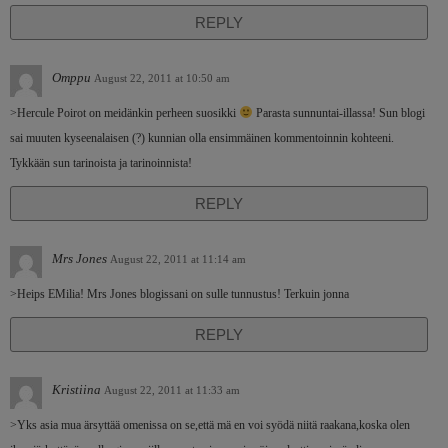
REPLY
Omppu
August 22, 2011 at 10:50 am
>Hercule Poirot on meidänkin perheen suosikki
Parasta sunnuntai-illassa! Sun blogi
sai muuten kyseenalaisen (?) kunnian olla ensimmäinen kommentoinnin kohteeni.
Tykkään sun tarinoista ja tarinoinnista!
REPLY
Mrs Jones
August 22, 2011 at 11:14 am
>Heips EMilia! Mrs Jones blogissani on sulle tunnustus! Terkuin jonna
REPLY
Kristiina
August 22, 2011 at 11:33 am
>Yks asia mua ärsyttää omenissa on se,että mä en voi syödä niitä raakana,koska olen