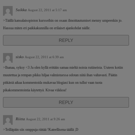
Suikka
August 22, 2011 at 5:17 am
>Täällä kansalaisopiston kursseihin on osaan ilmoittautumiset menny umpeenkin jo.
Hassua miten eri paikkakunnilla on erilaiset ajankohdat näille.
REPLY
sisko
August 22, 2011 at 6:39 am
>Ihanaa, syksy <3 Ja olen kyllä erittäin samaa mieltä noista rutiineista. Uuteen kotiin
muutettua ja rempan pikku hiljaa valmistuessa odotan niitä ihan valtavasti. Päätin
pitkästä aikaa kommentoida mukavaa blogiasi kun on tullut vaan tuota
pikakommentointia käytettyä. Kivaa viikkoa!
REPLY
Riitta
August 22, 2011 at 9:26 am
>Teilläpäin siis omppuja riittää !Kateellisena täällä ;D