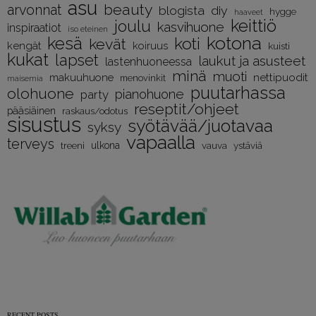
asu
beauty
arvonnat
diy
blogista
hygge
haaveet
keittiö
joulu
kasvihuone
inspiraatiot
iso eteinen
kotona
kesä
koti
kevät
kengät
koiruus
kuisti
kukat
lapset
laukut ja asusteet
lastenhuoneessa
minä
muoti
nettipuodit
makuuhuone
menovinkit
maisemia
puutarhassa
olohuone
pianohuone
party
reseptit/ohjeet
pääsiäinen
raskaus/odotus
sisustus
syötävää/juotavaa
syksy
vapaalla
terveys
treeni
ulkona
vauva
ystäviä
RECENT POSTS