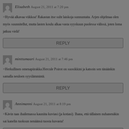
Elisabeth
August 21, 2011 at 7:20 pm
>Hyvää alkavaa viikkoa! Rakastan itse suht laiskoja sunnuntaita. Arjen ohjelmaa olen
myös suunnitellut, mutta lasten koulu alkaa vasta syyskuun puolessa välissä, joten loma
jatkuu vielä!
REPLY
minttumaari
August 21, 2011 at 7:46 pm
>Herkullinen omenapiirakka.Hercule Poirot on suosikkini ja katsoin sen tänäänkin
samalla neuloen syyslämmintä.
REPLY
Annimanni
August 21, 2011 at 8:19 pm
>Kävin taas ihailemassa kauniita kuviasi (ja kotiasi). Ihana, että tällainen nuhanenäkin
sai kanelin tuoksun nenäänsä tuosta kuvasta!