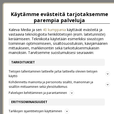
Käytämme evästeitä tarjotaksemme
parempia palveluja
Kaleva Media ja sen
40 kumppania
käyttävät evästeitä ja
vastaavia teknologioita henkilötietojen (esim. laitetunniste)
keräämiseen. Tekniikoita käytetään esimerkiksi sivustojen
toiminnan optimoimiseen, sisältösuosituksiin, kävijämäärien
mittaukseen, markkinointiin sekä tarkoituksenmukaisiin
mainoksiin. Tarvitsemme suostumuksesi seuraaviin:
TARKOITUKSET
←
{leivontapäivä}
>{juuri mitään ei tapahdu}
→
Tietojen tallentaminen laitteelle ja/tai laitteella olevien tietojen
{ ÄHKY }
käyttö
Kohdennettu mainonta ja personoitu sisältö, mainonnan ja
sisällön mittaaminen sekä yleisötutkimus
21.8.2011
Palvelujen kehittäminen ja parantaminen
>
ERITYISOMINAISUUDET
Tarkkojen sijaintitietojen käyttäminen
Ei bloggaamiseen, eikä sisustamiseen, vaan ihan yksinkertaisesti