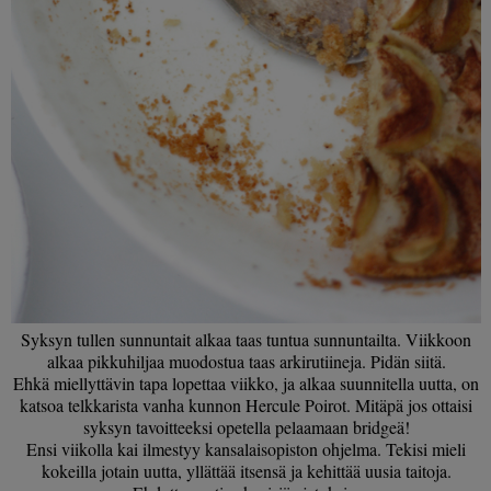
Syksyn tullen sunnuntait alkaa taas tuntua sunnuntailta. Viikkoon
alkaa pikkuhiljaa muodostua taas arkirutiineja. Pidän siitä.
Ehkä miellyttävin tapa lopettaa viikko, ja alkaa suunnitella uutta, on
katsoa telkkarista vanha kunnon Hercule Poirot. Mitäpä jos ottaisi
syksyn tavoitteeksi opetella pelaamaan bridgeä!
Ensi viikolla kai ilmestyy kansalaisopiston ohjelma. Tekisi mieli
kokeilla jotain uutta, yllättää itsensä ja kehittää uusia taitoja.