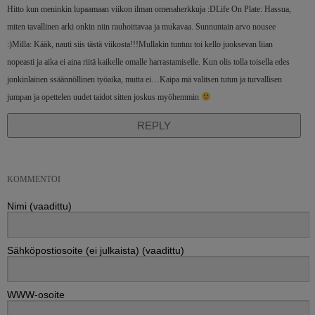
Hitto kun meninkin lupaamaan viikon ilman omenaherkkuja :DLife On Plate: Hassua,
miten tavallinen arki onkin niin rauhoittavaa ja mukavaa. Sunnuntain arvo nousee
:)Milla: Kääk, nauti siis tästä viikosta!!!Mullakin tuntuu toi kello juoksevan liian
nopeasti ja aika ei aina riitä kaikelle omalle harrastamiselle. Kun olis tolla toisella edes
jonkinlainen ssäännöllinen työaika, mutta ei…Kaipa mä valitsen tutun ja turvallisen
jumpan ja opettelen uudet taidot sitten joskus myöhemmin
REPLY
KOMMENTOI
Nimi (vaadittu)
Sähköpostiosoite (ei julkaista) (vaadittu)
WWW-osoite