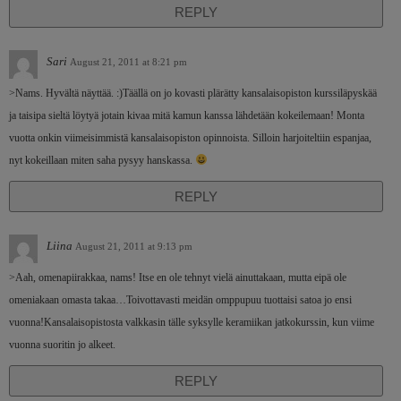
REPLY
Sari
August 21, 2011 at 8:21 pm
>Nams. Hyvältä näyttää. :)Täällä on jo kovasti plärätty kansalaisopiston kurssiläpyskää
ja taisipa sieltä löytyä jotain kivaa mitä kamun kanssa lähdetään kokeilemaan! Monta
vuotta onkin viimeisimmistä kansalaisopiston opinnoista. Silloin harjoiteltiin espanjaa,
nyt kokeillaan miten saha pysyy hanskassa.
REPLY
Liina
August 21, 2011 at 9:13 pm
>Aah, omenapiirakkaa, nams! Itse en ole tehnyt vielä ainuttakaan, mutta eipä ole
omeniakaan omasta takaa…Toivottavasti meidän omppupuu tuottaisi satoa jo ensi
vuonna!Kansalaisopistosta valkkasin tälle syksylle keramiikan jatkokurssin, kun viime
vuonna suoritin jo alkeet.
REPLY