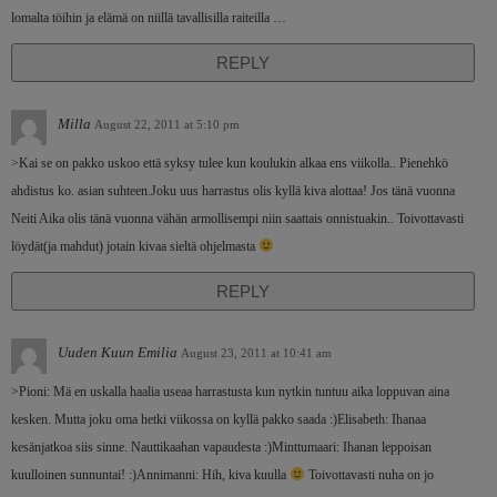
lomalta töihin ja elämä on niillä tavallisilla raiteilla …
REPLY
Milla
August 22, 2011 at 5:10 pm
>Kai se on pakko uskoo että syksy tulee kun koulukin alkaa ens viikolla.. Pienehkö
ahdistus ko. asian suhteen.Joku uus harrastus olis kyllä kiva alottaa! Jos tänä vuonna
Neiti Aika olis tänä vuonna vähän armollisempi niin saattais onnistuakin.. Toivottavasti
löydät(ja mahdut) jotain kivaa sieltä ohjelmasta
REPLY
Uuden Kuun Emilia
August 23, 2011 at 10:41 am
>Pioni: Mä en uskalla haalia useaa harrastusta kun nytkin tuntuu aika loppuvan aina
kesken. Mutta joku oma hetki viikossa on kyllä pakko saada :)Elisabeth: Ihanaa
kesänjatkoa siis sinne. Nauttikaahan vapaudesta :)Minttumaari: Ihanan leppoisan
kuulloinen sunnuntai! :)Annimanni: Hih, kiva kuulla
Toivottavasti nuha on jo