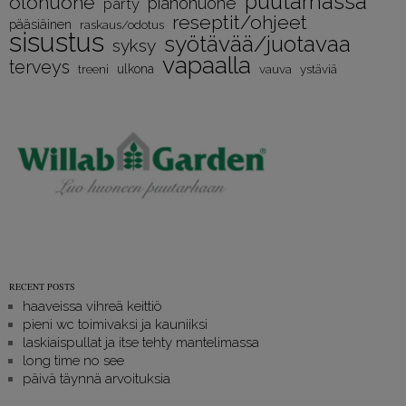
puutarhassa
olohuone
pianohuone
party
reseptit/ohjeet
pääsiäinen
raskaus/odotus
sisustus
syötävää/juotavaa
syksy
vapaalla
terveys
treeni
ulkona
vauva
ystäviä
RECENT POSTS
haaveissa vihreä keittiö
pieni wc toimivaksi ja kauniiksi
laskiaispullat ja itse tehty mantelimassa
long time no see
päivä täynnä arvoituksia