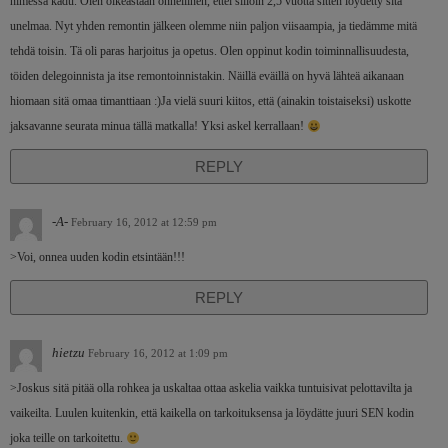
nimessä kadu. Olen oikeastaan onnellinen, ettei silloin 2,5 vuotta sitten löydetty sitä
unelmaa. Nyt yhden remontin jälkeen olemme niin paljon viisaampia, ja tiedämme mitä
tehdä toisin. Tä oli paras harjoitus ja opetus. Olen oppinut kodin toiminnallisuudesta,
töiden delegoinnista ja itse remontoinnistakin. Näillä eväillä on hyvä lähteä aikanaan
hiomaan sitä omaa timanttiaan :)Ja vielä suuri kiitos, että (ainakin toistaiseksi) uskotte
jaksavanne seurata minua tällä matkalla! Yksi askel kerrallaan!
REPLY
-A-
February 16, 2012 at 12:59 pm
>Voi, onnea uuden kodin etsintään!!!
REPLY
hietzu
February 16, 2012 at 1:09 pm
>Joskus sitä pitää olla rohkea ja uskaltaa ottaa askelia vaikka tuntuisivat pelottavilta ja
vaikeilta. Luulen kuitenkin, että kaikella on tarkoituksensa ja löydätte juuri SEN kodin
joka teille on tarkoitettu.