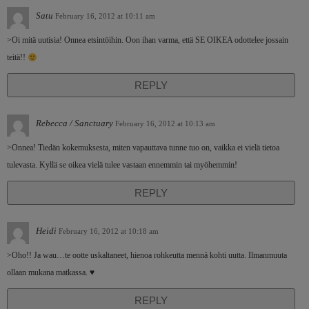
Satu
February 16, 2012 at 10:11 am
>Oi mitä uutisia! Onnea etsintöihin. Oon ihan varma, että SE OIKEA odottelee jossain
teitä!!
REPLY
Rebecca / Sanctuary
February 16, 2012 at 10:13 am
>Onnea! Tiedän kokemuksesta, miten vapauttava tunne tuo on, vaikka ei vielä tietoa
tulevasta. Kyllä se oikea vielä tulee vastaan ennemmin tai myöhemmin!
REPLY
Heidi
February 16, 2012 at 10:18 am
>Oho!! Ja wau…te ootte uskaltaneet, hienoa rohkeutta mennä kohti uutta. Ilmanmuuta
ollaan mukana matkassa. ♥
REPLY