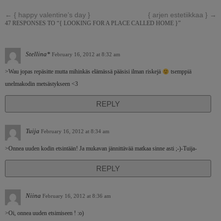
←
{ happy valentine’s day }
{ arjen estetiikkaa }
→
47 RESPONSES TO “{ LOOKING FOR A PLACE CALLED HOME }”
Stellina*
February 16, 2012 at 8:32 am
>Wau jopas repäsitte mutta mihinkäs elämässä pääsisi ilman riskejä
tsemppiä
unelmakodin metsästykseen <3
REPLY
Tuija
February 16, 2012 at 8:34 am
>Onnea uuden kodin etsintään! Ja mukavan jännittävää matkaa sinne asti ;-)-Tuija-
REPLY
Niina
February 16, 2012 at 8:36 am
>Oi, onnea uuden etsimiseen ! :o)