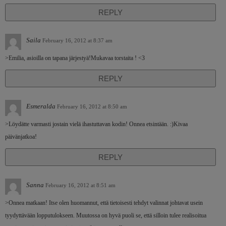
REPLY
Saila
February 16, 2012 at 8:37 am
>Emilia, asioilla on tapana järjestyä!Mukavaa torstaita ! <3
REPLY
Esmeralda
February 16, 2012 at 8:50 am
>Löydätte varmasti jostain vielä ihastuttavan kodin! Onnea etsintään. :)Kivaa
päivänjatkoa!
REPLY
Sanna
February 16, 2012 at 8:51 am
>Onnea matkaan! Itse olen huomannut, että tietoisesti tehdyt valinnat johtavat usein
tyydyttävään lopputulokseen. Muutossa on hyvä puoli se, että silloin tulee realisoitua