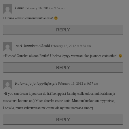
Laura
February 16, 2012 at 9:52 am
>Onnea kovasti elämänmuutoksesta!
REPLY
-sari- kaunista elämää
February 16, 2012 at 9:55 am
>Hienoa! Onneksi olkoon Emilia! Unelma löytyy varmasti, iloa ja onnea etsintöihin!
REPLY
Kalamuija ja lappilifestyle
February 16, 2012 at 9:57 am
>If you can dream it you can do it:)Tsemppia:) Jannityksella odotan minkalainen ja
missa uusi kotinne on:) Mista alueelta etsitte kotia. Mun unelmakoti on myynnissa,
Lohjalla, mutta valitettavasti me emme ole nyt muuttamassa sinne:)
REPLY