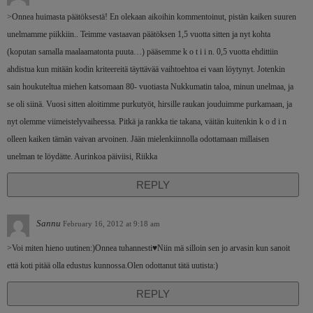
>Onnea huimasta päätöksestä! En olekaan aikoihin kommentoinut, pistän kaiken suuren
unelmamme piikkiin.. Teimme vastaavan päätöksen 1,5 vuotta sitten ja nyt kohta
(koputan samalla maalaamatonta puuta…) pääsemme k o t i i n. 0,5 vuotta ehdittiin
ahdistua kun mitään kodin kriteereitä täyttävää vaihtoehtoa ei vaan löytynyt. Jotenkin
sain houkuteltua miehen katsomaan 80- vuotiasta Nukkumatin taloa, minun unelmaa, ja
se oli siinä. Vuosi sitten aloitimme purkutyöt, hirsille raukan jouduimme purkamaan, ja
nyt olemme viimeistelyvaiheessa. Pitkä ja rankka tie takana, väitän kuitenkin k o d i n
olleen kaiken tämän vaivan arvoinen. Jään mielenkiinnolla odottamaan millaisen
unelman te löydätte. Aurinkoa päiviisi, Riikka
REPLY
Sannu
February 16, 2012 at 9:18 am
>Voi miten hieno uutinen:)Onnea tuhannesti♥Niin mä silloin sen jo arvasin kun sanoit
että koti pitää olla edustus kunnossa.Olen odottanut tätä uutista:)
REPLY