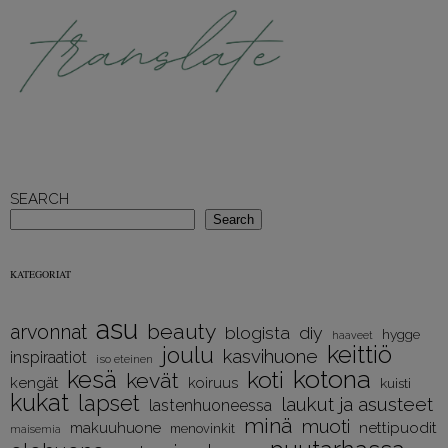
SEARCH
Search
KATEGORIAT
asu
beauty
arvonnat
diy
blogista
hygge
haaveet
keittiö
joulu
kasvihuone
inspiraatiot
iso eteinen
kotona
kesä
koti
kevät
kengät
koiruus
kuisti
kukat
lapset
laukut ja asusteet
lastenhuoneessa
minä
muoti
nettipuodit
makuuhuone
menovinkit
maisemia