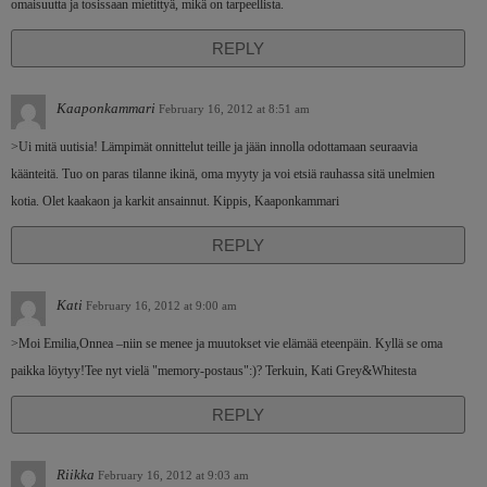
omaisuutta ja tosissaan mietittyä, mikä on tarpeellista.
REPLY
Kaaponkammari
February 16, 2012 at 8:51 am
>Ui mitä uutisia! Lämpimät onnittelut teille ja jään innolla odottamaan seuraavia
käänteitä. Tuo on paras tilanne ikinä, oma myyty ja voi etsiä rauhassa sitä unelmien
kotia. Olet kaakaon ja karkit ansainnut. Kippis, Kaaponkammari
REPLY
Kati
February 16, 2012 at 9:00 am
>Moi Emilia,Onnea –niin se menee ja muutokset vie elämää eteenpäin. Kyllä se oma
paikka löytyy!Tee nyt vielä "memory-postaus":)? Terkuin, Kati Grey&Whitesta
REPLY
Riikka
February 16, 2012 at 9:03 am