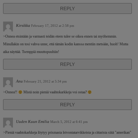
REPLY
Kirsikka
February 17, 2012 at 2:58 pm
>Onnea etsintään ja varmasti teidän eteen tulee se oikea ennen tai myöhemmin.
Minullakin on tosi vahva unne, että tämän kodin kanssa mentiin metsään, huoh! Mutta
aika näyttää. Tsemppiä muuttopuuhiin!
REPLY
Anu
February 21, 2012 at 5:34 pm
>Onnea!!
Mistä noin pieniä vaahtokarkkeja voi ostaa?
REPLY
Uuden Kuun Emilia
March 5, 2012 at 6:41 pm
>Pieniä vaahtokarkkeja löytyy prismasta leivontatarvikkeista ja cittarista siitä "amerikan"