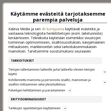
Käytämme evästeitä tarjotaksemme
parempia palveluja
Kaleva Media ja sen
40 kumppania
käyttävät evästeitä ja
vastaavia teknologioita henkilötietojen (esim. laitetunniste)
keräämiseen. Tekniikoita käytetään esimerkiksi sivustojen
toiminnan optimoimiseen, sisältösuosituksiin, kävijämäärien
mittaukseen, markkinointiin sekä tarkoituksenmukaisiin
mainoksiin. Tarvitsemme suostumuksesi seuraaviin:
TARKOITUKSET
←
{ happy valentine’s day }
{ arjen estetiikkaa }
→
Tietojen tallentaminen laitteelle ja/tai laitteella olevien tietojen
{ LOOKING FOR A PLACE CALLED
käyttö
Kohdennettu mainonta ja personoitu sisältö, mainonnan ja
sisällön mittaaminen sekä yleisötutkimus
HOME }
Palvelujen kehittäminen ja parantaminen
ERITYISOMINAISUUDET
16.2.2012
Tarkkojen sijaintitietojen käyttäminen