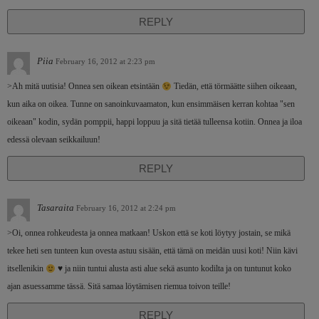
REPLY
Piia
February 16, 2012 at 2:23 pm
>Ah mitä uutisia! Onnea sen oikean etsintään
Tiedän, että törmäätte siihen oikeaan,
kun aika on oikea. Tunne on sanoinkuvaamaton, kun ensimmäisen kerran kohtaa "sen
oikeaan" kodin, sydän pomppii, happi loppuu ja sitä tietää tulleensa kotiin. Onnea ja iloa
edessä olevaan seikkailuun!
REPLY
Tasaraita
February 16, 2012 at 2:24 pm
>Oi, onnea rohkeudesta ja onnea matkaan! Uskon että se koti löytyy jostain, se mikä
tekee heti sen tunteen kun ovesta astuu sisään, että tämä on meidän uusi koti! Niin kävi
itsellenikin
♥ ja niin tuntui alusta asti alue sekä asunto kodilta ja on tuntunut koko
ajan asuessamme tässä. Sitä samaa löytämisen riemua toivon teille!
REPLY