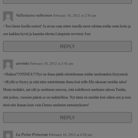
Valloittava valkoinen
February 16, 2012 at 2:30 pm
>Tosi hieno kuulla uutiset! Ja arvaa vaan miten innolla moni odottaa teidän uutta kotia ja
sen kaikkia hyviä ja kauniita ideoita.Lämpimin terveisin Anu
REPLY
anrinko
February 16, 2012 at 2:41 pm
>Huikea!!!ONNEA!!!Nyt on ihana jäädä odottelemaan teidän unelmatalon löytymistä.
=)Kyllä se löytyy ja siitä tulee mielettömän ihana koti teille.Mä rakastan meidän taloa!
Mutta tiedätkö, mä silti jo unelmoin toisesta, siitä todellisesti unelmien talosta.Tiedän,
että joskus, vuosien päästä se on mahdollista. Nyt tämä on meidän koti siihen asti ja teen
tästä niin ihanan kuin voin.Onnea unelmien metsästykseen!
REPLY
La Petite Princesse
February 16, 2012 at 4:50 pm