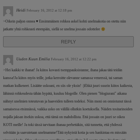
Heidi
February 16, 2012 at 12:18 pm
>Oikein paljon onnea ♥ Ensimmäinen rohkea askel kohti unelmakotia on otettu niin
jatkatte yhtä rohkeasti eteenpäin, siellä se unelma jossain odottelee
REPLY
Uuden Kuun Emilia
February 16, 2012 at 12:22 pm
>Hei kaikki te ihanat! Ja kiitos kovasti tsemppauksistanne, ihana jakaa tätä teidän
kanssa!Ja kiitos myös teille, jotka kerroitte olevanne samassa veneessä, tai saman
matkan kulkeneet. Lisäätte uskoani, en siis ole yksin! :)Ehkä juuri suurin kiitos kaikesta,
lähinnä rohkeudesta tähän hypätä, kuuluu blogeille. Olen pienen "blogiurani" aikana
nähnyt unelmien toteutuvan ja haaveiden tulleen todeksi. Niin moni on onnistunut tässä
samaisessa etsinnässä, vaikka usko on välillä ollutkin koetuksella. Näiden tositarinoiden
nojalla jaksan itsekin uskoa, että tämä on mahdollista. Että jossain on juuri se oikea
KOTI meille! Ja toki tässä tarvitaan ihanaa perhettäkin, sitä tunnetta, että yhdessä
selvitään ja saavutetaan unelmamme!Tätä nykyistä kotia ja sen hankintaa en missään