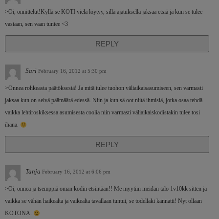
>Oi, onnittelut!Kyllä se KOTI vielä löytyy, sillä ajatuksella jaksaa etsiä ja kun se tulee
vastaan, sen vaan tuntee <3
REPLY
Sari
February 16, 2012 at 5:30 pm
>Onnea rohkeasta päätöksestä! Ja mitä tulee tuohon väliaikaisasumiseen, sen varmasti
jaksaa kun on selvä päämäärä edessä. Niin ja kun sä oot niitä ihmisiä, jotka osaa tehdä
vaikka lehtiroskiksessa asumisesta coolia niin varmasti väliaikaiskodistakin tulee tosi
ihana.
REPLY
Tanja
February 16, 2012 at 6:06 pm
>Oi, onnea ja tsemppiä oman kodin etsintään!! Me myytiin meidän talo 1v10kk sitten ja
vaikka se vähän haikealta ja vaikealta tavallaan tuntui, se todellaki kannatti! Nyt ollaan
KOTONA.