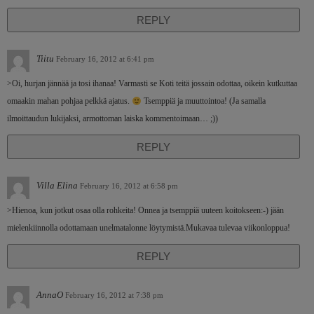
REPLY
Tiitu
February 16, 2012 at 6:41 pm
>Oi, hurjan jännää ja tosi ihanaa! Varmasti se Koti teitä jossain odottaa, oikein kutkuttaa
omaakin mahan pohjaa pelkkä ajatus.
Tsemppiä ja muuttointoa! (Ja samalla
ilmoittaudun lukijaksi, armottoman laiska kommentoimaan… ;))
REPLY
Villa Elina
February 16, 2012 at 6:58 pm
>Hienoa, kun jotkut osaa olla rohkeita! Onnea ja tsemppiä uuteen koitokseen:-) jään
mielenkiinnolla odottamaan unelmatalonne löytymistä.Mukavaa tulevaa viikonloppua!
REPLY
AnnaO
February 16, 2012 at 7:38 pm