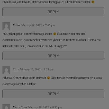
>Kuulostaa jännittävältä, olette rohkeita!Tsemppiä sen oikean kodin etsintään
REPLY
Milla
February 16, 2012 at 7:45 pm
>Oi, paljon paljon onnea!!!Jännää ja ihanaa
Eiköhän se niin mee että
elämänmuutokset, positiivisetkin, vaatii sen yhden ison rohkean askeleen. Hienoo että
uskallatte ottaa sen :)Toivottavasti se the KOTI löytyy!!!
REPLY
Ellis
February 16, 2012 at 8:24 pm
>Ihanaa! Onnea oman kodin etsintään
Olet ihanalla asenteella varustettu, seikkailua
elämässä pitää vähän ollakin!
REPLY
Meän Satu
February 16, 2012 at 8:53 pm