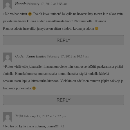
Hannis
February 17, 2012 at 7:55 am
>No voihan vitsit
Tää oli kiva uutinen! Ja kyllä ne haaveet käy toteen kun alkaa vain
järjestelmällisesti kulkea niiden saavuttamista kohti! Nimimerkillä 10 vuotta
Kannustalosta haaveillut ja nyt se on sitten vihdoin kotina ja talona
REPLY
Uuden Kuun Emilia
February 17, 2012 at 10:14 am
>Kiitos vielä teille jokaiselle! Ihanaa kun olette niin kannustavia!Sitä pakkaamista pitäisi
aloitella. Kamala homma, muttatoisaalta tuntuu ihanalta käydä rankalla kädellä
omaisuuttaan läpi ja laittaa turha kiertoon. Vieläkin on edellisen muuton jäljiltä säkkejä ja
laatikoita purkamatta
REPLY
Teija
February 17, 2012 at 12:32 pm
>No tää oli kyllä ihana uutinen, onnea!!!! <3