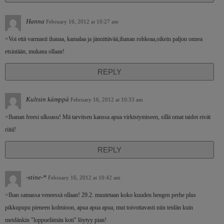
Hanna
February 16, 2012 at 10:27 am
>Voi että varmasti ihanaa, kamalaa ja jännittävää,ihanan rohkeaa,oikein paljon onnea
etsintään, mukana ollaan!
REPLY
Kultsin kämppä
February 16, 2012 at 10:33 am
>Ihanan freesi ulkoasu! Mä tarvitsen kanssa apua virkistymiseen, sillä omat taidot eivät
riitä!
REPLY
-stine-*
February 16, 2012 at 10:42 am
>Ihan samassa veneessä ollaan! 29.2. muutetaan koko kuuden hengen perhe plus
pikkupupu pieneen kolmioon, apua apua apua, mut toivottavasti niin teidän kuin
meidänkin "loppuelämän koti" löytyy pian!