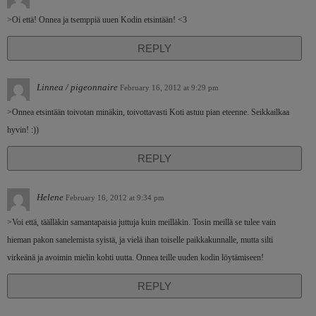
>Oi että! Onnea ja tsemppiä uuen Kodin etsintään! <3
REPLY
Linnea / pigeonnaire
February 16, 2012 at 9:29 pm
>Onnea etsintään toivotan minäkin, toivottavasti Koti astuu pian eteenne. Seikkailkaa
hyvin! :))
REPLY
Helene
February 16, 2012 at 9:34 pm
>Voi että, täälläkin samantapaisia juttuja kuin meilläkin. Tosin meillä se tulee vain
hieman pakon sanelemista syistä, ja vielä ihan toiselle paikkakunnalle, mutta silti
virkeänä ja avoimin mielin kohti uutta. Onnea teille uuden kodin löytämiseen!
REPLY