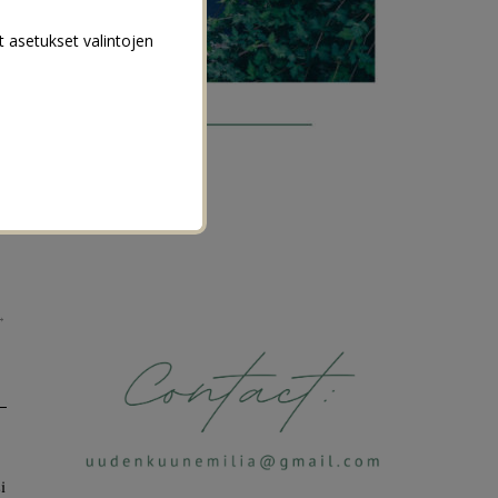
t asetukset valintojen
→
i