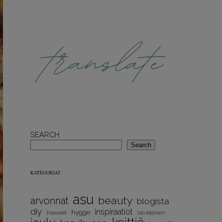
SEARCH
Search
KATEGORIAT
asu
beauty
arvonnat
blogista
diy
inspiraatiot
hygge
iso eteinen
haaveet