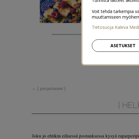
Tunnista laitteet aktiivi
Voit tehdä tarkempia va
muuttamiseen myöhemmin
Tietosuoja Kaleva Med
ASETUKSET
←
{ perjantaiset }
{ HEL
Joku jo ehtikin eilisessä postauksessa kysyä raparperip