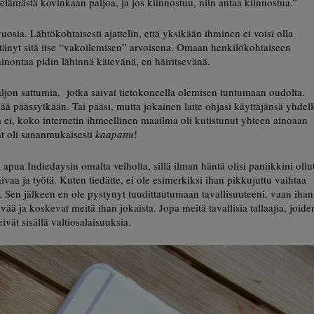
elämästä kovinkaan paljoa, ja jos kiinnostuu, niin antaa kiinnostua.”
osia. Lähtökohtaisesti ajattelin, että yksikään ihminen ei voisi olla
pitänyt sitä itse “vakoilemisen” arvoisena. Omaan henkilökohtaiseen
nontaa pidin lähinnä kätevänä, en häiritsevänä.
 paljon sattumia, jotka saivat tietokoneella olemisen tuntumaan oudolta.
ää päässytkään. Tai pääsi, mutta jokainen laite ohjasi käyttäjänsä yhdell
ta ei, koko internetin ihmeellinen maailma oli kutistunut yhteen ainoaan
t oli sananmukaisesti
kaapattu
!
apua Indiedaysin omalta velholta, sillä ilman häntä olisi paniikkini ollu
vaa ja työtä. Kuten tiedätte, ei ole esimerkiksi ihan pikkujuttu vaihtaa
i. Sen jälkeen en ole pystynyt tuudittautumaan tavallisuuteeni, vaan ihan
ää ja koskevat meitä ihan jokaista. Jopa meitä tavallisia tallaajia, joide
ivät sisällä valtiosalaisuuksia.