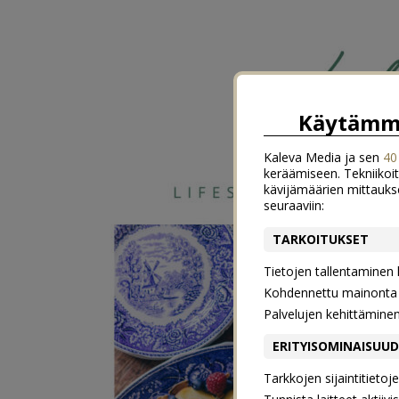
Käytämme
Kaleva Media ja sen
40
keräämiseen. Tekniikoit
kävijämäärien mittauks
seuraaviin:
TARKOITUKSET
Tietojen tallentaminen la
Kohdennettu mainonta j
Palvelujen kehittämine
ERITYISOMINAISUU
Tarkkojen sijaintitieto