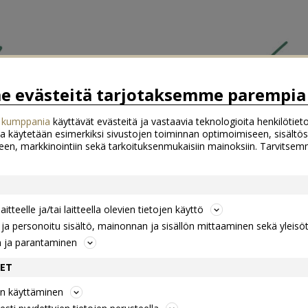
 evästeitä tarjotaksemme parempia 
 kumppania
käyttävät evästeitä ja vastaavia teknologioita henkilötieto
a käytetään esimerkiksi sivustojen toiminnan optimoimiseen, sisältös
een, markkinointiin sekä tarkoituksenmukaisiin mainoksiin. Tarvits
itteelle ja/tai laitteella olevien tietojen käyttö
a personoitu sisältö, mainonnan ja sisällön mittaaminen sekä yleisö
n ja parantaminen
DET
jen käyttäminen