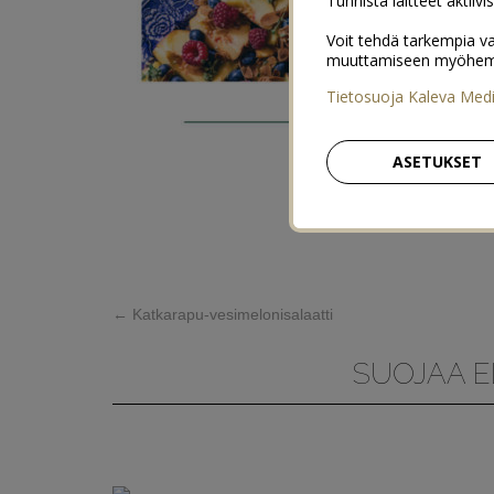
Tunnista laitteet aktiivi
Voit tehdä tarkempia va
muuttamiseen myöhemmin
Tietosuoja Kaleva Med
ASETUKSET
←
Katkarapu-vesimelonisalaatti
SUOJAA E