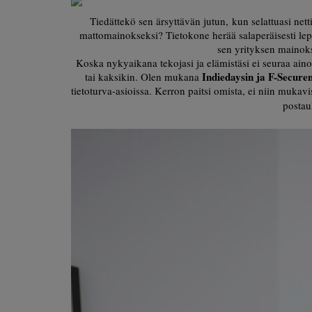
Tiedättekö sen ärsyttävän jutun, kun selattuasi n
mattomainokseksi? Tietokone herää salaperäisesti lepo
sen yrityksen mainoks
Koska nykyaikana tekojasi ja elämistäsi ei seuraa ainoa
Indiedaysin ja F-Secur
tai kaksikin. Olen mukana
tietoturva-asioissa. Kerron paitsi omista, ei niin mukavi
postau