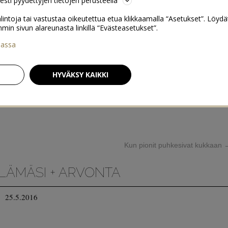
sesti pyydettyjen tietojen perusteella
lintoja tai vastustaa oikeutettua etua klikkaamalla “Asetukset”. Löydä
 sivun alareunasta linkillä “Evästeasetukset”.
iassa
HYVÄKSY KAIKKI
Kun pionit puhkesivat kukkaan
LÄMÄSI + ARVONTA
25.5.2016