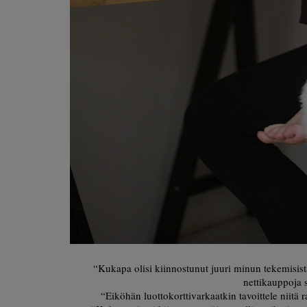
“Kukapa olisi kiinnostunut juuri minun tekemisistän
nettikauppoja s
“Eiköhän luottokorttivarkaatkin tavoittele niitä