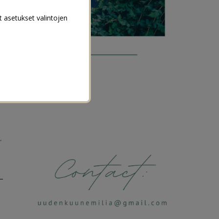
t asetukset valintojen
→