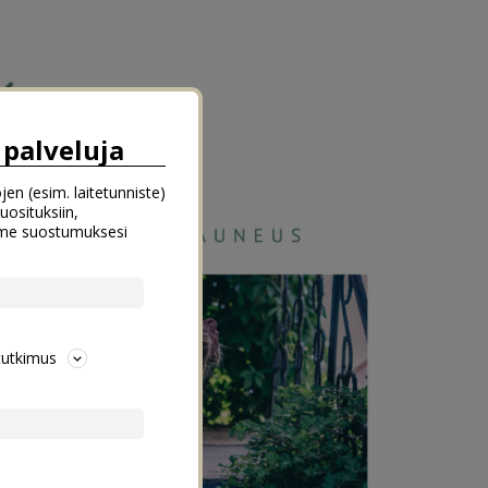
palveluja
jen (esim. laitetunniste)
uosituksiin,
emme suostumuksesi
tutkimus