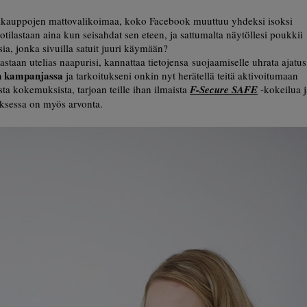
ettikauppojen mattovalikoimaa, koko Facebook muuttuu yhdeksi isoksi
tilastaan aina kun seisahdat sen eteen, ja sattumalta näytöllesi poukkii
ia, jonka sivuilla satuit juuri käymään?
staan utelias naapurisi, kannattaa tietojensa suojaamiselle uhrata ajatus
en kampanjassa
ja tarkoitukseni onkin nyt herätellä teitä aktivoitumaan
sta kokemuksista, tarjoan teille ihan ilmaista
F-Secure SAFE
-kokeilua j
ksessa on myös arvonta.