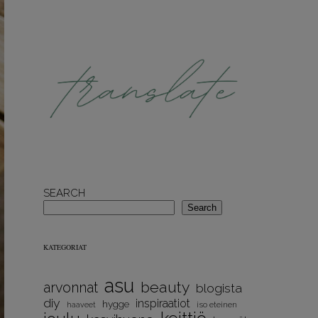
SEARCH
Search
KATEGORIAT
asu
beauty
arvonnat
blogista
diy
inspiraatiot
hygge
iso eteinen
haaveet