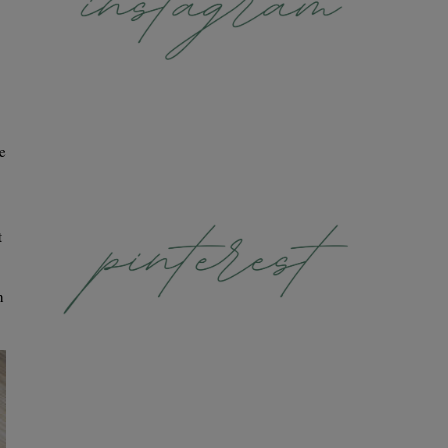
e
t
n