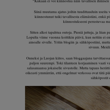
“Kukaan ei voi kiinnostua näin tavallisen ihmisen 
Siinä muutama ajatus joihin tuudittauduin useita vu
kiinnostunut tuiki tavallisesta elämästäni, enkä 
kiinnostukseeni perustuvaa mai
Sitten alkoi tapahtua outoja. Pieniä juttuja, ja liian
Lopulta viime vuonna koittikin päivä, kun nettiin ei en
ainoalle sivulle. Yritin blogiin ja sähköpostiini, mut
sivuun. Meidä
Onneksi ja Luojan kiitos, saan bloggaajana tarvittaessa 
paljon suurempi. Toki tilanteen korjaaminen vaati vai
salasanaansa jokaiselle sivustolle. Mutta tapaus herätt
oikeasti ymmärrän, että ongelmat verkossa ovat tätä päiv
sähköpostit e