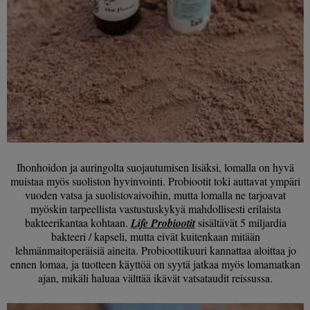
Ihonhoidon ja auringolta suojautumisen lisäksi, lomalla on hyvä
muistaa myös suoliston hyvinvointi. Probiootit toki auttavat ympäri
vuoden vatsa ja suolistovaivoihin, mutta lomalla ne tarjoavat
myöskin tarpeellista vastustuskykyä mahdollisesti erilaista
bakteerikantaa kohtaan.
Life Probiootit
sisältävät 5 miljardia
bakteeri / kapseli, mutta eivät kuitenkaan mitään
lehmänmaitoperäisiä aineita. Probioottikuuri kannattaa aloittaa jo
ennen lomaa, ja tuotteen käyttöä on syytä jatkaa myös lomamatkan
ajan, mikäli haluaa välttää ikävät vatsataudit reissussa.