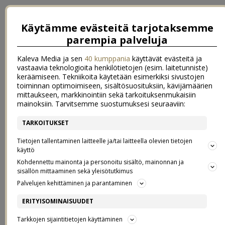
Käytämme evästeitä tarjotaksemme
parempia palveluja
Kaleva Media ja sen
40 kumppania
käyttävät evästeitä ja
vastaavia teknologioita henkilötietojen (esim. laitetunniste)
keräämiseen. Tekniikoita käytetään esimerkiksi sivustojen
toiminnan optimoimiseen, sisältösuosituksiin, kävijämäärien
mittaukseen, markkinointiin sekä tarkoituksenmukaisiin
mainoksiin. Tarvitsemme suostumuksesi seuraaviin:
TARKOITUKSET
←
Vain sateen ropina ja syreenin oksat
Ihan pihalla ja farkkushortseissa
→
Tietojen tallentaminen laitteelle ja/tai laitteella olevien tietojen
käyttö
AURINKOSUOJA JA MUUT
Kohdennettu mainonta ja personoitu sisältö, mainonnan ja
sisällön mittaaminen sekä yleisötutkimus
Palvelujen kehittäminen ja parantaminen
LOMALAISEN LUOTETTAVAT
ERITYISOMINAISUUDET
YSTÄVÄT
Tarkkojen sijaintitietojen käyttäminen