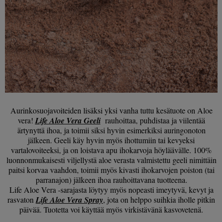
Aurinkosuojavoiteiden lisäksi yksi vanha tuttu kesätuote on Aloe
vera!
Life Aloe Vera Geeli
rauhoittaa, puhdistaa ja viilentää
ärtynyttä ihoa, ja toimii siksi hyvin esimerkiksi auringonoton
jälkeen. Geeli käy hyvin myös ihottumiin tai kevyeksi
vartalovoiteeksi, ja on loistava apu ihokarvoja höyläävälle. 100%
luonnonmukaisesti viljellystä aloe verasta valmistettu geeli nimittäin
paitsi korvaa vaahdon, toimii myös kivasti ihokarvojen poiston (tai
parranajon) jälkeen ihoa rauhoittavana tuotteena.
Life Aloe Vera -sarajasta löytyy myös nopeasti imeytyvä, kevyt ja
rasvaton
Life Aloe Vera Spray
, jota on helppo suihkia iholle pitkin
päivää. Tuotetta voi käyttää myös virkistävänä kasvovetenä.