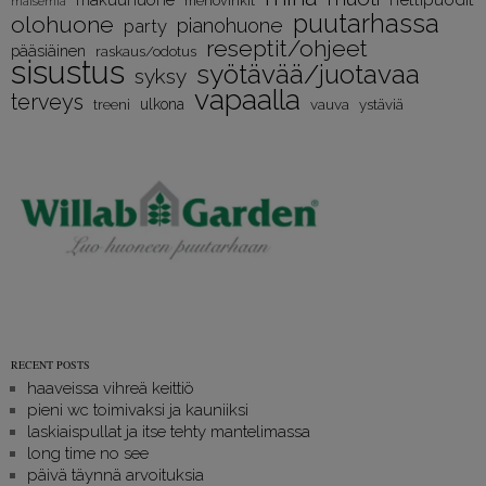
menovinkit
maisemia
puutarhassa
olohuone
pianohuone
party
reseptit/ohjeet
pääsiäinen
raskaus/odotus
sisustus
syötävää/juotavaa
syksy
vapaalla
terveys
treeni
ulkona
vauva
ystäviä
RECENT POSTS
haaveissa vihreä keittiö
pieni wc toimivaksi ja kauniiksi
laskiaispullat ja itse tehty mantelimassa
long time no see
päivä täynnä arvoituksia