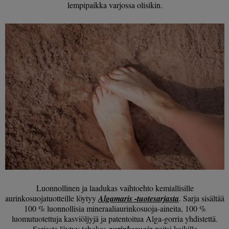
lempipaikka varjossa olisikin.
Luonnollinen ja laadukas vaihtoehto kemiallisille
aurinkosuojatuotteille löytyy
Algamaris -tuotesarjasta
. Sarja sisältää
100 % luonnollisia mineraaliaurinkosuoja-aineita, 100 %
luomutuotettuja kasviöljyjä ja patentoitua Alga-gorria yhdistettä.
Sarjasta löytyy tehokas
aurinkosuoja
paitsi kaikille