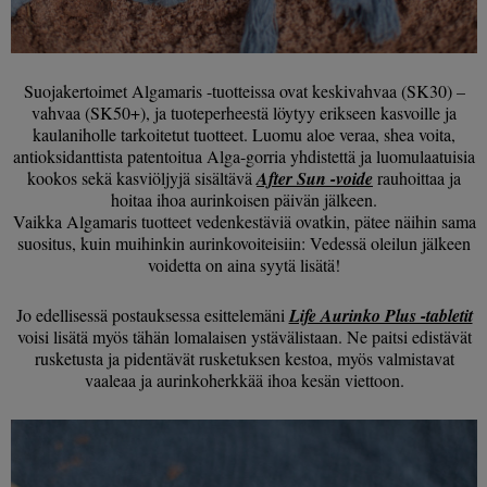
Suojakertoimet Algamaris -tuotteissa ovat keskivahvaa (SK30) –
vahvaa (SK50+), ja tuoteperheestä löytyy erikseen kasvoille ja
kaulaniholle tarkoitetut tuotteet. Luomu aloe veraa, shea voita,
antioksidanttista patentoitua Alga-gorria yhdistettä ja luomulaatuisia
kookos sekä kasviöljyjä sisältävä
After Sun -voide
rauhoittaa ja
hoitaa ihoa aurinkoisen päivän jälkeen.
Vaikka Algamaris tuotteet vedenkestäviä ovatkin, pätee näihin sama
suositus, kuin muihinkin aurinkovoiteisiin: Vedessä oleilun jälkeen
voidetta on aina syytä lisätä!
Jo edellisessä postauksessa esittelemäni
Life Aurinko Plus -tabletit
voisi lisätä myös tähän lomalaisen ystävälistaan. Ne paitsi edistävät
rusketusta ja pidentävät rusketuksen kestoa, myös valmistavat
vaaleaa ja aurinkoherkkää ihoa kesän viettoon.