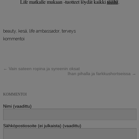
Life matkalle mukaan -tuotteet löydät kaikki
täältä
.
beauty
,
kesä
,
life ambassador
,
terveys
kommentoi
←
Vain sateen ropina ja syreenin oksat
Ihan pihalla ja farkkushortseissa
→
KOMMENTOI
Nimi (vaadittu)
Sähköpostiosoite (ei julkaista) (vaadittu)