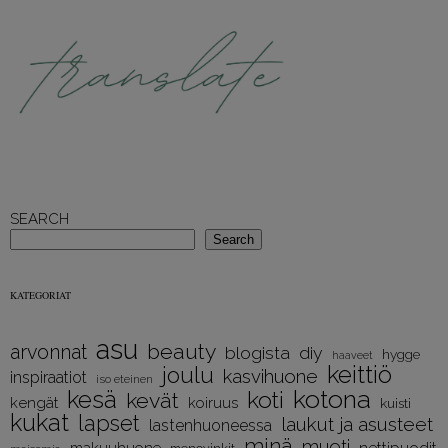
SEARCH
Search
KATEGORIAT
asu
beauty
arvonnat
diy
blogista
hygge
haaveet
keittiö
joulu
kasvihuone
inspiraatiot
iso eteinen
kotona
kesä
koti
kevät
kengät
koiruus
kuisti
kukat
lapset
laukut ja asusteet
lastenhuoneessa
minä
muoti
nettipuodit
makuuhuone