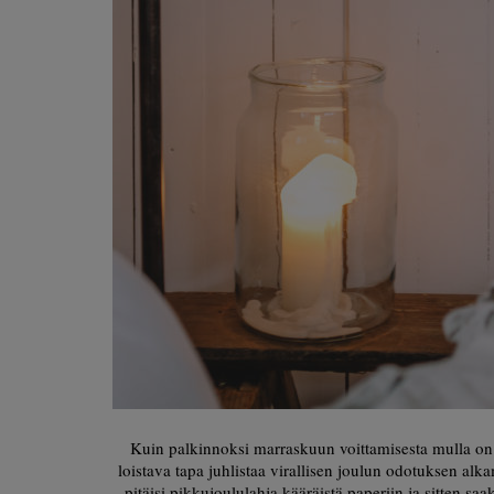
Kuin palkinnoksi marraskuun voittamisesta mulla on
loistava tapa juhlistaa virallisen joulun odotuksen alka
pitäisi pikkujoululahja kääräistä paperiin ja sitten saa