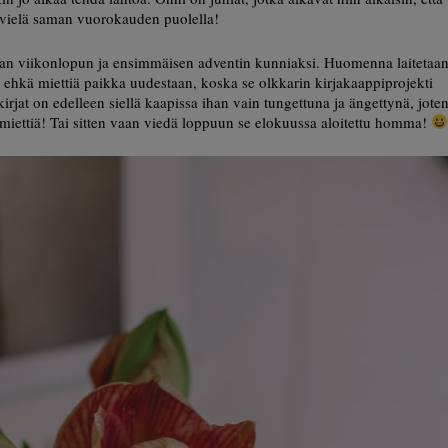
vielä saman vuorokauden puolella!
van viikonlopun ja ensimmäisen adventin kunniaksi. Huomenna laitetaa
ä ehkä miettiä paikka uudestaan, koska se olkkarin kirjakaappiprojekti
irjat on edelleen siellä kaapissa ihan vain tungettuna ja ängettynä, jote
ää miettiä! Tai sitten vaan viedä loppuun se elokuussa aloitettu homma!