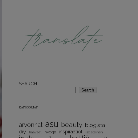
SEARCH
Search
KATEGORIAT
asu
beauty
arvonnat
blogista
diy
inspiraatiot
hygge
iso eteinen
haaveet