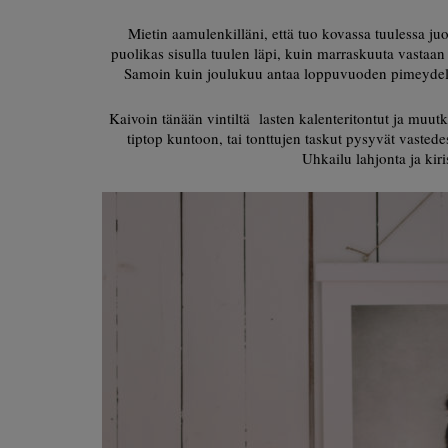
Mietin aamulenkilläni, että tuo kovassa tuulessa j
puolikas sisulla tuulen läpi, kuin marraskuuta vastaan 
Samoin kuin joulukuu antaa loppuvuoden pimeydelle 
Kaivoin tänään vintiltä lasten kalenteritontut ja muutki
tiptop kuntoon, tai tonttujen taskut pysyvät vastede
Uhkailu lahjonta ja kiri