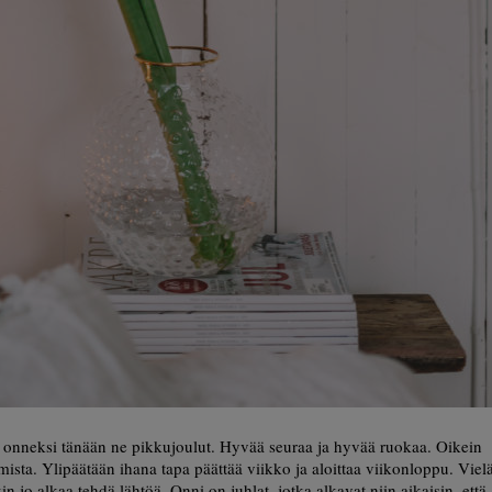
 onneksi tänään ne pikkujoulut. Hyvää seuraa ja hyvää ruokaa. Oikein
mista. Ylipäätään ihana tapa päättää viikko ja aloittaa viikonloppu. Viel
kin jo alkaa tehdä lähtöä. Onni on juhlat, jotka alkavat niin aikaisin, että