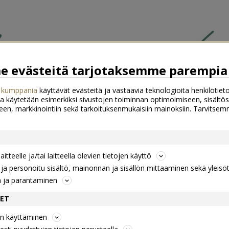
 evästeitä tarjotaksemme parempia 
 kumppania
käyttävät evästeitä ja vastaavia teknologioita henkilötieto
a käytetään esimerkiksi sivustojen toiminnan optimoimiseen, sisältös
een, markkinointiin sekä tarkoituksenmukaisiin mainoksiin. Tarvits
itteelle ja/tai laitteella olevien tietojen käyttö
a personoitu sisältö, mainonnan ja sisällön mittaaminen sekä yleisö
n ja parantaminen
DET
jen käyttäminen