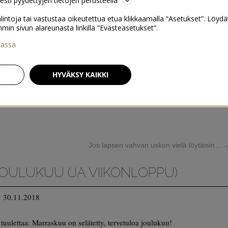
sesti pyydettyjen tietojen perusteella
lintoja tai vastustaa oikeutettua etua klikkaamalla “Asetukset”. Löydä
 sivun alareunasta linkillä “Evästeasetukset”.
iassa
HYVÄKSY KAIKKI
Jos lapsen vahvan uskon vielä löytäisin…
OULUKUU (JA VIIKONLOPPU)
30.11.2018
tuulettaa: Marraskuu on selätetty, tervetuloa joulukuu!