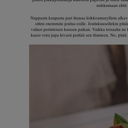
nukkumaan ehtii 
Nappasin kaupasta pari ihanaa leikkoamaryllista alka
sitten enemmän joulua esille. Joulukuusellekin pitä
valtasi perinteisen kuusen paikan. Vaikka toisaalta ne k
kuusi voisi jopa kivasti peittää sen tilanteen. No, pit