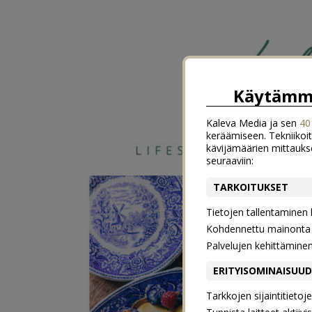
Käytämme
Kaleva Media ja sen
40
keräämiseen. Tekniikoit
kävijämäärien mittauks
seuraaviin:
TARKOITUKSET
Tietojen tallentaminen la
Kohdennettu mainonta j
Palvelujen kehittämine
ERITYISOMINAISUU
Tarkkojen sijaintitieto