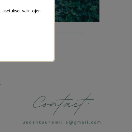
t asetukset valintojen
→