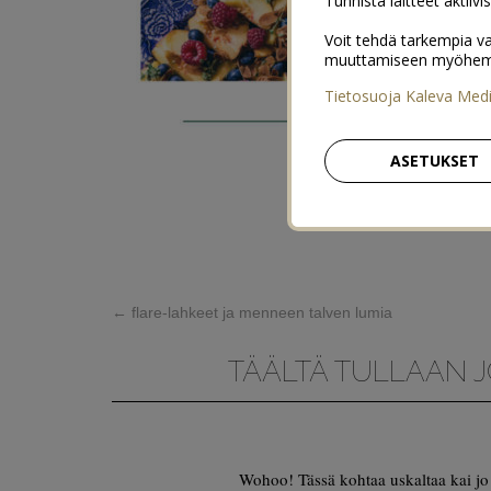
Tunnista laitteet aktiivi
Voit tehdä tarkempia va
muuttamiseen myöhemmin
Tietosuoja Kaleva Med
ASETUKSET
←
flare-lahkeet ja menneen talven lumia
TÄÄLTÄ TULLAAN J
Wohoo! Tässä kohtaa uskaltaa kai jo 