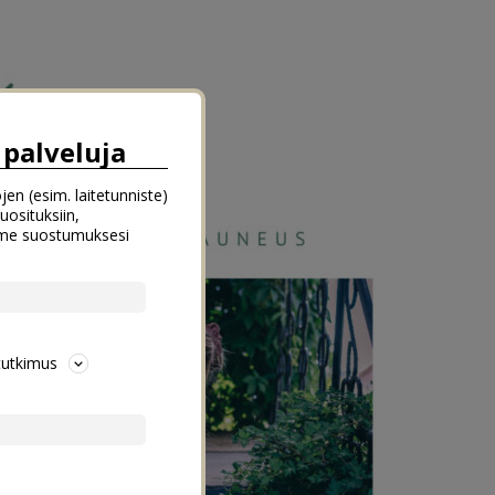
palveluja
jen (esim. laitetunniste)
uosituksiin,
emme suostumuksesi
tutkimus