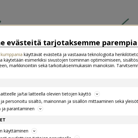
 evästeitä tarjotaksemme parempia 
 kumppania
käyttävät evästeitä ja vastaavia teknologioita henkilötieto
a käytetään esimerkiksi sivustojen toiminnan optimoimiseen, sisältös
een, markkinointiin sekä tarkoituksenmukaisiin mainoksiin. Tarvits
itteelle ja/tai laitteella olevien tietojen käyttö
a personoitu sisältö, mainonnan ja sisällön mittaaminen sekä yleisö
n ja parantaminen
DET
jen käyttäminen