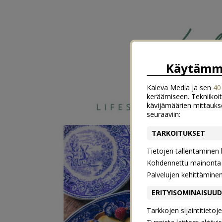
Käytämme
Kaleva Media ja sen
40
keräämiseen. Tekniikoit
kävijämäärien mittauks
seuraaviin:
TARKOITUKSET
Tietojen tallentaminen la
Kohdennettu mainonta j
Palvelujen kehittämine
ERITYISOMINAISUU
Tarkkojen sijaintitieto