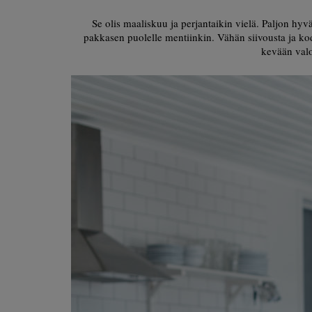
Se olis maaliskuu ja perjantaikin vielä. Paljon hy
pakkasen puolelle mentiinkin. Vähän siivousta ja kod
kevään valo 