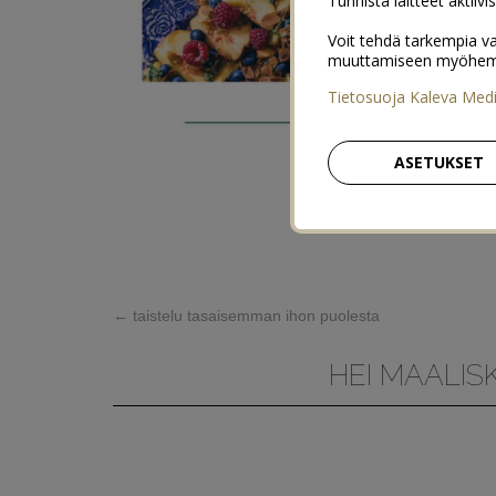
Tunnista laitteet aktiivi
Voit tehdä tarkempia va
muuttamiseen myöhemmin
Tietosuoja Kaleva Med
ASETUKSET
←
taistelu tasaisemman ihon puolesta
HEI MAALIS