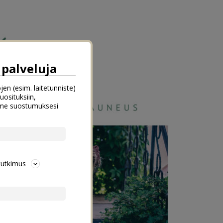
palveluja
jen (esim. laitetunniste)
uosituksiin,
emme suostumuksesi
tutkimus