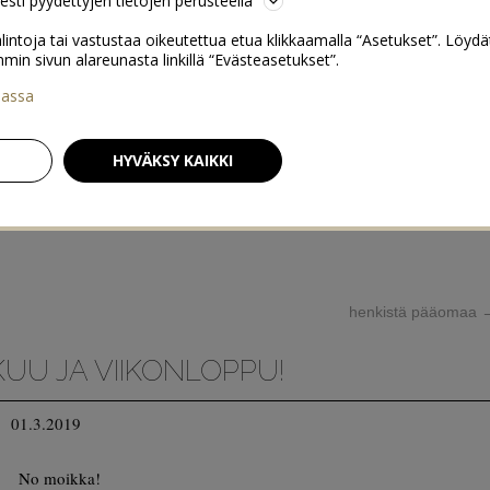
sesti pyydettyjen tietojen perusteella
lintoja tai vastustaa oikeutettua etua klikkaamalla “Asetukset”. Löydä
 sivun alareunasta linkillä “Evästeasetukset”.
iassa
HYVÄKSY KAIKKI
henkistä pääomaa
KUU JA VIIKONLOPPU!
01.3.2019
No moikka!