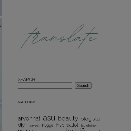
SEARCH
Search
KATEGORIAT
asu
beauty
arvonnat
blogista
diy
inspiraatiot
hygge
iso eteinen
haaveet