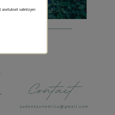
t asetukset valintojen
→