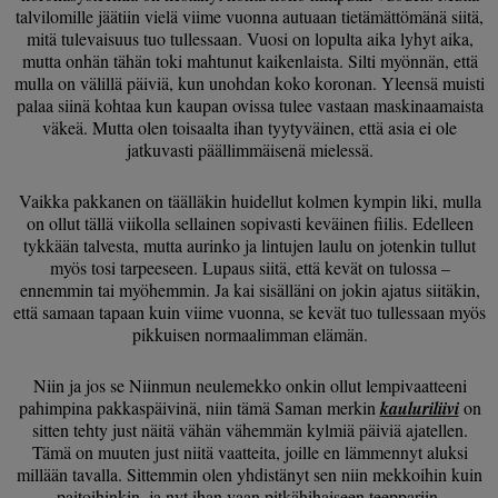
talvilomille jäätiin vielä viime vuonna autuaan tietämättömänä siitä,
mitä tulevaisuus tuo tullessaan. Vuosi on lopulta aika lyhyt aika,
mutta onhän tähän toki mahtunut kaikenlaista. Silti myönnän, että
mulla on välillä päiviä, kun unohdan koko koronan. Yleensä muisti
palaa siinä kohtaa kun kaupan ovissa tulee vastaan maskinaamaista
väkeä. Mutta olen toisaalta ihan tyytyväinen, että asia ei ole
jatkuvasti päällimmäisenä mielessä.
Vaikka pakkanen on täälläkin huidellut kolmen kympin liki, mulla
on ollut tällä viikolla sellainen sopivasti keväinen fiilis. Edelleen
tykkään talvesta, mutta aurinko ja lintujen laulu on jotenkin tullut
myös tosi tarpeeseen. Lupaus siitä, että kevät on tulossa –
ennemmin tai myöhemmin. Ja kai sisälläni on jokin ajatus siitäkin,
että samaan tapaan kuin viime vuonna, se kevät tuo tullessaan myös
pikkuisen normaalimman elämän.
Niin ja jos se Niinmun neulemekko onkin ollut lempivaatteeni
pahimpina pakkaspäivinä, niin tämä Saman merkin
kauluriliivi
on
sitten tehty just näitä vähän vähemmän kylmiä päiviä ajatellen.
Tämä on muuten just niitä vaatteita, joille en lämmennyt aluksi
millään tavalla. Sittemmin olen yhdistänyt sen niin mekkoihin kuin
paitoihinkin, ja nyt ihan vaan pitkähihaiseen teeppariin.