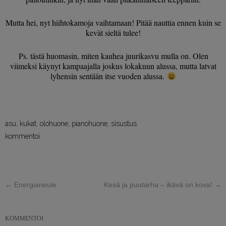
Mutta hei, nyt hiihtokamoja vaihtamaan! Pitää nauttia ennen kuin se
kevät sieltä tulee!
Ps. tästä huomasin, miten kauhea juurikasvu mulla on. Olen
viimeksi käynyt kampaajalla joskus lokakuun alussa, mutta latvat
lyhensin sentään itse vuoden alussa.
asu
,
kukat
,
olohuone
,
pianohuone
,
sisustus
kommentoi
←
Energianeule
Kesä ja puutarha – ikävä on kova!
→
KOMMENTOI