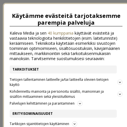
Käytämme evästeitä tarjotaksemme
parempia palveluja
Kaleva Media ja sen
40 kumppania
käyttävät evästeitä ja
vastaavia teknologioita henkilötietojen (esim. laitetunniste)
keräämiseen. Tekniikoita käytetään esimerkiksi sivustojen
toiminnan optimoimiseen, sisältösuosituksiin, kävijämäärien
mittaukseen, markkinointiin sekä tarkoituksenmukaisiin
mainoksiin. Tarvitsemme suostumuksesi seuraaviin:
TARKOITUKSET
←
Energianeule
Kesä ja puutarha – ikävä on kova!
→
Tietojen tallentaminen laitteelle ja/tai laitteella olevien tietojen
VIIKONLOPPU JA KAULURILIIVI
käyttö
Kohdennettu mainonta ja personoitu sisältö, mainonnan ja
sisällön mittaaminen sekä yleisötutkimus
20.2.2021
Palvelujen kehittäminen ja parantaminen
ERITYISOMINAISUUDET
Tarkkojen sijaintitietojen käyttäminen