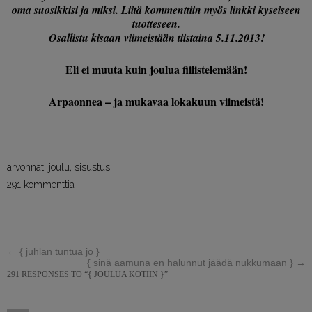
oma suosikkisi ja miksi.
Liitä kommenttiin myös linkki kyseiseen
tuotteseen.
Osallistu kisaan viimeistään tiistaina 5.11.2013!
Eli ei muuta kuin joulua fiilistelemään!
Arpaonnea – ja mukavaa lokakuun viimeistä!
arvonnat
,
joulu
,
sisustus
291 kommenttia
←
{ juhlan tuntua jo }
{ sinä aamuna en halunnut jäädä nukkumaan }
→
291 RESPONSES TO “{ JOULUA KOTIIN }”