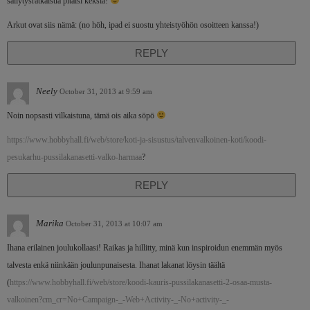
säilytysratkaisua pitäisi keksiä!
Arkut ovat siis nämä: (no höh, ipad ei suostu yhteistyöhön osoitteen kanssa!)
REPLY
Neely
October 31, 2013 at 9:59 am
Noin nopsasti vilkaistuna, tämä ois aika söpö
https://www.hobbyhall.fi/web/store/koti-ja-sisustus/talvenvalkoinen-koti/koodi-
pesukarhu-pussilakanasetti-valko-harmaa
?
REPLY
Marika
October 31, 2013 at 10:07 am
Ihana erilainen joulukollaasi! Raikas ja hillitty, minä kun inspiroidun enemmän myös
talvesta enkä niinkään joulunpunaisesta. Ihanat lakanat löysin täältä
(
https://www.hobbyhall.fi/web/store/koodi-kauris-pussilakanasetti-2-osaa-musta-
valkoinen?cm_cr=No+Campaign-_-Web+Activity-_-No+activity-_-