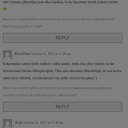
niitä varmaan pikkuhiljaa pitää alkaa hankkia, koska lapsemme täyttää jouluna vuoden.
https://www.hobbyhall.fi/web/store/koti-ja-sisustus/punavalkoista-raikkautta/koodi-
ingrid-tyynynpaalliset-2-kpl
?
REPLY
Karoliina
October 31, 2013 at 11:29 am
Kelpuuttaisin uuteen kotiin melkeen vaikka kaikki, mutta yksi ylitse muiden on tuo
himoitsemani harmaa tilkkupäiväpeite. Olen aina rakastanut tilkkutäkkejä, en osaa kertoa
mikä niissä viehättää, yksinkertaisesti vain pidän niistä kovin paljon!:)
https://www.hobbyhall.fi/web/store/koti-ja-sisustus/makuuhuone/paivapeitteet-ja-
koristetyynyt/pioni-ilta-tilkkupaivapeite-valko-harmaa
?
REPLY
Teija
October 31, 2013 at 11:30 am