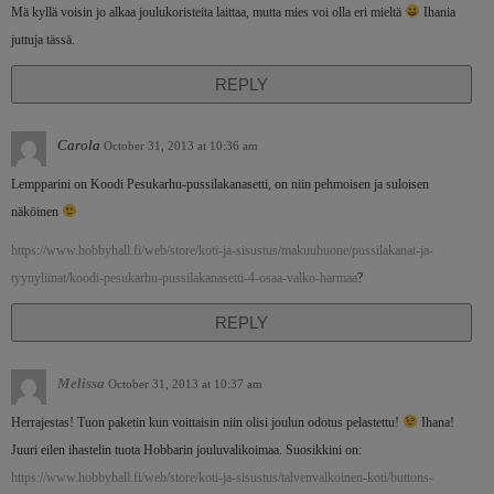
Mä kyllä voisin jo alkaa joulukoristeita laittaa, mutta mies voi olla eri mieltä
Ihania
juttuja tässä.
REPLY
Carola
October 31, 2013 at 10:36 am
Lempparini on Koodi Pesukarhu-pussilakanasetti, on niin pehmoisen ja suloisen
näköinen
https://www.hobbyhall.fi/web/store/koti-ja-sisustus/makuuhuone/pussilakanat-ja-
tyynyliinat/koodi-pesukarhu-pussilakanasetti-4-osaa-valko-harmaa
?
REPLY
Melissa
October 31, 2013 at 10:37 am
Herrajestas! Tuon paketin kun voittaisin niin olisi joulun odotus pelastettu!
Ihana!
Juuri eilen ihastelin tuota Hobbarin jouluvalikoimaa. Suosikkini on:
https://www.hobbyhall.fi/web/store/koti-ja-sisustus/talvenvalkoinen-koti/buttons-