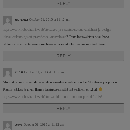
REPLY
marika.t
October 31, 2013 at 11:12 am
https://www.hobbyhall.fi/web/store/koti-ja-sisustus/uutuusvalaisimet-ja-design-
klassikot/lamp-gustaf-providence-lattiavalaisin
? Tämä lattiavalaisin olisi ihana
olohuoneeseeni antamaan tunnelmaa ja on muutenkin kaunis muotoilultaan
REPLY
Piasi
October 31, 2013 at 11:12 am
Muumit on mun suosikkeja ja tähän suosikiksi valitsin uuden Muutto-sarjan purkin.
Kaunis väritys ja aivan ihana sisustukseen, sillä mä keräilen, en käytä
https://www.hobbyhall.fi/web/store/arabia-muumi-muutto-purkki-12-l?#
REPLY
Xeve
October 31, 2013 at 11:12 am