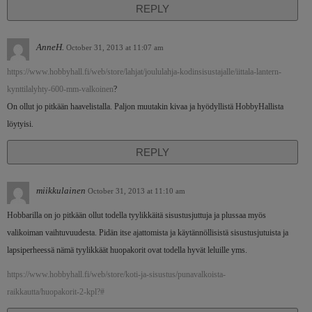
REPLY
AnneH.
October 31, 2013 at 11:07 am
https://www.hobbyhall.fi/web/store/lahjat/joululahja-kodinsisustajalle/iittala-lantern-
kynttilalyhty-600-mm-valkoinen
?
On ollut jo pitkään haavelistalla. Paljon muutakin kivaa ja hyödyllistä HobbyHallista
löytyisi.
REPLY
miikkulainen
October 31, 2013 at 11:10 am
Hobbarilla on jo pitkään ollut todella tyylikkäitä sisustusjuttuja ja plussaa myös
valikoiman vaihtuvuudesta. Pidän itse ajattomista ja käytännöllisistä sisustusjutuista ja
lapsiperheessä nämä tyylikkäät huopakorit ovat todella hyvät leluille yms.
https://www.hobbyhall.fi/web/store/koti-ja-sisustus/punavalkoista-
raikkautta/huopakorit-2-kpl?#