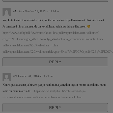
Maria.S
October 31, 2013 at 11:16 am
Voi, kotiuttaisin tuolta vaikka mitä, mutta nuo valkoiset pellavalakanat olisi niin ihanat.
Ja ilmeisesti hinta-laatusuhde on kohdillaan.. taidanpa laittaa tilaukseen
https://www.hobbyhall.fi/web/store/koodi-lina-pellavapussilakanasetti-valkoinen?
cm_cr=No+Campaign-_-Web+Activity-_-No+activity-_-recommendProducts+Lina-
pellavapussilakanasetti%2C+valkoinen-_-Lina-
pellavapussilakanasetti%2C+valkoinen&krypto=8Kco7a%2F9CPCsyx26%2Bq%2FEO
REPLY
Ira
October 31, 2013 at 11:21 am
Kauris pussilakanat ja hirven pää jo hankittuina ja nytkin löysin monta suosikkia, mutta
tämä on hankintalistalla…
https://www.hobbyhall.fi/web/store/koti-ja-
sisustus/talvenvalkoinen-koti/cafe-puuvillamatto-luonnonvalkoinen
REPLY