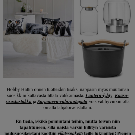
Hobby Hallin omien tuotteiden lisäksi nappasin myös muutaman
suosikkini kattavasta Iittala-valikoimasta.
Lantern-lyhty
,
Kaasa-
sisustustakka
ja
Sarpaneva-valurautapata
voisivat hyvinkin olla
omalla lahjatoivelistallani.
En tiedä, iskikö poimintani teihin, mutta toivon niin
tapahtuneen, sillä näistä varsin hillityn värisistä
joulusuosikeistani koottiin
teille lukijoillen! Pienen
yllätyspaketti