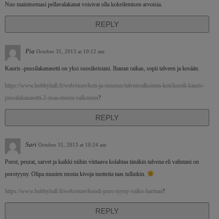
Nuo mainitsemasi pellavalakanat voisivat olla kokeilemisen arvoisia.
REPLY
Pia
October 31, 2013 at 10:12 am
Kauris -pussilakanasetti on yksi suosikeistani. Ihanan raikas, sopii talveen ja kesään.
https://www.hobbyhall.fi/web/store/koti-ja-sisustus/talvenvalkoinen-koti/koodi-kauris-
pussilakanasetti-2-osaa-musta-valkoinen
?
REPLY
Sari
October 31, 2013 at 10:24 am
Porot, peurat, sarvet ja kaikki niihin viittaava kolahtaa tänäkin talvena eli valintani on
porotyyny. Olipa muuten monia kivoja tuotteita taas tullutkin.
https://www.hobbyhall.fi/web/store/koodi-poro-tyyny-valko-harmaa
?
REPLY