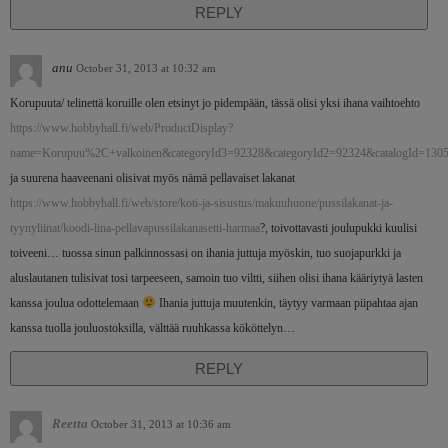
REPLY
anu
October 31, 2013 at 10:32 am
Korupuuta/ telinettä koruille olen etsinyt jo pidempään, tässä olisi yksi ihana vaihtoehto
https://www.hobbyhall.fi/web/ProductDisplay?
name=Korupuu%2C+valkoinen&categoryId3=92328&categoryId2=92324&catalogId=1305
ja suurena haaveenani olisivat myös nämä pellavaiset lakanat
https://www.hobbyhall.fi/web/store/koti-ja-sisustus/makuuhuone/pussilakanat-ja-
tyynyliinat/koodi-lina-pellavapussilakanasetti-harmaa
?, toivottavasti joulupukki kuulisi
toiveeni… tuossa sinun palkinnossasi on ihania juttuja myöskin, tuo suojapurkki ja
aluslautanen tulisivat tosi tarpeeseen, samoin tuo viltti, siihen olisi ihana kääriytyä lasten
kanssa joulua odottelemaan
Ihania juttuja muutenkin, täytyy varmaan piipahtaa ajan
kanssa tuolla jouluostoksilla, välttää ruuhkassa kököttelyn…
REPLY
Reetta
October 31, 2013 at 10:36 am