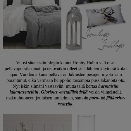
Vuosi sitten sain blogin kautta Hobby Hallin valkoiset
pellavapussilakanat, ja ne ovatkin olleet siitä lähtien käytössä koko
ajan. Vuoden aikana pellava on lukuisten pesujen myötä vain
parantunut, eikä varmaan helppohoitoisempia pussilakanoita ole.
Nyt iskin silmäni vastaaviin, mutta tällä kertaa
harmaisiin
lakanasetteihin
.
Glorious -metallilyhdyllä
voisin viimeistellä
makuuhuoneen jouluisen tunnelman, samoin
poro-
tai
jääkarhu-
tyynyllä
.