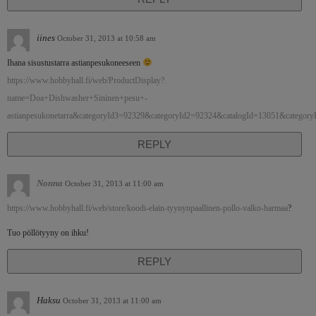
iines
October 31, 2013 at 10:58 am
Ihana sisustustarra astianpesukoneeseen
https://www.hobbyhall.fi/web/ProductDisplay?
name=Doa+Dishwasher+Sininen+pesu+-
astianpesukonetarra&categoryId3=92329&categoryId2=92324&catalogId=13051&catego
REPLY
Nonna
October 31, 2013 at 11:00 am
https://www.hobbyhall.fi/web/store/koodi-elain-tyynynpaallinen-pollo-valko-harmaa
?
Tuo pöllötyyny on ihku!
REPLY
Haksu
October 31, 2013 at 11:00 am