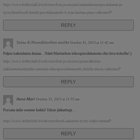
https://www.hobbyhall.fi/web/store/koti-ja-sisustus/makuuhuone/pussilakanat-ja-
tyynyliinat/koodi-harald-pussilakanasetti-4-osaa-harmaa-puna-valkoinen
?
REPLY
Taina K/Mansikkatilan mailla
October 31, 2013 at 11:42 am
Paljon kaikenlaista ihanaa…Näitä Marimekon trikoopussilakanoita olisi kiva kokeilla!:)
https://www.hobbyhall.fi/web/store/koti-ja-sisustus/punavalkoista-
raikkautta/marimekko-tasaraita-trikoopussilakanasetti-yhdelle-musta-valkoinen
?
REPLY
Anna-Mari
October 31, 2013 at 11:53 am
Porsaita äidin oomme kaikki! Eikun jääkarhuja…
https://www.hobbyhall.fi/web/store/koodi-jaakarhu-tyyny-valko-harmaa
?
REPLY