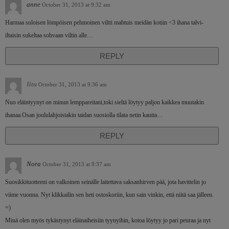
anne
October 31, 2013 at 9:32 am
Harmaa suloisen lömpöisen pehmoinen viltti mahtuis meidän kotiin <3 ihana talvi-
iltaisin sukeltaa sohvaan viltin alle…
REPLY
Iitu
October 31, 2013 at 9:36 am
Nuo eläintyynyt on minun lemppareitani,toki sieltä löytyy paljon kaikkea muutakin
ihanaa.Osan joululahjoistakin taidan suosiolla tilata netin kautta…
REPLY
Nora
October 31, 2013 at 9:37 am
Suosikkituotteeni on valkoinen seinälle laitettava saksanhirven pää, jota havittelin jo
viime vuonna. Nyt klikkailin sen heti ostoskoriin, kun sain vinkin, että niitä saa jälleen.
=)
Minä olen myös tykästynyt eläinaiheisiin tyynyihin, kotoa löytyy jo pari peuraa ja nyt