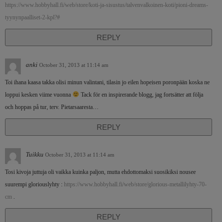
https://www.hobbyhall.fi/web/store/koti-ja-sisustus/talvenvalkoinen-koti/pioni-dreams-
tyynynpaalliset-2-kpl?#
REPLY
anki
October 31, 2013 at 11:14 am
Toi ihana kaasa takka olisi minun valintani, tilasin jo eilen hopeisen poronpään koska ne
loppui kesken viime vuonna
Tack för en inspirerande blogg, jag fortsätter att följa
och hoppas på tur, terv. Pietarsaaresta…
REPLY
Tuikku
October 31, 2013 at 11:14 am
Tosi kivoja juttuja oli vaikka kuinka paljon, mutta ehdottomaksi suosikiksi nousee
suurempi gloriouslyhty :
https://www.hobbyhall.fi/web/store/glorious-metallilyhty-70-
cm
.
REPLY