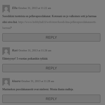
Ellu
October 31, 2013 at 11:22 am
Suosikkini tuotteista on pellavapussilakanat. Kotonani on jo valkoinen setti ja harmaa
olisi oiva lisä.
https://www.hobbyhall.fi/web/store/koodi-lina-pellavapussilakanasetti-
harmaa
?
REPLY
Kati
October 31, 2013 at 11:26 am
Eläintyynyt! 5-vuotias poikanikin tykkää.
REPLY
klaara
October 31, 2013 at 11:28 am
Marimekon pussilakanasetit ovat mieleeni. Monia ihania malleja.
REPLY