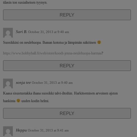
tilasin ton susiaiheisen tyynyn.
REPLY
Sari B.
October 31, 2013 at 9:40 am
Suosikkini on neulehuopa. Ihanan kotoisa ja lämpimän näköinen
https://www.hobbyhall.fi/web/store/koodi-jenna-neulehuopa-harmaa
?
REPLY
sonja tee
October 31, 2013 at 9:40 am
Kaasa sisustustakka ihana suosikki talvi-iltoihin. Harkitsemisen arvoinen ajston
hankinta
uuden kodin helmi.
REPLY
Heppu
October 31, 2013 at 9:41 am