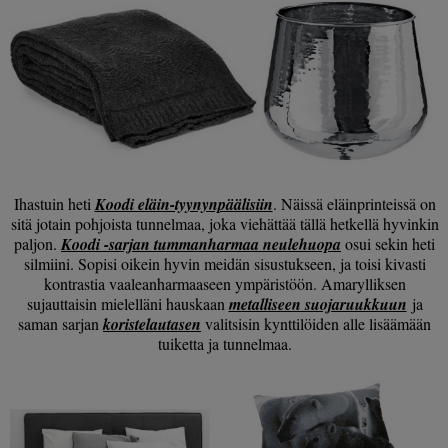
Ihastuin heti
Koodi eläin-tyynynpäälisiin
. Näissä eläinprinteissä on
sitä jotain pohjoista tunnelmaa, joka viehättää tällä hetkellä hyvinkin
paljon.
Koodi -sarjan tummanharmaa neulehuopa
osui sekin heti
silmiini. Sopisi oikein hyvin meidän sisustukseen, ja toisi kivasti
kontrastia vaaleanharmaaseen ympäristöön. Amarylliksen
sujauttaisin mielelläni hauskaan
metalliseen suojaruukkuun
ja
saman sarjan
koristelautasen
valitsisin kynttilöiden alle lisäämään
tuiketta ja tunnelmaa.