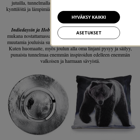
jutuilla, tunnelmalla on tässä hommassa iso osa! Valaistusta,
kynttilöitä ja lämpimiä yksityiskohtia pitää lisätä harkiten ja oikea
fiilis on taattu.
HYVÄKSY KAIKKI
Indiedaysin ja Hobby Hallin yhteistyön
merkeissä saan olla
ASETUKSET
mukana nostattamassa myös teidän joulufiilistänne. Kokosin alle
muutamia jouluisia suosikkejani
Hobby Hallin verkkokaupasta
.
Kuten huomaatte, myös joulun alla oma linjani pysyy ja säilyy,
punaista tunnelmaa enemmän inspiroidun edelleen enemmän
valkoisen ja harmaan sävyistä.