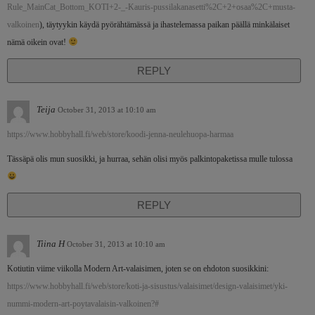
Rule_MainCat_Bottom_KOTI+2-_-Kauris-pussilakanasetti%2C+2+osaa%2C+musta-
valkoinen
), täytyykin käydä pyörähtämässä ja ihastelemassa paikan päällä minkälaiset
nämä oikein ovat!
REPLY
Teija
October 31, 2013 at 10:10 am
https://www.hobbyhall.fi/web/store/koodi-jenna-neulehuopa-harmaa
Tässäpä olis mun suosikki, ja hurraa, sehän olisi myös palkintopaketissa mulle tulossa
REPLY
Tiina H
October 31, 2013 at 10:10 am
Kotiutin viime viikolla Modern Art-valaisimen, joten se on ehdoton suosikkini:
https://www.hobbyhall.fi/web/store/koti-ja-sisustus/valaisimet/design-valaisimet/yki-
nummi-modern-art-poytavalaisin-valkoinen?#