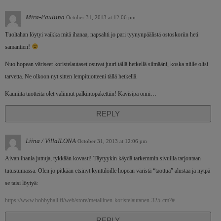
Mira-Pauliina
October 31, 2013 at 12:06 pm
Tuoltahan löytyi vaikka mitä ihanaa, napsahti jo pari tyynynpäälistä ostoskoriin heti
samantien!
Nuo hopean väriseet koristelautaset osuvat juuri tällä hetkellä silmääni, koska niille olisi
tarvetta. Ne olkoon nyt sitten lempituotteeni tällä hetkellä.
Kauniita tuotteita olet valinnut palkintopakettiin! Kävisipä onni…
REPLY
Liina / VillaILONA
October 31, 2013 at 12:06 pm
Aivan ihania juttuja, tykkään kovasti! Täytyykin käydä tarkemmin sivuilla tarjontaan
tutustumassa. Olen jo pitkään etsinyt kynttilöille hopean väristä “taottua” alustaa ja nytpä
se taisi löytyä:
https://www.hobbyhall.fi/web/store/metallinen-koristelautanen-325-cm?#
REPLY