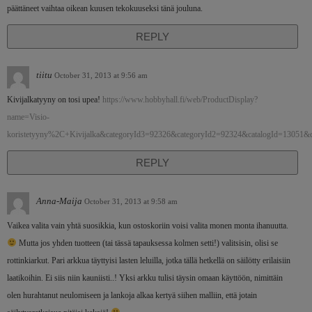
päättäneet vaihtaa oikean kuusen tekokuuseksi tänä jouluna.
REPLY
tiitu
October 31, 2013 at 9:56 am
Kivijalkatyyny on tosi upea!
https://www.hobbyhall.fi/web/ProductDisplay?
name=Visio-
koristetyyny%2C+Kivijalka&categoryId3=92326&categoryId2=92324&catalogId=13051
REPLY
Anna-Maija
October 31, 2013 at 9:58 am
Vaikea valita vain yhtä suosikkia, kun ostoskoriin voisi valita monen monta ihanuutta.
Mutta jos yhden tuotteen (tai tässä tapauksessa kolmen setti!) valitsisin, olisi se
rottinkiarkut. Pari arkkua täyttyisi lasten leluilla, jotka tällä hetkellä on säilötty erilaisiin
laatikoihin. Ei siis niin kauniisti..! Yksi arkku tulisi täysin omaan käyttöön, nimittäin
olen hurahtanut neulomiseen ja lankoja alkaa kertyä siihen malliin, että jotain