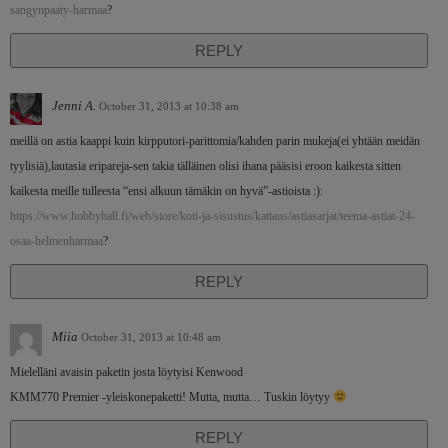
sangynpaaty-harmaa
?
REPLY
Jenni A.
October 31, 2013 at 10:38 am
meillä on astia kaappi kuin kirpputori-parittomia/kahden parin mukeja(ei yhtään meidän
tyylisiä),lautasia eripareja-sen takia tälläinen olisi ihana pääsisi eroon kaikesta sitten
kaikesta meille tulleesta “ensi alkuun tämäkin on hyvä”-astioista :):
https://www.hobbyhall.fi/web/store/koti-ja-sisustus/kattaus/astiasarjat/teema-astiat-24-
osaa-helmenharmaa
?
REPLY
Miia
October 31, 2013 at 10:48 am
Mielelläni avaisin paketin josta löytyisi Kenwood
KMM770 Premier -yleiskonepaketti! Mutta, mutta… Tuskin löytyy
REPLY