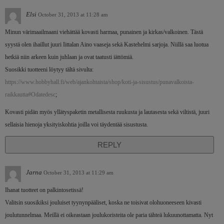
Elsi
October 31, 2013 at 11:28 am
Minun värimaailmaani viehättää kovasti harmaa, punainen ja kirkas/valkoinen. Tästä
syystä olen ihaillut juuri Iittalan Aino vaaseja sekä Kastehelmi sarjoja. Niillä saa luotua
hetkiä niin arkeen kuin juhlaan ja ovat taatusti iättömiä.
Suosikki tuotteeni löytyy tältä sivulta:
https://www.hobbyhall.fi/web/ajankohtaista/shop/koti-ja-sisustus/punavalkoista-
raikkautta#Odatedesc
;
Kovasti pidän myös yllätyspaketin metallisesta ruukusta ja lautasesta sekä viltistä, juuri
sellaisia hienoja yksityiskohtia joilla voi täydentää sisustusta.
REPLY
Jarna
October 31, 2013 at 11:29 am
Ihanat tuotteet on palkintosetissä!
Valitsin suosikiksi jouluiset tyynynpääliset, koska ne toisivat olohuoneeseen kivasti
joulutunnelmaa. Meillä ei oikeastaan joulukoristeita ole paria tähteä lukuunottamatta. Nyt