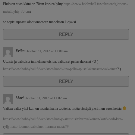
Ehdoton suosikkini on 70cm korkea lyhty
https://www.hobbyhall.fi/web/store/glorious-
metallilyhty-70-cm
?
se sopisi upeasti olohuoneeseen tunnelman luojaksi
REPLY
Erika
October 31, 2013 at 11:00 am
Utuista ja valkoista tunnelmaa toisivat valkoiset pellavalakanat <3 (
https://www.hobbyhall.fi/web/store/koodi-lina-pellavapussilakanasetti-valkoinen
? )
REPLY
Mari
October 31, 2013 at 11:02 am
Vaikea valita yhtä kun on monia ihania tuotteita, mutta tässäpä yksi mun suosikeista
https://www.hobbyhall.fi/web/store/koti-ja-sisustus/talvenvalkoinen-koti/koodi-kira-
ryijymatto-luonnonvalkoinen-harmaa-musta?#