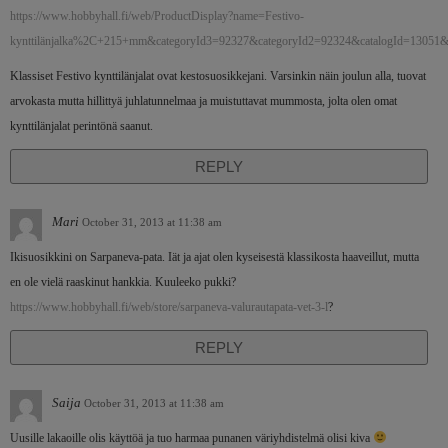
https://www.hobbyhall.fi/web/ProductDisplay?name=Festivo-
kynttilänjalka%2C+215+mm&categoryId3=92327&categoryId2=92324&catalogId=13051
Klassiset Festivo kynttilänjalat ovat kestosuosikkejani. Varsinkin näin joulun alla, tuovat
arvokasta mutta hillittyä juhlatunnelmaa ja muistuttavat mummosta, jolta olen omat
kynttilänjalat perintönä saanut.
REPLY
Mari
October 31, 2013 at 11:38 am
Ikisuosikkini on Sarpaneva-pata. Iät ja ajat olen kyseisestä klassikosta haaveillut, mutta
en ole vielä raaskinut hankkia. Kuuleeko pukki?
https://www.hobbyhall.fi/web/store/sarpaneva-valurautapata-vet-3-l
?
REPLY
Saija
October 31, 2013 at 11:38 am
Uusille lakaoille olis käyttöä ja tuo harmaa punanen väriyhdistelmä olisi kiva