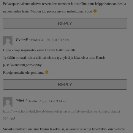
Pellavapussilakanat olisivat tervetulleet tännekin huusholliin juuri helppohoitoisuuden ja
mukavuuden takia! Mut on tuo porotyynykin mahottoman söpö
REPLY
VivianP.
October 31, 2013 at 9:42 am
Olipa kivoja inspiraatio kuvia Hobby Hallin sivuilla.
Tykkään kovasti noista eläin aiheisista tyynyistä ja lakanoista mm. Kauris-
pussilakanasetti,poro-tyyny.
Kivoja tuotteita olet poiminut
REPLY
Päivi J
October 31, 2013 at 9:44 am
https://www.hobbyhall.fi/web/store/koti-ja-sisustus/talvenvalkoinen-koti/joulukuusi-
210-cm
?
Suosikkituotteeni on tämä kaunis tekokuusi, sellaiselle olisi nyt tarvettakin kun olemme