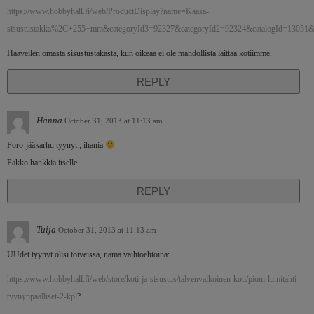
https://www.hobbyhall.fi/web/ProductDisplay?name=Kaasa-
sisustustakka%2C+255+mm&categoryId3=92327&categoryId2=92324&catalogId=13051&
Haaveilen omasta sisustustakasta, kun oikeaa ei ole mahdollista laittaa kotiimme.
REPLY
Hanna
October 31, 2013 at 11:13 am
Poro-jääkarhu tyynyt , ihania
Pakko hankkia itselle.
REPLY
Tuija
October 31, 2013 at 11:13 am
UUdet tyynyt olisi toiveissa, nämä vaihtoehtoina:
https://www.hobbyhall.fi/web/store/koti-ja-sisustus/talvenvalkoinen-koti/pioni-lumitahti-
tyynynpaalliset-2-kpl
?