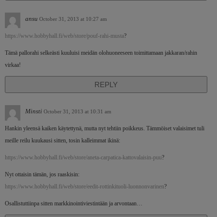
ansu
October 31, 2013 at 10:27 am
https://www.hobbyhall.fi/web/store/pouf-rahi-musta
?
Tämä pallorahi selkeästi kuuluisi meidän olohuoneeseen toimittamaan jakkaran/rahin
virkaa!
REPLY
Minsti
October 31, 2013 at 10:31 am
Hankin yleensä kaiken käytettynä, mutta nyt tehtiin poikkeus. Tämmöiset valaisimet tuli
meille reilu kuukausi sitten, tosin kalleimmat ikinä:
https://www.hobbyhall.fi/web/store/aneta-carpatica-kattovalaisin-puu
?
Nyt ottaisin tämän, jos raaskisin:
https://www.hobbyhall.fi/web/store/eedit-rottinkituoli-luonnonvarinen
?
Osallistuttiinpa sitten markkinointiviestintään ja arvontaan…