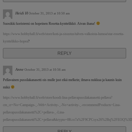
Heidi H
October 31, 2013 at 10:50 am
Suosikki koristeeni on hopeinen Rosetta-kynttelikkö. Aivan ihana!
https://www.hobbyhall.fi/web/store/koti-ja-sisustus/talven-valkoista-lumoa/star-rosetta-
kynttelikko-hopea
?
REPLY
Anne
October 31, 2013 at 10:56 am
Pellavainen pussilakanasetti ois mulle just eikä melkein; ilmava nukkua ja kaunis kuin
mikä
https://www.hobbyhall.fi/web/store/koodi-lina-pellavapussilakanasetti-pellava?
cm_cr=No+Campaign-_-Web+Activity-_-No+activity-_-recommendProducts+Lina-
pellavapussilakanasetti%2C+pellava-_-Lina-
pellavapussilakanasetti%2C+pellava&krypto=8Kco7a%2F9CPCsyx26%2Bq%2FEOQ%
REPLY