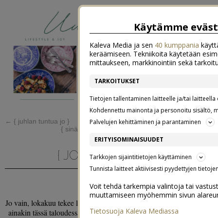
Käytämme eväst
Kaleva Media ja sen
40 kumppania
käyttä
keräämiseen. Tekniikoita käytetään esime
mittaukseen, markkinointiin sekä tarkoi
TARKOITUKSET
Tietojen tallentaminen laitteelle ja/tai laitteella
Kohdennettu mainonta ja personoitu sisältö, m
←
{ juhlan tuntua jo }
Palvelujen kehittäminen ja parantaminen
{ sinä aamuna en halunnut jäädä nukkumaan }
→
ERITYISOMINAISUUDET
{ JOULUA KOTIIN }
Tarkkojen sijaintitietojen käyttäminen
Tunnista laitteet aktiivisesti pyydettyjen tietoj
31.10.2013
Voit tehdä tarkempia valintoja tai vastus
muuttamiseen myöhemmin sivun alareunas
Jo vain, lokakuu tekee loppuaan ja joulun odotus pyörähtää käyntiin
Tietosuoja Kaleva Mediassa
ainakin tässä taloudessa ihan kunnolla! Fiilistely aloitetaan pienillä