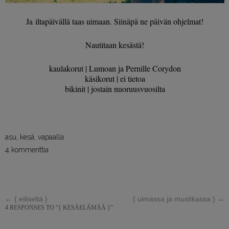
Ja iltapäivällä taas uimaan. Siinäpä ne päivän ohjelmat!
Nautitaan kesästä!
kaulakorut | Lumoan ja Pernille Corydon
käsikorut | ei tietoa
bikinit | jostain nuoruusvuosilta
asu
,
kesä
,
vapaalla
4 kommenttia
←
{ eiliseltä }
{ uimassa ja mustikassa }
→
4 RESPONSES TO “{ KESÄELÄMÄÄ }”