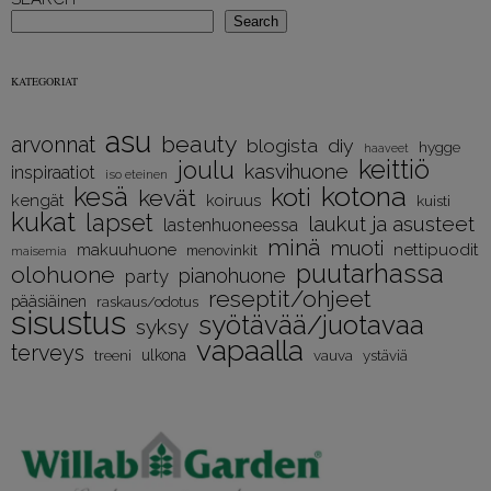
Search
KATEGORIAT
asu
beauty
arvonnat
diy
blogista
hygge
haaveet
keittiö
joulu
kasvihuone
inspiraatiot
iso eteinen
kotona
kesä
koti
kevät
kengät
koiruus
kuisti
kukat
lapset
laukut ja asusteet
lastenhuoneessa
minä
muoti
nettipuodit
makuuhuone
menovinkit
maisemia
puutarhassa
olohuone
pianohuone
party
reseptit/ohjeet
pääsiäinen
raskaus/odotus
sisustus
syötävää/juotavaa
syksy
vapaalla
terveys
treeni
ulkona
vauva
ystäviä