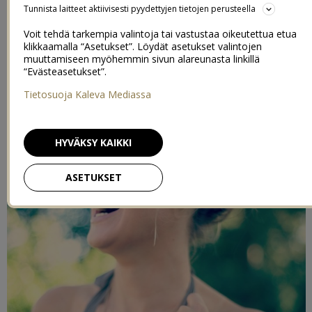
ulkona, syödään epäterveellisesti ja ollaan vaan. Kylmää vettä
Tunnista laitteet aktiivisesti pyydettyjen tietojen perusteella
puutarhaletkusta leikkeihin. Suolatikkuja, herneitä ja jäätelöä
Voit tehdä tarkempia valintoja tai vastustaa oikeutettua etua
ravinnoksi. Voihan laiskuus!
klikkaamalla “Asetukset”. Löydät asetukset valintojen
muuttamiseen myöhemmin sivun alareunasta linkillä
“Evästeasetukset”.
Tietosuoja Kaleva Mediassa
HYVÄKSY KAIKKI
ASETUKSET