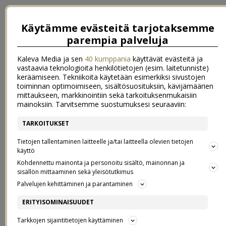
Käytämme evästeitä tarjotaksemme
parempia palveluja
Kaleva Media ja sen
40 kumppania
käyttävät evästeitä ja
vastaavia teknologioita henkilötietojen (esim. laitetunniste)
keräämiseen. Tekniikoita käytetään esimerkiksi sivustojen
toiminnan optimoimiseen, sisältösuosituksiin, kävijämäärien
mittaukseen, markkinointiin sekä tarkoituksenmukaisiin
mainoksiin. Tarvitsemme suostumuksesi seuraaviin:
TARKOITUKSET
←
{ eiliseltä }
{ uimassa ja mustikassa }
→
Tietojen tallentaminen laitteelle ja/tai laitteella olevien tietojen
{ KESÄELÄMÄÄ }
käyttö
Kohdennettu mainonta ja personoitu sisältö, mainonnan ja
sisällön mittaaminen sekä yleisötutkimus
22.7.2014
Palvelujen kehittäminen ja parantaminen
Polttavan kuumaa, ja lamaannuttavan hikistä. Tätä on kunnon
ERITYISOMINAISUUDET
kesäkelit!
Tarkkojen sijaintitietojen käyttäminen
Joskin mitään ihmeellistä ei sitten jaksakaan tehdä. Hengaillaan