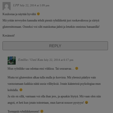
LPP
July 22, 2014 at 1:09 pm
Kuulostaa ja näyttää hyvältä
Mä yritän terveyden kannalta tehdä pientä ryhtiliikettä just ruokavaliossa ja siirtyä
gluteenittomaan. Onneksi voi silti maiskuttaa jädeä ja letutkin onnistuu banaanilla!
Kesämoit!
REPLY
Emilia / Uusi Kuu
July 22, 2014 at 6:17 pm
Mun ryhtiliike saa odottaa ensi viikkoa. Tai seuraavaa…
Mutta toi gluteeniton alkaa tulla mulla jo korvista. Mä yleensä päädyn vain
vastustamaan kaikkia näitä uusia villityksiä. Jotain käänteistä psykologiaa mun
kohdalla.
Ja siis en sillä, varmaan voi olla ihan jees, ja apuakin löytyä. Mä vaan olen niin
angsti, et heti kun jotain toitotetaan, mun karvat nousee pystyyn!
Tsemppiä ryhtiliikkeeseen!