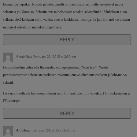
tomaatit ja paprikat. Rucola ja babypinaatti on mieluisimmat, mutta tarvitsevat muita
salaatteja joukkoonsa. Salaatin teossa helpottaisi ainakin salaattilinko! Mullakaan ei oo
sellasta vielä koskaan ollut, vaikka vuosia hankintaa miettinyt. Ja juurikin noi kasvimaan
multaiset salaatit on mullakin ongelmana.
REPLY
AnuElina
February 23, 2015 at 2:39 pm
Lempisalaattini taitaa olla thaimaalainen papaijasalaatti “som tam”. Näistä
perinteisemmistä salaateista parhaiten maistuu kana-vuohenjuustosalaatti ja lohi-muna-
salaatti.
Fiskarsin tuotteista keittiööni ottaisin mm. FF-raastimen, FF-siivilän, FF-roiskesuojan ja
FF-kuorijan.
REPLY
Aidafoun
February 23, 2015 at 2:45 pm