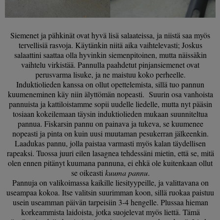
Siemenet ja pähkinät ovat hyvä lisä salaateissa, ja niistä saa myös
tervellisiä rasvoja. Käytänkin niitä aika vaihtelevasti; Joskus
salaattini saattaa olla hyvinkin siemenpitoinen, mutta näissäkin
vaihtelu virkistää. Pannulla paahdetut pinjansiemenet ovat
perusvarma lisuke, ja ne maistuu koko perheelle.
Induktiolieden kanssa on ollut opettelemista, sillä tuo pannun
kuumeneminen käy niin älyttömän nopeasti. Suurin osa vanhoista
pannuista ja kattiloistamme sopii uudelle liedelle, mutta nyt pääsin
tosiaan kokeilemaan täysin induktiolieden mukaan suunniteltua
pannua. Fiskarsin pannu on painava ja tukeva, se kuumenee
nopeasti ja pinta on kuin uusi muutaman pesukerran jälkeenkin.
Laadukas pannu, jolla paistaa varmasti myös kalan täydellisen
rapeaksi. Tuossa juuri eilen lasagnea tehdessäni mietin, että se, mitä
olen ennen pitänyt kuumana pannuna, ei ehkä ole kuitenkaan ollut
se oikeasti
kuuma pannu
.
Pannuja on valikoimassa kaikille liesityypeille, ja valittavana on
useampaa kokoa. Itse valitsin suurimman koon, sillä ruokaa paistuu
usein useamman päivän tarpeisiin 3-4 hengelle. Plussaa hieman
korkeammista laidoista, jotka suojelevat myös liettä. Tämä