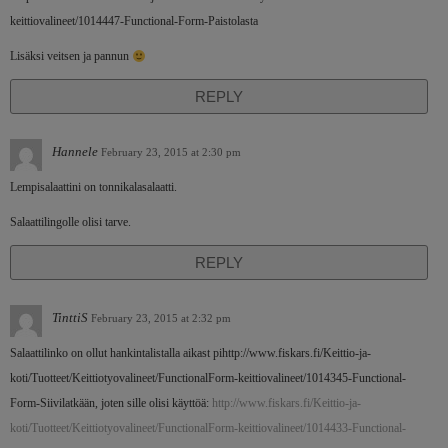
keittiovalineet/1014447-Functional-Form-Paistolasta
Lisäksi veitsen ja pannun
REPLY
Hannele
February 23, 2015 at 2:30 pm
Lempisalaattini on tonnikalasalaatti.
Salaattilingolle olisi tarve.
REPLY
TinttiS
February 23, 2015 at 2:32 pm
Salaattilinko on ollut hankintalistalla aikast pihttp://www.fiskars.fi/Keittio-ja-
koti/Tuotteet/Keittiotyovalineet/FunctionalForm-keittiovalineet/1014345-Functional-
Form-Siivilatkään, joten sille olisi käyttöä:
http://www.fiskars.fi/Keittio-ja-
koti/Tuotteet/Keittiotyovalineet/FunctionalForm-keittiovalineet/1014433-Functional-