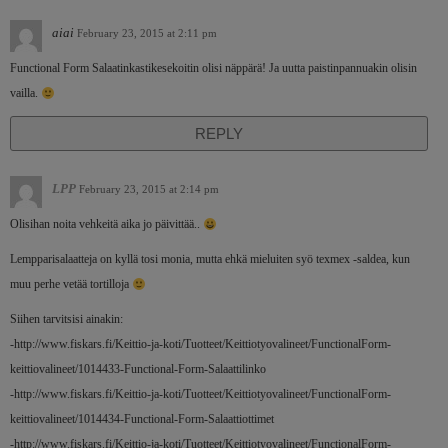
aiai
February 23, 2015 at 2:11 pm
Functional Form Salaatinkastikesekoitin olisi näppärä! Ja uutta paistinpannuakin olisin
vailla.
REPLY
LPP
February 23, 2015 at 2:14 pm
Olisihan noita vehkeitä aika jo päivittää..
Lempparisalaatteja on kyllä tosi monia, mutta ehkä mieluiten syö texmex -saldea, kun
muu perhe vetää tortilloja
Siihen tarvitsisi ainakin:
-http://www.fiskars.fi/Keittio-ja-koti/Tuotteet/Keittiotyovalineet/FunctionalForm-
keittiovalineet/1014433-Functional-Form-Salaattilinko
-http://www.fiskars.fi/Keittio-ja-koti/Tuotteet/Keittiotyovalineet/FunctionalForm-
keittiovalineet/1014434-Functional-Form-Salaattiottimet
-http://www.fiskars.fi/Keittio-ja-koti/Tuotteet/Keittiotyovalineet/FunctionalForm-