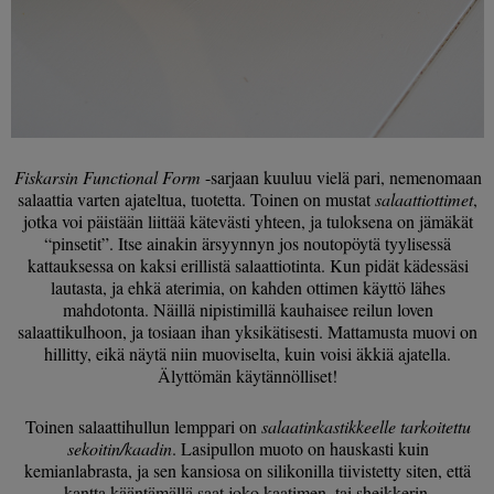
Fiskarsin Functional Form
-sarjaan kuuluu vielä pari, nemenomaan
salaattia varten ajateltua, tuotetta. Toinen on mustat
salaattiottimet
,
jotka voi päistään liittää kätevästi yhteen, ja tuloksena on jämäkät
“pinsetit”. Itse ainakin ärsyynnyn jos noutopöytä tyylisessä
kattauksessa on kaksi erillistä salaattiotinta. Kun pidät kädessäsi
lautasta, ja ehkä aterimia, on kahden ottimen käyttö lähes
mahdotonta. Näillä nipistimillä kauhaisee reilun loven
salaattikulhoon, ja tosiaan ihan yksikätisesti. Mattamusta muovi on
hillitty, eikä näytä niin muoviselta, kuin voisi äkkiä ajatella.
Älyttömän käytännölliset!
Toinen salaattihullun lemppari on
salaatinkastikkeelle tarkoitettu
sekoitin/kaadin
. Lasipullon muoto on hauskasti kuin
kemianlabrasta, ja sen kansiosa on silikonilla tiivistetty siten, että
kantta kääntämällä saat joko kaatimen, tai sheikkerin.