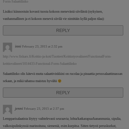
Form-Salaattilinko
Lisäksi kiinnostuin kovasti tuosta kokoon menevästä siivilästä (nykyinen,
vanhanmallinen ja ei kokoon menevä siivilä vie nimittäin kyllä paljon tilaa):
REPLY
inni
February 23, 2015 at 2:32 pm
http://www.fiskars.fi/Keittio-ja-koti/Tuotteet/Keittiotyovalineet/FunctionalForm-
keittiovalineet/1014433-Functional-Form-Salaattilinko
Salaattilinko olis kätevä mutta salaattivinkkini on rucolaa ja pinaattia perussalaattimassan
sekaan, ja mikä tahansa maistuu hyvältä
REPLY
jenni
February 23, 2015 at 2:37 pm
Lempparisalaatista löytyy vaihtelevasti seuraavia; lohta/katkarapua/kananmunia, sipulia,
valkosipulinkynsiä marinoituna, siemeniä, esim.kurpitsa. Sitten tietysti peruskurkut,