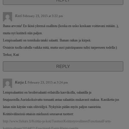
Kati
February 23, 2015 at 3:22 pm
Ihana arvcnta! En ikinä yleensä osallistu (koska en usko koskaan voittavani mitään..),
mutta nyt kutitteli niin paljon.
Lempisaalaatti on tonnikala tataki salaatti. Ihanan raikas ja kirpeä.
Ostaisin tuolla rahalla vaikka mitä, mutta uusi paistinpannu tulisi tarpeeseen todella:)
Terkut, Kati
REPLY
Katja L
February 23, 2015 at 3:24 pm
Lempisalaattini on broilersalaatti erilaisilla kasviksilla, salaatilla ja
fetajuustolla.Aurinkokuivattu tomaatti antaa salaattiin mukavasti makua. Kastiketta jos
laitan niin käytän vain oliiviöljyä. Nykyisin pidän myös paljon raasteista.
Keittiövälineistä ottaisin mieluusti seuraavat tuotteet:
http://www.fiskars.fi/Keittio-ja-koti/Tuotteet/Keittiotyovalineet/FunctionalForm-
keittiovalineet/1014412-Functional-Form-Hieno-raastin