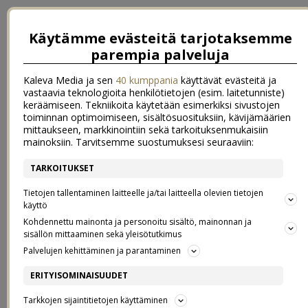
Käytämme evästeitä tarjotaksemme
parempia palveluja
Kaleva Media ja sen
40 kumppania
käyttävät evästeitä ja
vastaavia teknologioita henkilötietojen (esim. laitetunniste)
keräämiseen. Tekniikoita käytetään esimerkiksi sivustojen
toiminnan optimoimiseen, sisältösuosituksiin, kävijämäärien
mittaukseen, markkinointiin sekä tarkoituksenmukaisiin
mainoksiin. Tarvitsemme suostumuksesi seuraaviin:
TARKOITUKSET
←
{ sunnuntaifiilis }
{ moments with my friend }
→
Tietojen tallentaminen laitteelle ja/tai laitteella olevien tietojen
{ FISKARS ARVONTA }
käyttö
Kohdennettu mainonta ja personoitu sisältö, mainonnan ja
sisällön mittaaminen sekä yleisötutkimus
23.2.2015
Palvelujen kehittäminen ja parantaminen
Puolikiloa päivässä
,
eat your greens
jne. Kaikille taitaa olla selvää,
ERITYISOMINAISUUDET
että vihannesten ja kasvisten syönti edistää terveyttä ja auttaa
Tarkkojen sijaintitietojen käyttäminen
esimerkiksi painonhallinnassa. Salaatti kuuluu joka aterian kylkeen,