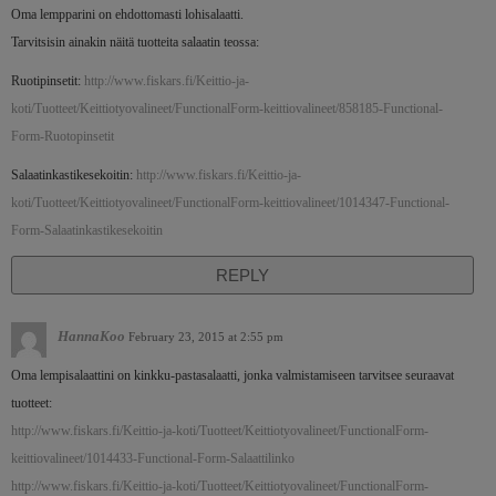
Oma lempparini on ehdottomasti lohisalaatti.
Tarvitsisin ainakin näitä tuotteita salaatin teossa:
Ruotipinsetit:
http://www.fiskars.fi/Keittio-ja-
koti/Tuotteet/Keittiotyovalineet/FunctionalForm-keittiovalineet/858185-Functional-
Form-Ruotopinsetit
Salaatinkastikesekoitin:
http://www.fiskars.fi/Keittio-ja-
koti/Tuotteet/Keittiotyovalineet/FunctionalForm-keittiovalineet/1014347-Functional-
Form-Salaatinkastikesekoitin
REPLY
HannaKoo
February 23, 2015 at 2:55 pm
Oma lempisalaattini on kinkku-pastasalaatti, jonka valmistamiseen tarvitsee seuraavat
tuotteet:
http://www.fiskars.fi/Keittio-ja-koti/Tuotteet/Keittiotyovalineet/FunctionalForm-
keittiovalineet/1014433-Functional-Form-Salaattilinko
http://www.fiskars.fi/Keittio-ja-koti/Tuotteet/Keittiotyovalineet/FunctionalForm-