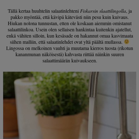
Tällä kertaa huuhtelin salaatinlehteni
Fiskarsin slaattilingolla
, ja
pakko myöntää, että kävipä kätevästi niin pesu kuin kuivaus.
Hiukan nolona tunnustan, etten ole koskaan aiemmin omistanut
salaattilinkoa. Usein olen sellaisen hankintaa kuitenkin ajatellut,
enkä vähiten silloin, kun kesäsade on hakannut omaa kasvimaata
siihen malliin, että salaatinlehdet ovat yltä päältä mullassa.
Lingossa on melkoinen vauhti ja muutama kierros tuosta (rikotun
kananmunan näköisestä) kahvasta riittää näinkin suuren
salaattimäärän kuivaukseen.