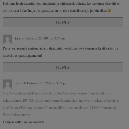
Hei, oma lemipisalaattini on fetasalaatti ja lohisalaatti. Salaattiliko vaikuttaa kätevältä en
ole koskaan kokeillut ja uusi paistipannu on ollut ostoslistalla jo jonkin aikaa
REPLY
Leena
February 23, 2015 at 3:54 pm
Perus kanasalaatti maistuu aina. Salaattilinko voisi olla hyvä olemassa keittiössäni. Ja
miksei uusi paistinpannukin!
REPLY
Teija H
February 23, 2015 at 3:59 pm
http://www.fiskars.fi/Keittio-ja-koti/Tuotteet/Keittiotyovalineet/FunctionalForm-
keittiovalineet/1014433-Functional-Form-Salaattilinko.http://www.fiskars.fi/Keittio-ja-
koti/Tuotteet/Keittiotyovalineet/FunctionalForm-keittiovalineet/1014434-Functional-
Form-Salaattiottimet
.
Lempisalaattini on kanasalaatti.