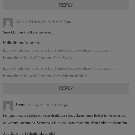
REPLY
Tiina J
February 23, 2015 at 4:07 pm
Suosikkini on kreikkalainen salaatti.
Näille olisi meillä käyttöä:
http://www.fiskars.fi/Keittio-ja-koti/Tuotteet/Keittiotyovalineet/FunctionalForm-
keittiovalineet/1014345-Functional-Form-Siivila
http://www.fiskars.fi/Keittio-ja-koti/Tuotteet/Keittiotyovalineet/FunctionalForm-
keittiovalineet/1014416-Functional-Form-Vihannesleikkuri
REPLY
Laura
February 23, 2015 at 4:17 pm
Lemppari kautta aikojen on kanasalaatti,jossa laadukkaan kanan lisäksi tärkeä ainesosa
on keitetty kananmuna. Siemeniä ja kurkkua lisään myös mielelläni kaikkiin salaatteihin.
Apuväline nro 1 salaatin tekoon olisi