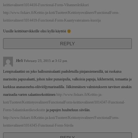
keittiovalineet/1014416-Functional-Form-Vihannesleikkuri
http://www.fiskars.fi/Keittio-ja-koti/Tuotteet/Keittiotyovalineet/FunctionalForm-
keittiovalineet/1014419-Functional-Form-Kaantyvaterainen-kuorija
Uusille keittiötarvikkeille olisi kyllä käyttöä
REPLY
Heli
February 23, 2015 at 3:12 pm
Lempisalaattini on joko halloumisalaatti paahdetuilla pinjansiemenillä, tai ruokaisa
marinoitu papusalaatti, johon tulee punasipulia, valkoisia papuja, kikherneitä, tomaattia ja
kurkkua ananasmehu-oliiviöljymarinadilla. Jälkimmäisen valmistukseen tarvitsee ainakin
marinadia varten salaatinsekoittimen
http://www.fiskars.fi/Keittio-ja-
koti/Tuotteet/Keittiotyovalineet/FunctionalForm-keittiovalineet/1014347-Functional-
Form-Salaatinkastikesekoitin
ja papujen huuhteluun siivilän.
http://www.fiskars.fi/Keittio-ja-koti/Tuotteet/Keittiotyovalineet/FunctionalForm-
keittiovalineet/1014345-Functional-Form-Siivila
REPLY