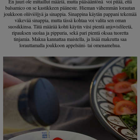
En juuri ole mittaillut määriä, mutta pääsääntönä voi pitää, että
balsamico on se kastikkeen pääneste. Hieman vähemmän lorautan
joukkoon oliiviöljyä ja sinappia. Sinappina käytän pappani tekemää
väkevää sinappia, mutta tässä kohtaa voi valita sen oman
suosikkinsa. Tätä määrää kohti käytin viisi pientä anjovisfileetä,
ripauksen suolaa ja pippuria, sekä pari pientä oksaa tuoretta
tinjamia. Makua kannattaa maistella, ja lisää makeutta saa
lorauttamalla joukkoon appelsiini- tai omenamehua.