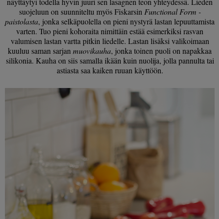
näyttäytyi todella hyvin juuri sen lasagnen teon yhteydessä. Lieden
suojeluun on suunniteltu myös Fiskarsin
Functional Form -
paistolasta
, jonka selkäpuolella on pieni nystyrä lastan lepuuttamista
varten. Tuo pieni kohoraita nimittäin estää esimerkiksi rasvan
valumisen lastan vartta pitkin liedelle. Lastan lisäksi valikoimaan
kuuluu saman sarjan
muovikauha
, jonka toinen puoli on napakkaa
silikonia. Kauha on siis samalla ikään kuin nuolija, jolla pannulta tai
astiasta saa kaiken ruuan käyttöön.