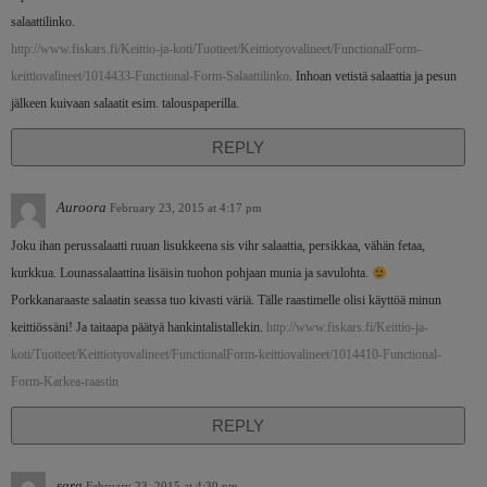
salaattilinko.
http://www.fiskars.fi/Keittio-ja-koti/Tuotteet/Keittiotyovalineet/FunctionalForm-
keittiovalineet/1014433-Functional-Form-Salaattilinko
. Inhoan vetistä salaattia ja pesun
jälkeen kuivaan salaatit esim. talouspaperilla.
REPLY
Auroora
February 23, 2015 at 4:17 pm
Joku ihan perussalaatti ruuan lisukkeena sis vihr salaattia, persikkaa, vähän fetaa,
kurkkua. Lounassalaattina lisäisin tuohon pohjaan munia ja savulohta.
Porkkanaraaste salaatin seassa tuo kivasti väriä. Tälle raastimelle olisi käyttöä minun
keittiössäni! Ja taitaapa päätyä hankintalistallekin.
http://www.fiskars.fi/Keittio-ja-
koti/Tuotteet/Keittiotyovalineet/FunctionalForm-keittiovalineet/1014410-Functional-
Form-Karkea-raastin
REPLY
sara
February 23, 2015 at 4:30 pm