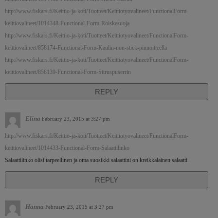
http://www.fiskars.fi/Keittio-ja-koti/Tuotteet/Keittiotyovalineet/FunctionalForm-
keittiovalineet/1014348-Functional-Form-Roiskesuoja
http://www.fiskars.fi/Keittio-ja-koti/Tuotteet/Keittiotyovalineet/FunctionalForm-
keittiovalineet/858174-Functional-Form-Kaulin-non-stick-pinnoitteella
http://www.fiskars.fi/Keittio-ja-koti/Tuotteet/Keittiotyovalineet/FunctionalForm-
keittiovalineet/858139-Functional-Form-Sitruspuserrin
REPLY
Elina
February 23, 2015 at 3:27 pm
http://www.fiskars.fi/Keittio-ja-koti/Tuotteet/Keittiotyovalineet/FunctionalForm-
keittiovalineet/1014433-Functional-Form-Salaattilinko
Salaattilinko olisi tarpeellinen ja oma suosikki salaattini on kreikkalainen salaatti.
REPLY
Hanna
February 23, 2015 at 3:27 pm