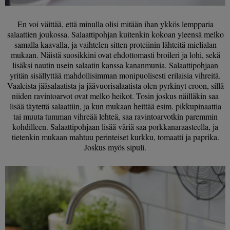
En voi väittää, että minulla olisi mitään ihan ykkös lempparia
salaattien joukossa. Salaattipohjan kuitenkin kokoan yleensä melko
samalla kaavalla, ja vaihtelen sitten proteiinin lähteitä mielialan
mukaan. Näistä suosikkini ovat ehdottomasti broileri ja lohi, sekä
lisäksi nautin usein salaatin kanssa kananmunia. Salaattipohjaan
yritän sisällyttää mahdollisimman monipuolisesti erilaisia vihreitä.
Vaaleista jääsalaatista ja jäävuorisalaatista olen pyrkinyt eroon, sillä
niiden ravintoarvot ovat melko heikot. Tosin joskus näilläkin saa
lisää täytettä salaattiin, ja kun mukaan heittää esim. pikkupinaattia
tai muuta tumman vihreää lehteä, saa ravintoarvotkin paremmin
kohdilleen. Salaattipohjaan lisää väriä saa porkkanaraasteella, ja
tietenkin mukaan mahtuu perinteiset kurkku, tomaatti ja paprika.
Joskus myös sipuli.