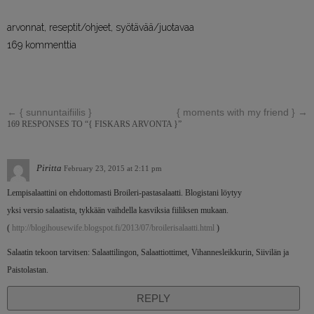
arvonnat
,
reseptit/ohjeet
,
syötävää/juotavaa
169 kommenttia
←
{ sunnuntaifiilis }
{ moments with my friend }
→
169 RESPONSES TO “{ FISKARS ARVONTA }”
Piritta
February 23, 2015 at 2:11 pm
Lempisalaattini on ehdottomasti Broileri-pastasalaatti. Blogistani löytyy
yksi versio salaatista, tykkään vaihdella kasviksia fiiliksen mukaan.
(
http://blogihousewife.blogspot.fi/2013/07/broilerisalaatti.html
)
Salaatin tekoon tarvitsen: Salaattilingon, Salaattiottimet, Vihannesleikkurin, Siivilän ja
Paistolastan.
REPLY