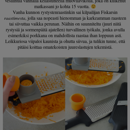
vesilintua vanhalla kellastuneella muoviläviköllä, joka on kulkenut
matkassani jo kohta 15 vuotta.
Vanha kunnon rystystenraastinkin sai kilpailijan Fiskarsin
raastimesta
, jolla saa nopeasti hienomman ja karkeamman raasteen
tai siivuttaa vaikka perunan. Näihin on suunniteltu (juuri niitä
rystysiä ja sormenpäitä ajatellen) turvallinen työkalu, jonka avulla
esimerkiksi porkkana on mahdollista raastaa ihan loppuun asti.
Leikkuriosa viipaloi kaunista ja ohutta siivua, ja tulikin tunne, että
pitäisi koittaa omatekoisten juureslastujen tekemistä.