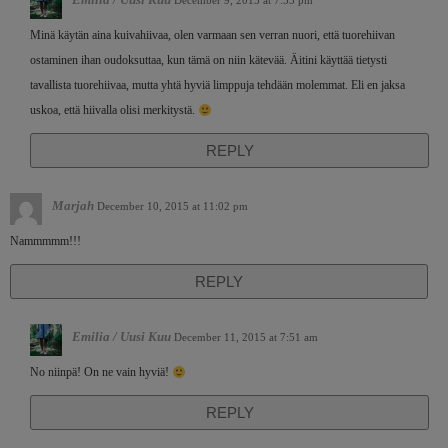
December 9, 2015 at 7:53 pm
Minä käytän aina kuivahiivaa, olen varmaan sen verran nuori, että tuorehiivan
ostaminen ihan oudoksuttaa, kun tämä on niin kätevää. Äitini käyttää tietysti
tavallista tuorehiivaa, mutta yhtä hyviä limppuja tehdään molemmat. Eli en jaksa
uskoa, että hiivalla olisi merkitystä.
REPLY
Marjah
December 10, 2015 at 11:02 pm
Nammmmm!!!
REPLY
Emilia / Uusi Kuu
December 11, 2015 at 7:51 am
No niinpä! On ne vain hyviä!
REPLY