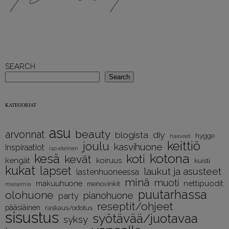
SEARCH
Search
KATEGORIAT
asu
beauty
arvonnat
diy
blogista
hygge
haaveet
keittiö
joulu
kasvihuone
inspiraatiot
iso eteinen
kotona
kesä
koti
kevät
kengät
koiruus
kuisti
kukat
lapset
laukut ja asusteet
lastenhuoneessa
minä
muoti
nettipuodit
makuuhuone
menovinkit
maisemia
puutarhassa
olohuone
pianohuone
party
reseptit/ohjeet
pääsiäinen
raskaus/odotus
sisustus
syötävää/juotavaa
syksy