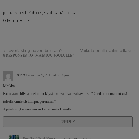
joulu
,
reseptit/ohjeet
,
syötävää/juotavaa
6 kommenttia
←
everlasting november rain?
Vaikuta omilla valinnoillasi
→
6 RESPONSES TO “MAISTUU JOULULLE”
Tiina
December 9, 2015 at 6:52 pm
Moikka
Kumoaako hiivaa useimmin käytät, kuivahiivaa vai tavallista? Oletko huomannut että
toisella onnistuisi limput paremmin?
Ajattelin nyt ensimmäisen kerran näitä kokeilla
REPLY
Emilia / Uusi Kuu