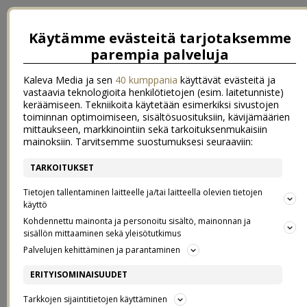
Käytämme evästeitä tarjotaksemme
parempia palveluja
Kaleva Media ja sen
40 kumppania
käyttävät evästeitä ja
vastaavia teknologioita henkilötietojen (esim. laitetunniste)
keräämiseen. Tekniikoita käytetään esimerkiksi sivustojen
toiminnan optimoimiseen, sisältösuosituksiin, kävijämäärien
mittaukseen, markkinointiin sekä tarkoituksenmukaisiin
mainoksiin. Tarvitsemme suostumuksesi seuraaviin:
TARKOITUKSET
←
everlasting november rain?
Vaikuta omilla valinnoillasi
→
Tietojen tallentaminen laitteelle ja/tai laitteella olevien tietojen
MAISTUU JOULULLE
käyttö
Kohdennettu mainonta ja personoitu sisältö, mainonnan ja
sisällön mittaaminen sekä yleisötutkimus
09.12.2015
Palvelujen kehittäminen ja parantaminen
Ja tuoksuukin myös.
ERITYISOMINAISUUDET
Tarkkojen sijaintitietojen käyttäminen
Ohjeen löydät
täältä
, suosittelen kokeilemaan!