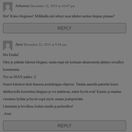
Johanna
December 12, 2015 at 10:47 pm
Hei! Kiitos blogistasi! Millälailla olet tehnyt tuon tähden tuohon limpun pintaan?
REPLY
Anni
December 22, 2015 at 9:38 pm
Hei Emilia!
Olen jo pitkään lukenut blogiasi, mutta enpä ole koskaan aikaisemmin jättänyt sivuillesi
kommenttia.
Nyt on IHAN pakko :)!
Suuret kiitokset tästä ihanasta joululimppu-ohjeesta. Tänään aamulla paistelin kuusi
tähtikuviolla koristettua limppua ja voi mahtavaa, miten hyviä ovat! Kaunis ja maukas
vieminen kylään ja hyvin sopii myös omaan joulupöytään.
Lämmintä ja levollista Joulua sinulle ja perheellesi!
-Anni
REPLY