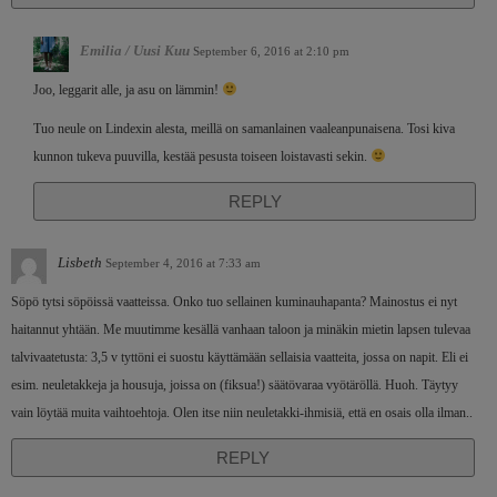
Emilia / Uusi Kuu
September 6, 2016 at 2:10 pm
Joo, leggarit alle, ja asu on lämmin!
Tuo neule on Lindexin alesta, meillä on samanlainen vaaleanpunaisena. Tosi kiva
kunnon tukeva puuvilla, kestää pesusta toiseen loistavasti sekin.
REPLY
Lisbeth
September 4, 2016 at 7:33 am
Söpö tytsi söpöissä vaatteissa. Onko tuo sellainen kuminauhapanta? Mainostus ei nyt
haitannut yhtään. Me muutimme kesällä vanhaan taloon ja minäkin mietin lapsen tulevaa
talvivaatetusta: 3,5 v tyttöni ei suostu käyttämään sellaisia vaatteita, jossa on napit. Eli ei
esim. neuletakkeja ja housuja, joissa on (fiksua!) säätövaraa vyötäröllä. Huoh. Täytyy
vain löytää muita vaihtoehtoja. Olen itse niin neuletakki-ihmisiä, että en osais olla ilman..
REPLY