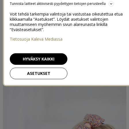
Tunnista laitteet aktiivisesti pyydettyjen tietojen perusteella
ettei ollut kunnon kameraa käsillä, kun katselin silmästä silmään
kettua, joka maleksi usvaisella sänkipellolla. Upea näky!
Voit tehdä tarkempia valintoja tai vastustaa oikeutettua etua
klikkaamalla “Asetukset”. Löydät asetukset valintojen
Mutta hei, luontokuvien puutteessa tyydytään nyt “muotikuviin”.
muuttamiseen myöhemmin sivun alareunasta linkillä
“Evästeasetukset”.
Tällä kertaa tosin minimitoitukseen, sillä oli ihan pakko kuvailla
teille vähän syysmuotikuvia Klaaran garderobista!
Tietosuoja Kaleva Mediassa
HYVÄKSY KAIKKI
ASETUKSET