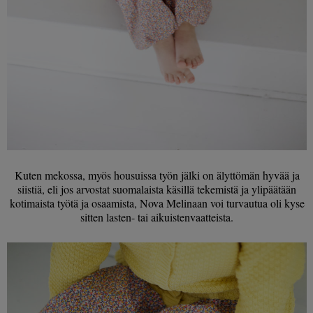
Kuten mekossa, myös housuissa työn jälki on älyttömän hyvää ja
siistiä, eli jos arvostat suomalaista käsillä tekemistä ja ylipäätään
kotimaista työtä ja osaamista, Nova Melinaan voi turvautua oli kyse
sitten lasten- tai aikuistenvaatteista.