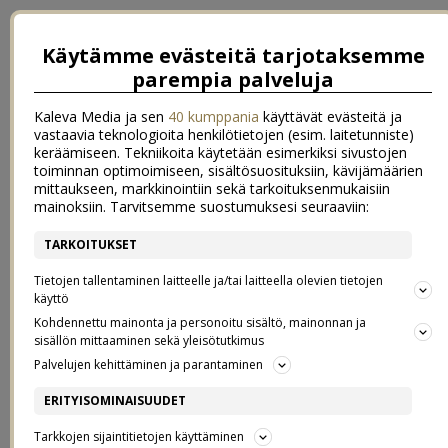
Käytämme evästeitä tarjotaksemme
parempia palveluja
Kaleva Media ja sen
40 kumppania
käyttävät evästeitä ja
vastaavia teknologioita henkilötietojen (esim. laitetunniste)
keräämiseen. Tekniikoita käytetään esimerkiksi sivustojen
toiminnan optimoimiseen, sisältösuosituksiin, kävijämäärien
mittaukseen, markkinointiin sekä tarkoituksenmukaisiin
mainoksiin. Tarvitsemme suostumuksesi seuraaviin:
TARKOITUKSET
←
Omenamuffinit
Sävyjen pehmeys
→
Tietojen tallentaminen laitteelle ja/tai laitteella olevien tietojen
SYYSGARDEROBI
käyttö
Kohdennettu mainonta ja personoitu sisältö, mainonnan ja
sisällön mittaaminen sekä yleisötutkimus
03.9.2016
Palvelujen kehittäminen ja parantaminen
Huomenta ihanat!
ERITYISOMINAISUUDET
Tarkkojen sijaintitietojen käyttäminen
Aikaisessa aamussa on nyt ihanan syksyinen fiilis. Harmittaa oikein,