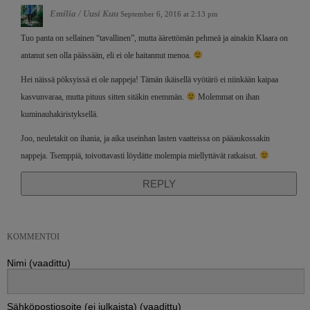
Emilia / Uusi Kuu
September 6, 2016 at 2:13 pm
Tuo panta on sellainen “tavallinen”, mutta äärettömän pehmeä ja ainakin Klaara on
antanut sen olla päässään, eli ei ole haitannut menoa.
Hei näissä pöksyissä ei ole nappeja! Tämän ikäisellä vyötärö ei niinkään kaipaa
kasvunvaraa, mutta pituus sitten sitäkin enemmän.
Molemmat on ihan
kuminauhakiristyksellä.
Joo, neuletakit on ihania, ja aika useinhan lasten vaatteissa on pääaukossakin
nappeja. Tsemppiä, toivottavasti löydätte molempia miellyttävät ratkaisut.
REPLY
KOMMENTOI
Nimi (vaadittu)
Sähköpostiosoite (ei julkaista) (vaadittu)