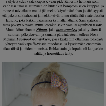
säilytetä edes vaatekaapissa, vaan pidetään esillä henkarissakin.
Vanhassa talossa asuminen on kuitenkin kompromissien kauppaa, ja
monesti talviaikaan meillä jää mekot käyttämättä ihan jo siitä syystä,
etä paksut sukkahousut ja mekko eivät tunnu riittävältä vaatetukselta
lapselle, joka leikkii pääasiassa kylmällä lattialla. Sain ajatuksen
tilata pöksyt Novalta, mutta jotenkin sekin vain jäi ajatuksen tasolle.
Mutta, kiitos ihanan
Niinan
, joka
instagramissa
jakoi tyttärensä
suloisen pöksykuvan, ja samana päivänä eteeni tulleen Nova
Melinan
Facebook-päivityksen
, jossa käskettiin ottamaan rohkeasti
yhteyttä vaikkapa fb-viestin muodossa, ja kyselemään enemmän
tilaustöistä ja niiden hinnoista. Rohkaistuin, ja lopulta oli kangaskin
valittu ja housutilaus tehty.