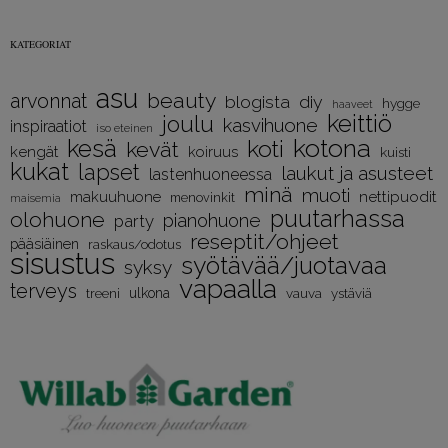
KATEGORIAT
asu
beauty
arvonnat
diy
blogista
hygge
haaveet
keittiö
joulu
kasvihuone
inspiraatiot
iso eteinen
kotona
kesä
koti
kevät
kengät
koiruus
kuisti
kukat
lapset
laukut ja asusteet
lastenhuoneessa
minä
muoti
nettipuodit
makuuhuone
menovinkit
maisemia
puutarhassa
olohuone
pianohuone
party
reseptit/ohjeet
pääsiäinen
raskaus/odotus
sisustus
syötävää/juotavaa
syksy
vapaalla
terveys
treeni
ulkona
vauva
ystäviä