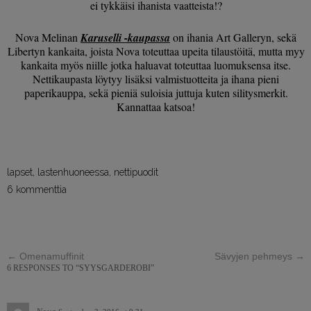
ei tykkäisi ihanista vaatteista!?
Nova Melinan
Karuselli -kaupassa
on ihania Art Galleryn, sekä
Libertyn kankaita, joista Nova toteuttaa upeita tilaustöitä, mutta myy
kankaita myös niille jotka haluavat toteuttaa luomuksensa itse.
Nettikaupasta löytyy lisäksi valmistuotteita ja ihana pieni
paperikauppa, sekä pieniä suloisia juttuja kuten silitysmerkit.
Kannattaa katsoa!
lapset
,
lastenhuoneessa
,
nettipuodit
6 kommenttia
←
Omenamuffinit
Sävyjen pehmeys
→
6 RESPONSES TO “SYYSGARDEROBI”