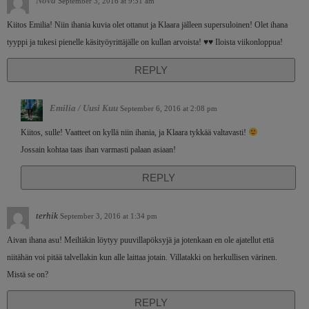
Nova
September 3, 2016 at 9:31 am
Kiitos Emilia! Niin ihania kuvia olet ottanut ja Klaara jälleen supersuloinen! Olet ihana
tyyppi ja tukesi pienelle käsityöyrittäjälle on kullan arvoista! ♥♥ Iloista viikonloppua!
REPLY
Emilia / Uusi Kuu
September 6, 2016 at 2:08 pm
Kiitos, sulle! Vaatteet on kyllä niin ihania, ja Klaara tykkää valtavasti!
Jossain kohtaa taas ihan varmasti palaan asiaan!
REPLY
terhik
September 3, 2016 at 1:34 pm
Aivan ihana asu! Meiltäkin löytyy puuvillapöksyjä ja jotenkaan en ole ajatellut että
niitähän voi pitää talvellakin kun alle laittaa jotain. Villatakki on herkullisen värinen.
Mistä se on?
REPLY