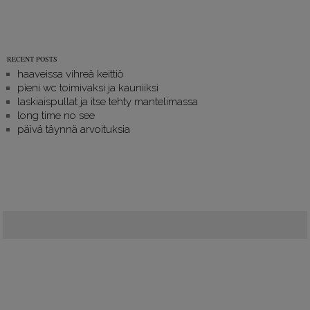
RECENT POSTS
haaveissa vihreä keittiö
pieni wc toimivaksi ja kauniiksi
laskiaispullat ja itse tehty mantelimassa
long time no see
päivä täynnä arvoituksia