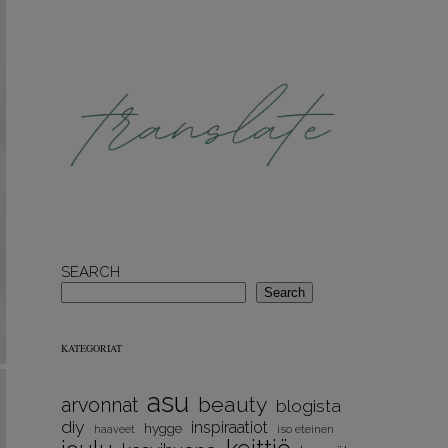
SEARCH
Search
KATEGORIAT
asu
beauty
arvonnat
blogista
diy
inspiraatiot
hygge
iso eteinen
haaveet