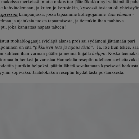
 makeissa merkeissä, mutta onkos tuo jäätelökakku nyt välttämättä pah
e kahvittelemaan, ja kuten jo kerroinkin, kyseessä tosiaan oli yhteistyö
spresson
kampanjassa, jossa tapaamme kollegojamme
Vain elämää
-
lmaa ja ajatuksia tuosta tapaamisesta, ja tietenkin ihan mahtava
pti, joka kannattaa napata talteen!
 istuu ruokabloggaaja (vieläpä alansa pro) sai sydämeni jättämään pari
leipominen on sitä “
pikkuisen tota ja tujaus tästä
“. Ja, itse kun tekee, saa
uiden suhteen ihan varman päälle ja mennä linjalla
helppo
. Koska teemaksi
 formaatin henkeä ja varastaa Hannelelta reseptin udelleen sovitettavaksi
dettiin juurikin helpoksi, päätin lähteä soveltamaan kyseisestä herkusta
yyliin sopivaksi. Jäätelökakun reseptin löydät tästä postauksesta.