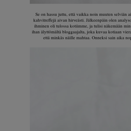
Se on hassu juttu, että vaikka noin muuten selviän aik
kahvitreffejä aivan hirveästi. Jälkeenpäin olen analysoi
ihminen oli tulossa kotiimme, ja tulisi näkemään minu
ihan älyttömältä bloggaajalta, joka kuvaa kotiaan vierai
että minkäs näille mahtaa. Onneksi sain aika nop