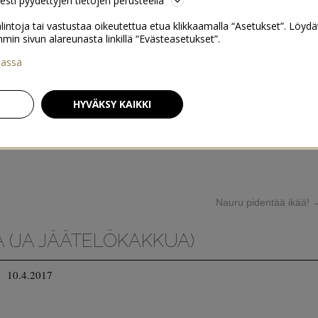
sesti pyydettyjen tietojen perusteella
lintoja tai vastustaa oikeutettua etua klikkaamalla “Asetukset”. Löydä
 sivun alareunasta linkillä “Evästeasetukset”.
iassa
HYVÄKSY KAIKKI
Nauru pidentää ikää!
 (JA JÄÄTELÖKAKKUA)
10.4.2017