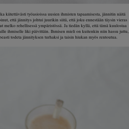
a kiitettävästi työasioissa uusien ihmisten tapaamisesta, jännitin näitä
nut, että jännitys johtui juurikin siitä, että joku ennestään täysin vieras
t melko rehellisessä ympäristössä. Ja tiedän kyllä, että tämä kuulostaa
lle ihmiselle liki päivittäin. Ihmisen mieli on kuitenkin niin hassu juttu,
easti todeta jännityksen turhaksi ja taisin hiukan myös rentoutua.