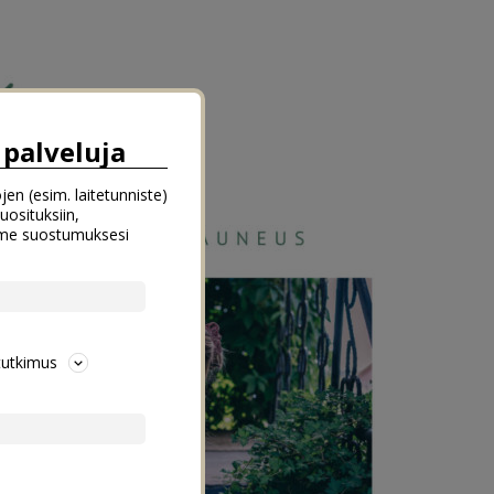
palveluja
jen (esim. laitetunniste)
uosituksiin,
emme suostumuksesi
tutkimus