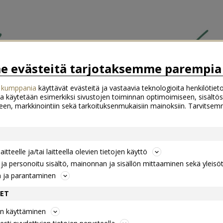
 evästeitä tarjotaksemme parempia 
 kumppania
käyttävät evästeitä ja vastaavia teknologioita henkilötieto
a käytetään esimerkiksi sivustojen toiminnan optimoimiseen, sisältös
een, markkinointiin sekä tarkoituksenmukaisiin mainoksiin. Tarvits
itteelle ja/tai laitteella olevien tietojen käyttö
a personoitu sisältö, mainonnan ja sisällön mittaaminen sekä yleisö
n ja parantaminen
DET
jen käyttäminen