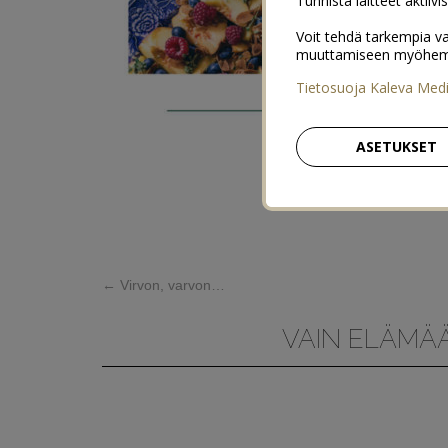
Tunnista laitteet aktiivi
Voit tehdä tarkempia va
muuttamiseen myöhemmin
Tietosuoja Kaleva Med
ASETUKSET
←
Virvon, varvon…
VAIN ELÄMÄÄ