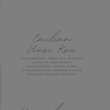
a
n
.