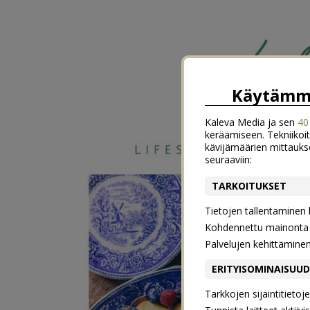
Käytämme
Kaleva Media ja sen
40
keräämiseen. Tekniikoit
kävijämäärien mittauks
seuraaviin:
TARKOITUKSET
Tietojen tallentaminen la
Kohdennettu mainonta j
Palvelujen kehittämine
ERITYISOMINAISUU
Tarkkojen sijaintitieto