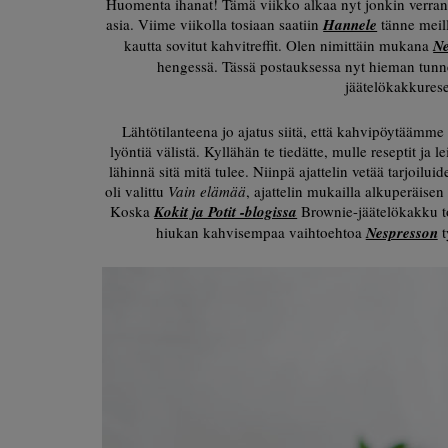
Huomenta ihanat! Tämä viikko alkaa nyt jonkin verran
asia. Viime viikolla tosiaan saatiin
Hannele
tänne meill
kautta sovitut kahvitreffit. Olen nimittäin mukana
Ne
hengessä. Tässä postauksessa nyt hieman tunne
jäätelökakkurese
Lähtötilanteena jo ajatus siitä, että kahvipöytäämme
lyöntiä välistä. Kyllähän te tiedätte, mulle reseptit ja 
lähinnä sitä mitä tulee. Niinpä ajattelin vetää tarjoil
oli valittu
Vain elämää
, ajattelin mukailla alkuperäisen
Koska
Kokit ja Potit -blogissa
Brownie-jäätelökakku to
hiukan kahvisempaa vaihtoehtoa
Nespresson
t