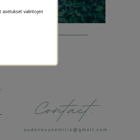
t asetukset valintojen
→