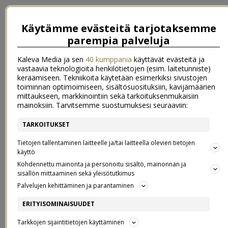
Käytämme evästeitä tarjotaksemme
parempia palveluja
Kaleva Media ja sen
40 kumppania
käyttävät evästeitä ja
vastaavia teknologioita henkilötietojen (esim. laitetunniste)
keräämiseen. Tekniikoita käytetään esimerkiksi sivustojen
toiminnan optimoimiseen, sisältösuosituksiin, kävijämäärien
mittaukseen, markkinointiin sekä tarkoituksenmukaisiin
mainoksiin. Tarvitsemme suostumuksesi seuraaviin:
TARKOITUKSET
←
Ihan kauhea ikävä!
Liian paljon kirjoja, liian vähän aikaa – kokeile ilmaiseksi BookBeat -
Tietojen tallentaminen laitteelle ja/tai laitteella olevien tietojen
sovellusta
→
käyttö
Kohdennettu mainonta ja personoitu sisältö, mainonnan ja
KEVÄTTÄ RINNASSA
sisällön mittaaminen sekä yleisötutkimus
Palvelujen kehittäminen ja parantaminen
07.3.2018
ERITYISOMINAISUUDET
Tarkkojen sijaintitietojen käyttäminen