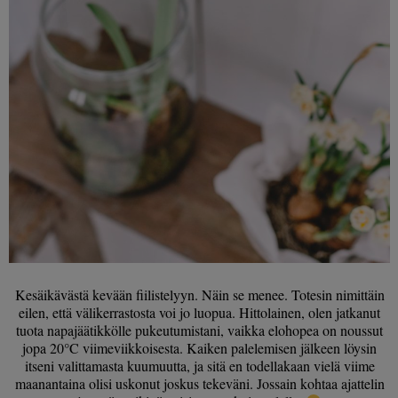
Kesäikävästä kevään fiilistelyyn. Näin se menee. Totesin nimittäin
eilen, että välikerrastosta voi jo luopua. Hittolainen, olen jatkanut
tuota napajäätikkölle pukeutumistani, vaikka elohopea on noussut
jopa 20°C viimeviikkoisesta. Kaiken palelemisen jälkeen löysin
itseni valittamasta kuumuutta, ja sitä en todellakaan vielä viime
maanantaina olisi uskonut joskus tekeväni. Jossain kohtaa ajattelin