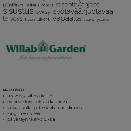
reseptit/ohjeet
pääsiäinen
raskaus/odotus
sisustus
syötävää/juotavaa
syksy
vapaalla
terveys
treeni
ulkona
vauva
ystäviä
RECENT POSTS
haaveissa vihreä keittiö
pieni wc toimivaksi ja kauniiksi
laskiaispullat ja itse tehty mantelimassa
long time no see
päivä täynnä arvoituksia