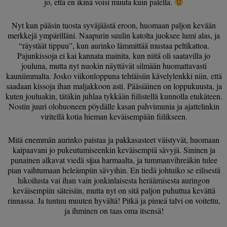
jo, että en ikinä voisi muuta kuin palella.
Nyt kun pääsin tuosta syväjäästä eroon, huomaan paljon kevään
merkkejä ympärilläni. Naapurin suulin katolta juoksee lumi alas, ja
“räystäät tippuu”, kun aurinko lämmittää mustaa peltikattoa.
Pajunkissoja ei kai kannata mainita, kun niitä oli saatavilla jo
jouluna, mutta nyt nuokin näyttävät silmään huomattavasti
kauniimmalta. Josko viikonloppuna tehtäisiin kävelylenkki niin, että
saadaan kissoja ihan maljakkoon asti. Pääsiäinen on loppukuusta, ja
kuten jouluakin, tätäkin juhlaa tykkään fiilistellä kunnolla etukäteen.
Nostin juuri olohuoneen pöydälle kasan pahvimunia ja ajattelinkin
viritellä kotia hieman keväisempään fiilikseen.
Mitä enemmän aurinko paistaa ja pakkasasteet väistyvät, huomaan
kaipaavani jo pukeutumiseenkin keväisempiä sävyjä. Sininen ja
punainen alkavat viedä sijaa harmaalta, ja tummanvihreäkin tulee
pian vaihtumaan heleämpiin sävyihin. En tiedä johtuiko se eilisestä
hikoilusta vai ihan vain jonkinlaisesta heräämisesta auringon
keväisempiin säteisiin, mutta nyt on sitä paljon puhuttua kevättä
rinnassa. Ja tuntuu muuten hyvältä! Pitkä ja pimeä talvi on voitettu,
ja ihminen on taas oma itsensä!