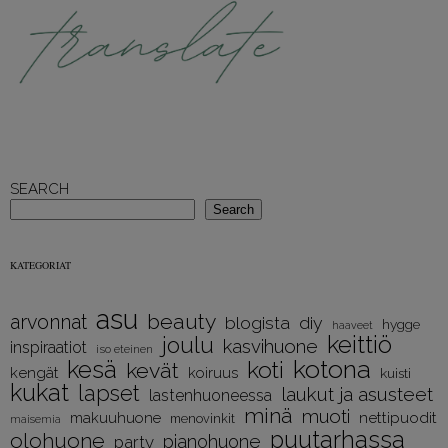
SEARCH
Search
KATEGORIAT
asu
beauty
arvonnat
diy
blogista
hygge
haaveet
keittiö
joulu
kasvihuone
inspiraatiot
iso eteinen
kotona
kesä
koti
kevät
kengät
koiruus
kuisti
kukat
lapset
laukut ja asusteet
lastenhuoneessa
minä
muoti
nettipuodit
makuuhuone
menovinkit
maisemia
puutarhassa
olohuone
pianohuone
party