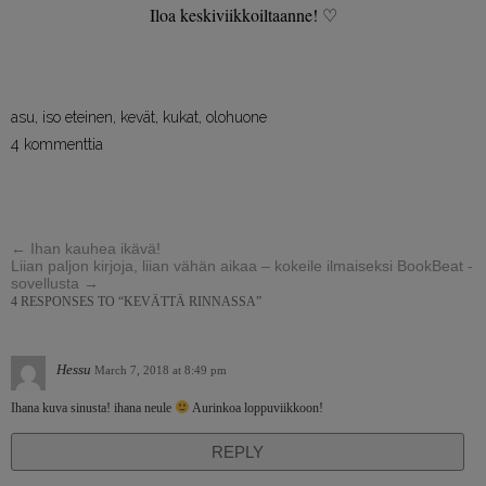
Iloa keskiviikkoiltaanne! ♡
asu
,
iso eteinen
,
kevät
,
kukat
,
olohuone
4 kommenttia
←
Ihan kauhea ikävä!
Liian paljon kirjoja, liian vähän aikaa – kokeile ilmaiseksi BookBeat -
sovellusta
→
4 RESPONSES TO “KEVÄTTÄ RINNASSA”
Hessu
March 7, 2018 at 8:49 pm
Ihana kuva sinusta! ihana neule
Aurinkoa loppuviikkoon!
REPLY