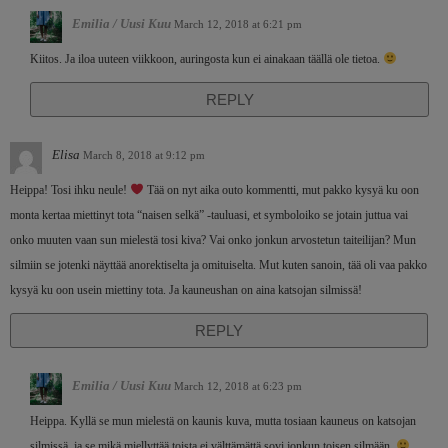
Emilia / Uusi Kuu
March 12, 2018 at 6:21 pm
Kiitos. Ja iloa uuteen viikkoon, auringosta kun ei ainakaan täällä ole tietoa.
REPLY
Elisa
March 8, 2018 at 9:12 pm
Heippa! Tosi ihku neule!
Tää on nyt aika outo kommentti, mut pakko kysyä ku oon
monta kertaa miettinyt tota “naisen selkä” -tauluasi, et symboloiko se jotain juttua vai
onko muuten vaan sun mielestä tosi kiva? Vai onko jonkun arvostetun taiteilijan? Mun
silmiin se jotenki näyttää anorektiselta ja omituiselta. Mut kuten sanoin, tää oli vaa pakko
kysyä ku oon usein miettiny tota. Ja kauneushan on aina katsojan silmissä!
REPLY
Emilia / Uusi Kuu
March 12, 2018 at 6:23 pm
Heippa. Kyllä se mun mielestä on kaunis kuva, mutta tosiaan kauneus on katsojan
silmissä, ja se mikä miellyttää toista ei välttämättä sovi jonkun toisen silmään.