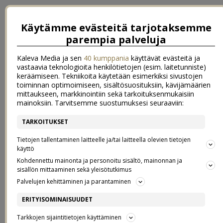
Käytämme evästeitä tarjotaksemme
parempia palveluja
Kaleva Media ja sen
40 kumppania
käyttävät evästeitä ja
vastaavia teknologioita henkilötietojen (esim. laitetunniste)
keräämiseen. Tekniikoita käytetään esimerkiksi sivustojen
toiminnan optimoimiseen, sisältösuosituksiin, kävijämäärien
mittaukseen, markkinointiin sekä tarkoituksenmukaisiin
mainoksiin. Tarvitsemme suostumuksesi seuraaviin:
TARKOITUKSET
←
gone to the beach
eräänlainen someähky
→
Tietojen tallentaminen laitteelle ja/tai laitteella olevien tietojen
SATA SALAMAA
käyttö
Kohdennettu mainonta ja personoitu sisältö, mainonnan ja
sisällön mittaaminen sekä yleisötutkimus
13.7.2018
Palvelujen kehittäminen ja parantaminen
Hepskukkuu!
ERITYISOMINAISUUDET
Tarkkojen sijaintitietojen käyttäminen
Kesävieraat saateltiin eilen matkoihinsa, ja tänään kun heräsin olin