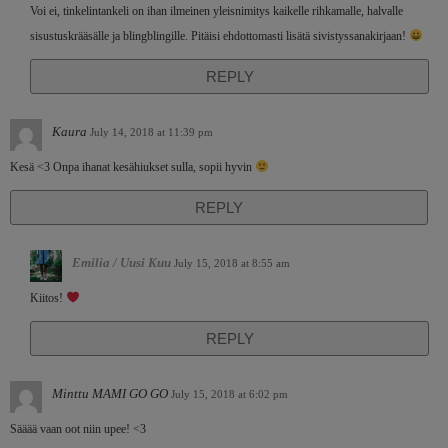
Voi ei, tinkelintankeli on ihan ilmeinen yleisnimitys kaikelle rihkamalle, halvalle
sisustuskrääsälle ja blingblingille. Pitäisi ehdottomasti lisätä sivistyssanakirjaan!
REPLY
Kaura
July 14, 2018 at 11:39 pm
Kesä <3 Onpa ihanat kesähiukset sulla, sopii hyvin
REPLY
Emilia / Uusi Kuu
July 15, 2018 at 8:55 am
Kiitos!
REPLY
Minttu MAMI GO GO
July 15, 2018 at 6:02 pm
Sääää vaan oot niin upee! <3