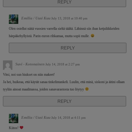
REPLY
Emilia / Uusi Kuu
July 13, 2018 at 10:40 pm
Olen ostellut näitä vuosien varrella sieltä täältä. Lähinnä siis ihan ketjuliikkeiden
härpäkehyllyistä. Parin euron rihkamaa, mutta sopii mulle.
REPLY
Suvi - Kotonainen
July 14, 2018 at 2:27 pm
Vitsi, noi sun hiukset on niin makeet!
Ja hei, huikeaa, että käytät sanaa tinkelintankeli. Luulin, että minä, siskoni ja äitini ollaan
tyyliin ainoat maailmassa, joiden sanavarastosta tuo löytyy
REPLY
Emilia / Uusi Kuu
July 14, 2018 at 4:11 pm
Kiitos!