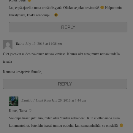
Kiitos, Jade.
Jaa, enpä ajatellut tuota erinäköisyyttä. Olisko se joku kesäminä?
Helpommin
lähestyttävä, koska rennompi…
REPLY
Taina
July 19, 2018 at 11:36 pm
Olet jotenkin uuden näköinen näissä kuvissa. Kaunis olet aina; mutta näissä uudella
tavalla
Kauniita kesäpäiviä Sinulle,
REPLY
Emilia / Uusi Kuu
July 20, 2018 at 7:44 am
Kiitos, Taina. ♡
Voi onpa hassu juttu tuo, miten olen “uuden näköinen”. Kun et ollut ainoa asiaa
kommentoinut. Jotenkin itsestä tuntuu oudolta, kun sama minähän se on siellä.