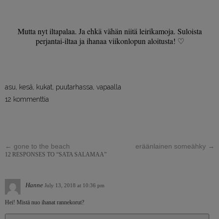
Mutta nyt iltapalaa. Ja ehkä vähän niitä leirikamoja. Suloista
perjantai-iltaa ja ihanaa viikonlopun aloitusta! ♡
asu
,
kesä
,
kukat
,
puutarhassa
,
vapaalla
12 kommenttia
←
gone to the beach
eräänlainen someähky
→
12 RESPONSES TO “SATA SALAMAA”
Hanne
July 13, 2018 at 10:36 pm
Hei! Mistä nuo ihanat rannekorut?