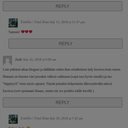
REPLY
Emilia / Uusi Kuu
July 15, 2018 at 11:47 pm
Samoin!
REPLY
Jade
July 16, 2018 at 9:09 am
Luin pitkästä aikaa blogiasi ja täällähän onkin ihan erinäköinen lady kuvissa kuin ennen.
Ihanasti on hiusten väri jossakin välissä vaihtunut (sopii tosi hyvin sinulle) ja tuo
“hippityyli” istuu myös upeasti. Näytät jotenkin helpommin lähestyttävältä näissä
kuvissa (sori spontaani ilmaus, mutta siis iso peukku näille kuville.)
REPLY
Emilia / Uusi Kuu
July 20, 2018 at 7:42 am