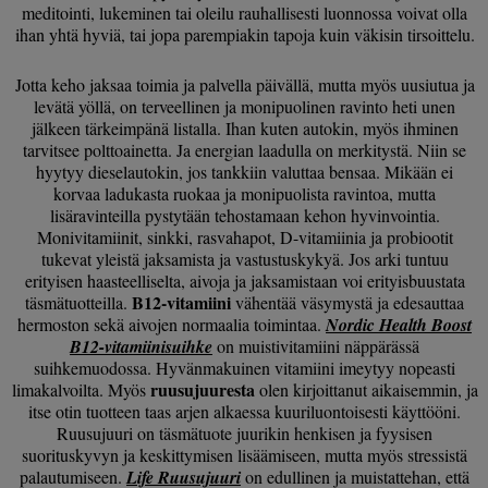
meditointi, lukeminen tai oleilu rauhallisesti luonnossa voivat olla
ihan yhtä hyviä, tai jopa parempiakin tapoja kuin väkisin tirsoittelu.
Jotta keho jaksaa toimia ja palvella päivällä, mutta myös uusiutua ja
levätä yöllä, on terveellinen ja monipuolinen ravinto heti unen
jälkeen tärkeimpänä listalla. Ihan kuten autokin, myös ihminen
tarvitsee polttoainetta. Ja energian laadulla on merkitystä. Niin se
hyytyy dieselautokin, jos tankkiin valuttaa bensaa. Mikään ei
korvaa ladukasta ruokaa ja monipuolista ravintoa, mutta
lisäravinteilla pystytään tehostamaan kehon hyvinvointia.
Monivitamiinit, sinkki, rasvahapot, D-vitamiinia ja probiootit
tukevat yleistä jaksamista ja vastustuskykyä. Jos arki tuntuu
erityisen haasteelliselta, aivoja ja jaksamistaan voi erityisbuustata
B12-vitamiini
täsmätuotteilla.
vähentää väsymystä ja edesauttaa
hermoston sekä aivojen normaalia toimintaa.
Nordic Health Boost
B12-vitamiinisuihke
on muistivitamiini näppärässä
suihkemuodossa. Hyvänmakuinen vitamiini imeytyy nopeasti
ruusujuuresta
limakalvoilta. Myös
olen kirjoittanut aikaisemmin, ja
itse otin tuotteen taas arjen alkaessa kuuriluontoisesti käyttööni.
Ruusujuuri on täsmätuote juurikin henkisen ja fyysisen
suorituskyvyn ja keskittymisen lisäämiseen, mutta myös stressistä
palautumiseen.
Life Ruusujuuri
on edullinen ja muistattehan, että