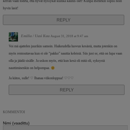
kerran vaan todeta, että hyvät hyssykät kuinka kaunis olet! Kunpa itsellekin sopisi noin
hyvin lasit!
REPLY
Emilia / Uusi Kuu
August 31, 2018 at 9:47 am
Voi mä ajattelen juurikin samoin. Haikeudella luovun kesästä, mutta jotenkin on
myös rentouttavaa kun ei ole “pakko” nauttia keleistä. Siis just se, että on lupa vaan
olla ja jäädä sisälle. Ja uskon myös, että kun kesä oli mitä oli, syksystä
nauttiminenkin on helpompaa.
Ja kiitos, sulle! ♡ Ihanaa viikonloppua! ♡♡♡
REPLY
KOMMENTOI
Nimi (vaadittu)