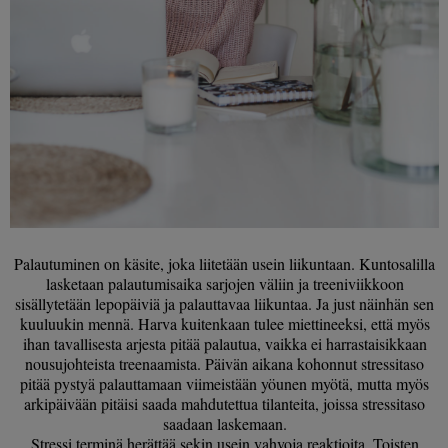
Palautuminen on käsite, joka liitetään usein liikuntaan. Kuntosalilla
lasketaan palautumisaika sarjojen väliin ja treeniviikkoon
sisällytetään lepopäiviä ja palauttavaa liikuntaa. Ja just näinhän sen
kuuluukin mennä. Harva kuitenkaan tulee miettineeksi, että myös
ihan tavallisesta arjesta pitää palautua, vaikka ei harrastaisikkaan
nousujohteista treenaamista. Päivän aikana kohonnut stressitaso
pitää pystyä palauttamaan viimeistään yöunen myötä, mutta myös
arkipäivään pitäisi saada mahdutettua tilanteita, joissa stressitaso
saadaan laskemaan.
Stressi terminä herättää sekin usein vahvoja reaktioita. Toisten