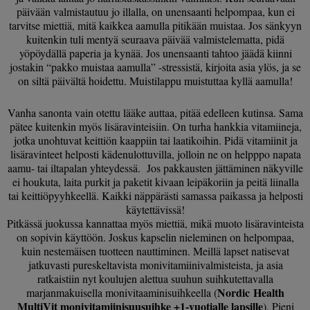
päivään valmistautuu jo illalla, on unensaanti helpompaa, kun ei
tarvitse miettiä, mitä kaikkea aamulla pitikään muistaa. Jos sänkyyn
kuitenkin tuli mentyä seuraava päivää valmistelematta, pidä
yöpöydällä paperia ja kynää. Jos unensaanti tahtoo jäädä kiinni
jostakin “pakko muistaa aamulla” -stressistä, kirjoita asia ylös, ja se
on siltä päivältä hoidettu. Muistilappu muistuttaa kyllä aamulla!
Vanha sanonta vain otettu lääke auttaa, pitää edelleen kutinsa. Sama
pätee kuitenkin myös lisäravinteisiin. On turha hankkia vitamiineja,
jotka unohtuvat keittiön kaappiin tai laatikoihin. Pidä vitamiinit ja
lisäravinteet helposti kädenulottuvilla, jolloin ne on helpppo napata
aamu- tai iltapalan yhteydessä. Jos pakkausten jättäminen näkyville
ei houkuta, laita purkit ja paketit kivaan leipäkoriin ja peitä liinalla
tai keittiöpyyhkeellä. Kaikki näppärästi samassa paikassa ja helposti
käytettävissä!
Pitkässä juokussa kannattaa myös miettiä, mikä muoto lisäravinteista
on sopivin käyttöön. Joskus kapselin nieleminen on helpompaa,
kuin nestemäisen tuotteen nauttiminen. Meillä lapset natisevat
jatkuvasti pureskeltavista monivitamiinivalmisteista, ja asia
ratkaistiin nyt koulujen alettua suuhun suihkutettavalla
Nordic Health
marjanmakuisella
monivitaaminisuihkeella (
MultiVit monivitamiinisuusuihke +1-vuotialle lapsille
). Pieni