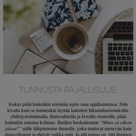
TUNNUSTA RAJALLISUUS:
Joskus pitää kuitenkin myöntää myös oma rajallisuutensa. Niin
kivalta kuin se tuntuisikin täyttää kalenteri liikuntaharrastuksilla,
yhdistystoiminnalla, ihmissuhteilla ja kivoilla riennoilla, pitää
kuitenkin muistaa kohtuus. Ihaillen huokailemme
“Miten sä oikein
jaksat?”
niille lähipiirimme ihmisille, jotka tuntuvat menevän kuin
duracellpuput ja ehtivät vaikka mitä. Ja silti totuus on, että ihminen