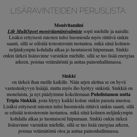
LISÄRAVINTEIDEN PERUSLISTA:
Monivitamiini
Life MultiSport monivitamiinivalmiste
sopii miehille ja naisille.
Lisäksi erityisesti miesten tulisi huomioida myös riittävä sinkin
saanti, sillä
se edistää testosteronin tuotantoa, mikä siinä kolmen-
neljänkympin kohdalla alkaa jo luontaisesti hiipumaan. Sinkki
onkin tärkeä lisäravinne varsinkin miehille, sillä se tuo lisää energiaa
arkeen, poistaa vetämätöntä ja auttaa painonhallinnassa.
Sinkki
on tärkeä ihan meille kaikille. Näin arjen alettua se on hyvä
vastustuskyvyn lisääjä, mutta myös iho hyötyy sinkistä. Sinkkiä on
Puhdistamon uutta
monelaista, ja nyt päädyimme kokeilemaan
Tripla Sinkkiä
, josta löytyy kaikki kolme sinkin parasta muotoa.
Lisäksi erityisesti miesten tulisi huomioida riittävä sinkin saanti, sillä
se edistää testosteronin tuotantoa, mikä siinä kolmen-neljänkympin
kohdalla alkaa jo luontaisesti hiipumaan. Sinkki onkin tärkeä
lisäravinne varsinkin miehille, sillä se tuo lisää energiaa arkeen,
poistaa vetämätöntä oloa ja auttaa painonhallinnassa.