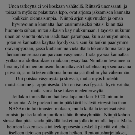
Unen tärkeyttä ei voi koskaan vähätellä. Riittävä unensaanti, ja
toisaalta myös se palauttava lepo, ovat arjessa jaksamisen kannalta
kaikkein olennaisimpia. Niinpä arjen sujuvuuden ja oman
hyvinvoinnin kannalta ihan ensimmäiseksi pitäisi kiinnittää
huomiota siihen, miten aikaisin käy nukkumaan. Iltayöstä nukutun
unen on sanottu olevan laadultaan parempaa, kuin aamuyön unen,
joten se kannattaa käyttää hyödyksi. Usein kuitenkin päädymme
oravanpyörään, jossa kuittaamme vielä illalla tekemättömiä töitä ja
heräämme seuraavan päivään väsyneinä. Tuota pyörää kannattaa
yrittää mahdollisuuksien mukaan pysäyttää. Nimittäin levänneenä
herännyt ihminen on usein huomattavasti tuotteliiaampi seuraavana
päivänä, ja niitä tekemättömiä hommia jää iltoihin yhä vähemmän.
Uni poistaa väsymystä ja stressiä, mutta myös huolehtii
muististamme ja oppimisesta. Uni on iso osa fyysistä hyvinvointia,
mutta samalla se tukee mielenterveyttä.
Joillakin ihmisillä on ihailtava tapa nukkua 10-20 minuutin
tehounia. Alle puolen tunnin päikkärit lisäävät vireystilaa ihan
NASAnkin tutkimusten mukaan, mutta kaikilta tehotirsat eivät
onnistu ja itse kuulun juurikin tähän ihmisryhmään. Niinpä kehon
stressitilaa pitää saada päivällä laskettua jollakin muulla tapaa. Mala-
helmien laskemisesta tai teekupposesta keskellä päivää voi tehdä
itselleen tietoisen pysähtymisen hetken. Rentoutusharjoitukset,