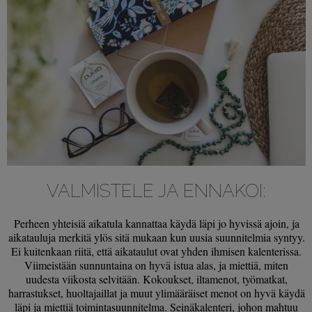
VALMISTELE JA ENNAKOI:
Perheen yhteisiä aikatula kannattaa käydä läpi jo hyvissä ajoin, ja
aikatauluja merkitä ylös sitä mukaan kun uusia suunnitelmia syntyy.
Ei kuitenkaan riitä, että aikataulut ovat yhden ihmisen kalenterissa.
Viimeistään sunnuntaina on hyvä istua alas, ja miettiä, miten
uudesta viikosta selvitään. Kokoukset, iltamenot, työmatkat,
harrastukset, huoltajaillat ja muut ylimääräiset menot on hyvä käydä
läpi ja miettiä toimintasuunnitelma. Seinäkalenteri, johon mahtuu