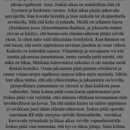
jaksaa rajallisesti. Aina. Jonkin aikaa on mahdollista elää yli
fyysisten ja henkisten varojen. Jokin aikaa pärjää jatkuvalla
univajeella, liian kovalla treenillä ja liian niukalla tai yksipuolisella
ravinnolla. Sillä että keho ei palaudu. Meillä on sellainen hassu
yhteiskunta jossa ylisuorittamista ihaillaan, ja jokaisella tuntuu
olevan se käsitys, että haastavasta elämänvaiheesta pitäisi selvitä
yksin. Ja sitten tulee niitä tiiliseinään törmäyksiä. Kun ihminen on
siitä hassu, että usein oppimiseen tarvitaan juurikin ne omat virheet.
Kaikella on kuitenkin rajansa. Vitamiineja ja ruusujuurta voi toki
nauttia jaksamista parantamaan, mutta samalla pitää miettiä, että
mikä on liikaa. Minkään lisäravinteen tarkoitus ei ole muutta meitä
ihmisiä koneiksi. Omaa jaksamista pitää punnita rehellisesti ja
omien voimavarojen rajallisuus tarpeen tullen myös myöntää. Silloin
kun alkaa tuntua, että arki ylikuormittaa ja jaksaminen on kovilla,
jarrupolkimen painaminen on yleensä se ihan kaikkein paras
vaihtoehto. Siinä kohtaa pitää osata karsia epäolennaiset pois.
Joskus pitää vain myöntää, ettei minusta ollutkaan treenaamaan näin
tavoitteellisesti tai kovaa. Tai että uuden kielen tai taidon oppiminen
ei sovikkaan juuri tähän elämänvaiheeseen. Joskus pitää opetella
sanomaan
EI
niille energiaa syöville ihmissuhteille, vaivihkaa
kasvavalle työtaakalle ja liikaa aikaa vieville vapaaehtoistöille.
Joskus pitää vain tunnustaa, että nyt on liikaa juttuja. Siinä kohtaa