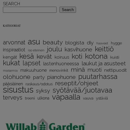
SEARCH
Search
KATEGORIAT
asu
beauty
arvonnat
diy
blogista
hygge
haaveet
keittiö
joulu
kasvihuone
inspiraatiot
iso eteinen
kotona
kesä
koti
kevät
kengät
koiruus
kuisti
kukat
lapset
laukut ja asusteet
lastenhuoneessa
minä
muoti
nettipuodit
makuuhuone
menovinkit
maisemia
puutarhassa
olohuone
pianohuone
party
reseptit/ohjeet
pääsiäinen
raskaus/odotus
sisustus
syötävää/juotavaa
syksy
vapaalla
terveys
treeni
ulkona
vauva
ystäviä