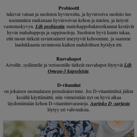
Probiootit
tukevat vatsan ja suoliston hyvinvoitia, ja hyvinvoiva suolisto tuo
useimmiten mukanaan hyvinvoivan kehon ja mielen, ja tietysti
vastustuskyvyn.
Life probiootin
maitohappobakteerikannat kestävät
hyvin mahahappoja ja sappisuoloja. Suoliston hyvä kunto takaa,
että ruoan tärkeät ravintoaineet imeytyvät kehoomme, ja saamme
laadukkaasta ravinnosta kaiken mahdollisen hyödyn irti.
Rasvahapot
Aivoille, sydämelle ja verisuonille tärkeät rasvahapot löytyvät
Life
Omega-3 kapseleista
.
D-vitamiini
on jokaisen suomalaisen peruslisäravinne. Jos D-vitamiinilisä jäikin
kesällä käyttämättä, niin viimeistään nyt on hyvä alkaa
täydentämään kehon D-vitamiinivarastoja.
Aurinko D -sarjasta
löytyy eri vahvuuksia.