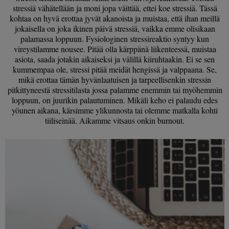
stressiä vähätellään ja moni jopa väittää, ettei koe stressiä. Tässä
kohtaa on hyvä erottaa jyvät akanoista ja muistaa, että ihan meillä
jokaisella on joka ikinen päivä stressiä, vaikka emme olisikaan
palamassa loppuun. Fysiologinen stressireaktio syntyy kun
vireystilamme nousee. Pitää olla kärppänä liikenteessä, muistaa
asiota, saada jotakin aikaiseksi ja välillä kiiruhtaakin. Ei se sen
kummempaa ole, stressi pitää meidät hengissä ja valppaana. Se,
mikä erottaa tämän hyvänlaatuisen ja tarpeellisenkin stressin
pitkittyneestä stressitilasta jossa palamme enemmin tai myöhemmin
loppuun, on juurikin palautuminen. Mikäli keho ei palaudu edes
yöunen aikana, kärsimme ylikunnosta tai olemme matkalla kohti
tiiliseinää. Aikamme vitsaus onkin burnout.