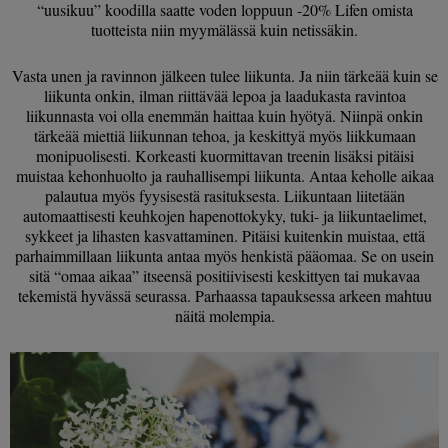
“uusikuu” koodilla saatte voden loppuun -20% Lifen omista
tuotteista niin myymälässä kuin netissäkin.
Vasta unen ja ravinnon jälkeen tulee liikunta. Ja niin tärkeää kuin se
liikunta onkin, ilman riittävää lepoa ja laadukasta ravintoa
liikunnasta voi olla enemmän haittaa kuin hyötyä. Niinpä onkin
tärkeää miettiä liikunnan tehoa, ja keskittyä myös liikkumaan
monipuolisesti. Korkeasti kuormittavan treenin lisäksi pitäisi
muistaa kehonhuolto ja rauhallisempi liikunta. Antaa keholle aikaa
palautua myös fyysisestä rasituksesta. Liikuntaan liitetään
automaattisesti keuhkojen hapenottokyky, tuki- ja liikuntaelimet,
sykkeet ja lihasten kasvattaminen. Pitäisi kuitenkin muistaa, että
parhaimmillaan liikunta antaa myös henkistä pääomaa. Se on usein
sitä “omaa aikaa” itseensä positiivisesti keskittyen tai mukavaa
tekemistä hyvässä seurassa. Parhaassa tapauksessa arkeen mahtuu
näitä molempia.