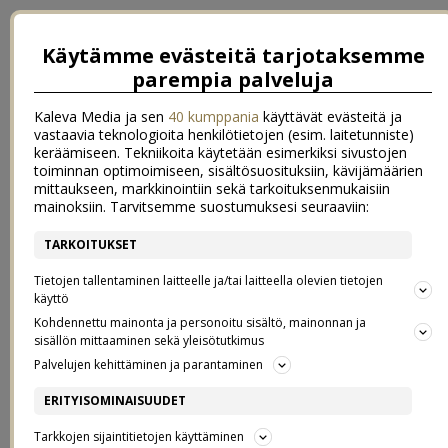
Käytämme evästeitä tarjotaksemme
parempia palveluja
Kaleva Media ja sen
40 kumppania
käyttävät evästeitä ja
vastaavia teknologioita henkilötietojen (esim. laitetunniste)
keräämiseen. Tekniikoita käytetään esimerkiksi sivustojen
toiminnan optimoimiseen, sisältösuosituksiin, kävijämäärien
mittaukseen, markkinointiin sekä tarkoituksenmukaisiin
mainoksiin. Tarvitsemme suostumuksesi seuraaviin:
TARKOITUKSET
←
maanantain top 3
Syksyn merkit
→
Tietojen tallentaminen laitteelle ja/tai laitteella olevien tietojen
PIDÄ HUOLTA ITSESTÄSI
käyttö
Kohdennettu mainonta ja personoitu sisältö, mainonnan ja
sisällön mittaaminen sekä yleisötutkimus
14.8.2018
Palvelujen kehittäminen ja parantaminen
ERITYISOMINAISUUDET
Kaupallinen yhteistyö / Life / Ambassador
Tarkkojen sijaintitietojen käyttäminen