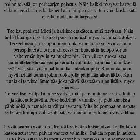
paljon tekstiä, on perhearjen pelastus. Näin kaikki pysyvät kärryillä
viikon agendasta, eikä kenenkään jumppa jää väliin vain koska siitä
ei ollut muistutettu tarpeeksi.
Tee kauppalista! Mieti ja harkitse etukäteen, mitä tarvitaan. Näin
turhat kauppareissut jäävät pois ja monesti myös ne turhat ostokset.
Terveellinen ja monipuolinen ruokavalio on yksi hyvinvoinnin
peruspilareista. Arjen kiireessä on kuitenkin helppo sortua
vähemmän hyviin vaihtoehtoihin. Kun viikon ruokalistaa
suunnittelee etukääteen ja kerralla valmistaa isomman annoksen
syötävää, säästytään pahimmilta sudenkuopilta. Sunnuntaina on
hyvä heittää uuniin jokin ruoka jolla pärjätään alkuviikko. Kun
uunia ei tarvitse lämmittää joka päivä säästetään ajan lisäksi myös
energiaa.
Terveelliset välipalat tulee syötyä, mitä paremmin ne ovat valmiina
ja kädenulottuvilla. Pese hedelmät valmiiksi, ja pidä kaapissa
pähkinöitä ja manteleita välipalavarana. Mitä helpompaa on napata
se terveellisempi vaihtoehto sitä varmemmin se tulee myös valittua.
Hyvän aamun avain on yleensä hyvissä valmisteluissa. Jo illalla voi
katsoa seuraavan päivän vaatteet valmiiksi. Pakata repun ja laukun,
ja vaikka laittaa jo harrastuskassinkin valmiiksi. Kun seuraavaan