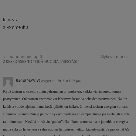
terveys
2 kommenttia
←
maanantain top 3
Syksyn merkit
→
2 RESPONSES TO “PIDÄ HUOLTA ITSESTÄSI”
RMARIANNAS
August 14, 2018 at 8:28 pm
Kyllä tosiaan arkiseen rytmiin palaaminen on mukavaa, vaikka vähän suretti loman
päättyminen. Oikeastaan enemmänkin lähestyvä kesän ja helteiden päättyminen. Nautin
kaikista vuodenajoista, mutta kesän päätös on haikea. Onneksi tosiaan energian voi taas
suunnata hyvinvointiin ja juurikin syksyn tuodessa koleampia ilmoja jää mieluusti sisälle
rauhoittumaan. Kesällä on vähän ”pakko” olla ulkona aamusta iltaan ja puhkua energiaa,
mutta syksyn lähestyessä salaa odottaa lämpöiseen vilttiin käpertymistä. Ja pakko TAAS