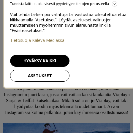
Onko oikeasti sen parempaa, kuin päivät ihan vain perheen kesken.
Tunnista laitteet aktiivisesti pyydettyjen tietojen perusteella
Se, että ollaan koko perhe pyjamassa ja villasukissa, syödään
Voit tehdä tarkempia valintoja tai vastustaa oikeutettua etua
herkkuja ja katsellaan kaikki parhaat leffat ja sarjat, joihin muuten ei
klikkaamalla “Asetukset”. Löydät asetukset valintojen
arjesta lödy aikaa. No ei ole, ja tämä onkin meidän perheen tapa
muuttamiseen myöhemmin sivun alareunasta linkillä
rentoutua silloin kun vain suinkin saadaan mahdollisuus. Kiitos
“Evästeasetukset”.
joulunpyhien aikaa on nyt ollut ja jopa siinä määrin, että välillä
vaatteiden pukeminen ja kotoa lähteminen on tehnyt ihan hyvääkin!
Tietosuoja Kaleva Mediassa
Tosin jäätelökaupassa käytiin kyllä joulupäivänä ihan vain
pyjamassa. Ei sen ole täällä meillä päin niin väljä! Tänään ollaan siis
varsin rennoissa tunnelmissa kaupallisessa yhteistyössä
Viaplayn
HYVÄKSY KAIKKI
kanssa.
ASETUKSET
Meillä ei oikeastaan katsota lainkaan perinteistä telkkaria, vaan
kaikki katsotaan suoratoistopalveluiden kautta. Jos Viaplay on sulle
uusi juttu, mutta haluaisit päästä kokeilemaan, niin laitan
Instagramiin juuri kisan, jossa voit voittaa kaksi kuukautta Viaplayn
Sarjat & Leffat -katseluaikaa. Mikäli sulla on jo Viaplay, voit toki
hyödyntää koodin myös tekemällä uudet tunnarit. Arvon
Instagramissa kolme palkintoa, joten käy ihmeessä osallistumassa!