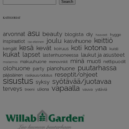
Search
KATEGORIAT
asu
beauty
arvonnat
diy
blogista
hygge
haaveet
keittiö
joulu
kasvihuone
inspiraatiot
iso eteinen
kotona
kesä
koti
kevät
kengät
koiruus
kuisti
kukat
lapset
laukut ja asusteet
lastenhuoneessa
minä
muoti
nettipuodit
makuuhuone
menovinkit
maisemia
puutarhassa
olohuone
pianohuone
party
reseptit/ohjeet
pääsiäinen
raskaus/odotus
sisustus
syötävää/juotavaa
syksy
vapaalla
terveys
treeni
ulkona
vauva
ystäviä