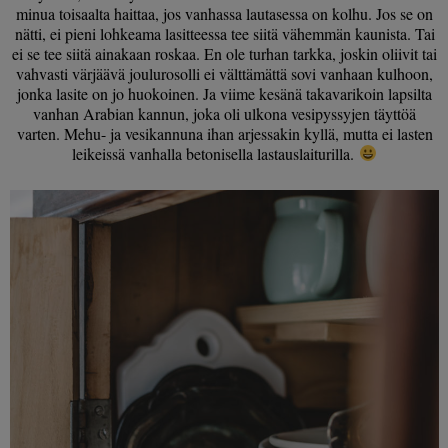
minua toisaalta haittaa, jos vanhassa lautasessa on kolhu. Jos se on
nätti, ei pieni lohkeama lasitteessa tee siitä vähemmän kaunista. Tai
ei se tee siitä ainakaan roskaa. En ole turhan tarkka, joskin oliivit tai
vahvasti värjäävä joulurosolli ei välttämättä sovi vanhaan kulhoon,
jonka lasite on jo huokoinen. Ja viime kesänä takavarikoin lapsilta
vanhan Arabian kannun, joka oli ulkona vesipyssyjen täyttöä
varten. Mehu- ja vesikannuna ihan arjessakin kyllä, mutta ei lasten
leikeissä vanhalla betonisella lastauslaiturilla.