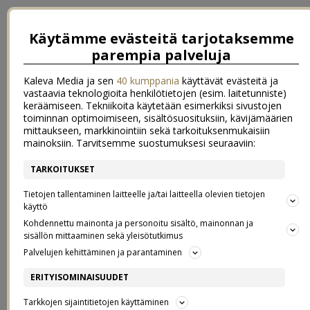
Käytämme evästeitä tarjotaksemme
parempia palveluja
Kaleva Media ja sen
40 kumppania
käyttävät evästeitä ja
vastaavia teknologioita henkilötietojen (esim. laitetunniste)
keräämiseen. Tekniikoita käytetään esimerkiksi sivustojen
toiminnan optimoimiseen, sisältösuosituksiin, kävijämäärien
mittaukseen, markkinointiin sekä tarkoituksenmukaisiin
mainoksiin. Tarvitsemme suostumuksesi seuraaviin:
TARKOITUKSET
←
uusi viikko ja maanantaimeikki
Talven valoa ja muutama toive viikonlopulle
→
Tietojen tallentaminen laitteelle ja/tai laitteella olevien tietojen
käyttö
ROMUJA JA VANHOJA AARTEITA
Kohdennettu mainonta ja personoitu sisältö, mainonnan ja
sisällön mittaaminen sekä yleisötutkimus
Palvelujen kehittäminen ja parantaminen
16.1.2019
ERITYISOMINAISUUDET
Ihanaa keskiviikkoa!
Tarkkojen sijaintitietojen käyttäminen