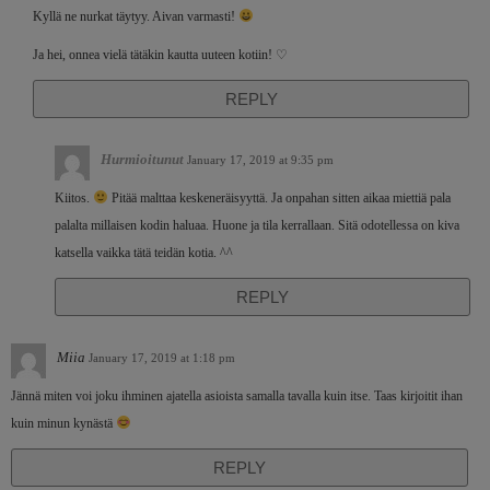
Kyllä ne nurkat täytyy. Aivan varmasti!
Ja hei, onnea vielä tätäkin kautta uuteen kotiin! ♡
REPLY
Hurmioitunut
January 17, 2019 at 9:35 pm
Kiitos.
Pitää malttaa keskeneräisyyttä. Ja onpahan sitten aikaa miettiä pala
palalta millaisen kodin haluaa. Huone ja tila kerrallaan. Sitä odotellessa on kiva
katsella vaikka tätä teidän kotia. ^^
REPLY
Miia
January 17, 2019 at 1:18 pm
Jännä miten voi joku ihminen ajatella asioista samalla tavalla kuin itse. Taas kirjoitit ihan
kuin minun kynästä
REPLY