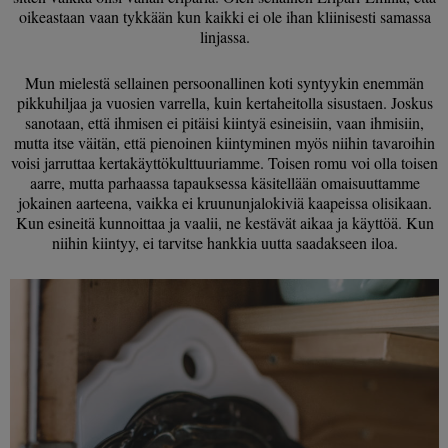
oikeastaan vaan tykkään kun kaikki ei ole ihan kliinisesti samassa
linjassa.
Mun mielestä sellainen persoonallinen koti syntyykin enemmän
pikkuhiljaa ja vuosien varrella, kuin kertaheitolla sisustaen. Joskus
sanotaan, että ihmisen ei pitäisi kiintyä esineisiin, vaan ihmisiin,
mutta itse väitän, että pienoinen kiintyminen myös niihin tavaroihin
voisi jarruttaa kertakäyttökulttuuriamme. Toisen romu voi olla toisen
aarre, mutta parhaassa tapauksessa käsitellään omaisuuttamme
jokainen aarteena, vaikka ei kruununjalokiviä kaapeissa olisikaan.
Kun esineitä kunnoittaa ja vaalii, ne kestävät aikaa ja käyttöä. Kun
niihin kiintyy, ei tarvitse hankkia uutta saadakseen iloa.