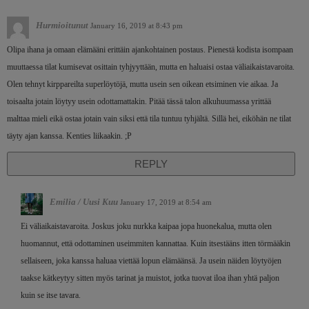
Hurmioitunut
January 16, 2019 at 8:43 pm
Olipa ihana ja omaan elämääni erittäin ajankohtainen postaus. Pienestä kodista isompaan
muuttaessa tilat kumisevat osittain tyhjyyttään, mutta en haluaisi ostaa väliaikaistavaroita.
Olen tehnyt kirppareilta superlöytöjä, mutta usein sen oikean etsiminen vie aikaa. Ja
toisaalta jotain löytyy usein odottamattakin. Pitää tässä talon alkuhuumassa yrittää
malttaa mieli eikä ostaa jotain vain siksi että tila tuntuu tyhjältä. Sillä hei, eiköhän ne tilat
täyty ajan kanssa. Kenties liikaakin. ;P
REPLY
Emilia / Uusi Kuu
January 17, 2019 at 8:54 am
Ei väliaikaistavaroita. Joskus joku nurkka kaipaa jopa huonekalua, mutta olen
huomannut, että odottaminen useimmiten kannattaa. Kuin itsestääns itten törmääkin
sellaiseen, joka kanssa haluaa viettää lopun elämäänsä. Ja usein näiden löytyöjen
taakse kätkeytyy sitten myös tarinat ja muistot, jotka tuovat iloa ihan yhtä paljon
kuin se itse tavara.