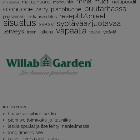
minä
muoti
nettipuodit
makuuhuone
menovinkit
maisemia
puutarhassa
olohuone
pianohuone
party
reseptit/ohjeet
pääsiäinen
raskaus/odotus
sisustus
syötävää/juotavaa
syksy
vapaalla
terveys
treeni
ulkona
vauva
ystäviä
RECENT POSTS
haaveissa vihreä keittiö
pieni wc toimivaksi ja kauniiksi
laskiaispullat ja itse tehty mantelimassa
long time no see
päivä täynnä arvoituksia