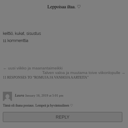
Leppoisaa iltaa. ♡
keittiö
,
kukat
,
sisustus
11 kommenttia
←
uusi viikko ja maanantaimeikki
Talven valoa ja muutama toive viikonlopulle
→
11 RESPONSES TO “ROMUJA JA VANHOJA AARTEITA”
Laura
January 16, 2019 at 5:01 pm
Tämä oli ihana postaus. Lempeä ja hyväntuulinen ♡
REPLY