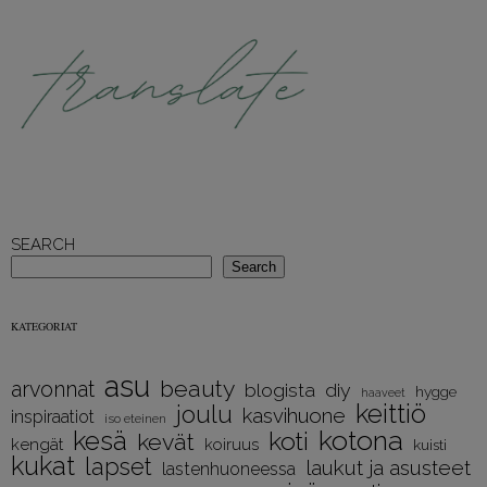
SEARCH
Search
KATEGORIAT
asu
beauty
arvonnat
diy
blogista
hygge
haaveet
keittiö
joulu
kasvihuone
inspiraatiot
iso eteinen
kotona
kesä
koti
kevät
kengät
koiruus
kuisti
kukat
lapset
laukut ja asusteet
lastenhuoneessa