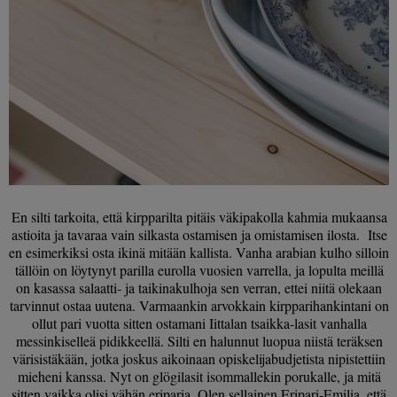
En silti tarkoita, että kirpparilta pitäis väkipakolla kahmia mukaansa
astioita ja tavaraa vain silkasta ostamisen ja omistamisen ilosta. Itse
en esimerkiksi osta ikinä mitään kallista. Vanha arabian kulho silloin
tällöin on löytynyt parilla eurolla vuosien varrella, ja lopulta meillä
on kasassa salaatti- ja taikinakulhoja sen verran, ettei niitä olekaan
tarvinnut ostaa uutena. Varmaankin arvokkain kirpparihankintani on
ollut pari vuotta sitten ostamani Iittalan tsaikka-lasit vanhalla
messinkiselleä pidikkeellä. Silti en halunnut luopua niistä teräksen
värisistäkään, jotka joskus aikoinaan opiskelijabudjetista nipistettiin
mieheni kanssa. Nyt on glögilasit isommallekin porukalle, ja mitä
sitten vaikka olisi vähän eriparia. Olen sellainen Eripari-Emilia, että