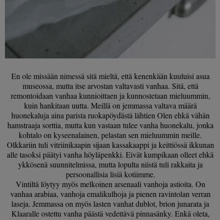
En ole missään nimessä sitä mieltä, että kenenkään kuuluisi asua
museossa, mutta itse arvostan valtavasti vanhaa. Sitä, että
remontoidaan vanhaa kunnioittaen ja kunnostetaan mieluummin,
kuin hankitaan uutta. Meillä on jemmassa valtava määrä
huonekaluja aina parista ruokapöydästä lähtien Olen ehkä vähän
hamstraaja sorttia, mutta kun vastaan tulee vanha huonekalu, jonka
kohtalo on kyseenalainen, pelastan sen mieluummin meille.
Olkkariin tuli vitriinikaapin sijaan kassakaappi ja keittiössä ikkunan
alle tasoksi päätyi vanha höyläpenkki. Eivät kumpikaan olleet ehkä
ykkösenä suunnitelmissa, mutta lopulta niistä tuli rakkaita ja
persoonallisia lisiä kotiimme.
Vintiltä löytyy myös melkoinen arsenaali vanhoja astioita. On
vanhaa arabiaa, vanhoja emalikulhoja ja pienen ravintolan verran
laseja. Jemmassa on myös lasten vanhat dublot, brion junarata ja
Klaaralle ostettu vanha päästä vedettävä pinnasänky. Enkä oleta,