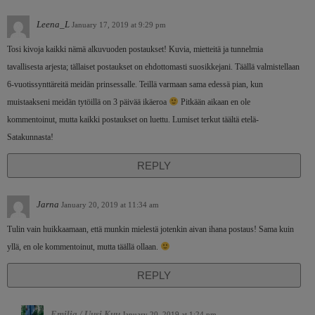
Leena_L
January 17, 2019 at 9:29 pm
Tosi kivoja kaikki nämä alkuvuoden postaukset! Kuvia, mietteitä ja tunnelmia
tavallisesta arjesta; tällaiset postaukset on ehdottomasti suosikkejani. Täällä valmistellaan
6-vuotissynttäreitä meidän prinsessalle. Teillä varmaan sama edessä pian, kun
muistaakseni meidän tytöillä on 3 päivää ikäeroa
Pitkään aikaan en ole
kommentoinut, mutta kaikki postaukset on luettu. Lumiset terkut täältä etelä-
Satakunnasta!
REPLY
Jarna
January 20, 2019 at 11:34 am
Tulin vain huikkaamaan, että munkin mielestä jotenkin aivan ihana postaus! Sama kuin
yllä, en ole kommentoinut, mutta täällä ollaan.
REPLY
Emilia / Uusi Kuu
January 20, 2019 at 1:24 pm