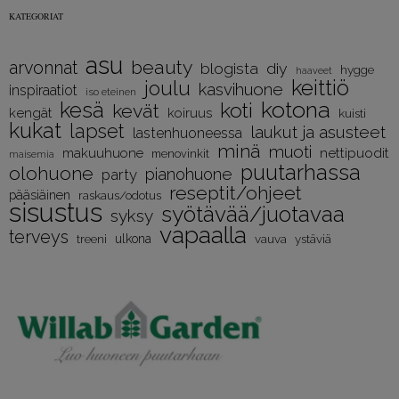
KATEGORIAT
asu
beauty
arvonnat
diy
blogista
hygge
haaveet
keittiö
joulu
kasvihuone
inspiraatiot
iso eteinen
kotona
kesä
koti
kevät
kengät
koiruus
kuisti
kukat
lapset
laukut ja asusteet
lastenhuoneessa
minä
muoti
nettipuodit
makuuhuone
menovinkit
maisemia
puutarhassa
olohuone
pianohuone
party
reseptit/ohjeet
pääsiäinen
raskaus/odotus
sisustus
syötävää/juotavaa
syksy
vapaalla
terveys
treeni
ulkona
vauva
ystäviä