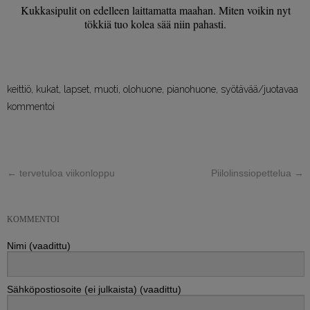
Kukkasipulit on edelleen laittamatta maahan. Miten voikin nyt
tökkiä tuo kolea sää niin pahasti.
keittiö
,
kukat
,
lapset
,
muoti
,
olohuone
,
pianohuone
,
syötävää/juotavaa
kommentoi
←
tervetuloa viikonloppu
Piilolinssiopettelua
→
KOMMENTOI
Nimi (vaadittu)
Sähköpostiosoite (ei julkaista) (vaadittu)