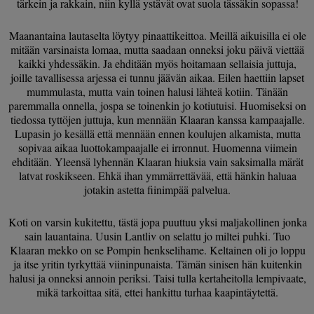
tärkein ja rakkain, niin kyllä ystävät ovat suola tässäkin sopassa!
Maanantaina lautaselta löytyy pinaattikeittoa. Meillä aikuisilla ei ole
mitään varsinaista lomaa, mutta saadaan onneksi joku päivä viettää
kaikki yhdessäkin. Ja ehditään myös hoitamaan sellaisia juttuja,
joille tavallisessa arjessa ei tunnu jäävän aikaa. Eilen haettiin lapset
mummulasta, mutta vain toinen halusi lähteä kotiin. Tänään
paremmalla onnella, jospa se toinenkin jo kotiutuisi. Huomiseksi on
tiedossa tyttöjen juttuja, kun mennään Klaaran kanssa kampaajalle.
Lupasin jo kesällä että mennään ennen koulujen alkamista, mutta
sopivaa aikaa luottokampaajalle ei irronnut. Huomenna viimein
ehditään. Yleensä lyhennän Klaaran hiuksia vain saksimalla märät
latvat roskikseen. Ehkä ihan ymmärrettävää, että hänkin haluaa
jotakin astetta fiinimpää palvelua.
Koti on varsin kukitettu, tästä jopa puuttuu yksi maljakollinen jonka
sain lauantaina. Uusin Lantliv on selattu jo miltei puhki. Tuo
Klaaran mekko on se Pompin henkselihame. Keltainen oli jo loppu
ja itse yritin tyrkyttää viininpunaista. Tämän sinisen hän kuitenkin
halusi ja onneksi annoin periksi. Taisi tulla kertaheitolla lempivaate,
mikä tarkoittaa sitä, ettei hankittu turhaa kaapintäytettä.