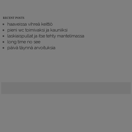
RECENT POSTS
haaveissa vihreä keittiö
pieni wc toimivaksi ja kauniiksi
laskiaispullat ja itse tehty mantelimassa
long time no see
päivä täynnä arvoituksia