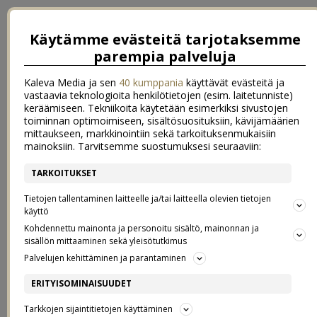
Käytämme evästeitä tarjotaksemme
parempia palveluja
Kaleva Media ja sen
40 kumppania
käyttävät evästeitä ja
vastaavia teknologioita henkilötietojen (esim. laitetunniste)
keräämiseen. Tekniikoita käytetään esimerkiksi sivustojen
toiminnan optimoimiseen, sisältösuosituksiin, kävijämäärien
mittaukseen, markkinointiin sekä tarkoituksenmukaisiin
mainoksiin. Tarvitsemme suostumuksesi seuraaviin:
TARKOITUKSET
←
tervetuloa viikonloppu
Piilolinssiopettelua
→
Tietojen tallentaminen laitteelle ja/tai laitteella olevien tietojen
SYYSLOMA
käyttö
Kohdennettu mainonta ja personoitu sisältö, mainonnan ja
sisällön mittaaminen sekä yleisötutkimus
21.10.2019
Palvelujen kehittäminen ja parantaminen
ERITYISOMINAISUUDET
Tarkkojen sijaintitietojen käyttäminen