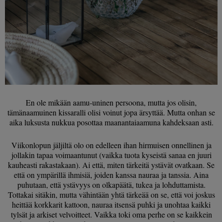
En ole mikään aamu-uninen persoona, mutta jos olisin,
tämänaamuinen kissaralli olisi voinut jopa ärsyttää. Mutta onhan se
aika luksusta nukkua posottaa maanantaiaamuna kahdeksaan asti.
Viikonlopun jäljiltä olo on edelleen ihan hirmuisen onnellinen ja
jollakin tapaa voimaantunut (vaikka tuota kyseistä sanaa en juuri
kauheasti rakastakaan). Ai että, miten tärkeitä ystävät ovatkaan. Se
että on ympärillä ihmisiä, joiden kanssa nauraa ja tanssia. Aina
puhutaan, että ystävyys on olkapäätä, tukea ja lohduttamista.
Tottakai sitäkin, mutta vähintään yhtä tärkeää on se, että voi joskus
heittää korkkarit kattoon, nauraa itsensä puhki ja unohtaa kaikki
tylsät ja arkiset velvoitteet. Vaikka toki oma perhe on se kaikkein