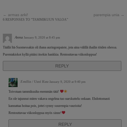
←
armas arki!
parempia unia
→
6 RESPONSES TO “TAMMIKUUN VALOA”
Anna
January 9, 2020 at 8:45 pm
Täällä Itä-Suomessakin oli ihana auringonpaiste, jota aina välillä ihailin töiden ohessa.
Purentakiskot kyllä pitäisi itsekin hankkia. Rentouttavaa viikonloppua!
REPLY
Emilia / Uusi Kuu
January 9, 2020 at 9:40 pm
Toivotaan tammikuulta enemmän tätä!
En ole tajunnut miten vakava ongelma tuo narskuttelu onkaan. Ehdottomasti
kannattaa hoitaa pois, jottei synny suurempia vaurioita!
Rentouttavaa viikonloppua myös sinne!
REPLY