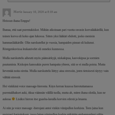
Maria
January 10, 2020 at 8:18 am
Heissun ihana Emppu!
Ihanaa, että saat purentakiskot. Mähän aikoinaan pari vuotta ravasin korvalääkärillä, kun
toinen korva oli koko ajan lukossa. Sitten yksi lääkäri ehdotti, josko menisin
hammaslääkärille. Olin narskutellut jo vuosia, hampaiden pinnat oli kulunut.
Röntgenkuvissa leukanivelet oli onneksi kunnossa.
Mulla narskuttelu aiheutti myös päänsärkyjä, niskakipua, kasvokipua ja sormien
puutumista. Kiskojen kanssakin puren hampaita yhteen, sitä se ei mulla poista. Mutta
lieventää noita oireita. Mulla narskuttelu liittyy aina stressiin, joten tietoisesti täytyy vain
välttää stressiä.
Hei vinkkinä voice massage-hieronta. Käyn kerran kuussa hierotuttamassa
purentalihakset auki, itkua väännän välillä tuolla, mutta ah, miten ihana olotila, kun ne
aukeaa
Lisäksi hieron itse guasha-lastalla korvien edestä ja leuasta.
Ai niin ja voice massage -hierojani antoi vinkin viinipullon korkista. Teen (aina kun
muistan) harjoituksen, jossa laitan viinipullon korkin pitkittäin etuhampaideni väliin.