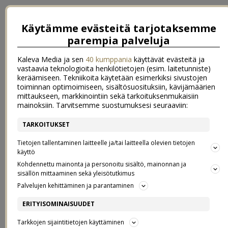
Käytämme evästeitä tarjotaksemme
parempia palveluja
Kaleva Media ja sen
40 kumppania
käyttävät evästeitä ja
vastaavia teknologioita henkilötietojen (esim. laitetunniste)
keräämiseen. Tekniikoita käytetään esimerkiksi sivustojen
toiminnan optimoimiseen, sisältösuosituksiin, kävijämäärien
mittaukseen, markkinointiin sekä tarkoituksenmukaisiin
mainoksiin. Tarvitsemme suostumuksesi seuraaviin:
TARKOITUKSET
←
armas arki!
parempia unia
→
Tietojen tallentaminen laitteelle ja/tai laitteella olevien tietojen
TAMMIKUUN VALOA
käyttö
Kohdennettu mainonta ja personoitu sisältö, mainonnan ja
sisällön mittaaminen sekä yleisötutkimus
09.1.2020
Palvelujen kehittäminen ja parantaminen
ERITYISOMINAISUUDET
Tarkkojen sijaintitietojen käyttäminen