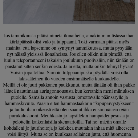
Jos tammikuusta pitäisi nimetä ilonaiheita, ainakin mun listassa ihan
kärkipäässä olisi valo ja tulppaanit. Toki varmaan pitäisi myös
mainita, että lapsemme on syntynyt tammikuussa, mutta pysytään
nyt näissä yleisissä ilonaiheissa. Jos eilen olikin niin pimeää, että
luulin teleportanneeni takaisin joulukuun puoliväliin, niin tänään on
paistanut sitten senkin edestä. Ja ai että, mutta onkin tehnyt hyvää!
Voisin jopa tottua. Samoin tulppaanipuska pöydällä voisi olla
lakisääteinen ilo vuoden ensimmäiselle kuukaudelle.
Meillä ei ole juuri pakkanen paukkunut, mutta tänään oli ihan pakko
lähteä nauttimaan auringonnoususta kun kerrankin meni miinuksen
puolelle. Samalla annoin vastusta jomottavalle päänsärylle ja
hammaskivulle. Pääsin eilen hammaslääkärin “kipupäivystykseen”
ja luulin ihan oikeasti että olen saanut ihka ensimmäisen reiän
purukalustooni. Meuhkasin jo lapsillekin hampaidenpesusta ja
pelottelin kaikenlaisilla skenaarioilla. Tai no, mietin omalle
kohdalleni jo juurihoitoja ja kaikkea muutakin inhaa mitä aiheeseen
voisi liittyä. Mutta se on kuulkaas sellainen juttu, että huomenna