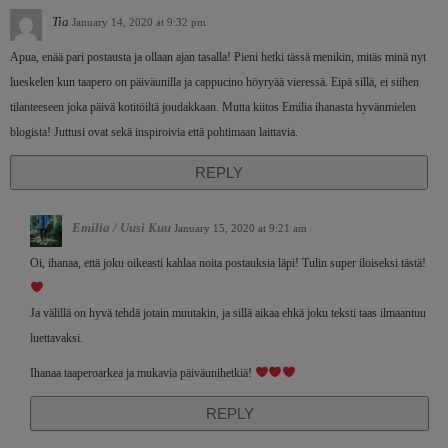
Tia
January 14, 2020 at 9:32 pm
Apua, enää pari postausta ja ollaan ajan tasalla! Pieni hetki tässä menikin, mitäs minä nyt
lueskelen kun taapero on päiväunilla ja cappucino höyryää vieressä. Eipä sillä, ei siihen
tilanteeseen joka päivä kotitöiltä joudakkaan. Mutta kiitos Emilia ihanasta hyvänmielen
blogista! Juttusi ovat sekä inspiroivia että pohtimaan laittavia.
REPLY
Emilia / Uusi Kuu
January 15, 2020 at 9:21 am
Oi, ihanaa, että joku oikeasti kahlaa noita postauksia läpi! Tulin super iloiseksi tästä!
Ja välillä on hyvä tehdä jotain muutakin, ja sillä aikaa ehkä joku teksti taas ilmaantuu
luettavaksi.
Ihanaa taaperoarkea ja mukavia päiväunihetkiä!
REPLY