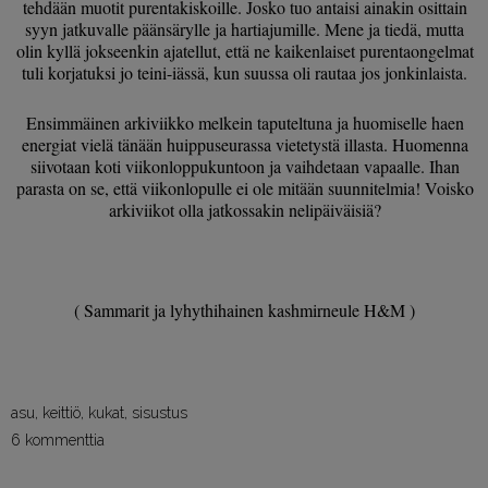
tehdään muotit purentakiskoille. Josko tuo antaisi ainakin osittain
syyn jatkuvalle päänsärylle ja hartiajumille. Mene ja tiedä, mutta
olin kyllä jokseenkin ajatellut, että ne kaikenlaiset purentaongelmat
tuli korjatuksi jo teini-iässä, kun suussa oli rautaa jos jonkinlaista.
Ensimmäinen arkiviikko melkein taputeltuna ja huomiselle haen
energiat vielä tänään huippuseurassa vietetystä illasta. Huomenna
siivotaan koti viikonloppukuntoon ja vaihdetaan vapaalle. Ihan
parasta on se, että viikonlopulle ei ole mitään suunnitelmia! Voisko
arkiviikot olla jatkossakin nelipäiväisiä?
( Sammarit ja lyhythihainen kashmirneule H&M )
asu
,
keittiö
,
kukat
,
sisustus
6 kommenttia