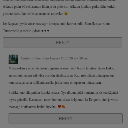
Alkuun pidin 30 sek aamuin illoin ja sit pidensin. Alkuun jouduin pätkimään korkin
pienemmäksi, kun ei leuat auenneet tarpeeksi
Jos kaipaat hyvää voice massage -hierojaa, niin kerron sulle. Samalla saan sinut
Tampereelle ja meille kylään ♥ ♥ ♥
REPLY
Emilia / Uusi Kuu
January 15, 2020 at 9:20 am
Mitenköhän yleinen tämäkin ongelma oikeasti on! Ja silti tutkitaan lähes kaikki,
ennen kuin tajuaa että vika olisikin siellä suussa. Kun näennäisesti hampaat on
kunnossa ainakin niillä mittareilla, joilla tuota on opetettu mittaamaan.
Pitääkin tuo viinipullon korkki testata. Nyt alkuun pitää kuulemma kiskoa käyttää
myös päivällä. Katsotaan, miten homma alkaa helpottua. Ja Tampere, sinä ja voice
massage kuulostavat kaikki hyviltä!
REPLY