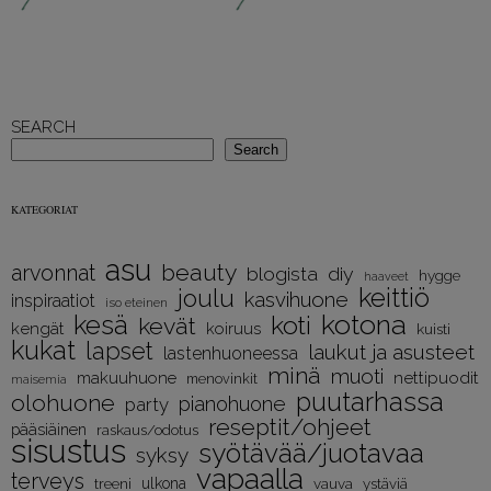
SEARCH
Search
KATEGORIAT
asu
beauty
arvonnat
diy
blogista
hygge
haaveet
keittiö
joulu
kasvihuone
inspiraatiot
iso eteinen
kotona
kesä
koti
kevät
kengät
koiruus
kuisti
kukat
lapset
laukut ja asusteet
lastenhuoneessa
minä
muoti
nettipuodit
makuuhuone
menovinkit
maisemia
puutarhassa
olohuone
pianohuone
party
reseptit/ohjeet
pääsiäinen
raskaus/odotus
sisustus
syötävää/juotavaa
syksy
vapaalla
terveys
treeni
ulkona
vauva
ystäviä