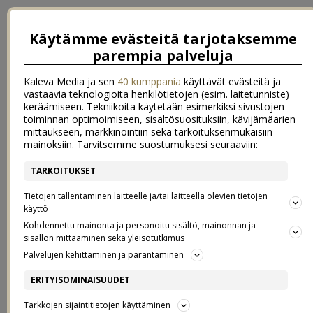
Käytämme evästeitä tarjotaksemme
parempia palveluja
Kaleva Media ja sen
40 kumppania
käyttävät evästeitä ja
vastaavia teknologioita henkilötietojen (esim. laitetunniste)
keräämiseen. Tekniikoita käytetään esimerkiksi sivustojen
toiminnan optimoimiseen, sisältösuosituksiin, kävijämäärien
mittaukseen, markkinointiin sekä tarkoituksenmukaisiin
mainoksiin. Tarvitsemme suostumuksesi seuraaviin:
TARKOITUKSET
←
syksy muutti kasvihuoneeseen
Etäpäivän ylellinen ja supernopea lounaspasta
→
Tietojen tallentaminen laitteelle ja/tai laitteella olevien tietojen
käyttö
HOPEAREUNUKSIA
Kohdennettu mainonta ja personoitu sisältö, mainonnan ja
sisällön mittaaminen sekä yleisötutkimus
Palvelujen kehittäminen ja parantaminen
28.9.2021
ERITYISOMINAISUUDET
Tarkkojen sijaintitietojen käyttäminen