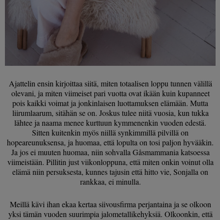
Ajattelin ensin kirjoittaa siitä, miten totaalisen loppu tunnen välillä
olevani, ja miten viimeiset pari vuotta ovat ikään kuin kupanneet
pois kaikki voimat ja jonkinlaisen luottamuksen elämään. Mutta
liirumlaarum, sitähän se on. Joskus tulee niitä vuosia, kun tukka
lähtee ja naama menee kurttuun kymmenenkin vuoden edestä.
Sitten kuitenkin myös niillä synkimmillä pilvillä on
hopeareunuksensa, ja huomaa, että lopulta on tosi paljon hyvääkin.
Ja jos ei muuten huomaa, niin sohvalla Gåsmammania katsoessa
viimeistään. Pillitin just viikonloppuna, että miten onkin voinut olla
elämä niin persuksesta, kunnes tajusin että hitto vie, Sonjalla on
rankkaa, ei minulla.
Meillä kävi ihan ekaa kertaa siivousfirma perjantaina ja se olkoon
yksi tämän vuoden suurimpia jalometallikehyksiä. Olkoonkin, että