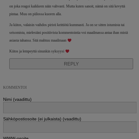
on joka reagoi kaikkeen näin vahvasti. Mutta kuten sanoit, nämä on sitä kevyttä
pintaa. Muu on piilossa kuoren alla.
Ja kiitos, valaisin vaihdos piristi keittiötä kummasti. Ja on se sitten istumista tai
seisomista, mielestäni positiivista kommentointia voi maailmassa antaa ihan mistä
asiasta tahansa. Sitä mahtuu maailmaan
Kiitos ja lempeyttä sinunkin syksyysi
REPLY
KOMMENTOI
Nimi (vaadittu)
Sähköpostiosoite (ei julkaista) (vaadittu)
WWW-osoite