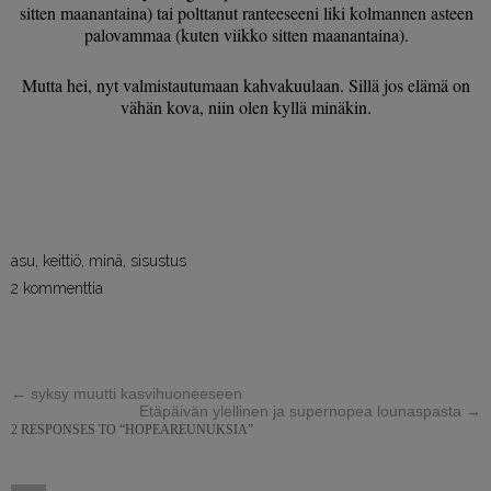
sitten maanantaina) tai polttanut ranteeseeni liki kolmannen asteen
palovammaa (kuten viikko sitten maanantaina).
Mutta hei, nyt valmistautumaan kahvakuulaan. Sillä jos elämä on
vähän kova, niin olen kyllä minäkin.
asu
,
keittiö
,
minä
,
sisustus
2 kommenttia
←
syksy muutti kasvihuoneeseen
Etäpäivän ylellinen ja supernopea lounaspasta
→
2 RESPONSES TO “HOPEAREUNUKSIA”