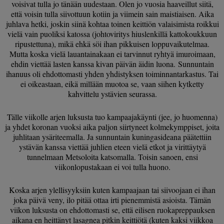
voisivat tulla jo tänään uudestaan. Olen jo vuosia haaveillut siitä,
että voisin tulla siivottuun kotiin ja viimein sain maistiaisen. Aika
juhlava hetki, joskin siinä kohtaa toinen keittiön valaisimista roikkui
vielä vain puoliksi katossa (johtoviritys hiuslenkillä kattokoukkuun
ripustettuna), mikä ehkä söi ihan pikkuisen loppuvaikutelmaa.
Mutta koska vielä lauantainakaan ei tarvinnut ryhtyä imuroimaan,
ehdin viettää lasten kanssa kivan päivän äidin luona. Sunnuntain
ihanuus oli ehdottomasti yhden yhdistyksen toiminnantarkastus. Tai
ei oikeastaan, eikä millään muotoa se, vaan siihen kytketty
kahvittelu ystävien seurassa.
Tälle viikolle arjen luksusta tuo kampaajakäynti (jee, jo huomenna)
ja yhdet koronan vuoksi aika paljon siirtyneet kolmekymppiset, joita
juhlitaan ysäriteemalla. Ja sunnuntain kuningasideana päätettiin
ystävän kanssa viettää juhlien eteen vielä etkot ja virittäytyä
tunnelmaan Metsoloita katsomalla. Toisin sanoen, ensi
viikonlopustakaan ei voi tulla huono.
Koska arjen ylellisyyksiin kuten kampaajaan tai siivoojaan ei ihan
joka päivä veny, ilo pitää ottaa irti pienemmistä asioista. Tämän
viikon luksusta on ehdottomasti se, että eilisen ruokapreppauksen
aikana en heittänyt lasagnea pitkin keittiötä (kuten kaksi viikkoa