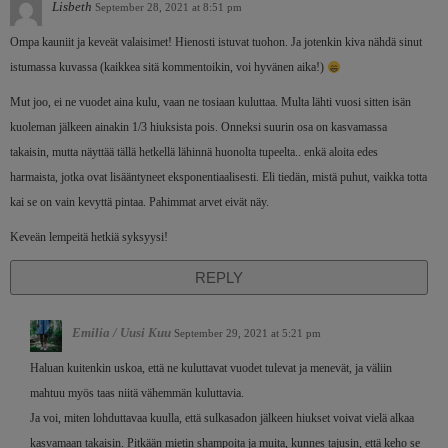
Lisbeth
September 28, 2021 at 8:51 pm
Ompa kauniit ja keveät valaisimet! Hienosti istuvat tuohon. Ja jotenkin kiva nähdä sinut
istumassa kuvassa (kaikkea sitä kommentoikin, voi hyvänen aika!)
Mut joo, ei ne vuodet aina kulu, vaan ne tosiaan kuluttaa. Multa lähti vuosi sitten isän
kuoleman jälkeen ainakin 1/3 hiuksista pois. Onneksi suurin osa on kasvamassa
takaisin, mutta näyttää tällä hetkellä lähinnä huonolta tupeelta.. enkä aloita edes
harmaista, jotka ovat lisääntyneet eksponentiaalisesti. Eli tiedän, mistä puhut, vaikka totta
kai se on vain kevyttä pintaa. Pahimmat arvet eivät näy.
Keveän lempeitä hetkiä syksyysi!
REPLY
Emilia / Uusi Kuu
September 29, 2021 at 5:21 pm
Haluan kuitenkin uskoa, että ne kuluttavat vuodet tulevat ja menevät, ja väliin
mahtuu myös taas niitä vähemmän kuluttavia.
Ja voi, miten lohduttavaa kuulla, että sulkasadon jälkeen hiukset voivat vielä alkaa
kasvamaan takaisin. Pitkään mietin shampoita ja muita, kunnes tajusin, että keho se