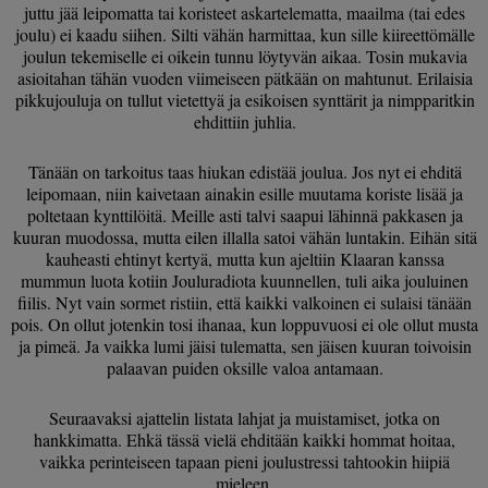
juttu jää leipomatta tai koristeet askartelematta, maailma (tai edes
joulu) ei kaadu siihen. Silti vähän harmittaa, kun sille kiireettömälle
joulun tekemiselle ei oikein tunnu löytyvän aikaa. Tosin mukavia
asioitahan tähän vuoden viimeiseen pätkään on mahtunut. Erilaisia
pikkujouluja on tullut vietettyä ja esikoisen synttärit ja nimpparitkin
ehdittiin juhlia.
Tänään on tarkoitus taas hiukan edistää joulua. Jos nyt ei ehditä
leipomaan, niin kaivetaan ainakin esille muutama koriste lisää ja
poltetaan kynttilöitä. Meille asti talvi saapui lähinnä pakkasen ja
kuuran muodossa, mutta eilen illalla satoi vähän luntakin. Eihän sitä
kauheasti ehtinyt kertyä, mutta kun ajeltiin Klaaran kanssa
mummun luota kotiin Jouluradiota kuunnellen, tuli aika jouluinen
fiilis. Nyt vain sormet ristiin, että kaikki valkoinen ei sulaisi tänään
pois. On ollut jotenkin tosi ihanaa, kun loppuvuosi ei ole ollut musta
ja pimeä. Ja vaikka lumi jäisi tulematta, sen jäisen kuuran toivoisin
palaavan puiden oksille valoa antamaan.
Seuraavaksi ajattelin listata lahjat ja muistamiset, jotka on
hankkimatta. Ehkä tässä vielä ehditään kaikki hommat hoitaa,
vaikka perinteiseen tapaan pieni joulustressi tahtookin hiipiä
mieleen.