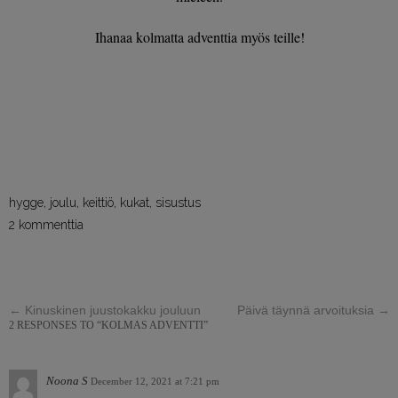
Ihanaa kolmatta adventtia myös teille!
hygge
,
joulu
,
keittiö
,
kukat
,
sisustus
2 kommenttia
←
Kinuskinen juustokakku jouluun
Päivä täynnä arvoituksia
→
2 RESPONSES TO “KOLMAS ADVENTTI”
Noona S
December 12, 2021 at 7:21 pm