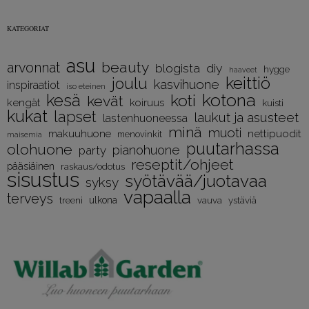
KATEGORIAT
asu
beauty
arvonnat
diy
blogista
hygge
haaveet
keittiö
joulu
kasvihuone
inspiraatiot
iso eteinen
kotona
kesä
koti
kevät
kengät
koiruus
kuisti
kukat
lapset
laukut ja asusteet
lastenhuoneessa
minä
muoti
nettipuodit
makuuhuone
menovinkit
maisemia
puutarhassa
olohuone
pianohuone
party
reseptit/ohjeet
pääsiäinen
raskaus/odotus
sisustus
syötävää/juotavaa
syksy
vapaalla
terveys
treeni
ulkona
vauva
ystäviä