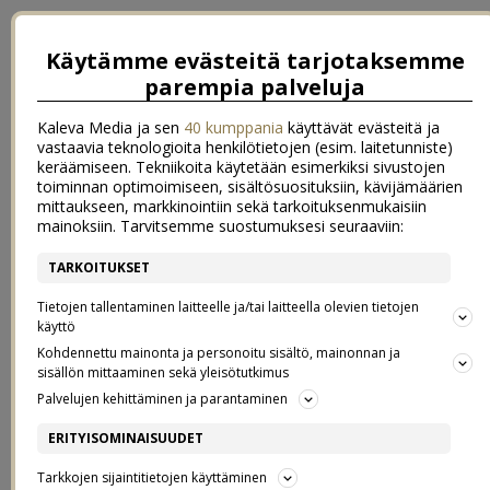
Käytämme evästeitä tarjotaksemme
parempia palveluja
Kaleva Media ja sen
40 kumppania
käyttävät evästeitä ja
vastaavia teknologioita henkilötietojen (esim. laitetunniste)
keräämiseen. Tekniikoita käytetään esimerkiksi sivustojen
toiminnan optimoimiseen, sisältösuosituksiin, kävijämäärien
mittaukseen, markkinointiin sekä tarkoituksenmukaisiin
mainoksiin. Tarvitsemme suostumuksesi seuraaviin:
TARKOITUKSET
←
Kinuskinen juustokakku jouluun
Päivä täynnä arvoituksia
→
Tietojen tallentaminen laitteelle ja/tai laitteella olevien tietojen
KOLMAS ADVENTTI
käyttö
Kohdennettu mainonta ja personoitu sisältö, mainonnan ja
sisällön mittaaminen sekä yleisötutkimus
12.12.2021
Palvelujen kehittäminen ja parantaminen
ERITYISOMINAISUUDET
Tarkkojen sijaintitietojen käyttäminen