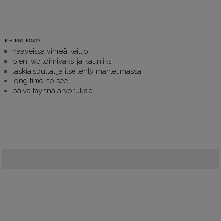
RECENT POSTS
haaveissa vihreä keittiö
pieni wc toimivaksi ja kauniiksi
laskiaispullat ja itse tehty mantelimassa
long time no see
päivä täynnä arvoituksia