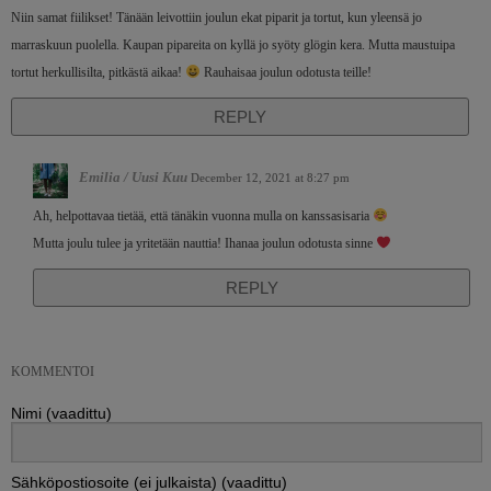
Niin samat fiilikset! Tänään leivottiin joulun ekat piparit ja tortut, kun yleensä jo
marraskuun puolella. Kaupan pipareita on kyllä jo syöty glögin kera. Mutta maustuipa
tortut herkullisilta, pitkästä aikaa!
Rauhaisaa joulun odotusta teille!
REPLY
Emilia / Uusi Kuu
December 12, 2021 at 8:27 pm
Ah, helpottavaa tietää, että tänäkin vuonna mulla on kanssasisaria
Mutta joulu tulee ja yritetään nauttia! Ihanaa joulun odotusta sinne
REPLY
KOMMENTOI
Nimi (vaadittu)
Sähköpostiosoite (ei julkaista) (vaadittu)