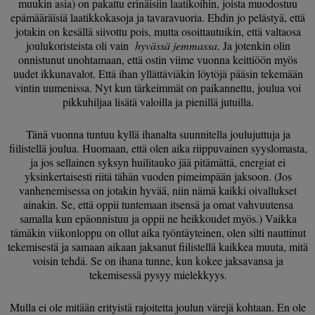
muukin asia) on pakattu erinäisiin laatikoihin, joista muodostuu
epämääräisiä laatikkokasoja ja tavaravuoria. Ehdin jo pelästyä, että
jotakin on kesällä siivottu pois, mutta osoittautuikin, että valtaosa
joulukoristeista oli vain
hyvässä jemmassa
. Ja jotenkin olin
onnistunut unohtamaan, että ostin viime vuonna keittiöön myös
uudet ikkunavalot. Että ihan yllättäviäkin löytöjä pääsin tekemään
vintin uumenissa. Nyt kun tärkeimmät on paikannettu, joulua voi
pikkuhiljaa lisätä valoilla ja pienillä jutuilla.
Tänä vuonna tuntuu kyllä ihanalta suunnitella joulujuttuja ja
fiilistellä joulua. Huomaan, että olen aika riippuvainen syyslomasta,
ja jos sellainen syksyn huilitauko jää pitämättä, energiat ei
yksinkertaisesti riitä tähän vuoden pimeimpään jaksoon. (Jos
vanhenemisessa on jotakin hyvää, niin nämä kaikki oivallukset
ainakin. Se, että oppii tuntemaan itsensä ja omat vahvuutensa
samalla kun epäonnistuu ja oppii ne heikkoudet myös.) Vaikka
tämäkin viikonloppu on ollut aika työntäyteinen, olen silti nauttinut
tekemisestä ja samaan aikaan jaksanut fiilistellä kaikkea muuta, mitä
voisin tehdä. Se on ihana tunne, kun kokee jaksavansa ja
tekemisessä pysyy mielekkyys.
Mulla ei ole mitään erityistä rajoitetta joulun värejä kohtaan. En ole