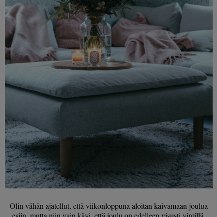
Olin vähän ajatellut, että viikonloppuna aloitan kaivamaan joulua
esiin, mutta niin vain kävi, että joulu on edelleen visusti vintillä.