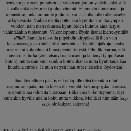
henkeen ja vereen punaisen tai valkoisen joulun ystävä, enkä sillä
tavalla ehkä edes mieti joulua väreinä. Enemmän tunnelmana ja
monesti se, mikä on mulle jouluista voi taas olla jollekulle toiselle
arkipäiväistä. Vaikka meillä poltellaan kynttilöitä miltei ympäri
vuoden, näin marraskuussa kynttilöiden kulutus aina tietysti
vähintäänkin tuplaantuu. Viikonloppuna löysin ihanat kierrekynttilät
täältä
. Samalla reissulla piipahdin kirppiksellä ihan vain
katsomassa, josko siellä olisi messinkisiä kynttilänjalkoja, koska
mielestäni kokoelmani huusi pientä lisäystä. Olin liki varma, että
reissu olisi turha (olen etsinyt näitä usein ja lähtenyt tyhjin käsin
kotiin), mutta sain kuin sainkin kolme ihanaa uutta kynttilänjalkaa
kuudella eurolla. Ja tulin tietysti ihan super iloiseksi löydöstäni!
Ihan täydellinen päätös viikonlopulle olisi tietenkin ollut
riisipuuroiltapala, mutta koska ilta vierähti kokouspöydän ääressä,
riisipuuro saa odotella vuoroaan. Ehkä ensi viikonloppuna. Nyt
kuitenkin hyvillä mielin kohti uutta viikkoa. Meillä ei nimittäin (
kop
kop)
ole kukaan sairaana!
asu
,
joulu
,
keittiö
,
kukat
,
olohuone
,
pianohuone
,
sisustus