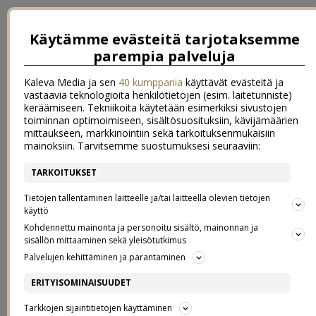
Käytämme evästeitä tarjotaksemme
parempia palveluja
Kaleva Media ja sen
40 kumppania
käyttävät evästeitä ja
vastaavia teknologioita henkilötietojen (esim. laitetunniste)
keräämiseen. Tekniikoita käytetään esimerkiksi sivustojen
toiminnan optimoimiseen, sisältösuosituksiin, kävijämäärien
mittaukseen, markkinointiin sekä tarkoituksenmukaisiin
mainoksiin. Tarvitsemme suostumuksesi seuraaviin:
TARKOITUKSET
LÖYTÖJÄ – UUSIA JA VANHOJA
Tietojen tallentaminen laitteelle ja/tai laitteella olevien tietojen
käyttö
Kohdennettu mainonta ja personoitu sisältö, mainonnan ja
21.11.2021
sisällön mittaaminen sekä yleisötutkimus
Palvelujen kehittäminen ja parantaminen
ERITYISOMINAISUUDET
Tarkkojen sijaintitietojen käyttäminen