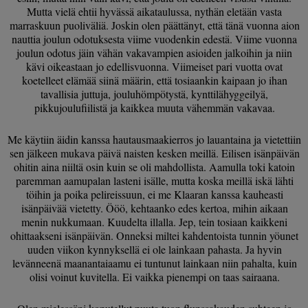
Mutta vielä ehtii hyvässä aikataulussa, nythän eletään vasta
marraskuun puoliväliä. Joskin olen päättänyt, että tänä vuonna aion
nauttia joulun odotuksesta viime vuodenkin edestä. Viime vuonna
joulun odotus jäin vähän vakavampien asioiden jalkoihin ja niin
kävi oikeastaan jo edellisvuonna. Viimeiset pari vuotta ovat
koetelleet elämää siinä määrin, että tosiaankin kaipaan jo ihan
tavallisia juttuja, jouluhömpötystä, kynttilähyggeilyä,
pikkujoulufiilistä ja kaikkea muuta vähemmän vakavaa.
Me käytiin äidin kanssa hautausmaakierros jo lauantaina ja vietettiin
sen jälkeen mukava päivä naisten kesken meillä. Eilisen isänpäivän
ohitin aina niiltä osin kuin se oli mahdollista. Aamulla toki katoin
paremman aamupalan lasteni isälle, mutta koska meillä iskä lähti
töihin ja poika pelireissuun, ei me Klaaran kanssa kauheasti
isänpäivää vietetty. Ööö, kehtaanko edes kertoa, mihin aikaan
menin nukkumaan. Kuudelta illalla. Jep, tein tosiaan kaikkeni
ohittaakseni isänpäivän. Onneksi miltei kahdentoista tunnin yöunet
uuden viikon kynnyksellä ei ole lainkaan pahasta. Ja hyvin
levänneenä maanantaiaamu ei tuntunut lainkaan niin pahalta, kuin
olisi voinut kuvitella. Ei vaikka pienempi on taas sairaana.