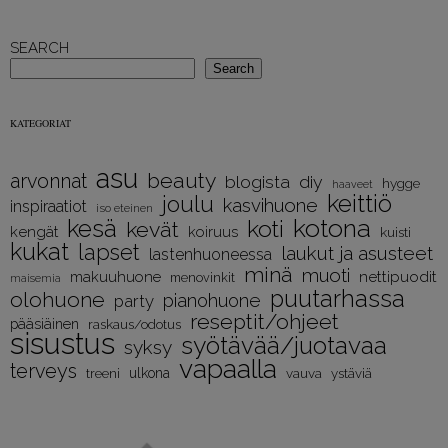
SEARCH
Search
KATEGORIAT
asu
beauty
arvonnat
diy
blogista
hygge
haaveet
keittiö
joulu
kasvihuone
inspiraatiot
iso eteinen
kotona
kesä
koti
kevät
kengät
koiruus
kuisti
kukat
lapset
laukut ja asusteet
lastenhuoneessa
minä
muoti
nettipuodit
makuuhuone
menovinkit
maisemia
puutarhassa
olohuone
pianohuone
party
reseptit/ohjeet
pääsiäinen
raskaus/odotus
sisustus
syötävää/juotavaa
syksy
vapaalla
terveys
treeni
ulkona
vauva
ystäviä