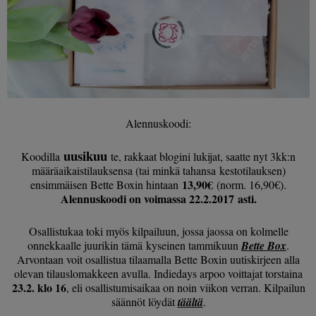
Alennuskoodi:
uusikuu
Koodilla
te, rakkaat blogini lukijat, saatte nyt 3kk:n
määräaikaistilauksensa (tai minkä tahansa kestotilauksen)
13,90€
ensimmäisen Bette Boxin hintaan
(norm. 16,90€).
Alennuskoodi on voimassa 22.2.2017 asti.
Osallistukaa toki myös kilpailuun, jossa jaossa on kolmelle
onnekkaalle juurikin tämä kyseinen tammikuun
Bette Box
.
Arvontaan voit osallistua tilaamalla Bette Boxin uutiskirjeen alla
olevan tilauslomakkeen avulla. Indiedays arpoo voittajat torstaina
23.2. klo 16
, eli osallistumisaikaa on noin viikon verran. Kilpailun
säännöt löydät
täältä
.