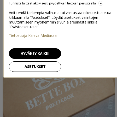
Tunnista laitteet aktiivisesti pyydettyjen tietojen perusteella
kaupallinen yhteistyö
Bette Box
in kanssa! Bette Box on
kuukausittain tilaajiensa postilaatikkoon ilmestyvä kauneuden
Voit tehdä tarkempia valintoja tai vastustaa oikeutettua etua
erikoislähetys, johon kootaan tämän hetken kuumimmat
klikkaamalla “Asetukset”. Löydät asetukset valintojen
kosmetiikkauutuudet, trendituotteet ja klassikot. Kyllä, kyseessä on
muuttamiseen myöhemmin sivun alareunasta linkillä
ennen
Liv Boxin
nimellä tunnettu paketti, joka uudistui nyt paitsi
“Evästeasetukset”.
nimeltään, myös sisällöltään ja ulkonäöltään.
Tietosuoja Kaleva Mediassa
HYVÄKSY KAIKKI
ASETUKSET