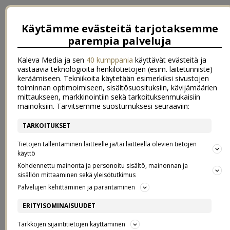
Käytämme evästeitä tarjotaksemme
parempia palveluja
Kaleva Media ja sen
40 kumppania
käyttävät evästeitä ja
vastaavia teknologioita henkilötietojen (esim. laitetunniste)
keräämiseen. Tekniikoita käytetään esimerkiksi sivustojen
toiminnan optimoimiseen, sisältösuosituksiin, kävijämäärien
mittaukseen, markkinointiin sekä tarkoituksenmukaisiin
mainoksiin. Tarvitsemme suostumuksesi seuraaviin:
TARKOITUKSET
BETTE BOX – KAUNEUDEN
Tietojen tallentaminen laitteelle ja/tai laitteella olevien tietojen
käyttö
Kohdennettu mainonta ja personoitu sisältö, mainonnan ja
ERIKOISLÄHETYS
sisällön mittaaminen sekä yleisötutkimus
Palvelujen kehittäminen ja parantaminen
15.2.2017
ERITYISOMINAISUUDET
Tarkkojen sijaintitietojen käyttäminen
Pikkuisen kosmetiikka- ja kauneusjuttuja tähän väliin, eli