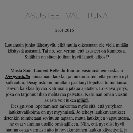
ASUSTEET VALITTUNA
23.4.2015
Lauantain juhlat lähestyvät, eikä mulla oikeastaan ole vielä mitään
käsitystä asustani. Tai no, sen verran, että asusteet on kunnossa.
Siitähän on sitten jo ihan hyvä lähteä, eikös!?
Musta Saint Laurent Belle du Jour on ensimmäinen koskaan
Designistolta
lainaamani laukku, ja hiukan suren, että ympyrä nyt
sulkeutuu; Designisto on nimittäin päättänyt lopettaa toimintansa.
Toivon kaikkea hyvää Katriinalle jatkoa ajatellen. Loistava yritys,
joka on tarjonnut ihan mahtavaa palvelua. Katriinan oman viestin
asiasta voit lukea
täältä
.
Designiston lopettaminen tarkoittaa myös sitä, että yrityksen
laukkuvalikoima on nyt myynnissä. Jo tehdyt laukkuvaraukset
tietenkin toimitetaan sovittuun tapaan, mutta laukkujen vapautuessa,
ne ovat valmiina uusille omistajilleen. Niin, että nyt olisi hyvä
sauma ostaa varmasti aito ja hyväkuntoinen laukku käytettynä, ja