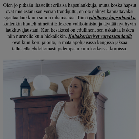
Olen jo pitkään ihastellut erilaisa hapsulaukkuja, mutta koska hapsut
ovat mielestäni sen verran trendijuttu, en ole nähnyt kannattavaksi
sijoittaa laukkuun suurta rahamäärää. Tämä
edullinen hapsulaukku
kuitenkin huuteli nimeäni Elloksen valikoimista, ja täyttää nyt hyvin
laukkuvajaustani. Kun kesäkassi on edullinen, sen uskaltaa laskea
niin nurmelle kuin hiekallekin.
Kultakoristeiset varvassandaalit
ovat kuin koru jaloille, ja matalapohjaisissa kengissä jaksaa
tallustella ehdottomasti pidempään kuin korkeissa koroissa.