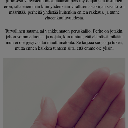
juridisesti vahvistetut liitot. Jättäisin pois myös ajan ja ikuisuuden
eron, sillä enemmän kuin yhdenkään virallisen asiakirjan sisältö voi
määrittää, perheitä yhdistää kuitenkin eniten rakkaus, ja tunne
yhteenkuuluvuudesta.
Turvallinen satama tai vankkumaton peruskallio. Perhe on jotakin,
johon voimme luottaa ja nojata, kun tuntuu, että elämässä mikään
muu ei ole pysyvää tai muuttumatonta. Se tarjoaa suojaa ja tukea,
mutta ennen kaikkea tunteen siitä, että emme ole yksin.