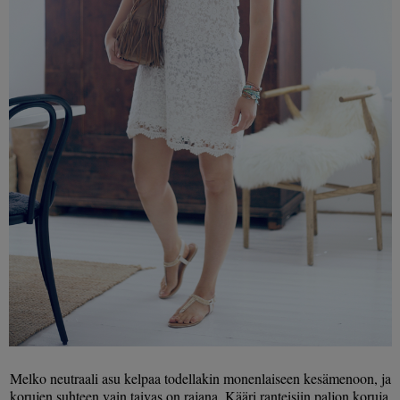
Melko neutraali asu kelpaa todellakin monenlaiseen kesämenoon, ja
korujen suhteen vain taivas on rajana. Kääri ranteisiin paljon koruja,