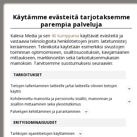
Käytämme evästeitä tarjotaksemme
parempia palveluja
Kaleva Media ja sen
40 kumppania
käyttävät evästeitä ja
vastaavia teknologioita henkilötietojen (esim. laitetunniste)
keräämiseen. Tekniikoita käytetään esimerkiksi sivustojen
toiminnan optimoimiseen, sisältösuosituksiin, kävijämäärien
mittaukseen, markkinointiin sekä tarkoituksenmukaisiin
mainoksiin. Tarvitsemme suostumuksesi seuraaviin:
TARKOITUKSET
PIENEN BUDJETIN KESÄLOOK
Tietojen tallentaminen laitteelle ja/tai laitteella olevien tietojen
käyttö
Kohdennettu mainonta ja personoitu sisältö, mainonnan ja
18.6.2015
sisällön mittaaminen sekä yleisötutkimus
Palvelujen kehittäminen ja parantaminen
Pompataanpas kesän herkuista ja kukista hetkeksi tyylien ja trendien
pariin!
Indiedaysin ja Elloksen yhteistyön
kautta ajattelin kirjoitella
ERITYISOMINAISUUDET
vähän kesän pukeutumisesta. Vaikka
Ellos
nykyisin tarjoaakin
suuren valikoiman merkkituotteita, ajattelin paneutua tällä kertaa
Tarkkojen sijaintitietojen käyttäminen