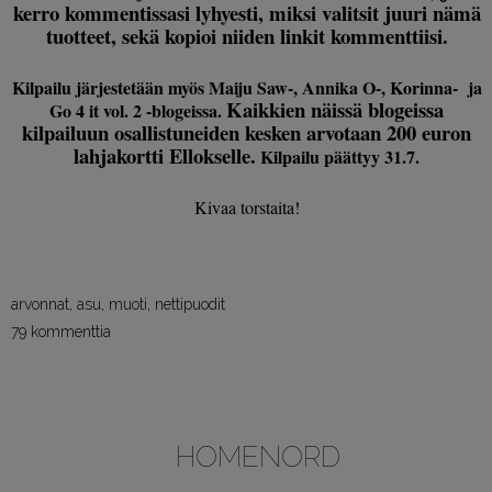
kerro kommentissasi lyhyesti, miksi valitsit juuri nämä
tuotteet, sekä kopioi niiden linkit kommenttiisi.
Kilpailu järjestetään myös Maiju Saw-, Annika O-, Korinna- ja
Kaikkien näissä blogeissa
Go 4 it vol. 2 -blogeissa.
kilpailuun osallistuneiden kesken arvotaan 200 euron
lahjakortti Ellokselle.
Kilpailu päättyy 31.7.
Kivaa torstaita!
arvonnat
,
asu
,
muoti
,
nettipuodit
79 kommenttia
HOMENORD