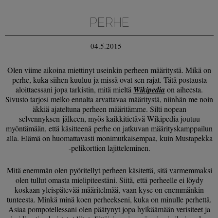
PERHE
04.5.2015
Olen viime aikoina miettinyt useinkin perheen määritystä. Mikä on
perhe, kuka siihen kuuluu ja missä ovat sen rajat. Tätä postausta
aloittaessani jopa tarkistin, mitä mieltä
Wikipedia
on aiheesta.
Sivusto tarjosi melko ennalta arvattavaa määritystä, niinhän me noin
äkkiä ajateltuna perheen määritämme. Silti nopean
selvennyksen jälkeen, myös kaikkitietävä Wikipedia joutuu
myöntämään, että käsitteenä perhe on jatkuvan määrityskamppailun
alla. Elämä on huomattavasti monimutkaisempaa, kuin Mustapekka
-pelikorttien lajitteleminen.
Mitä enemmän olen pyöritellyt perheen käsitettä, sitä varmemmaksi
olen tullut omasta mielipiteestäni. Siitä, että perheelle ei löydy
koskaan yleispätevää määritelmää, vaan kyse on enemmänkin
tunteesta. Minkä minä koen perheekseni, kuka on minulle perhettä.
Asiaa pompotellessani olen päätynyt jopa hylkäämään verisiteet ja