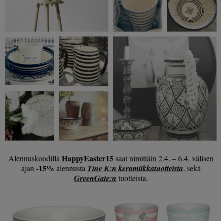
HappyEaster15
Alennuskoodilla
saat nimittäin 2.4. – 6.4. välisen
-15%
ajan
alennusta
Tine K:n keramiikkatuotteista
, sekä
GreenGate:n
tuotteista.