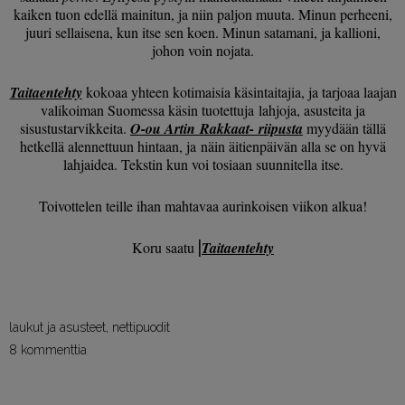
kaiken tuon edellä mainitun, ja niin paljon muuta. Minun perheeni,
juuri sellaisena, kun itse sen koen. Minun satamani, ja kallioni,
johon voin nojata.
Taitaentehty
kokoaa yhteen kotimaisia käsintaitajia, ja tarjoaa laajan
valikoiman Suomessa käsin tuotettuja lahjoja, asusteita ja
sisustustarvikkeita.
O-ou Artin Rakkaat- riipusta
myydään tällä
hetkellä alennettuun hintaan, ja näin äitienpäivän alla se on hyvä
lahjaidea. Tekstin kun voi tosiaan suunnitella itse.
Toivottelen teille ihan mahtavaa aurinkoisen viikon alkua!
Koru saatu⎟
Taitaentehty
laukut ja asusteet
,
nettipuodit
8 kommenttia