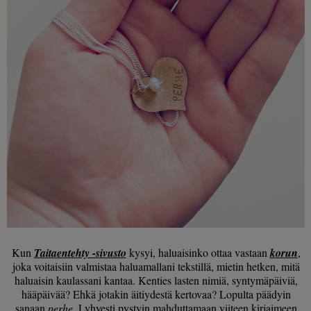
Kun
Taitaentehty -sivusto
kysyi, haluaisinko ottaa vastaan
korun
,
joka voitaisiin valmistaa haluamallani tekstillä, mietin hetken, mitä
haluaisin kaulassani kantaa. Kenties lasten nimiä, syntymäpäiviä,
hääpäivää? Ehkä jotakin äitiydestä kertovaa? Lopulta päädyin
sanaan
perhe
. Lyhyesti pystyin mahduttamaan viiteen kirjaimeen