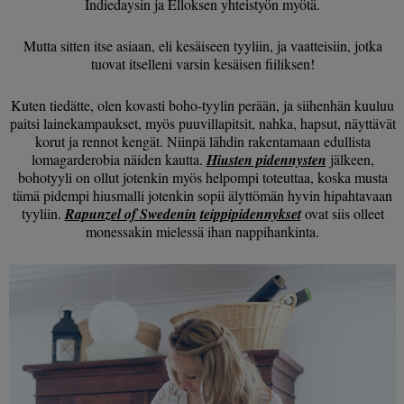
Indiedaysin ja Elloksen yhteistyön myötä.
Mutta sitten itse asiaan, eli kesäiseen tyyliin, ja vaatteisiin, jotka
tuovat itselleni varsin kesäisen fiiliksen!
Kuten tiedätte, olen kovasti boho-tyylin perään, ja siihenhän kuuluu
paitsi lainekampaukset, myös puuvillapitsit, nahka, hapsut, näyttävät
korut ja rennot kengät. Niinpä lähdin rakentamaan edullista
lomagarderobia näiden kautta.
Hiusten pidennysten
jälkeen,
bohotyyli on ollut jotenkin myös helpompi toteuttaa, koska musta
tämä pidempi hiusmalli jotenkin sopii älyttömän hyvin hipahtavaan
tyyliin.
Rapunzel of Swedenin
teippipidennykset
ovat siis olleet
monessakin mielessä ihan nappihankinta.