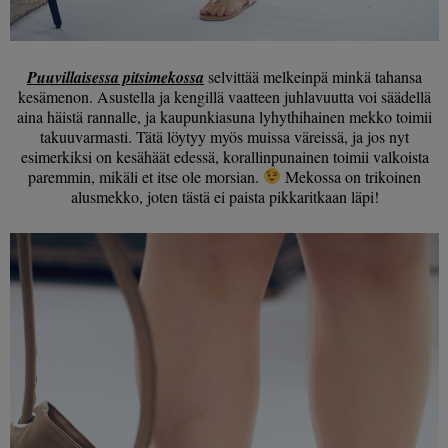
Puuvillaisessa pitsimekossa
selvittää melkeinpä minkä tahansa
kesämenon. Asustella ja kengillä vaatteen juhlavuutta voi säädellä
aina häistä rannalle, ja kaupunkiasuna lyhythihainen mekko toimii
takuuvarmasti. Tätä löytyy myös muissa väreissä, ja jos nyt
esimerkiksi on kesähäät edessä, korallinpunainen toimii valkoista
paremmin, mikäli et itse ole morsian.
Mekossa on trikoinen
alusmekko, joten tästä ei paista pikkaritkaan läpi!