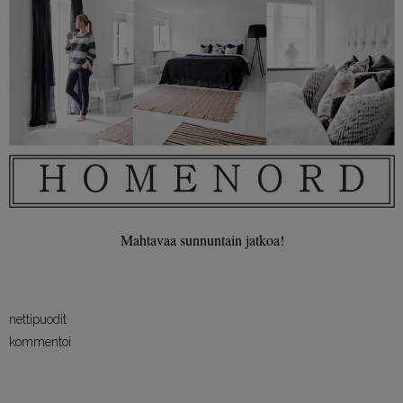
Mahtavaa sunnuntain jatkoa!
nettipuodit
kommentoi