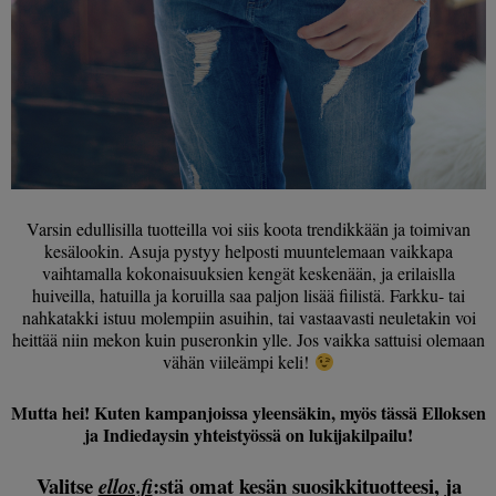
Varsin edullisilla tuotteilla voi siis koota trendikkään ja toimivan
kesälookin. Asuja pystyy helposti muuntelemaan vaikkapa
vaihtamalla kokonaisuuksien kengät keskenään, ja erilaislla
huiveilla, hatuilla ja koruilla saa paljon lisää fiilistä. Farkku- tai
nahkatakki istuu molempiin asuihin, tai vastaavasti neuletakin voi
heittää niin mekon kuin puseronkin ylle. Jos vaikka sattuisi olemaan
vähän viileämpi keli!
Mutta hei! Kuten kampanjoissa yleensäkin, myös tässä Elloksen
ja Indiedaysin yhteistyössä on lukijakilpailu!
Valitse
:stä omat kesän suosikkituotteesi, ja
ellos.fi