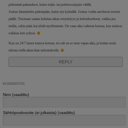
pidemmät palautukset, kuten tripla- tai pudotussarjojen välillä.
Joskus lämmittelen pidempään, kuten nyt kylmällä. Joskus vedän aerobisen treenin
päälle. Toisinaan saatan kuluttaa aikaa venyttelyyn ja kehonhuoltoon, vaikka joo
tiedän, sekin pitäs kai tehdä myöhemmin. On vaan aika vaikeeta kotona, kun muksut
roikkuu heti sylissä.
Kun on 24/7 lasten kanssa kotona, toi sali on se mun vapaa-aika, ja koitan usein
tuhrata siellä aikaa ihan tarkoituksella.
REPLY
KOMMENTOI
Nimi (vaadittu)
Sähköpostiosoite (ei julkaista) (vaadittu)