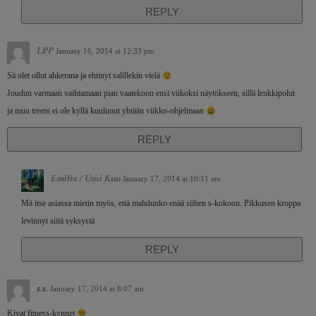
REPLY
LPP
January 16, 2014 at 12:33 pm
Sä olet ollut ahkerana ja ehtinyt salillekin vielä
Joudun varmaan vaihtamaan pian vaatekoon ensi viikoksi näytökseen, sillä lenkkipolut
ja muu treeni ei ole kyllä kuulunut yhtään viikko-ohjelmaan
REPLY
Emilia / Uusi Kuu
January 17, 2014 at 10:11 am
Mä itse asiassa mietin myös, että mahdunko enää siihen s-kokoon. Pikkusen kroppa
levinnyt siitä syksystä
REPLY
s.s.
January 17, 2014 at 8:07 am
Kivat fitness-kynnet