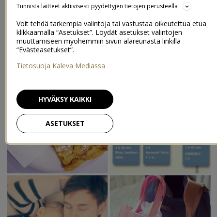
perinteistä kiemuraisempi.
Tunnista laitteet aktiivisesti pyydettyjen tietojen perusteella
Instan
puolelta kokosin hiukan kuvasaldoa alkuviikon tapahtumista
ja jutuista. Paljon on mahtunut pariin päivään. On käyty
Voit tehdä tarkempia valintoja tai vastustaa oikeutettua etua
klikkaamalla “Asetukset”. Löydät asetukset valintojen
kasvohoidossa ja treenattu, laitettu kynnet kuntoon ja leivottu.
muuttamiseen myöhemmin sivun alareunasta linkillä
Siivousta ja kauppareissua, hammastarkastusta ja pyykinpesua.
“Evästeasetukset”.
Tätähän se arki on!
Tietosuoja Kaleva Mediassa
HYVÄKSY KAIKKI
ASETUKSET