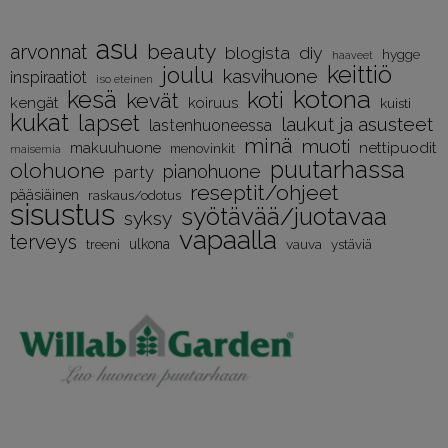
asu
beauty
arvonnat
diy
blogista
hygge
haaveet
keittiö
joulu
kasvihuone
inspiraatiot
iso eteinen
kotona
kesä
koti
kevät
kengät
koiruus
kuisti
kukat
lapset
laukut ja asusteet
lastenhuoneessa
minä
muoti
nettipuodit
makuuhuone
menovinkit
maisemia
puutarhassa
olohuone
pianohuone
party
reseptit/ohjeet
pääsiäinen
raskaus/odotus
sisustus
syötävää/juotavaa
syksy
vapaalla
terveys
treeni
ulkona
vauva
ystäviä