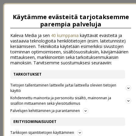
Käytämme evästeitä tarjotaksemme
parempia palveluja
Kaleva Media ja sen
40 kumppania
käyttävät evästeitä ja
vastaavia teknologioita henkilötietojen (esim. laitetunniste)
keräämiseen. Tekniikoita käytetään esimerkiksi sivustojen
toiminnan optimoimiseen, sisältösuosituksiin, kävijämäärien
mittaukseen, markkinointiin sekä tarkoituksenmukaisiin
mainoksiin. Tarvitsemme suostumuksesi seuraaviin:
TARKOITUKSET
←
{ tyhjän paperin haaste }
{ postaus, jota en koskaan ehtinyt julkaista }
→
Tietojen tallentaminen laitteelle ja/tai laitteella olevien tietojen
käyttö
{ INSTAVIIKKOA }
Kohdennettu mainonta ja personoitu sisältö, mainonnan ja
sisällön mittaaminen sekä yleisötutkimus
Palvelujen kehittäminen ja parantaminen
16.1.2014
ERITYISOMINAISUUDET
Me ollaan elelty vähän kuin viikonloppua keskellä viikkoa. Mutta
sitähän se on, kun työajat ovat epäsäännölliset ja viikkorytmi hiukan
Tarkkojen sijaintitietojen käyttäminen