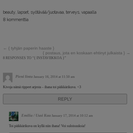
beauty
,
lapset
,
syötävää/juotavaa
,
terveys
,
vapaalla
8 kommenttia
←
{ tyhjän paperin haaste }
{ postaus, jota en koskaan ehtinyt julkaista }
→
8 RESPONSES TO “{ INSTAVIIKKOA }”
Pieni lintu
January 16, 2014 at 11:50 am
Kivoja nämä rippeet arjesta – ihana toi päikkärikuva. <3
REPLY
Emilia / Uusi Kuu
January 17, 2014 at 10:12 am
Toi päikkärikuva on kyllä niin ihana! Voi suloisuuksia!