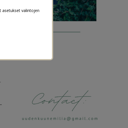
t asetukset valintojen
→