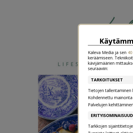
Käytämme
Kaleva Media ja sen
40
keräämiseen. Tekniikoit
kävijämäärien mittauks
seuraaviin:
TARKOITUKSET
Tietojen tallentaminen la
Kohdennettu mainonta j
Palvelujen kehittämine
ERITYISOMINAISUU
Tarkkojen sijaintitieto