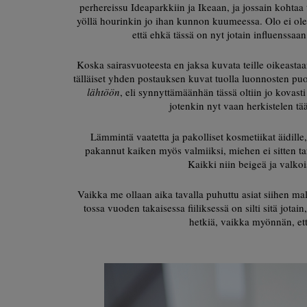
perhereissu Ideaparkkiin ja Ikeaan, ja jossain kohtaa t
yöllä hourinkin jo ihan kunnon kuumeessa. Olo ei ole 
että ehkä tässä on nyt jotain influenssaa
Koska sairasvuoteesta en jaksa kuvata teille oikeastaan
tälläiset yhden postauksen kuvat tuolla luonnosten puol
lähtöön
, eli synnyttämäänhän tässä oltiin jo kovast
jotenkin nyt vaan herkistelen tää
Lämmintä vaatetta ja pakolliset kosmetiikat äidille,
pakannut kaiken myös valmiiksi, miehen ei sitten t
Kaikki niin beigeä ja valkoi
Vaikka me ollaan aika tavalla puhuttu asiat siihen ma
tossa vuoden takaisessa fiiliksessä on silti sitä jot
hetkiä, vaikka myönnän, että