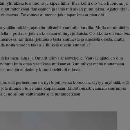
uli yht’äkkiä tosi huono ja kipeä fiillis. Iltaa kohti olo vain huononi, ja
ollut mitenkään flunssainen ja tämä tuli aivan puun takaa. Ajattelinkin,
n viittaavaa. Toivottavasti menee joka tapauksessa pian ohi!
 yhtään mitään, ajattelin fiilistellä vanhoilla kuvilla. Mulla on nimittäin
ella – postaus, jota en koskaan ehtinyt julkaista. Otsikkona oli
valmiin
i menossa. En tiedä, johtuuko tästä kuumesta ja kipeästä olosta, mutta
llä noita vuoden takaisia fiiliksiä oikein kunnolla!
 sekä pieni lahja ja Omarit tulevalle isoveljelle. Vauvaa ajatellen olin
arvinnut kuin ottaa vaatekasa mukaansa, kun tulivat meitä noutamaan.
sta, mehän ei tiedetty kumpi sieltä oli tulossa.
lliin, että perheemme on nyt lopullisessa koossaan, täytyy myöntää, että
ain, jota ihminen tulee aina kaipaamaan. Ehdottomasti elämäni suurimpia
 ei ne silloin välttämättä siltä tuntuneetkaan.