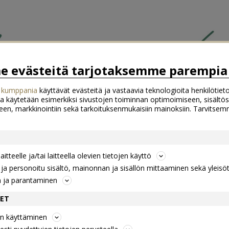
 evästeitä tarjotaksemme parempia 
 kumppania
käyttävät evästeitä ja vastaavia teknologioita henkilötieto
a käytetään esimerkiksi sivustojen toiminnan optimoimiseen, sisältös
een, markkinointiin sekä tarkoituksenmukaisiin mainoksiin. Tarvits
itteelle ja/tai laitteella olevien tietojen käyttö
a personoitu sisältö, mainonnan ja sisällön mittaaminen sekä yleisö
n ja parantaminen
DET
jen käyttäminen