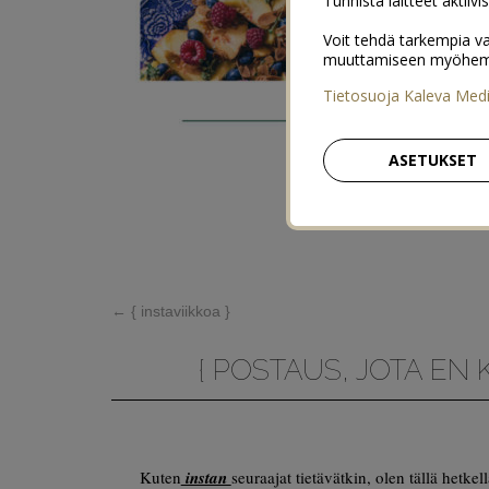
Tunnista laitteet aktiivi
Voit tehdä tarkempia va
muuttamiseen myöhemmin
Tietosuoja Kaleva Med
ASETUKSET
←
{ instaviikkoa }
{ POSTAUS, JOTA EN 
Kuten
instan
seuraajat tietävätkin, olen tällä hetke