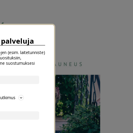
palveluja
jen (esim. laitetunniste)
uosituksiin,
emme suostumuksesi
tutkimus