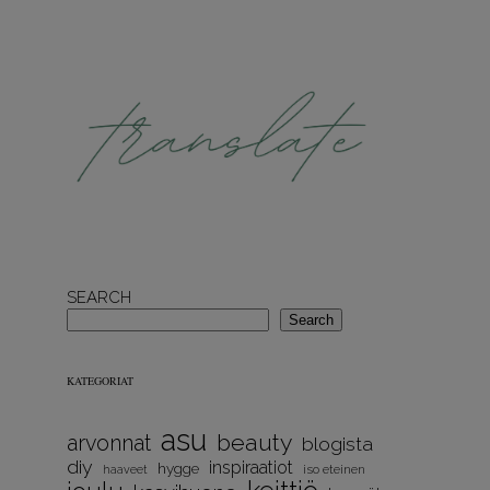
SEARCH
Search
KATEGORIAT
asu
beauty
arvonnat
blogista
diy
inspiraatiot
hygge
iso eteinen
haaveet