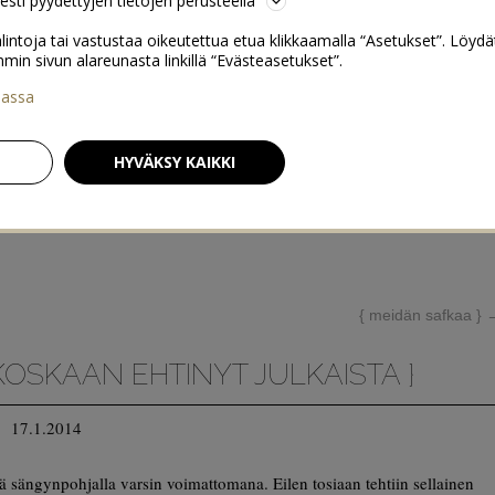
sesti pyydettyjen tietojen perusteella
lintoja tai vastustaa oikeutettua etua klikkaamalla “Asetukset”. Löydä
 sivun alareunasta linkillä “Evästeasetukset”.
iassa
HYVÄKSY KAIKKI
{ meidän safkaa }
KOSKAAN EHTINYT JULKAISTA }
17.1.2014
llä sängynpohjalla varsin voimattomana. Eilen tosiaan tehtiin sellainen