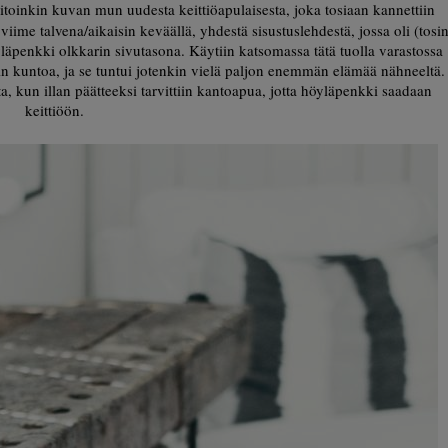
itoinkin kuvan mun uudesta keittiöapulaisesta, joka tosiaan kannettiin
 viime talvena/aikaisin keväällä, yhdestä sisustuslehdestä, jossa oli (tosi
öyläpenkki olkkarin sivutasona. Käytiin katsomassa tätä tuolla varastossa
n kuntoa, ja se tuntui jotenkin vielä paljon enemmän elämää nähneeltä.
sta, kun illan päätteeksi tarvittiin kantoapua, jotta höyläpenkki saadaan
keittiöön.