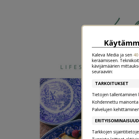
Käytämme
Kaleva Media ja sen
40
keräämiseen. Tekniikoit
kävijämäärien mittauks
seuraaviin:
TARKOITUKSET
Tietojen tallentaminen la
Kohdennettu mainonta j
Palvelujen kehittämine
ERITYISOMINAISUU
Tarkkojen sijaintitieto