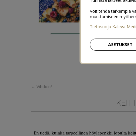
Tunnista laitteet aktiivi
Voit tehdä tarkempia va
muuttamiseen myöhemmin
Tietosuoja Kaleva Med
ASETUKSET
←
Vihdoin!
KEIT
En tiedä, kuinka tarpeellinen höyläpenkki lopulta keitti