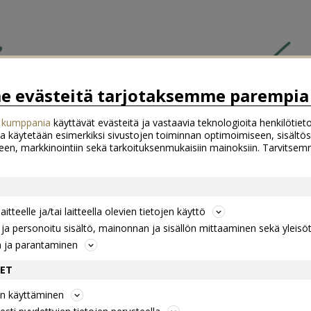
 evästeitä tarjotaksemme parempia 
 kumppania
käyttävät evästeitä ja vastaavia teknologioita henkilötieto
a käytetään esimerkiksi sivustojen toiminnan optimoimiseen, sisältös
een, markkinointiin sekä tarkoituksenmukaisiin mainoksiin. Tarvits
itteelle ja/tai laitteella olevien tietojen käyttö
a personoitu sisältö, mainonnan ja sisällön mittaaminen sekä yleisö
n ja parantaminen
DET
jen käyttäminen