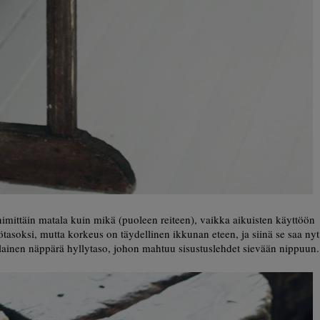
nimittäin matala kuin mikä (puoleen reiteen), vaikka aikuisten käyttöön
yötasoksi, mutta korkeus on täydellinen ikkunan eteen, ja siinä se saa nyt
uollainen näppärä hyllytaso, johon mahtuu sisustuslehdet sievään nippuun.