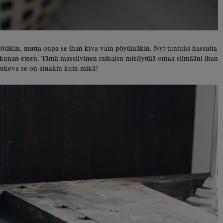
työtäkin, mutta onpa se ihan kiva vain pöytänäkin. Nyt tuntuisi hassulta
kunan eteen. Tämä massiivinen ratkaisu miellyttää omaa silmääni ihan
 tukeva se on ainakin kuin mikä!