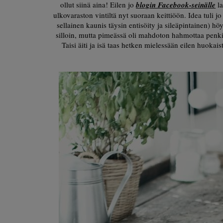
ollut siinä aina! Eilen jo
blogin Facebook-seinälle
la
ulkovaraston vintiltä nyt suoraan keittiöön. Idea tuli jo
sellainen kaunis täysin entisöity ja sileäpintainen) h
silloin, mutta pimeässä oli mahdoton hahmottaa penki
Taisi äiti ja isä taas hetken mielessään eilen huokai