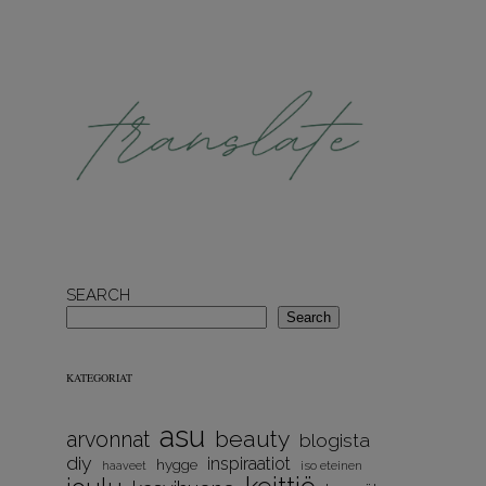
SEARCH
Search
KATEGORIAT
asu
beauty
arvonnat
blogista
diy
inspiraatiot
hygge
iso eteinen
haaveet