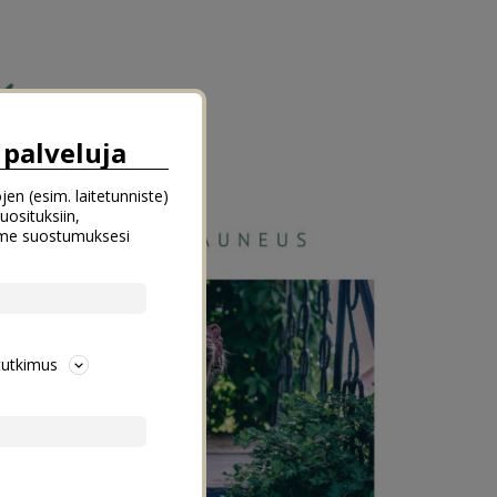
palveluja
jen (esim. laitetunniste)
uosituksiin,
emme suostumuksesi
tutkimus