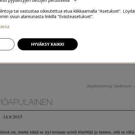
sesti pyydettyjen tietojen perusteella
lintoja tai vastustaa oikeutettua etua klikkaamalla “Asetukset”. Löydä
 sivun alareunasta linkillä “Evästeasetukset”.
iassa
HYVÄKSY KAIKKI
daydreaming: bedroom
TIÖAPULAINEN
14.9.2015
össä on, mutta siinä se nyt tosiaan seistä tönöttää ja tuntuu, että se olisi