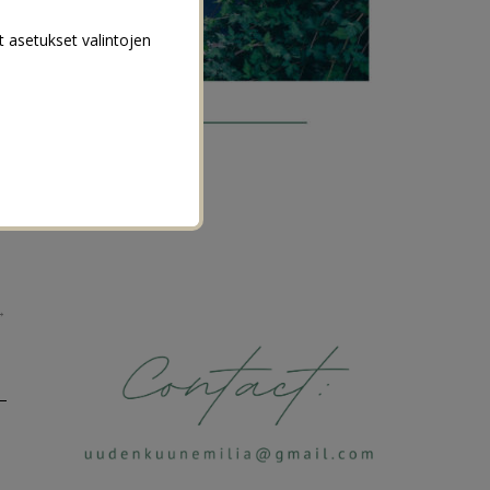
t asetukset valintojen
→