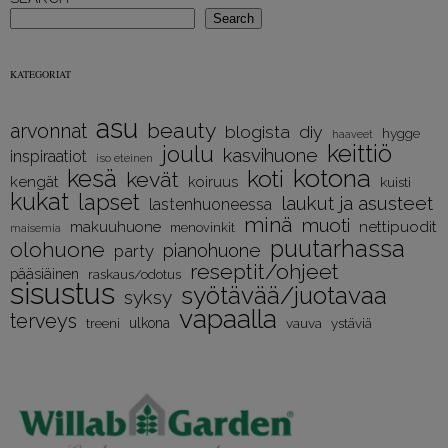
Search
KATEGORIAT
asu
beauty
arvonnat
diy
blogista
hygge
haaveet
keittiö
joulu
kasvihuone
inspiraatiot
iso eteinen
kotona
kesä
koti
kevät
kengät
koiruus
kuisti
kukat
lapset
laukut ja asusteet
lastenhuoneessa
minä
muoti
nettipuodit
makuuhuone
menovinkit
maisemia
puutarhassa
olohuone
pianohuone
party
reseptit/ohjeet
pääsiäinen
raskaus/odotus
sisustus
syötävää/juotavaa
syksy
vapaalla
terveys
treeni
ulkona
vauva
ystäviä