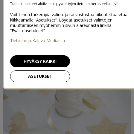
kaikessa on tuo valkoinen puuterikerros, joka maalasi yön aikana
Tunnista laitteet aktiivisesti pyydettyjen tietojen perusteella
maiseman talviseksi ja jouluisemmaksi. Sisäinen lapseni fiilistelee
Voit tehdä tarkempia valintoja tai vastustaa oikeutettua etua
nyt tällä kutkuttavalla odotuksen tunteella ja aikoo nauttia koko
klikkaamalla “Asetukset”. Löydät asetukset valintojen
adventinajasta.
muuttamiseen myöhemmin sivun alareunasta linkillä
“Evästeasetukset”.
Tietosuoja Kaleva Mediassa
HYVÄKSY KAIKKI
ASETUKSET