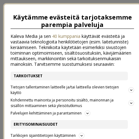
Käytämme evästeitä tarjotaksemme
parempia palveluja
Kaleva Media ja sen
40 kumppania
käyttävät evästeitä ja
vastaavia teknologioita henkilötietojen (esim. laitetunniste)
keräämiseen. Tekniikoita käytetään esimerkiksi sivustojen
toiminnan optimoimiseen, sisältösuosituksiin, kävijämäärien
mittaukseen, markkinointiin sekä tarkoituksenmukaisiin
mainoksiin. Tarvitsemme suostumuksesi seuraaviin:
TARKOITUKSET
←
Gluteenitonta leivontaa
Kerran vielä
→
Tietojen tallentaminen laitteelle ja/tai laitteella olevien tietojen
JOULUN TUNNELMAA
käyttö
Kohdennettu mainonta ja personoitu sisältö, mainonnan ja
sisällön mittaaminen sekä yleisötutkimus
27.11.2016
Palvelujen kehittäminen ja parantaminen
Ensimmäinen adventti! Tänään kaivetaan tontut esiin piiloistaan, ja
ERITYISOMINAISUUDET
astutaan joulun aikaan. Pöydillä on ensimmäiset hyasintit ja kaiken
Tarkkojen sijaintitietojen käyttäminen
sunnuntaielon taustalla soi Jouluradio. Mutta ehkä kuitenkin parasta