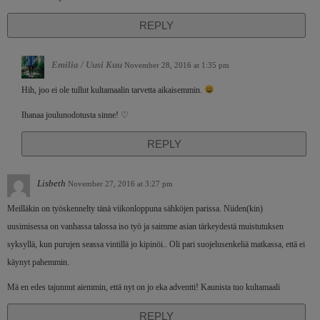
REPLY
Emilia / Uusi Kuu
November 28, 2016 at 1:35 pm
Hih, joo ei ole tullut kultamaalin tarvetta aikaisemmin.
Ihanaa joulunodotusta sinne! ♡
REPLY
Lisbeth
November 27, 2016 at 3:27 pm
Meilläkin on työskennelty tänä viikonloppuna sähköjen parissa. Niiden(kin)
uusimisessa on vanhassa talossa iso työ ja saimme asian tärkeydestä muistutuksen
syksyllä, kun purujen seassa vintillä jo kipinöi.. Oli pari suojelusenkeliä matkassa, että ei
käynyt pahemmin.
Mä en edes tajunnut aiemmin, että nyt on jo eka adventti! Kaunista tuo kultamaali
REPLY