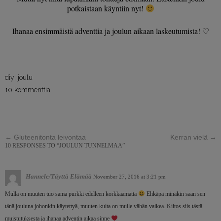
potkaistaan käyntiin nyt!
Ihanaa ensimmäistä adventtia ja joulun aikaan laskeutumista! ♡
diy
,
joulu
10 kommenttia
←
Gluteenitonta leivontaa
Kerran vielä
→
10 RESPONSES TO “JOULUN TUNNELMAA”
Hannele/Täyttä Elämää
November 27, 2016 at 3:21 pm
Mulla on muuten tuo sama purkki edelleen korkkaamatta
Ehkäpä minäkin saan sen
tänä jouluna johonkin käytettyä, muuten kulta on mulle vähän vaikea. Kiitos siis tästä
muistutuksesta ja ihanaa adventin aikaa sinne