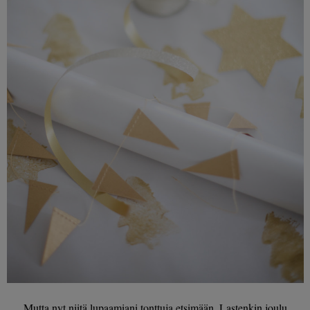
Mutta nyt niitä lupaamiani tonttuja etsimään. Lastenkin joulu