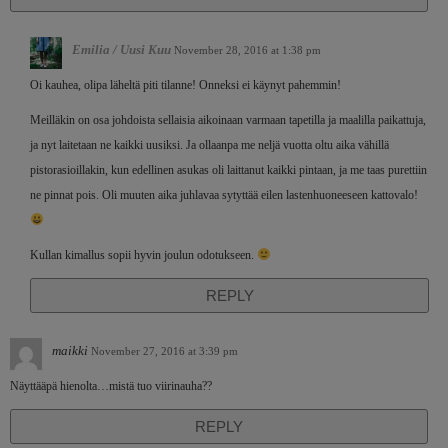
Emilia / Uusi Kuu
November 28, 2016 at 1:38 pm
Oi kauhea, olipa läheltä piti tilanne! Onneksi ei käynyt pahemmin!
Meilläkin on osa johdoista sellaisia aikoinaan varmaan tapetilla ja maalilla paikattuja,
ja nyt laitetaan ne kaikki uusiksi. Ja ollaanpa me neljä vuotta oltu aika vähillä
pistorasioillakin, kun edellinen asukas oli laittanut kaikki pintaan, ja me taas purettiin
ne pinnat pois. Oli muuten aika juhlavaa sytyttää eilen lastenhuoneeseen kattovalo!
Kullan kimallus sopii hyvin joulun odotukseen.
REPLY
maikki
November 27, 2016 at 3:39 pm
Näyttääpä hienolta…mistä tuo viirinauha??
REPLY