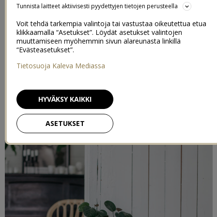
Hepskukkuu ja tiistaita! Tuntuu nämä kevään viikot olevan täynnä
Tunnista laitteet aktiivisesti pyydettyjen tietojen perusteella
jos jonkinlaista ohjelmaa, viikonlopuista nyt puhumattakaan.
Kaikkia kivoja juttuja koko kevät täynnä, tuntuu vain, että päiviä
Voit tehdä tarkempia valintoja tai vastustaa oikeutettua etua
saisi viikoissa olla enemmän. Sanotaanko vaikka tuplasti! Eikä
klikkaamalla “Asetukset”. Löydät asetukset valintojen
tietenkään ne lisätunnit vuorokauteenkaan pahitteeksi olisi. Tänään
muuttamiseen myöhemmin sivun alareunasta linkillä
“Evästeasetukset”.
on vuorossa karkkipussitalkoot naapurinrouvan kanssa. Eilen jo liki
valutin kuolaa karkkilaatikoille, kun hoidimme tuota logistista
Tietosuoja Kaleva Mediassa
puolta, joten tänään täytyy varmaan laittaa teippi suun eteen.
HYVÄKSY KAIKKI
ASETUKSET