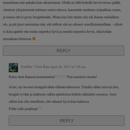
tunnukkaan niin pahalta kuin aikaisemmin. Mulla on tällä hetkellä hirveä stressi päällä,
viimeiset yliopistotentit tukintoa varten tulossa, haastattelu unelmien työpaikkaa varten,
ja tuntuu että ei pysty hengittämään. Mutta kun luin tämän niin tuli ihanan rauhallinen
olo, ja piti juuri muistuttaa siitä, että milloin sitä on oikeasti onnellisimmmillaan – silloin
ei ikinä ajattele että oonko tarpeeksi hyvä ja menikö tarpeeksi hyvin, eikä ketään
muutakaan kiinnosta
REPLY
Emilia / Uusi Kuu
April 26, 2017 at 7:45 am
Kiitos tästä ihanasta kommentista! ♡♡♡ Niin kauniisti sanottu!
Ja hei, nyt kovasti tsemppiä tähän elämänvaiheeseen. Puhalla vähän stressiä ulos,
hengitä syvään ja matkusta vaikka ajatuksissa hetkiin rakkaiden seurassa. Juuri
silloin kun olet onnellinen, olet oikeasti hyvä ihan kaikessa.
Pidän sulle peukkuja! ♡
REPLY