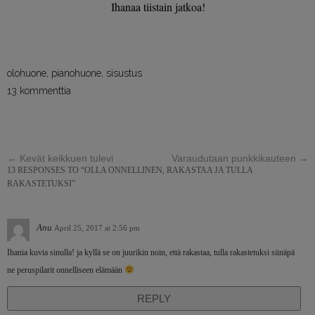
Ihanaa tiistain jatkoa!
olohuone
,
pianohuone
,
sisustus
13 kommenttia
←
Kevät keikkuen tulevi
Varaudutaan punkkikauteen
→
13 RESPONSES TO “OLLA ONNELLINEN, RAKASTAA JA TULLA
RAKASTETUKSI”
Anu
April 25, 2017 at 2:56 pm
Ihania kuvia sinulla! ja kyllä se on juurikin noin, että rakastaa, tulla rakastetuksi siinäpä
ne peruspilarit onnelliseen elämään
REPLY