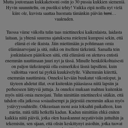
Mutta joutomaan kukkaketooni ostin jo 30 pussia kukkien siemeniä.
Hyvin suunniteltu, on puoliksi tehty! Vaikka eipä noilla nyt vielä
kiire ole, kuvista saattaa huomata tämänkin päivän
lumi
…
vaaleuden.
Tuossa viime viikolla tulin taas miettineeksi kaikenlaista, laidasta
laitaan, ja yhtenä suurena ajatuksena mieleeni kumpusi sekin, että
elämä ei ole ikuista. Jäin miettimään ja pohtimaan omia
elämänarvojani ja sitä, mikä on itselleni tärkeintä. Samalla tein
jonkinlaisen päätöksen siitä, että elämästä on alettava entistä
enemmän nauttimaan juuri nyt ja tässä. Minulle henkilökohtaisesti
on paljon tärkeämpää olla esimerkiksi läsnä lapsilleni, kuin
valloittaa vuori tai pyrkiä kuukävelylle. Vähemmän kiirettä,
enemmän nauttimista. Onneksi kevään buukatut viikonloput, ja
täyteen ahdetut illat, ovat kuitenkin pääasiassa niitä lapsiin ja
perheeseen liittyviä juttuja. Ja onneksi mukaan mahtuu kuitenkin
myös niitä omia menojani. Tulin nimittäin miettineeksi sitäkin, että
tahdon olla jatkossa sosiaalisempi ja järjestää enemmän aikaa myös
ystävyyssuhteille. Oikeastaan moni asia loksahti paikalleen, kun
mietin, mitä tällä hetkellä kadun. Kadun nimittäin ehkä eniten
kaikkia niitä päiviä, jotka olen haaskannut negatiivisiin juttuihin ja
tekemisiin, sen sijaan, että olisin keskittynyt asioihin, jotka tuovat