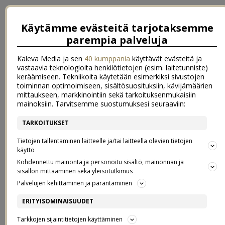
Käytämme evästeitä tarjotaksemme
parempia palveluja
Kaleva Media ja sen
40 kumppania
käyttävät evästeitä ja
vastaavia teknologioita henkilötietojen (esim. laitetunniste)
keräämiseen. Tekniikoita käytetään esimerkiksi sivustojen
toiminnan optimoimiseen, sisältösuosituksiin, kävijämäärien
mittaukseen, markkinointiin sekä tarkoituksenmukaisiin
mainoksiin. Tarvitsemme suostumuksesi seuraaviin:
TARKOITUKSET
←
Kevät keikkuen tulevi
Varaudutaan punkkikauteen
→
Tietojen tallentaminen laitteelle ja/tai laitteella olevien tietojen
OLLA ONNELLINEN, RAKASTAA JA
käyttö
Kohdennettu mainonta ja personoitu sisältö, mainonnan ja
sisällön mittaaminen sekä yleisötutkimus
TULLA RAKASTETUKSI
Palvelujen kehittäminen ja parantaminen
ERITYISOMINAISUUDET
25.4.2017
Tarkkojen sijaintitietojen käyttäminen