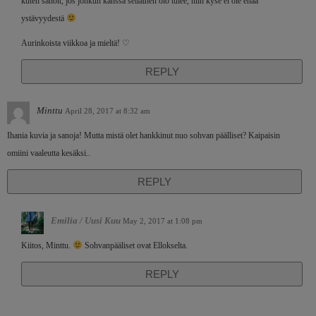
kuten sanoit, jos jonkun kanssa sellainen olo tulee, niin kyse ei ole enää
ystävyydestä
Aurinkoista viikkoa ja mieltä! ♡
REPLY
Minttu
April 28, 2017 at 8:32 am
Ihania kuvia ja sanoja! Mutta mistä olet hankkinut nuo sohvan päälliset? Kaipaisin
omiini vaaleutta kesäksi..
REPLY
Emilia / Uusi Kuu
May 2, 2017 at 1:08 pm
Kiitos, Minttu.
Sohvanpääliset ovat Ellokselta.
REPLY