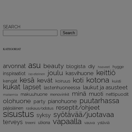
SEARCH
Search
KATEGORIAT
asu
beauty
arvonnat
diy
blogista
hygge
haaveet
keittiö
joulu
kasvihuone
inspiraatiot
iso eteinen
kotona
kesä
koti
kevät
kengät
koiruus
kuisti
kukat
lapset
laukut ja asusteet
lastenhuoneessa
minä
muoti
nettipuodit
makuuhuone
menovinkit
maisemia
puutarhassa
olohuone
pianohuone
party
reseptit/ohjeet
pääsiäinen
raskaus/odotus
sisustus
syötävää/juotavaa
syksy
vapaalla
terveys
treeni
ulkona
vauva
ystäviä