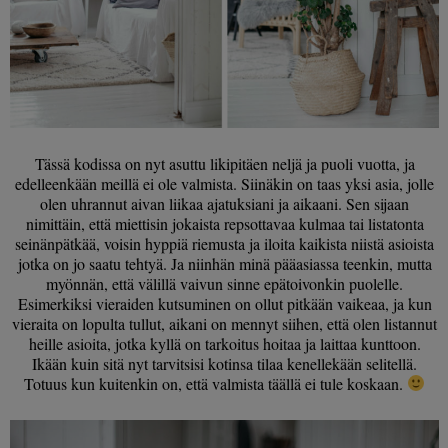
Tässä kodissa on nyt asuttu likipitäen neljä ja puoli vuotta, ja
edelleenkään meillä ei ole valmista. Siinäkin on taas yksi asia, jolle
olen uhrannut aivan liikaa ajatuksiani ja aikaani. Sen sijaan
nimittäin, että miettisin jokaista repsottavaa kulmaa tai listatonta
seinänpätkää, voisin hyppiä riemusta ja iloita kaikista niistä asioista
jotka on jo saatu tehtyä. Ja niinhän minä pääasiassa teenkin, mutta
myönnän, että välillä vaivun sinne epätoivonkin puolelle.
Esimerkiksi vieraiden kutsuminen on ollut pitkään vaikeaa, ja kun
vieraita on lopulta tullut, aikani on mennyt siihen, että olen listannut
heille asioita, jotka kyllä on tarkoitus hoitaa ja laittaa kunttoon.
Ikään kuin sitä nyt tarvitsisi kotinsa tilaa kenellekään selitellä.
Totuus kun kuitenkin on, että valmista täällä ei tule koskaan.