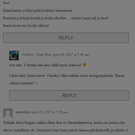
Yes!
Elämä kaunis ja lyhyt,pitää keskittyä olennaiseen.
Kaunista ja lyhyttä kevättä ja kesää odotellen… onneksi lumet tuli ja meni!
Ihania kuvia taas hyvää viikkoa!
REPLY
Emilia / Uusi Kuu
April 26, 2017 at 7:40 am
Just näin. Yritetään elää aina välillä myös hetkessä!
Lumet tulee, lumet menee. Onneksi väliin mahtuu myös auringonpaistetta. Ihanaa
viikkoa sinnekin! ♡
REPLY
sanniiiis
April 25, 2017 at 7:29 pm
Tykkään lukea blogiasi vaikka ollaan ihan eri elämäntilanteessa, koska sun jutuista tlee
aina se rauhallinen olo. Semmonen kun istuu ystävän kanssa päiväkahveille ja mikään ei