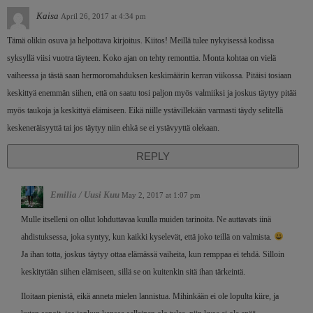
Kaisa
April 26, 2017 at 4:34 pm
Tämä olikin osuva ja helpottava kirjoitus. Kiitos! Meillä tulee nykyisessä kodissa
syksyllä viisi vuotra täyteen. Koko ajan on tehty remonttia. Monta kohtaa on vielä
vaiheessa ja tästä saan hermoromahduksen keskimäärin kerran viikossa. Pitäisi tosiaan
keskittyä enemmän siihen, että on saatu tosi paljon myös valmiiksi ja joskus täytyy pitää
myös taukoja ja keskittyä elämiseen. Eikä niille ystävillekään varmasti täydy selitellä
keskeneräisyyttä tai jos täytyy niin ehkä se ei ystävyyttä olekaan.
REPLY
Emilia / Uusi Kuu
May 2, 2017 at 1:07 pm
Mulle itselleni on ollut lohduttavaa kuulla muiden tarinoita. Ne auttavats iinä
ahdistuksessa, joka syntyy, kun kaikki kyselevät, että joko teillä on valmista.
Ja ihan totta, joskus täytyy ottaa elämässä vaiheita, kun remppaa ei tehdä. Silloin
keskitytään siihen elämiseen, sillä se on kuitenkin sitä ihan tärkeintä.
Iloitaan pienistä, eikä anneta mielen lannistua. Mihinkään ei ole lopulta kiire, ja