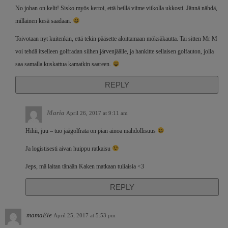
No johan on kelit! Sisko myös kertoi, että heillä viime viikolla ukkosti. Jännä nähdä,
millainen kesä saadaan.
Toivotaan nyt kuitenkin, että tekin pääsette aloittamaan möksäkautta. Tai sitten Mr M
voi tehdä itselleen golfradan siihen järvenjäälle, ja hankitte sellaisen golfauton, jolla
saa samalla kuskattua kamatkin saareen.
REPLY
Maria
April 26, 2017 at 9:11 am
Hihii, juu – tuo jäägolfrata on pian ainoa mahdollisuus
Ja logistisesti aivan huippu ratkaisu
Jeps, mä laitan tänään Kaken matkaan tuliaisia <3
REPLY
mamaEle
April 25, 2017 at 5:53 pm