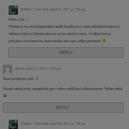
Emilia / Uusi Kuu
April 26, 2017 at 7:36 am
Kiitos, Anu. ♡
Niinhän se on, että pohjimmiltaan meillä kaikilla on ne samat inhimilliset tarpeet ja
rakkaus/ystävyys/yhteenkuuluvuus on kai niistä se suurin. Ja silloin kun ne
perusjutut ovat kunnossa, moni muukin asia sujuu paljon paremmin.
REPLY
Maria
April 25, 2017 at 3:01 pm
Ihana positiivinen sinä <3
Viisaita sanoja ja hei, aamupäivän pyry vaihtui meillä juuri ukkoskuuroon. Voihan elämä
REPLY
Emilia / Uusi Kuu
April 26, 2017 at 7:39 am