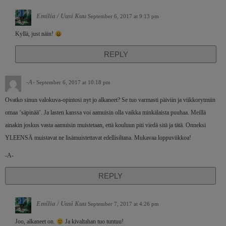
Emilia / Uusi Kuu
September 6, 2017 at 9:13 pm
Kyllä, just näin!
REPLY
-A-
September 6, 2017 at 10:18 pm
Ovatko sinun valokuva-opintosi nyt jo alkaneet? Se tuo varmasti päiviin ja viikkorytmiin
omaa ‘säpinää’. Ja lasten kanssa voi aamuisin olla vaikka minkälaista puuhaa. Meillä
ainakin joskus vasta aamuisin muistetaan, että kouluun piti viedä sitä ja tätä. Onneksi
YLEENSÄ muistavat ne lisämuistettavat edellisiltana. Mukavaa loppuviikkoa!
-A-
REPLY
Emilia / Uusi Kuu
September 7, 2017 at 4:26 pm
Joo, alkaneet on.
Ja kivaltahan tuo tuntuu!