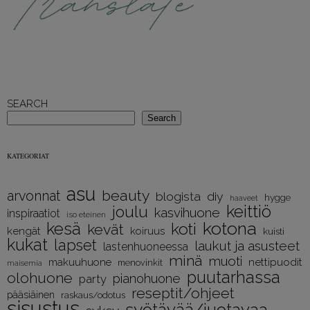
SEARCH
Search
KATEGORIAT
asu
beauty
arvonnat
diy
blogista
hygge
haaveet
keittiö
joulu
kasvihuone
inspiraatiot
iso eteinen
kotona
kesä
koti
kevät
kengät
koiruus
kuisti
kukat
lapset
laukut ja asusteet
lastenhuoneessa
minä
muoti
nettipuodit
makuuhuone
menovinkit
maisemia
puutarhassa
olohuone
pianohuone
party
reseptit/ohjeet
pääsiäinen
raskaus/odotus
sisustus
syötävää/juotavaa