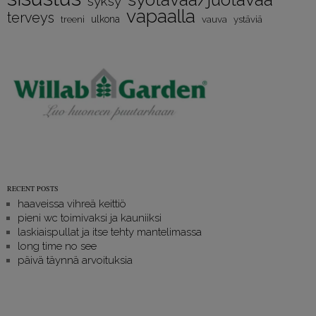
syksy
vapaalla
terveys
treeni
ulkona
vauva
ystäviä
RECENT POSTS
haaveissa vihreä keittiö
pieni wc toimivaksi ja kauniiksi
laskiaispullat ja itse tehty mantelimassa
long time no see
päivä täynnä arvoituksia