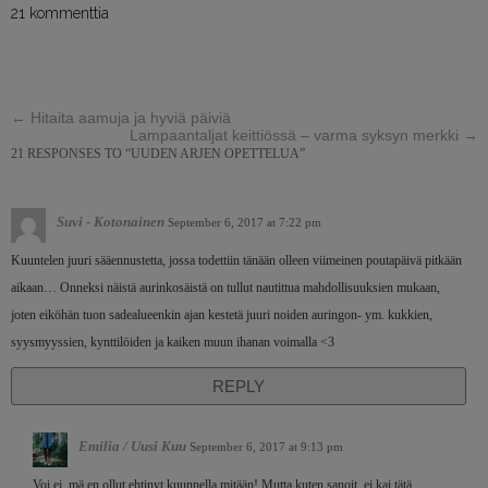
21 kommenttia
←
Hitaita aamuja ja hyviä päiviä
Lampaantaljat keittiössä – varma syksyn merkki
→
21 RESPONSES TO “UUDEN ARJEN OPETTELUA”
Suvi - Kotonainen
September 6, 2017 at 7:22 pm
Kuuntelen juuri sääennustetta, jossa todettiin tänään olleen viimeinen poutapäivä pitkään
aikaan… Onneksi näistä aurinkosäistä on tullut nautittua mahdollisuuksien mukaan,
joten eiköhän tuon sadealueenkin ajan kestetä juuri noiden auringon- ym. kukkien,
syysmyyssien, kynttilöiden ja kaiken muun ihanan voimalla <3
REPLY
Emilia / Uusi Kuu
September 6, 2017 at 9:13 pm
Voi ei, mä en ollut ehtinyt kuunnella mitään! Mutta kuten sanoit, ei kai tätä