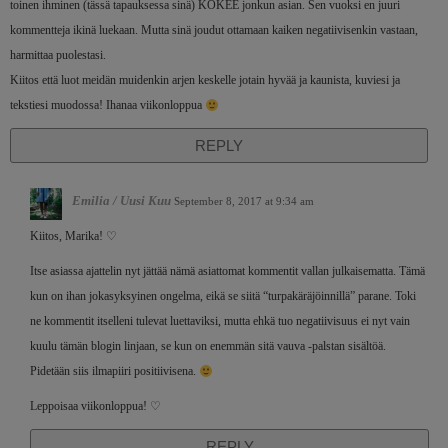
toinen ihminen (tässä tapauksessa sinä) KOKEE jonkun asian. Sen vuoksi en juuri
kommentteja ikinä luekaan. Mutta sinä joudut ottamaan kaiken negatiivisenkin vastaan,
harmittaa puolestasi.
Kiitos että luot meidän muidenkin arjen keskelle jotain hyvää ja kaunista, kuviesi ja
tekstiesi muodossa! Ihanaa viikonloppua
REPLY
Emilia / Uusi Kuu
September 8, 2017 at 9:34 am
Kiitos, Marika! ♡
Itse asiassa ajattelin nyt jättää nämä asiattomat kommentit vallan julkaisematta. Tämä
kun on ihan jokasyksyinen ongelma, eikä se siitä “turpakäräjöinnillä” parane. Toki
ne kommentit itselleni tulevat luettaviksi, mutta ehkä tuo negatiivisuus ei nyt vain
kuulu tämän blogin linjaan, se kun on enemmän sitä vauva -palstan sisältöä.
Pidetään siis ilmapiiri positiivisena.
Leppoisaa viikonloppua! ♡
REPLY