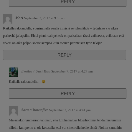
REPLY
Mari
September 7, 2017 at 9:35 am
Kaikella rakkaudella, suurimmalla osalla ihmisiä se tulonlähde = työnteko vie aikaa
perheeltä ja lapsilta. Ehkä pieni realitycheck on paikallaan tässä vaiheessa, veikkaan että
arkesi on aika paljon seesteisempää kuin monen perinteisen työn tekijän.
REPLY
Emilia / Uusi Kuu
September 7, 2017 at 4:27 pm
Kaikella rakkaudella…
REPLY
Sara // housefive
September 7, 2017 at 4:41 pm
Mä ainakin ymmärrän tän näin, että Emilia haluaa blogihommat tehdä mielummin
silloin, kun perhe ei ole kotosalla, että voi sitten olla heille läsnä. Noihin samoihin