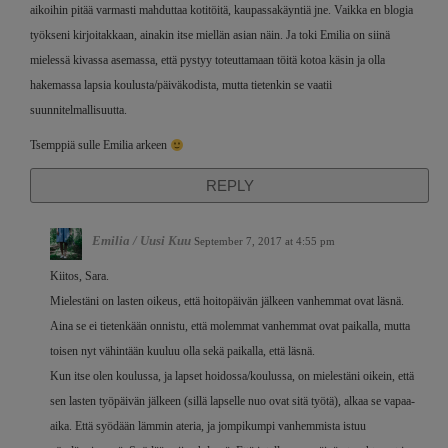
aikoihin pitää varmasti mahduttaa kotitöitä, kaupassakäyntiä jne. Vaikka en blogia
työkseni kirjoitakkaan, ainakin itse miellän asian näin. Ja toki Emilia on siinä
mielessä kivassa asemassa, että pystyy toteuttamaan töitä kotoa käsin ja olla
hakemassa lapsia koulusta/päiväkodista, mutta tietenkin se vaatii
suunnitelmallisuutta.
Tsemppiä sulle Emilia arkeen
REPLY
Emilia / Uusi Kuu
September 7, 2017 at 4:55 pm
Kiitos, Sara.
Mielestäni on lasten oikeus, että hoitopäivän jälkeen vanhemmat ovat läsnä.
Aina se ei tietenkään onnistu, että molemmat vanhemmat ovat paikalla, mutta
toisen nyt vähintään kuuluu olla sekä paikalla, että läsnä.
Kun itse olen koulussa, ja lapset hoidossa/koulussa, on mielestäni oikein, että
sen lasten työpäivän jälkeen (sillä lapselle nuo ovat sitä työtä), alkaa se vapaa-
aika. Että syödään lämmin ateria, ja jompikumpi vanhemmista istuu