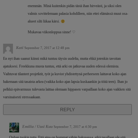
enemmän. Minä kuitenkin pidän tästä ihan hirveästi, ja siksi olen
valmis sovittelemaan palasia kohdilleen, niin ettei elämässä muut osa-
alueet silti liikaa kärsi.
Mukavaa viikonloppua sinne! ♡
Kati
September 7, 2017 at 12:48 pm
En nyt ihan saanut kiinni mikä tuntuu täysin uudelta, mutta ehkä jotenkin tavoitan
ajatuksesi. Freekkuna musta tuntuu, että arki on jatkuvaa uuden edessä olemista.
Vaihtuvat tilanteet projetktit, työt ja kuviot yhdistettynä perheeseen laittavat koko ajan
hakemaan sitä tasaista arkea (vaikka koko ajan lapsia kuskaankin ja töitä teen). Ihan jo
pelkkä epävarmuus tulevasta laittaa olemaan hippasen varpaillaan koko ajan vaikken sitä
varsinaisesti stressaakaan.
REPLY
Emilia / Uusi Kuu
September 7, 2017 at 4:30 pm
Onhan tuokin totta. Että aina on hommat vähän hakusessa, eikä tavallaan ole sitä