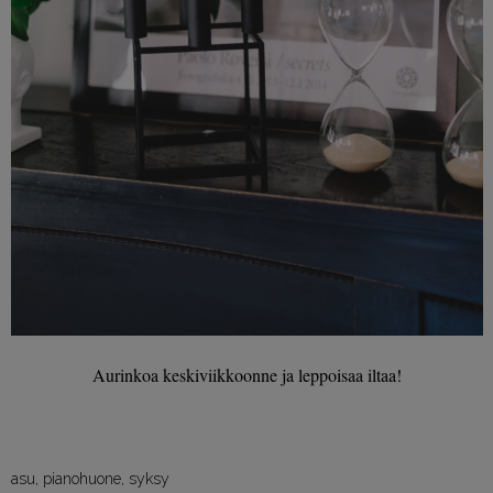
Aurinkoa keskiviikkoonne ja leppoisaa iltaa!
asu
,
pianohuone
,
syksy