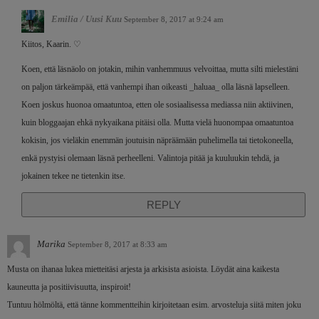
Emilia / Uusi Kuu
September 8, 2017 at 9:24 am
Kiitos, Kaarin. ♡
Koen, että läsnäolo on jotakin, mihin vanhemmuus velvoittaa, mutta silti mielestäni
on paljon tärkeämpää, että vanhempi ihan oikeasti _haluaa_ olla läsnä lapselleen.
Koen joskus huonoa omaatuntoa, etten ole sosiaalisessa mediassa niin aktiivinen,
kuin bloggaajan ehkä nykyaikana pitäisi olla. Mutta vielä huonompaa omaatuntoa
kokisin, jos vieläkin enemmän joutuisin näpräämään puhelimella tai tietokoneella,
enkä pystyisi olemaan läsnä perheelleni. Valintoja pitää ja kuuluukin tehdä, ja
jokainen tekee ne tietenkin itse.
REPLY
Marika
September 8, 2017 at 8:33 am
Musta on ihanaa lukea mietteitäsi arjesta ja arkisista asioista. Löydät aina kaikesta
kauneutta ja positiivisuutta, inspiroit!
Tuntuu hölmöltä, että tänne kommentteihin kirjoitetaan esim. arvosteluja siitä miten joku