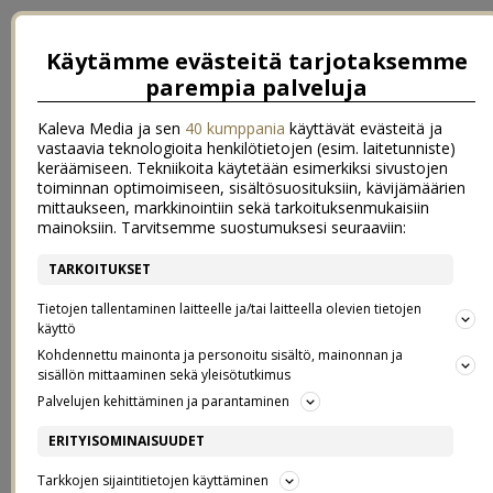
Käytämme evästeitä tarjotaksemme
parempia palveluja
Kaleva Media ja sen
40 kumppania
käyttävät evästeitä ja
vastaavia teknologioita henkilötietojen (esim. laitetunniste)
keräämiseen. Tekniikoita käytetään esimerkiksi sivustojen
toiminnan optimoimiseen, sisältösuosituksiin, kävijämäärien
mittaukseen, markkinointiin sekä tarkoituksenmukaisiin
mainoksiin. Tarvitsemme suostumuksesi seuraaviin:
TARKOITUKSET
←
Hitaita aamuja ja hyviä päiviä
Lampaantaljat keittiössä – varma syksyn merkki
→
Tietojen tallentaminen laitteelle ja/tai laitteella olevien tietojen
käyttö
UUDEN ARJEN OPETTELUA
Kohdennettu mainonta ja personoitu sisältö, mainonnan ja
sisällön mittaaminen sekä yleisötutkimus
Palvelujen kehittäminen ja parantaminen
06.9.2017
ERITYISOMINAISUUDET
Hello aurinkoiset!
Tarkkojen sijaintitietojen käyttäminen