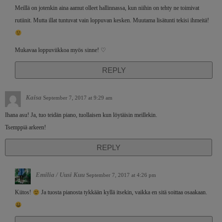
Meillä on jotenkin aina aamut olleet hallinnassa, kun niihin on tehty ne toimivat
rutiinit. Mutta illat tuntuvat vain loppuvan kesken. Muutama lisätunti tekisi ihmeitä!
Mukavaa loppuviikkoa myös sinne! ♡
REPLY
Kaisa
September 7, 2017 at 9:29 am
Ihana asu! Ja, tuo teidän piano, tuollaisen kun löytäisin meillekin.
Tsemppiä arkeen!
REPLY
Emilia / Uusi Kuu
September 7, 2017 at 4:26 pm
Kiitos!
Ja tuosta pianosta tykkään kyllä itsekin, vaikka en sitä soittaa osaakaan.