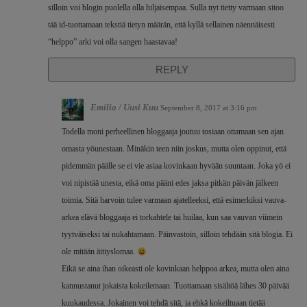
silloin voi blogin puolella olla hiljaisempaa. Sulla nyt tietty varmaan sitoo
tää id-tuottamaan tekstiä tietyn määrän, että kyllä sellainen näennäisesti
“helppo” arki voi olla sangen haastavaa!
REPLY
Emilia / Uusi Kuu
September 8, 2017 at 3:16 pm
Todella moni perheellinen bloggaaja joutuu tosiaan ottamaan sen ajan
omasta yöunestaan. Minäkin teen niin joskus, mutta olen oppinut, että
pidemmän päälle se ei vie asiaa kovinkaan hyvään suuntaan. Joka yö ei
voi nipistää unesta, eikä oma pääni edes jaksa pitkän päivän jälkeen
toimia. Sitä harvoin tulee varmaan ajatelleeksi, että esimerkiksi vauva-
arkea elävä bloggaaja ei torkahtele tai huilaa, kun saa vauvan viimein
tyytväiseksi tai nukahtamaan. Päinvastoin, silloin tehdään sitä blogia. Ei
ole mitään äitiyslomaa.
Eikä se aina ihan oikeasti ole kovinkaan helppoa arkea, mutta olen aina
kannustanut jokaista kokeilemaan. Tuottamaan sisältöä lähes 30 päivää
kuukaudessa. Jokainen voi tehdä sitä, ja ehkä kokeiltuaan tietää