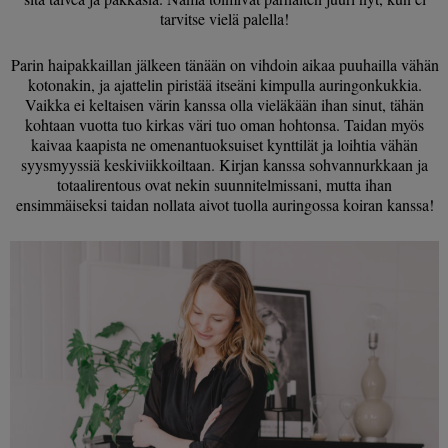
tarvitse vielä palella!
Parin haipakkaillan jälkeen tänään on vihdoin aikaa puuhailla vähän
kotonakin, ja ajattelin piristää itseäni kimpulla auringonkukkia.
Vaikka ei keltaisen värin kanssa olla vieläkään ihan sinut, tähän
kohtaan vuotta tuo kirkas väri tuo oman hohtonsa. Taidan myös
kaivaa kaapista ne omenantuoksuiset kynttilät ja loihtia vähän
syysmyyssiä keskiviikkoiltaan. Kirjan kanssa sohvannurkkaan ja
totaalirentous ovat nekin suunnitelmissani, mutta ihan
ensimmäiseksi taidan nollata aivot tuolla auringossa koiran kanssa!