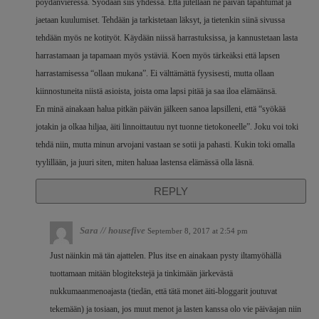
pöydänvieressä. Syödään siis yhdessä. Että jutellaan ne päivän tapahtumat ja
jaetaan kuulumiset. Tehdään ja tarkistetaan läksyt, ja tietenkin siinä sivussa
tehdään myös ne kotityöt. Käydään niissä harrastuksissa, ja kannustetaan lasta
harrastamaan ja tapamaan myös ystäviä. Koen myös tärkeäksi että lapsen
harrastamisessa “ollaan mukana”. Ei välttämättä fyysisesti, mutta ollaan
kiinnostuneita niistä asioista, joista oma lapsi pitää ja saa iloa elämäänsä.
En minä ainakaan halua pitkän päivän jälkeen sanoa lapsilleni, että “syökää
jotakin ja olkaa hiljaa, äiti linnoittautuu nyt tuonne tietokoneelle”. Joku voi toki
tehdä niin, mutta minun arvojani vastaan se sotii ja pahasti. Kukin toki omalla
tyylillään, ja juuri siten, miten haluaa lastensa elämässä olla läsnä.
REPLY
Sara // housefive
September 8, 2017 at 2:54 pm
Just näinkin mä tän ajattelen. Plus itse en ainakaan pysty iltamyöhällä
tuottamaan mitään blogitekstejä ja tinkimään järkevästä
nukkumaanmenoajasta (tiedän, että tätä monet äiti-bloggarit joutuvat
tekemään) ja tosiaan, jos muut menot ja lasten kanssa olo vie päiväajan niin