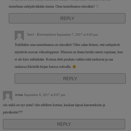
tunnelmaa sadepäivätkään muuta. Oma tunnelmansa niissäkin! ♡
REPLY
Suvi - Kotonainen
September 7, 2017 at 9:03 pm
Todellakin oma tunnelmansa on niissäkin! Olen salaa iloinen, että sadepäivät
näyttävät osuvan viikonloppuun. Minusta on ihana herätä sateen ropinaan, kun
ei ole kiire mihinkään. Kotona ehtii puuhata vaikka mitä mukavaa ja saa
rauhassa lökötellä kirjan kanssa sohvalla.
REPLY
tessa
September 6, 2017 at 8:07 pm
siis mikä on nyt uutta? olet edelleen kotona, kuskaat lapsia harrastuksiin ja
päiväkotiin???
REPLY