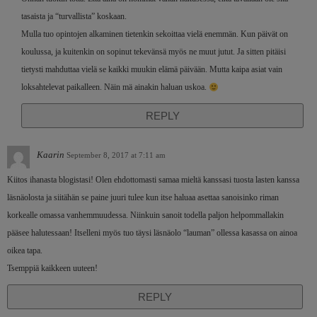
tasaista ja “turvallista” koskaan.
Mulla tuo opintojen alkaminen tietenkin sekoittaa vielä enemmän. Kun päivät on
koulussa, ja kuitenkin on sopinut tekevänsä myös ne muut jutut. Ja sitten pitäisi
tietysti mahduttaa vielä se kaikki muukin elämä päivään. Mutta kaipa asiat vain
loksahtelevat paikalleen. Näin mä ainakin haluan uskoa.
REPLY
Kaarin
September 8, 2017 at 7:11 am
Kiitos ihanasta blogistasi! Olen ehdottomasti samaa mieltä kanssasi tuosta lasten kanssa
läsnäolosta ja siitähän se paine juuri tulee kun itse haluaa asettaa sanoisinko riman
korkealle omassa vanhemmuudessa. Niinkuin sanoit todella paljon helpommallakin
pääsee halutessaan! Itselleni myös tuo täysi läsnäolo “lauman” ollessa kasassa on ainoa
oikea tapa.
Tsemppiä kaikkeen uuteen!
REPLY