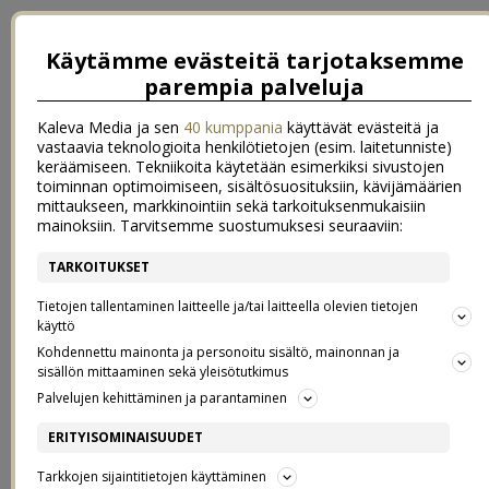
Käytämme evästeitä tarjotaksemme
parempia palveluja
Kaleva Media ja sen
40 kumppania
käyttävät evästeitä ja
vastaavia teknologioita henkilötietojen (esim. laitetunniste)
keräämiseen. Tekniikoita käytetään esimerkiksi sivustojen
toiminnan optimoimiseen, sisältösuosituksiin, kävijämäärien
mittaukseen, markkinointiin sekä tarkoituksenmukaisiin
mainoksiin. Tarvitsemme suostumuksesi seuraaviin:
TARKOITUKSET
←
Sataa rop rop rop…
Hyvä vuosi 2018 / voittaja & alennuskoodi
→
Tietojen tallentaminen laitteelle ja/tai laitteella olevien tietojen
PIPO KIREÄLLÄ? + KLO DESIGN -
käyttö
Kohdennettu mainonta ja personoitu sisältö, mainonnan ja
sisällön mittaaminen sekä yleisötutkimus
ALENNUSKOODI
Palvelujen kehittäminen ja parantaminen
ERITYISOMINAISUUDET
16.10.2017
Tarkkojen sijaintitietojen käyttäminen