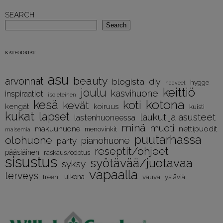
SEARCH
Search
KATEGORIAT
asu
beauty
arvonnat
diy
blogista
hygge
haaveet
keittiö
joulu
kasvihuone
inspiraatiot
iso eteinen
kotona
kesä
koti
kevät
kengät
koiruus
kuisti
kukat
lapset
laukut ja asusteet
lastenhuoneessa
minä
muoti
nettipuodit
makuuhuone
menovinkit
maisemia
puutarhassa
olohuone
pianohuone
party
reseptit/ohjeet
pääsiäinen
raskaus/odotus
sisustus
syötävää/juotavaa
syksy
vapaalla
terveys
treeni
ulkona
vauva
ystäviä