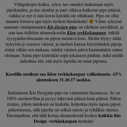
Villapaitojen lisäksi, syksy tuo onneksi mukanaan myös
pipokauden, ja itse olenkin jo pari viikkoa kulkenut pipo päässä,
vaikka se nyt ei niin kovin kireällä ole ollutkaan. Pipo on ollut
muuten loistava apu myös tuohon hiuskriisiin!
Viime syksynä
saamani viininpunainen
Klo Design pipo
on edelleen suosikkini, ja
sain taas teillekin alennuskoodin
Klon verkkokaupaan
, mikäli
syysgarderobissanne on pipon mentävä kolo. Meiltä löytyy näitä
nykyisin jo useassa värissä, ja miehen kanssa käytetäänkin pipoja
ristiin vähän sen mukaan, minkä värinen päivä kummalakin sattuu
olemaan. Sama pipo kuitenkin sopii jokaiseen päähän, mikä meillä
tarkoittaa sitä, että myös lapsilla on omat piponsa.
Koodilla uusikuu saa Klon verkkokaupan valikoimasta -15%
alennuksen 31.10.17 saakka.
Turkulaisen
Klo Designin pipo on valmistettu Suomessa. Se on
100% merinovillaa ja pysyy tukevasti päässä kuin päässä. Paksu
reunus, johon taitoksen on kudottu, helpottaa myös lapsia pipon
pukemisessa, sillä pipolla on selkeä muoto ja ryhdikäs olemus.
kaikkia Klo
Huomaathan, että tällä kertaa alennuskoodi koskee
Design -verkkokaupan
tuotteita!