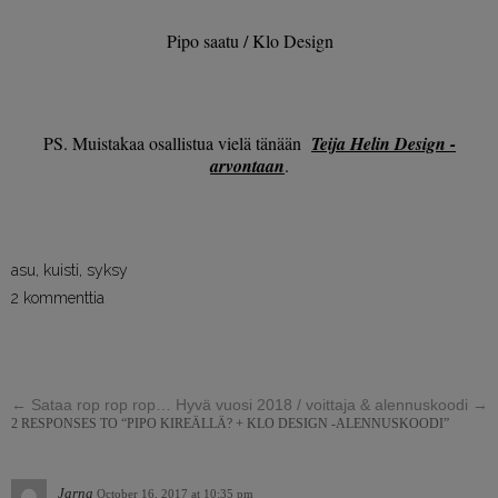
Pipo saatu / Klo Design
PS. Muistakaa osallistua vielä tänään
Teija Helin Design -
arvontaan
.
asu
,
kuisti
,
syksy
2 kommenttia
←
Sataa rop rop rop…
Hyvä vuosi 2018 / voittaja & alennuskoodi
→
2 RESPONSES TO “PIPO KIREÄLLÄ? + KLO DESIGN -ALENNUSKOODI”
Jarna
October 16, 2017 at 10:35 pm