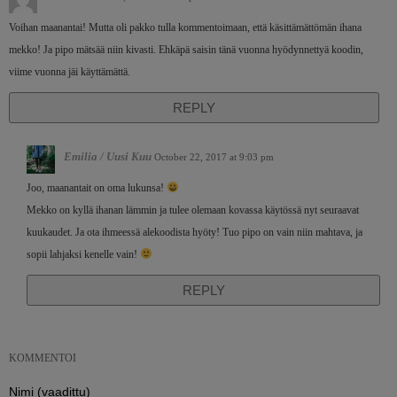
Voihan maanantai! Mutta oli pakko tulla kommentoimaan, että käsittämättömän ihana
mekko! Ja pipo mätsää niin kivasti. Ehkäpä saisin tänä vuonna hyödynnettyä koodin,
viime vuonna jäi käyttämättä.
REPLY
Emilia / Uusi Kuu
October 22, 2017 at 9:03 pm
Joo, maanantait on oma lukunsa!
Mekko on kyllä ihanan lämmin ja tulee olemaan kovassa käytössä nyt seuraavat
kuukaudet. Ja ota ihmeessä alekoodista hyöty! Tuo pipo on vain niin mahtava, ja
sopii lahjaksi kenelle vain!
REPLY
KOMMENTOI
Nimi (vaadittu)