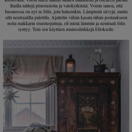
ihailla nättejä pistorasioita ja valokytkimiä. Voisin sanoa, että
huoneessa on nyt se fiilis, jota halusinkin. Lämpimiä sävyjä, mutta
silti neutraalilla paletilla. Ajattelin vähän kasata tähän postaukseen
noita makkarin sisustusjuttuja, eli mistä lämmin ja neutraali fiilis
syntyy. Tein sen käyttäen mainoslinkkejä Ellokselle.