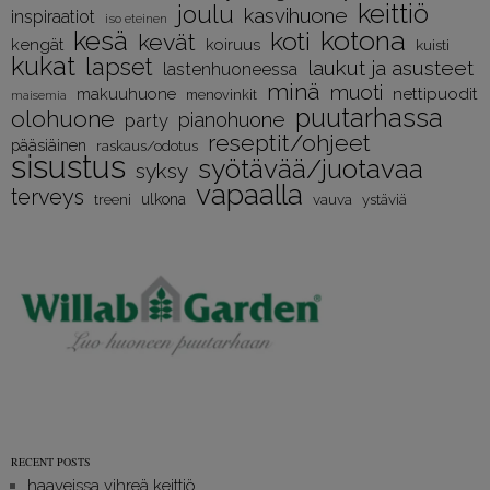
keittiö
joulu
kasvihuone
inspiraatiot
iso eteinen
kotona
kesä
koti
kevät
kengät
koiruus
kuisti
kukat
lapset
laukut ja asusteet
lastenhuoneessa
minä
muoti
nettipuodit
makuuhuone
menovinkit
maisemia
puutarhassa
olohuone
pianohuone
party
reseptit/ohjeet
pääsiäinen
raskaus/odotus
sisustus
syötävää/juotavaa
syksy
vapaalla
terveys
treeni
ulkona
vauva
ystäviä
RECENT POSTS
haaveissa vihreä keittiö