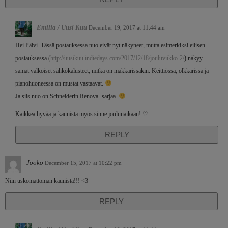
Emilia / Uusi Kuu
December 19, 2017 at 11:44 am
Hei Päivi. Tässä postauksessa nuo eivät nyt näkyneet, mutta esimerkiksi eilisen
postauksessa (
http://uusikuu.indiedays.com/2017/12/18/jouluviikko-2/
) näkyy
samat valkoiset sähkökalusteet, mitkä on makkarissakin. Keittiössä, olkkarissa ja
pianohuoneessa on mustat vastaavat.
Ja siis nuo on Schneiderin Renova -sarjaa.
Kaikkea hyvää ja kaunista myös sinne joulunaikaan! ♡
REPLY
Jooko
December 15, 2017 at 10:22 pm
Niin uskomattoman kaunista!!! <3
REPLY