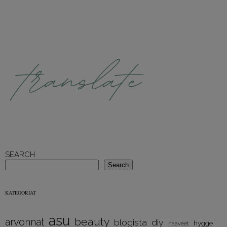
SEARCH
Search
KATEGORIAT
asu
beauty
arvonnat
diy
blogista
hygge
haaveet