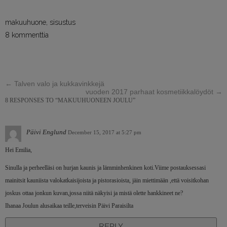
makuuhuone
,
sisustus
8 kommenttia
←
Talven valo ja kukkavinkkejä
vuoden 2017 parhaat kosmetiikkalöydöt
→
8 RESPONSES TO “MAKUUHUONEEN JOULU”
Päivi Englund
December 15, 2017 at 5:27 pm
Hei Emilia,
Sinulla ja perheelläsi on hurjan kaunis ja lämminhenkinen koti.Viime postauksessasi
mainitsit kauniista valokatkaisijoista ja pistorasioista, jäin miettimään ,että voisitkohan
joskus ottaa jonkun kuvan,jossa niitä näkyisi ja mistä olette hankkineet ne?
Ihanaa Joulun alusaikaa teille,terveisin Päivi Paraisilta
REPLY