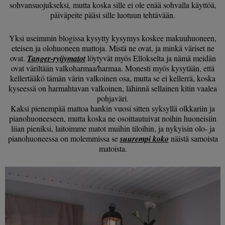
sohvansuojukseksi, mutta koska sille ei ole enää sohvalla käyttöä,
päiväpeite pääsi sille luotuun tehtävään.
Yksi useimmin blogissa kysytty kysymys koskee makuuhuoneen,
eteisen ja olohuoneen mattoja. Mistä ne ovat, ja minkä väriset ne
ovat.
Tanger-ryijymatot
löytyvät myös Ellokselta ja nämä meidän
ovat väriltään valkoharmaa/harmaa. Monesti myös kysytään, että
kellertääkö tämän värin valkoinen osa, mutta se ei kellerrä, koska
kyseessä on harmahtavan valkoinen, lähinnä sellainen kitin vaalea
pohjaväri.
Kaksi pienempää mattoa hankin vuosi sitten syksyllä olkkariin ja
pianohuoneeseen, mutta koska ne osoittautuivat noihin huoneisiin
liian pieniksi, laitoimme matot muihin tiloihin, ja nykyisin olo- ja
pianohuoneessa on molemmissa se
suurempi koko
näistä samoista
matoista.