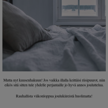
Mutta nyt kuusenhakuun! Jos vaikka illalla keittäisi riisipuurot, niin
eikös sitä sitten tule yhdelle perjantaille jo hyvä annos jouluttelua.
Rauhallista viikonloppua joulukiireistä huolimatta!