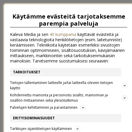
Käytämme evästeitä tarjotaksemme
parempia palveluja
Kaleva Media ja sen
40 kumppania
käyttävät evästeitä ja
vastaavia teknologioita henkilötietojen (esim. laitetunniste)
keräämiseen. Tekniikoita käytetään esimerkiksi sivustojen
toiminnan optimoimiseen, sisältösuosituksiin, kävijämäärien
mittaukseen, markkinointiin sekä tarkoituksenmukaisiin
mainoksiin. Tarvitsemme suostumuksesi seuraaviin:
TARKOITUKSET
←
Talven valo ja kukkavinkkejä
vuoden 2017 parhaat kosmetiikkalöydöt
→
Tietojen tallentaminen laitteelle ja/tai laitteella olevien tietojen
käyttö
MAKUUHUONEEN JOULU
Kohdennettu mainonta ja personoitu sisältö, mainonnan ja
sisällön mittaaminen sekä yleisötutkimus
Palvelujen kehittäminen ja parantaminen
15.12.2017
ERITYISOMINAISUUDET
Yhteistyössä Ellos (postaus sisältää mainoslinkkejä)
Tarkkojen sijaintitietojen käyttäminen