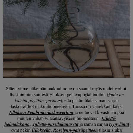
Sitten viime näkemän makuuhuone on saanut myös uudet verhot.
Ihastuin niin suuresti Elloksen pellavapöytäliinoihin (
joulu on
katettu pöytään -postaus
), että päätin tilata saman sarjan
laskosverhot makuuhuoneeseen. Tuossa on vierekkäin kaksi
Elloksen Pembroke-laskosverhoa
ja ne tuovat kivasti lämpöä
muuten vähän viileänsävyiseen huoneeseen.
Juliette-
helmalakana
,
Juliette-pussilakanasetit
ja saman sarjan
tyynyliinat
ovat nekin
Ellokselta
.
Roselynn-päiväpeitteen
tilasin aluksi