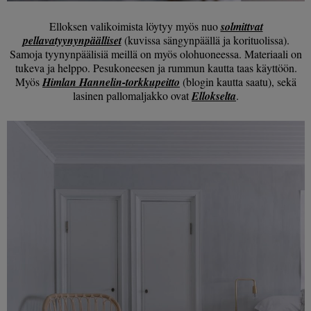
Elloksen valikoimista löytyy myös nuo
solmittvat
pellavatyynynpäälliset
(kuvissa sängynpäällä ja korituolissa).
Samoja tyynynpäälisiä meillä on myös olohuoneessa. Materiaali on
tukeva ja helppo. Pesukoneesen ja rummun kautta taas käyttöön.
Myös
Himlan Hannelin-torkkupeitto
(blogin kautta saatu), sekä
lasinen pallomaljakko ovat
Ellokselta
.