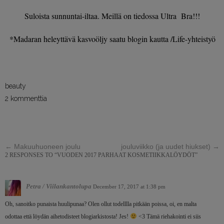
Suloista sunnuntai-iltaa. Meillä on tiedossa Ultra Bra!!!
*Madaran heleyttävä kasvoöljy saatu blogin kautta /Life-yhteistyö
beauty
2 kommenttia
←
Makuuhuoneen joulu
jouluviikko (ja uudet hiukset)
→
2 RESPONSES TO “VUODEN 2017 PARHAAT KOSMETIIKKALÖYDÖT”
Petra / Viilankantolupa
December 17, 2017 at 1:38 pm
Oh, sanoitko punaista huulipunaa? Olen ollut todelllla pitkään poissa, oi, en malta
odottaa että löydän aihetodisteet blogiarkistosta! Jes!
<3 Tämä riehakointi ei siis