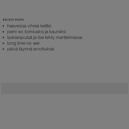
RECENT POSTS
haaveissa vihreä keittiö
pieni wc toimivaksi ja kauniiksi
laskiaispullat ja itse tehty mantelimassa
long time no see
päivä täynnä arvoituksia