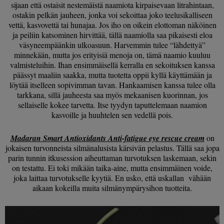
sijaan että ostaisit nestemäistä naamiota kirpaisevaan litrahintaan,
ostakin pelkän jauheen, jonka voi sekoittaa joko teelusikalliseen
vettä, kasvovettä tai hunajaa. Jos iho on oikein elottoman näköinen
ja peiliin katsominen hirvittää, tällä naamiolla saa pikaisesti eloa
väsyneempäänkin ulkoasuun. Harvemmin tulee “lähdettyä”
minnekään, mutta jos erityisiä menoja on, tämä naamio kuuluu
valmisteluihin. Ihan ensimmäisellä kerralla en sekoituksen kanssa
päässyt maaliin saakka, mutta tuotetta oppii kyllä käyttämään ja
löytää itselleen sopivimman tavan. Hankaamisen kanssa tulee olla
tarkkana, sillä jauheesta saa myös mekaanisen kuorinnan, jos
sellaiselle kokee tarvetta. Itse tyydyn taputtelemaan naamion
kasvoille ja huuhtelen sen vedellä pois.
Madaran Smart Antioxidants Anti-fatigue eye rescue cream
on
jokaisen turvonneista silmänalusista kärsivän pelastus. Tällä saa jopa
parin tunnin itkusession aiheuttaman turvotuksen laskemaan, sekin
on testattu. Ei toki mikään taika-aine, mutta ensimmäinen voide,
joka laittaa turvotukselle kyytiä. En usko, että uskallan vähään
aikaan kokeilla muita silmänympärysihon tuotteita.