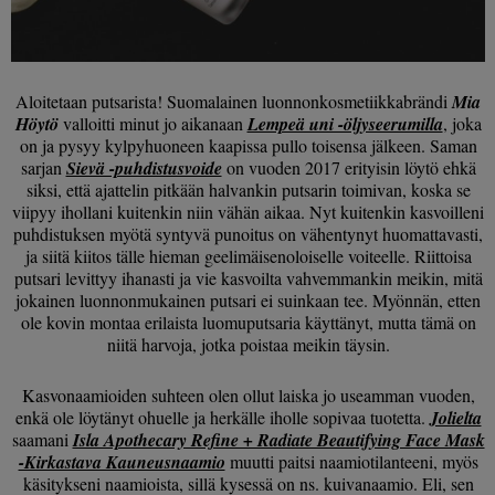
Aloitetaan putsarista! Suomalainen luonnonkosmetiikkabrändi
Mia
Höytö
valloitti minut jo aikanaan
Lempeä uni -öljyseerumilla
, joka
on ja pysyy kylpyhuoneen kaapissa pullo toisensa jälkeen. Saman
sarjan
Sievä -puhdistusvoide
on vuoden 2017 erityisin löytö ehkä
siksi, että ajattelin pitkään halvankin putsarin toimivan, koska se
viipyy ihollani kuitenkin niin vähän aikaa. Nyt kuitenkin kasvoilleni
puhdistuksen myötä syntyvä punoitus on vähentynyt huomattavasti,
ja siitä kiitos tälle hieman geelimäisenoloiselle voiteelle. Riittoisa
putsari levittyy ihanasti ja vie kasvoilta vahvemmankin meikin, mitä
jokainen luonnonmukainen putsari ei suinkaan tee. Myönnän, etten
ole kovin montaa erilaista luomuputsaria käyttänyt, mutta tämä on
niitä harvoja, jotka poistaa meikin täysin.
Kasvonaamioiden suhteen olen ollut laiska jo useamman vuoden,
enkä ole löytänyt ohuelle ja herkälle iholle sopivaa tuotetta.
Jolielta
saamani
Isla Apothecary Refine + Radiate Beautifying Face Mask
-Kirkastava Kauneusnaamio
muutti paitsi naamiotilanteeni, myös
käsitykseni naamioista, sillä kysessä on ns. kuivanaamio. Eli, sen