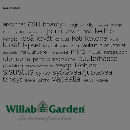
KATEGORIAT
asu
beauty
arvonnat
diy
blogista
hygge
haaveet
keittiö
joulu
kasvihuone
inspiraatiot
iso eteinen
kotona
kesä
koti
kevät
kengät
koiruus
kuisti
kukat
lapset
laukut ja asusteet
lastenhuoneessa
minä
muoti
nettipuodit
makuuhuone
menovinkit
maisemia
puutarhassa
olohuone
pianohuone
party
reseptit/ohjeet
pääsiäinen
raskaus/odotus
sisustus
syötävää/juotavaa
syksy
vapaalla
terveys
treeni
ulkona
vauva
ystäviä