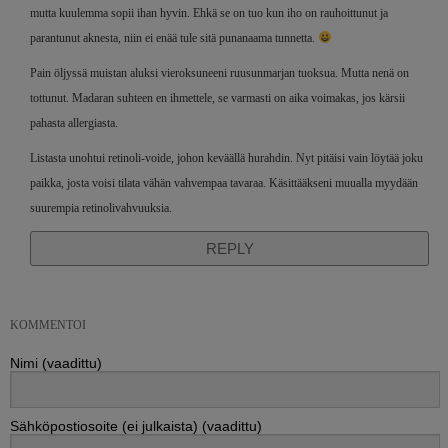
mutta kuulemma sopii ihan hyvin. Ehkä se on tuo kun iho on rauhoittunut ja
parantunut aknesta, niin ei enää tule sitä punanaama tunnetta.
Pain öljyssä muistan aluksi vieroksuneeni ruusunmarjan tuoksua. Mutta nenä on
tottunut. Madaran suhteen en ihmettele, se varmasti on aika voimakas, jos kärsii
pahasta allergiasta.
Listasta unohtui retinoli-voide, johon keväällä hurahdin. Nyt pitäisi vain löytää joku
paikka, josta voisi tilata vähän vahvempaa tavaraa. Käsittääkseni muualla myydään
suurempia retinolivahvuuksia.
REPLY
KOMMENTOI
Nimi (vaadittu)
Sähköpostiosoite (ei julkaista) (vaadittu)