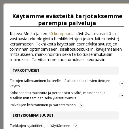
Käytämme evästeitä tarjotaksemme
parempia palveluja
Kaleva Media ja sen
40 kumppania
käyttävät evästeitä ja
vastaavia teknologioita henkilötietojen (esim. laitetunniste)
keräämiseen. Tekniikoita käytetään esimerkiksi sivustojen
toiminnan optimoimiseen, sisältösuosituksiin, kävijämäärien
mittaukseen, markkinointiin sekä tarkoituksenmukaisiin
mainoksiin. Tarvitsemme suostumuksesi seuraaviin:
TARKOITUKSET
←
Makuuhuoneen joulu
jouluviikko (ja uudet hiukset)
→
Tietojen tallentaminen laitteelle ja/tai laitteella olevien tietojen
VUODEN 2017 PARHAAT
käyttö
Kohdennettu mainonta ja personoitu sisältö, mainonnan ja
sisällön mittaaminen sekä yleisötutkimus
KOSMETIIKKALÖYDÖT
Palvelujen kehittäminen ja parantaminen
ERITYISOMINAISUUDET
17.12.2017
Tarkkojen sijaintitietojen käyttäminen