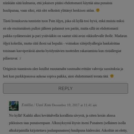
niinkään siitä kulmasta, että jokaisen pitäisi ehdottomasti käyttää aina punaista
huulipunaa, vaan siksi, että olet selkeästi ylittänyt henkisen aidan.
Tästä listauksesta tunnistin tuon Pain öljyn, joka oli kyllä tosi hyvä, enkä muista miksi
en ole ensimmäisen pullon jälkeen palannut sen pariin, mutta sillä on ehdottomasti
paikka sydämessäni ja pari ystävääkin on saanut siitä avun oikkuilevalle iholle. Madaran
öljyä kokeilin, mutta siitä ihoni sai hepulin - voimakas siitepölyallergia hankaloittaa
toisinaan kasviperäisiä aineita hyödyntävien tuotteiden rakastamista kun ristiallergiat
pillastuvat. :/
Originsin naamiosta olen kuullut muutamalta suunnalta erittäin vahvoja suosituksia ja
heti kun purkkijonossa aukeaa sopiva paikka, aion ehdottomasti testata tätä.
REPLY
Emilia / Uusi Kuu
December 19, 2017 at 11:41 am
No kyllä! Kaikki alkoi kevättalvella korallista sävystä, ja sitten kesän alussa
pikkuisen taas punaisempaan. Alkusyksystä löysin itseni Punainen (sellainen isolla
alkukirjaimilla kirjoitettava joulunpunainen) huulipuna kädessäni. Aikoihin on eletty,