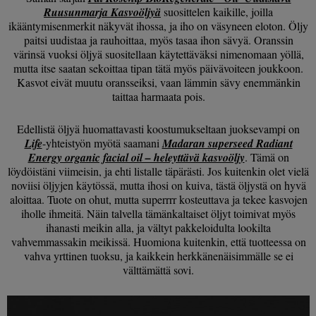
Ruusunmarja Kasvoöljyä
suosittelen kaikille, joilla
ikääntymisenmerkit näkyvät ihossa, ja iho on väsyneen eloton. Öljy
paitsi uudistaa ja rauhoittaa, myös tasaa ihon sävyä. Oranssin
värinsä vuoksi öljyä suositellaan käytettäväksi nimenomaan yöllä,
mutta itse saatan sekoittaa tipan tätä myös päivävoiteen joukkoon.
Kasvot eivät muutu oransseiksi, vaan lämmin sävy enemmänkin
taittaa harmaata pois.
Edellistä öljyä huomattavasti koostumukseltaan juoksevampi on
Life
-yhteistyön myötä saamani
Madaran superseed Radiant
Energy organic facial oil – heleyttävä kasvoöljy
. Tämä on
löydöistäni viimeisin, ja ehti listalle täpärästi. Jos kuitenkin olet vielä
noviisi öljyjen käytössä, mutta ihosi on kuiva, tästä öljystä on hyvä
aloittaa. Tuote on ohut, mutta superrrr kosteuttava ja tekee kasvojen
iholle ihmeitä. Näin talvella tämänkaltaiset öljyt toimivat myös
ihanasti meikin alla, ja vältyt pakkeloidulta lookilta
vahvemmassakin meikissä. Huomiona kuitenkin, että tuotteessa on
vahva yrttinen tuoksu, ja kaikkein herkkänenäisimmälle se ei
välttämättä sovi.