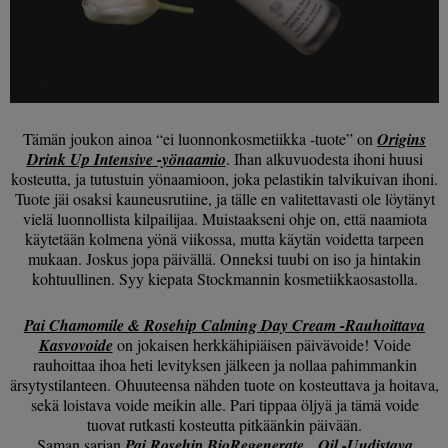
Tämän joukon ainoa “ei luonnonkosmetiikka -tuote” on
Origins
Drink Up Intensive -yönaamio
. Ihan alkuvuodesta ihoni huusi
kosteutta, ja tutustuin yönaamioon, joka pelastikin talvikuivan ihoni.
Tuote jäi osaksi kauneusrutiine, ja tälle en valitettavasti ole löytänyt
vielä luonnollista kilpailijaa. Muistaakseni ohje on, että naamiota
käytetään kolmena yönä viikossa, mutta käytän voidetta tarpeen
mukaan. Joskus jopa päivällä. Onneksi tuubi on iso ja hintakin
kohtuullinen. Syy kiepata Stockmannin kosmetiikkaosastolla.
Pai Chamomile & Rosehip Calming Day Cream -Rauhoittava
Kasvovoide
on jokaisen herkkähipiäisen päivävoide! Voide
rauhoittaa ihoa heti levityksen jälkeen ja nollaa pahimmankin
ärsytystilanteen. Ohuuteensa nähden tuote on kosteuttava ja hoitava,
sekä loistava voide meikin alle. Pari tippaa öljyä ja tämä voide
tuovat rutkasti kosteutta pitkäänkin päivään.
Saman sarjan
Pai Rosehip BioRegenerate Oil -Uudistava