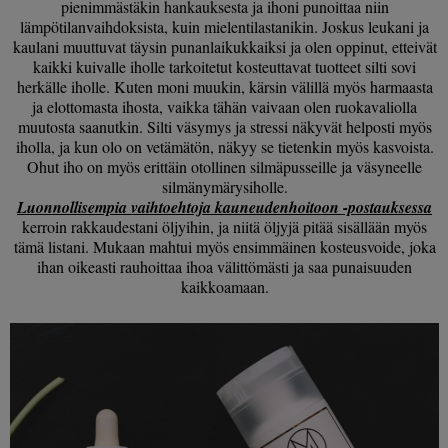
pienimmästäkin hankauksesta ja ihoni punoittaa niin
lämpötilanvaihdoksista, kuin mielentilastanikin. Joskus leukani ja
kaulani muuttuvat täysin punanlaikukkaiksi ja olen oppinut, etteivät
kaikki kuivalle iholle tarkoitetut kosteuttavat tuotteet silti sovi
herkälle iholle. Kuten moni muukin, kärsin välillä myös harmaasta
ja elottomasta ihosta, vaikka tähän vaivaan olen ruokavaliolla
muutosta saanutkin. Silti väsymys ja stressi näkyvät helposti myös
iholla, ja kun olo on vetämätön, näkyy se tietenkin myös kasvoista.
Ohut iho on myös erittäin otollinen silmäpusseille ja väsyneelle
silmänymärysiholle.
Luonnollisempia vaihtoehtoja kauneudenhoitoon -postauksessa
kerroin rakkaudestani öljyihin, ja niitä öljyjä pitää sisällään myös
tämä listani. Mukaan mahtui myös ensimmäinen kosteusvoide, joka
ihan oikeasti rauhoittaa ihoa välittömästi ja saa punaisuuden
kaikkoamaan.