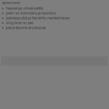
RECENT POSTS
haaveissa vihreä keittiö
pieni wc toimivaksi ja kauniiksi
laskiaispullat ja itse tehty mantelimassa
long time no see
päivä täynnä arvoituksia