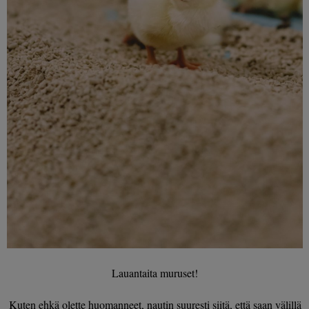
Lauantaita muruset!
Kuten ehkä olette huomanneet, nautin suuresti siitä, että saan välillä