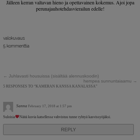
Jälleen kerran valtavan hieno ja opettavainen kokemus. Ajoi jopa
perunajauhotehdasvierailun edelle!
valokuvaus
5 kommenttia
←
Juhlavasti housuissa (sisältää alennuskoodin)
hempea sunnuntaiaamu
→
5 RESPONSES TO “KAMERAN KANSSA KANALASSA”
Sanna
February 17, 2018 at 1:57 pm
Suloisia
Näitä kuvia katsellessa vahvistuu tunne ryhtyä kasvissyöjäksi.
REPLY