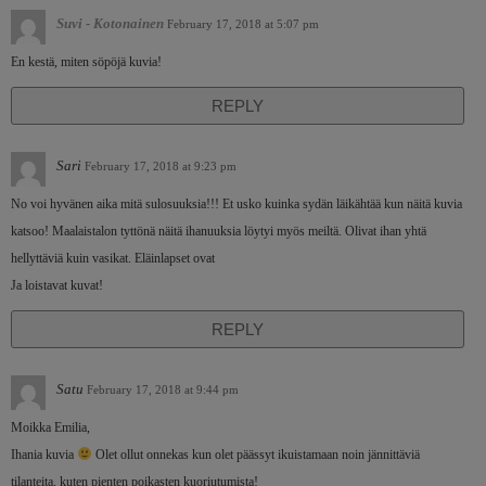
Suvi - Kotonainen
February 17, 2018 at 5:07 pm
En kestä, miten söpöjä kuvia!
REPLY
Sari
February 17, 2018 at 9:23 pm
No voi hyvänen aika mitä sulosuuksia!!! Et usko kuinka sydän läikähtää kun näitä kuvia
katsoo! Maalaistalon tyttönä näitä ihanuuksia löytyi myös meiltä. Olivat ihan yhtä
hellyttäviä kuin vasikat. Eläinlapset ovat
Ja loistavat kuvat!
REPLY
Satu
February 17, 2018 at 9:44 pm
Moikka Emilia,
Ihania kuvia
Olet ollut onnekas kun olet päässyt ikuistamaan noin jännittäviä
tilanteita, kuten pienten poikasten kuoriutumista!