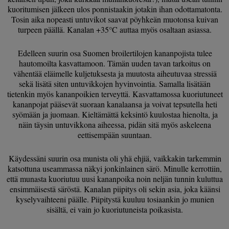
kuoritumisen jälkeen ulos ponnistaakin jotakin ihan odottamatonta.
Tosin aika nopeasti untuvikot saavat pöyhkeän muotonsa kuivan
turpeen päällä. Kanalan +35°C auttaa myös osaltaan asiassa.
Edelleen suurin osa Suomen broilertilojen kananpojista tulee
hautomoilta kasvattamoon. Tämän uuden tavan tarkoitus on
vähentää eläimelle kuljetuksesta ja muutosta aiheutuvaa stressiä
sekä lisätä siten untuvikkojen hyvinvointia. Samalla lisätään
tietenkin myös kananpoikien terveyttä. Kasvattamossa kuoriutuneet
kananpojat pääsevät suoraan kanalaansa ja voivat tepsutella heti
syömään ja juomaan. Kieltämättä keksintö kuulostaa hienolta, ja
näin täysin untuvikkona aiheessa, pidän sitä myös askeleena
eettisempään suuntaan.
Käydessäni suurin osa munista oli yhä ehjiä, vaikkakin tarkemmin
katsottuna useammassa näkyi jonkinlainen särö. Minulle kerrottiin,
että munasta kuoriutuu uusi kananpoika noin neljän tunnin kuluttua
ensimmäisestä säröstä. Kanalan piipitys oli sekin asia, joka käänsi
kyselyvaihteeni päälle. Piipitystä kuuluu tosiaankin jo munien
sisältä, ei vain jo kuoriutuneista poikasista.