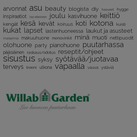
asu
beauty
arvonnat
diy
blogista
hygge
haaveet
keittiö
joulu
kasvihuone
inspiraatiot
iso eteinen
kotona
kesä
koti
kevät
kengät
koiruus
kuisti
kukat
lapset
laukut ja asusteet
lastenhuoneessa
minä
muoti
nettipuodit
makuuhuone
menovinkit
maisemia
puutarhassa
olohuone
pianohuone
party
reseptit/ohjeet
pääsiäinen
raskaus/odotus
sisustus
syötävää/juotavaa
syksy
vapaalla
terveys
treeni
ulkona
vauva
ystäviä