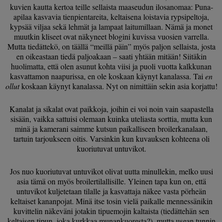
kuvien kautta kertoa teille sellaista maaseudun ilosanomaa: Puna-
apilaa kasvavia tienpientareita, keltaisena loistavia rypsipeltoja,
kypsää viljaa sekä lehmät ja lampaat laitumillaan. Nämä ja monet
muutkin kliseet ovat näkyneet blogini kuvissa vuosien varrella.
Mutta tiedättekö, on täällä “meillä päin” myös paljon sellaista, josta
en oikeastaan tiedä paljoakaan – saati yhtään mitään! Siitäkin
huolimatta, että olen asunut kohta viisi ja puoli vuotta kalkkunan
kasvattamon naapurissa, en ole koskaan käynyt kanalassa. Tai
en
ollut
koskaan käynyt kanalassa. Nyt on nimittäin sekin asia korjattu!
Kanalat ja sikalat ovat paikkoja, joihin ei voi noin vain saapastella
sisään, vaikka sattuisi olemaan kuinka uteliasta sorttia, mutta kun
minä ja kamerani saimme kutsun paikalliseen broilerkanalaan,
tartuin tarjoukseen oitis. Varsinkin kun kuvauksen kohteena oli
kuoriutuvat untuvikot.
Jos nuo kuoriutuvat untuvikot olivat uutta minullekin, melko uusi
asia tämä on myös broilertilallisille. Yleinen tapa kun on, että
untuvikot kuljetetaan tilalle ja kasvattaja näkee vasta pörheän
keltaiset kananpojat. Minä itse tosin vielä paikalle mennessänikin
kuvittelin näkeväni jotakin tipuemojin kaltaista (tiedättehän sen
keltaisen tipun, joka kurkkaa munankuoresta?), mutta usean tunnin