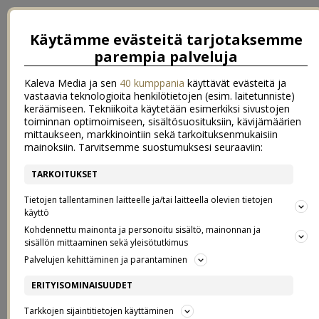
Käytämme evästeitä tarjotaksemme
parempia palveluja
Kaleva Media ja sen
40 kumppania
käyttävät evästeitä ja
vastaavia teknologioita henkilötietojen (esim. laitetunniste)
keräämiseen. Tekniikoita käytetään esimerkiksi sivustojen
toiminnan optimoimiseen, sisältösuosituksiin, kävijämäärien
mittaukseen, markkinointiin sekä tarkoituksenmukaisiin
mainoksiin. Tarvitsemme suostumuksesi seuraaviin:
TARKOITUKSET
←
Juhlavasti housuissa (sisältää alennuskoodin)
hempea sunnuntaiaamu
→
Tietojen tallentaminen laitteelle ja/tai laitteella olevien tietojen
käyttö
KAMERAN KANSSA KANALASSA
Kohdennettu mainonta ja personoitu sisältö, mainonnan ja
sisällön mittaaminen sekä yleisötutkimus
Palvelujen kehittäminen ja parantaminen
17.2.2018
ERITYISOMINAISUUDET
Tarkkojen sijaintitietojen käyttäminen