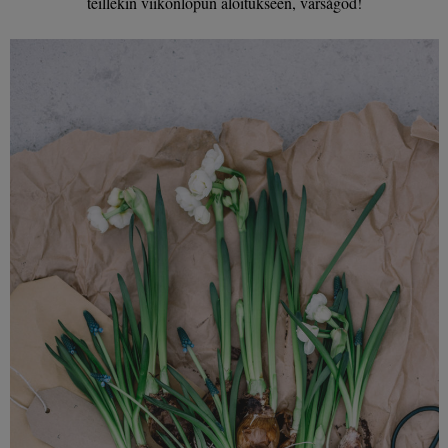
teillekin viikonlopun aloitukseen, varsågod!