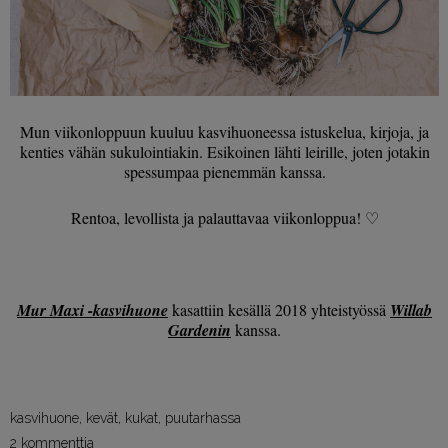
Mun viikonloppuun kuuluu kasvihuoneessa istuskelua, kirjoja, ja
kenties vähän sukulointiakin. Esikoinen lähti leirille, joten jotakin
spessumpaa pienemmän kanssa.
Rentoa, levollista ja palauttavaa viikonloppua! ♡
Mur Maxi -kasvihuone
kasattiin kesällä 2018 yhteistyössä
Willab
Gardenin
kanssa.
kasvihuone
,
kevät
,
kukat
,
puutarhassa
2 kommenttia