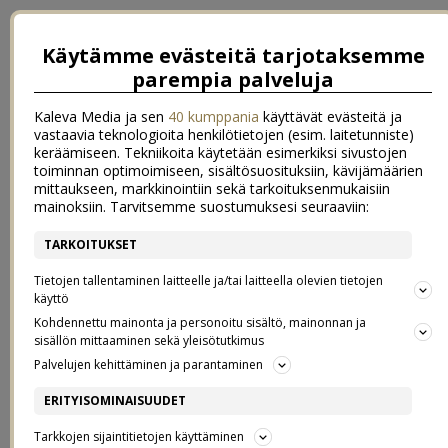
Käytämme evästeitä tarjotaksemme
parempia palveluja
Kaleva Media ja sen
40 kumppania
käyttävät evästeitä ja
vastaavia teknologioita henkilötietojen (esim. laitetunniste)
keräämiseen. Tekniikoita käytetään esimerkiksi sivustojen
toiminnan optimoimiseen, sisältösuosituksiin, kävijämäärien
mittaukseen, markkinointiin sekä tarkoituksenmukaisiin
mainoksiin. Tarvitsemme suostumuksesi seuraaviin:
TARKOITUKSET
VAPAA VIIKONLOPPU JA AVAIMIA
Tietojen tallentaminen laitteelle ja/tai laitteella olevien tietojen
käyttö
Kohdennettu mainonta ja personoitu sisältö, mainonnan ja
ONNEEN
sisällön mittaaminen sekä yleisötutkimus
Palvelujen kehittäminen ja parantaminen
12.4.2019
ERITYISOMINAISUUDET
Oi ihanuus, se on perjantai! Ja erityisen ihana siitäkin syystä, että
Tarkkojen sijaintitietojen käyttäminen
kalenteri on ainakin melkein tyhjä. Tuntuu, että nyt on taas ollut