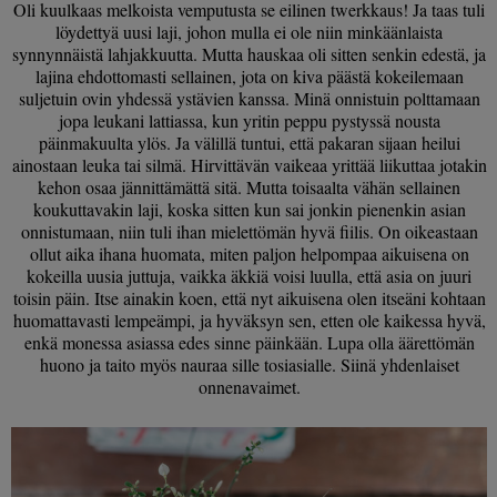
Oli kuulkaas melkoista vemputusta se eilinen twerkkaus! Ja taas tuli
löydettyä uusi laji, johon mulla ei ole niin minkäänlaista
synnynnäistä lahjakkuutta. Mutta hauskaa oli sitten senkin edestä, ja
lajina ehdottomasti sellainen, jota on kiva päästä kokeilemaan
suljetuin ovin yhdessä ystävien kanssa. Minä onnistuin polttamaan
jopa leukani lattiassa, kun yritin peppu pystyssä nousta
päinmakuulta ylös. Ja välillä tuntui, että pakaran sijaan heilui
ainostaan leuka tai silmä. Hirvittävän vaikeaa yrittää liikuttaa jotakin
kehon osaa jännittämättä sitä. Mutta toisaalta vähän sellainen
koukuttavakin laji, koska sitten kun sai jonkin pienenkin asian
onnistumaan, niin tuli ihan mielettömän hyvä fiilis. On oikeastaan
ollut aika ihana huomata, miten paljon helpompaa aikuisena on
kokeilla uusia juttuja, vaikka äkkiä voisi luulla, että asia on juuri
toisin päin. Itse ainakin koen, että nyt aikuisena olen itseäni kohtaan
huomattavasti lempeämpi, ja hyväksyn sen, etten ole kaikessa hyvä,
enkä monessa asiassa edes sinne päinkään. Lupa olla äärettömän
huono ja taito myös nauraa sille tosiasialle. Siinä yhdenlaiset
onnenavaimet.