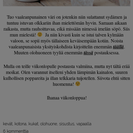
Tuo vaaleanpunainen väri on jotenkin niin sulattanut sydämen ja
tuntuu istuvan olkkariin ihan mielettömän hyvin. Samaan aikaan
raikasta, mutta rauhoittavaa, eikä missään nimessä imelän söpö. Siis
mun mielestä!
Ja niin kivasti kuin se istui talven kylmään
valoon, se sopii myös tällaiseen keväisempään kotiin. Noista
vaaleanpunaisista yksityiskohdista kirjoittelin enemmän
täällä
.
Muuten olohuoneen tyyliä enemmän
tässä
postauksessa.
Mulla on teille viikonlopulle postausta valmiina, mutta nyt tältä erää
moikat. Olen varannut itselleni yhden lämpimän kainalon, suuren
kulhollisen poppareita ja illan telkkaria tuijotellen. Siivota ehtii sitten
huomenna!
Ihanaa viikonloppua!
kevät
,
kotona
,
kukat
,
olohuone
,
sisustus
,
vapaalla
6 kommenttia