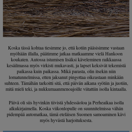
Koska tässä kohtaa tiesimme jo, että kotiin pääsisimme vastaan
myöhään illalla, päätimme jatkaa matkaamme vielä Hankoon
koukaten. Autossa istumisen lisäksi käveleminen raikkaassa
kesäilmassa myös virkisti mukavasti, ja lapset keksivät tekemistä
paikassa kuin paikassa. Mikä parasta, olin itsekin niin
lomatunnelmissa, etten jaksanut pingottaa oikeastaan minkään
suhteen. Tämähän tarkoitti sitä, että päivän aikana syötiin ja juotiin,
mitä mieli teki, ja nukkumaanmenoajoille viitattiin isolla kintaalla.
Päivä oli siis hyvinkin tiivistä yhdessäoloa ja Perheaikaa isolla
alkukirjaimella. Koska viikonlopulle on suunnitelmissa vähän
pidempää automatkaa, tämä eteläisen Suomen samoaminen kävi
myös hyvästä harjoituksesta.