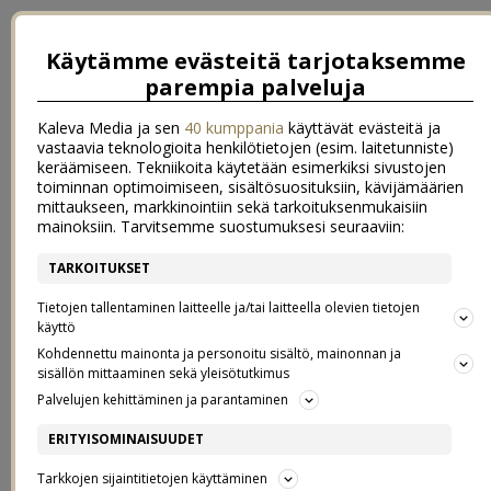
Käytämme evästeitä tarjotaksemme
parempia palveluja
Kaleva Media ja sen
40 kumppania
käyttävät evästeitä ja
vastaavia teknologioita henkilötietojen (esim. laitetunniste)
keräämiseen. Tekniikoita käytetään esimerkiksi sivustojen
toiminnan optimoimiseen, sisältösuosituksiin, kävijämäärien
mittaukseen, markkinointiin sekä tarkoituksenmukaisiin
mainoksiin. Tarvitsemme suostumuksesi seuraaviin:
TARKOITUKSET
HELSINKIÄ PAKOON…
Tietojen tallentaminen laitteelle ja/tai laitteella olevien tietojen
käyttö
Kohdennettu mainonta ja personoitu sisältö, mainonnan ja
06.7.2016
sisällön mittaaminen sekä yleisötutkimus
Palvelujen kehittäminen ja parantaminen
Hei ihanat!
ERITYISOMINAISUUDET
Voi tiedättekö, eilinen oli varmasti yksi tämän kesän parhaita päiviä!
Tarkkojen sijaintitietojen käyttäminen
Alunperin oli nimittäin tarkoitus, että hyppään aamulla junaan, ja