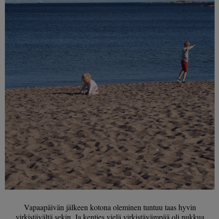
Vapaapäivän jälkeen kotona oleminen tuntuu taas hyvin
virkistävältä sekin. Ja kenties vielä virkistävämpää oli nukkua