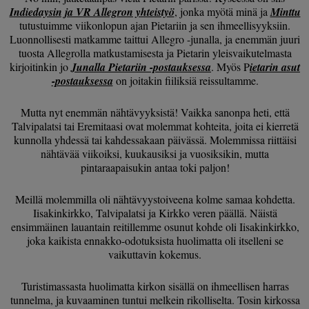
Indiedaysin ja VR Allegron yhteistyö
, jonka myötä minä ja
Minttu
tutustuimme viikonlopun ajan Pietariin ja sen ihmeellisyyksiin.
Luonnollisesti matkamme taittui Allegro -junalla, ja enemmän juuri
tuosta Allegrolla matkustamisesta ja Pietarin yleisvaikutelmasta
kirjoitinkin jo
Junalla Pietariin -postauksessa
. Myös P
ietarin asut
-postauksessa
on joitakin fiiliksiä reissultamme.
Mutta nyt enemmän nähtävyyksistä! Vaikka sanonpa heti, että
Talvipalatsi tai Eremitaasi ovat molemmat kohteita, joita ei kierretä
kunnolla yhdessä tai kahdessakaan päivässä. Molemmissa riittäisi
nähtävää viikoiksi, kuukausiksi ja vuosiksikin, mutta
pintaraapaisukin antaa toki paljon!
Meillä molemmilla oli nähtävyystoiveena kolme samaa kohdetta.
Iisakinkirkko, Talvipalatsi ja Kirkko veren päällä. Näistä
ensimmäinen lauantain reitillemme osunut kohde oli Iisakinkirkko,
joka kaikista ennakko-odotuksista huolimatta oli itselleni se
vaikuttavin kokemus.
Turistimassasta huolimatta kirkon sisällä on ihmeellisen harras
tunnelma, ja kuvaaminen tuntui melkein rikolliselta. Tosin kirkossa