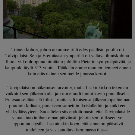
Toinen kohde, johon aikamme riitti edes päällisin puolin oli
Talvipalatsi. Sen ja Eremitaasin ympärillä oli valtava ihmiskuhina.
Tuona viikonloppuna nimittäin juhlittiin Pietarin syntymäpäivää, ja
kaupunki täytti 313 vuotta. Tätäkään emme muuten tienneet ennen
kuin eräs nainen sen meille junassa kertoi!
Talvipalatsi on näkemisen arvoine, mutta Iisakinkirkon tekemän
vaikutuksen jälkeen kulta ja krumeluudi tuntui kovin pinnalliselta.
En osaa selittää sitä fiilistä, mutta sali toisensa jälkeen jopa hieman
puuduin kultaan, punaiseen samettiin, kristalleihin ja kaikkeen
yltäkylläisyyteen. Suosittelen siis ehdottomasti, että Talvipalatsille
varaa ainakin ihan oman päivänsä, jolloin sen fiilikseen voi
uppoutua täysillä. Itse ainakin koen, että sinne on päästävä
uudelleen ja vastaanottavaisemmassa tilassa.