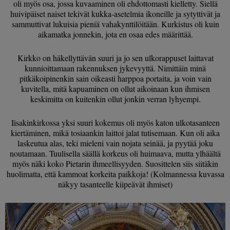
oli myös osa, jossa kuvaaminen oli ehdottomasti kielletty. Siellä
huivipäiset naiset tekivät kukka-asetelmia ikoneille ja sytyttivät ja
sammuttivat lukuisia pieniä vahakynttilöitään. Kurkistus oli kuin
aikamatka jonnekin, jota en osaa edes määrittää.
Kirkko on häkellyttävän suuri ja jo sen ulkorappuset laittavat
kunnioittamaan rakennuksen jykevyyttä. Nimittäin minä
pitkäkoipinenkin sain oikeasti harppoa portaita, ja voin vain
kuvitella, mitä kapuaminen on ollut aikoinaan kun ihmisen
keskimitta on kuitenkin ollut jonkin verran lyhyempi.
Iisakinkirkossa yksi suuri kokemus oli myös katon ulkotasanteen
kiertäminen, mikä tosiaankin laittoi jalat tutisemaan. Kun oli aika
laskeutua alas, teki mieleni vain nojata seinää, ja pyytää joku
noutamaan. Tuulisella säällä korkeus oli huimaava, mutta ylhäältä
myös näki koko Pietarin ihmeellisyyden. Suosittelen siis siitäkin
huolimatta, että kammoat korkeita paikkoja! (Kolmannessa kuvassa
näkyy tasanteelle kiipeävät ihmiset)