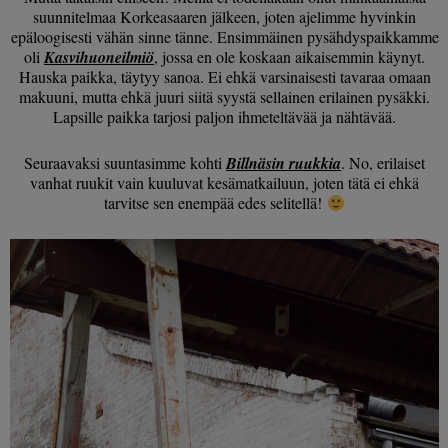
suunnitelmaa Korkeasaaren jälkeen, joten ajelimme hyvinkin
epäloogisesti vähän sinne tänne. Ensimmäinen pysähdyspaikkamme
oli
Kasvihuoneilmiö
, jossa en ole koskaan aikaisemmin käynyt.
Hauska paikka, täytyy sanoa. Ei ehkä varsinaisesti tavaraa omaan
makuuni, mutta ehkä juuri siitä syystä sellainen erilainen pysäkki.
Lapsille paikka tarjosi paljon ihmeteltävää ja nähtävää.
Seuraavaksi suuntasimme kohti
Billnäsin ruukkia
. No, erilaiset
vanhat ruukit vain kuuluvat kesämatkailuun, joten tätä ei ehkä
tarvitse sen enempää edes selitellä!