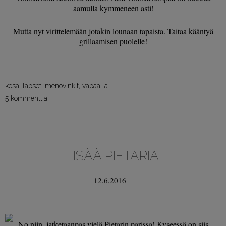
aamulla kymmeneen asti!
Mutta nyt virittelemään jotakin lounaan tapaista. Taitaa kääntyä
grillaamisen puolelle!
kesä
,
lapset
,
menovinkit
,
vapaalla
5 kommenttia
LISÄÄ PIETARIA!
12.6.2016
No niin, jatketaanpas vielä Pietarin parissa! Kyseessä on siis