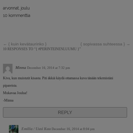
arvonnat
,
joulu
10 kommenttia
←
{ kuin kevätaurinko }
{ sopivassa suhteessa }
→
10 RESPONSES TO “{ #PERINTEINENLUUMU }”
Minna
December 16, 2014 at 7:32 pm
Kiva, kun muistutit kisasta. Piti äkkiä käydä ottamassa kuva tänään tekemistäni
pipareista.
Mukavaa Joulua!
-Minna
REPLY
Emilia / Uusi Kuu
December 16, 2014 at 8:04 pm