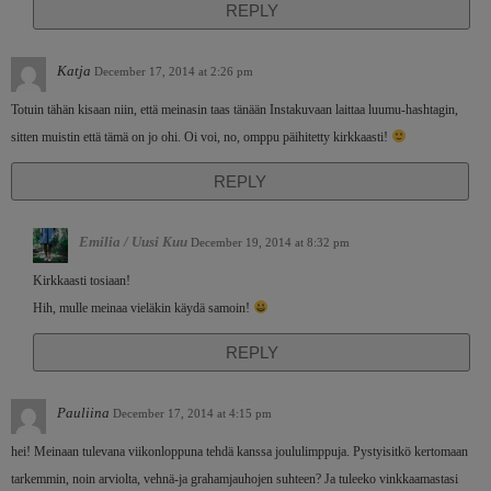
REPLY
Katja
December 17, 2014 at 2:26 pm
Totuin tähän kisaan niin, että meinasin taas tänään Instakuvaan laittaa luumu-hashtagin,
sitten muistin että tämä on jo ohi. Oi voi, no, omppu päihitetty kirkkaasti!
REPLY
Emilia / Uusi Kuu
December 19, 2014 at 8:32 pm
Kirkkaasti tosiaan!
Hih, mulle meinaa vieläkin käydä samoin!
REPLY
Pauliina
December 17, 2014 at 4:15 pm
hei! Meinaan tulevana viikonloppuna tehdä kanssa joululimppuja. Pystyisitkö kertomaan
tarkemmin, noin arviolta, vehnä-ja grahamjauhojen suhteen? Ja tuleeko vinkkaamastasi