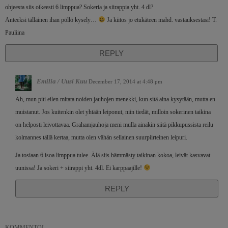
ohjeesta siis oikeesti 6 limppua? Sokeria ja siirappia yht. 4 dl?
Anteeksi tälläinen ihan pöllö kysely…
Ja kiitos jo etukäteen mahd. vastauksestasi! T.
Pauliina
REPLY
Emilia / Uusi Kuu
December 17, 2014 at 4:48 pm
Äh, mun piti eilen mitata noiden jauhojen menekki, kun sitä aina kysytään, mutta en
muistanut. Jos kuitenkin olet yhtään leiponut, niin tiedät, milloin sokerinen taikina
on helposti leivottavaa. Grahamjauhoja meni mulla ainakin siitä pikkupussista reilu
kolmannes tällä kertaa, mutta olen vähän sellainen suurpiirteinen leipuri.
Ja tosiaan 6 isoa limppua tulee. Älä siis hämmästy taikinan kokoa, leivät kasvavat
uunissa! Ja sokeri + siirappi yht. 4dl. Ei karppaajille!
REPLY
KOMMENTOI