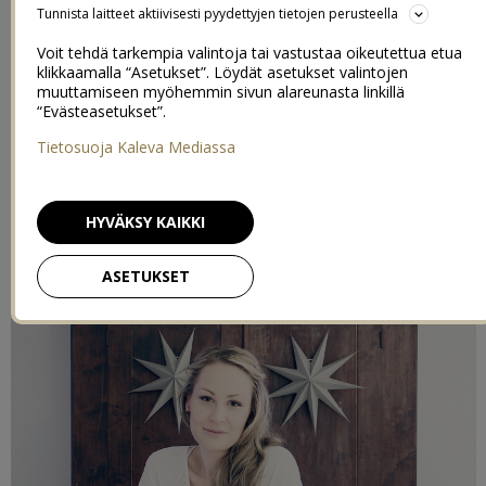
Tunnista laitteet aktiivisesti pyydettyjen tietojen perusteella
Lisää Instagramiin jouluinen, tai joulun tunnelmaa edustava, kuvasi
#perinteinenluumu
, ja olet mukana luumutiimissäni, jonka kesken,
Voit tehdä tarkempia valintoja tai vastustaa oikeutettua etua
3000€
mitä todennäköisemmin, arvotaan
matkalahjakortti! Ei siis
klikkaamalla “Asetukset”. Löydät asetukset valintojen
yhtään hassumpi kortti näin joulukiireiden keskelle – tai joulusta
muuttamiseen myöhemmin sivun alareunasta linkillä
toipumiseen.
“Evästeasetukset”.
Tietosuoja Kaleva Mediassa
HYVÄKSY KAIKKI
ASETUKSET