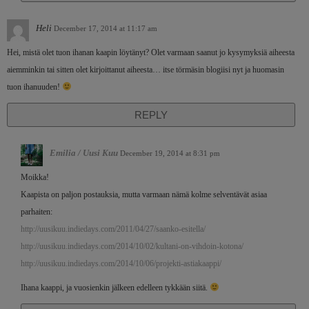
Heli
December 17, 2014 at 11:17 am
Hei, mistä olet tuon ihanan kaapin löytänyt? Olet varmaan saanut jo kysymyksiä aiheesta
aiemminkin tai sitten olet kirjoittanut aiheesta… itse törmäsin blogiisi nyt ja huomasin
tuon ihanuuden!
REPLY
Emilia / Uusi Kuu
December 19, 2014 at 8:31 pm
Moikka!
Kaapista on paljon postauksia, mutta varmaan nämä kolme selventävät asiaa
parhaiten:
http://uusikuu.indiedays.com/2011/04/27/saanko-esitella/
http://uusikuu.indiedays.com/2014/10/02/kultani-on-vihdoin-kotona/
http://uusikuu.indiedays.com/2014/10/06/projekti-astiakaappi/
Ihana kaappi, ja vuosienkin jälkeen edelleen tykkään siitä.