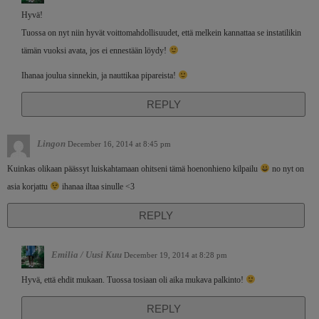
Hyvä!
Tuossa on nyt niin hyvät voittomahdollisuudet, että melkein kannattaa se instatilikin
tämän vuoksi avata, jos ei ennestään löydy!
Ihanaa joulua sinnekin, ja nauttikaa pipareista!
REPLY
Lingon
December 16, 2014 at 8:45 pm
Kuinkas olikaan päässyt luiskahtamaan ohitseni tämä hoenonhieno kilpailu
no nyt on
asia korjattu
ihanaa iltaa sinulle <3
REPLY
Emilia / Uusi Kuu
December 19, 2014 at 8:28 pm
Hyvä, että ehdit mukaan. Tuossa tosiaan oli aika mukava palkinto!
REPLY