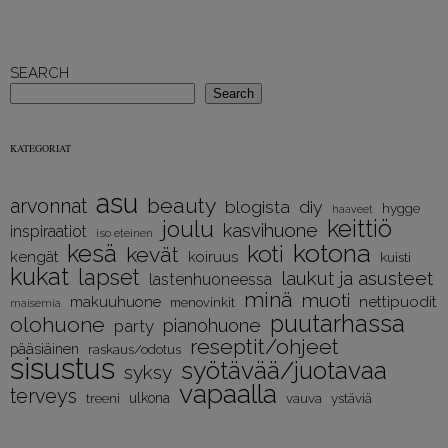
SEARCH
Search
KATEGORIAT
asu
beauty
arvonnat
diy
blogista
hygge
haaveet
keittiö
joulu
kasvihuone
inspiraatiot
iso eteinen
kotona
kesä
koti
kevät
kengät
koiruus
kuisti
kukat
lapset
laukut ja asusteet
lastenhuoneessa
minä
muoti
nettipuodit
makuuhuone
menovinkit
maisemia
puutarhassa
olohuone
pianohuone
party
reseptit/ohjeet
pääsiäinen
raskaus/odotus
sisustus
syötävää/juotavaa
syksy
vapaalla
terveys
treeni
ulkona
vauva
ystäviä