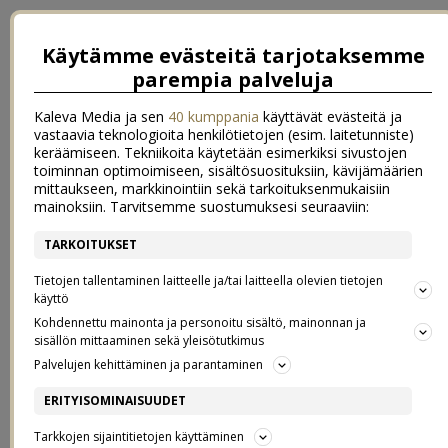
Käytämme evästeitä tarjotaksemme
parempia palveluja
Kaleva Media ja sen
40 kumppania
käyttävät evästeitä ja
vastaavia teknologioita henkilötietojen (esim. laitetunniste)
keräämiseen. Tekniikoita käytetään esimerkiksi sivustojen
toiminnan optimoimiseen, sisältösuosituksiin, kävijämäärien
mittaukseen, markkinointiin sekä tarkoituksenmukaisiin
mainoksiin. Tarvitsemme suostumuksesi seuraaviin:
TARKOITUKSET
←
{ kuin kevätaurinko }
{ sopivassa suhteessa }
→
Tietojen tallentaminen laitteelle ja/tai laitteella olevien tietojen
{ #PERINTEINENLUUMU }
käyttö
Kohdennettu mainonta ja personoitu sisältö, mainonnan ja
sisällön mittaaminen sekä yleisötutkimus
16.12.2014
Palvelujen kehittäminen ja parantaminen
Vielä ehtii! Nimittäin tämä ilta on yhä aikaa osallistua
ERITYISOMINAISUUDET
Dronningholmin
Joulun tähdet -kilpailuun
!
Tarkkojen sijaintitietojen käyttäminen