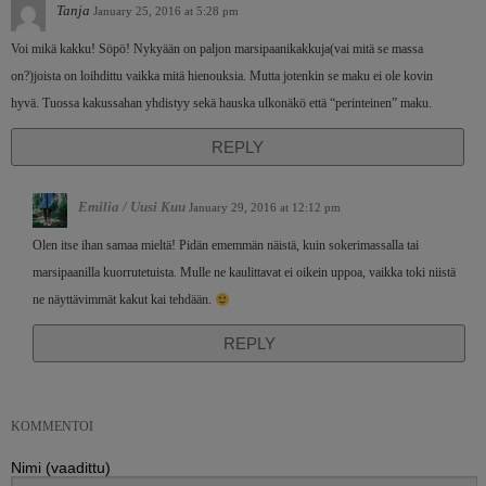
Tanja
January 25, 2016 at 5:28 pm
Voi mikä kakku! Söpö! Nykyään on paljon marsipaanikakkuja(vai mitä se massa
on?)joista on loihdittu vaikka mitä hienouksia. Mutta jotenkin se maku ei ole kovin
hyvä. Tuossa kakussahan yhdistyy sekä hauska ulkonäkö että “perinteinen” maku.
REPLY
Emilia / Uusi Kuu
January 29, 2016 at 12:12 pm
Olen itse ihan samaa mieltä! Pidän ememmän näistä, kuin sokerimassalla tai
marsipaanilla kuorrutetuista. Mulle ne kaulittavat ei oikein uppoa, vaikka toki niistä
ne näyttävimmät kakut kai tehdään.
REPLY
KOMMENTOI
Nimi (vaadittu)