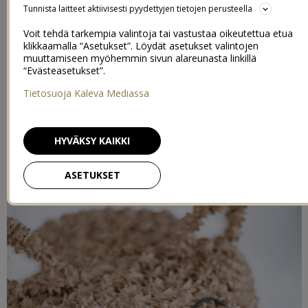
tai vähemmän synttärihumussa. Ensin valmisteluissa, ja tänään sitten
Tunnista laitteet aktiivisesti pyydettyjen tietojen perusteella
tositoimissa, eli juhlimalla.
Voit tehdä tarkempia valintoja tai vastustaa oikeutettua etua
klikkaamalla “Asetukset”. Löydät asetukset valintojen
Oikein hauskat ja iloiset kekkerit, vaikkakin juhlakalu jännittämisen
muuttamiseen myöhemmin sivun alareunasta linkillä
jälkeen vähän aluksi vierastikin vieraitaan.
“Evästeasetukset”.
Tietosuoja Kaleva Mediassa
HYVÄKSY KAIKKI
ASETUKSET