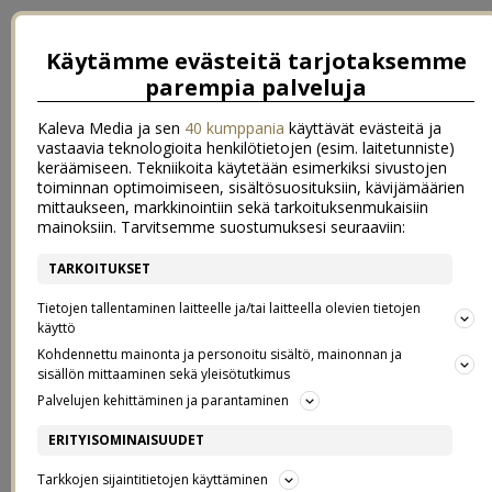
Käytämme evästeitä tarjotaksemme
parempia palveluja
Kaleva Media ja sen
40 kumppania
käyttävät evästeitä ja
vastaavia teknologioita henkilötietojen (esim. laitetunniste)
keräämiseen. Tekniikoita käytetään esimerkiksi sivustojen
toiminnan optimoimiseen, sisältösuosituksiin, kävijämäärien
mittaukseen, markkinointiin sekä tarkoituksenmukaisiin
mainoksiin. Tarvitsemme suostumuksesi seuraaviin:
TARKOITUKSET
←
Hyvinvointihaaste ja viikonloppu Vierumäellä
Apua erittäin kuivalle iholle
→
Tietojen tallentaminen laitteelle ja/tai laitteella olevien tietojen
käyttö
KLAARA ON JO KOLMEVUOTIAS!
Kohdennettu mainonta ja personoitu sisältö, mainonnan ja
sisällön mittaaminen sekä yleisötutkimus
Palvelujen kehittäminen ja parantaminen
24.1.2016
ERITYISOMINAISUUDET
Hiphei, ja sunnuntai-iltaa! Täällä viikonloppu on mennyt enemmän
Tarkkojen sijaintitietojen käyttäminen