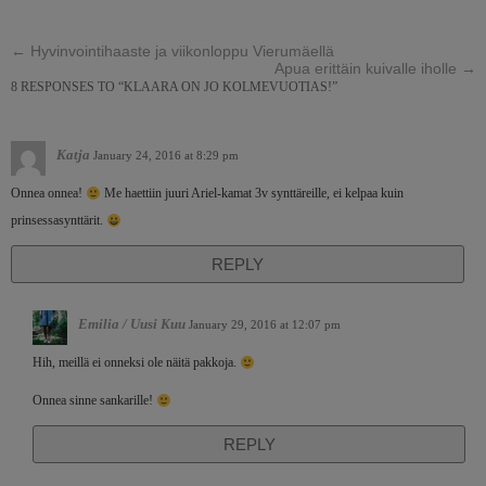
←
Hyvinvointihaaste ja viikonloppu Vierumäellä
Apua erittäin kuivalle iholle
→
8 RESPONSES TO “KLAARA ON JO KOLMEVUOTIAS!”
Katja
January 24, 2016 at 8:29 pm
Onnea onnea!
Me haettiin juuri Ariel-kamat 3v synttäreille, ei kelpaa kuin
prinsessasynttärit.
REPLY
Emilia / Uusi Kuu
January 29, 2016 at 12:07 pm
Hih, meillä ei onneksi ole näitä pakkoja.
Onnea sinne sankarille!
REPLY