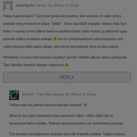
naurispelto
January 24, 2016 at 10:59 pm
Onpas hauska kakku! Täytyykin pistää idea mieleen, kun aiemmin on tullut tehtyä
naamoja vain perinteisesti kakun “päälle”. Tosin saa nähdä kelpaako eläimet enää, kun
kohta 5-vuotias toivoo jälleen merirosvokakkua kuten viime vuonna ja pikkuveli tapaa
apinoida kaiken isomman mukaan
Itse en tykkää kauheasti sokerimassoista yms.,
vaikka hienoja niillä saakin aikaan, joten kivat pursotettavat ideat on aina tarpeen.
Meidänkin 3-vuotta marraskuussa täyttänyt ujosteli yllättäen alkuun omissa juhlissaan.
Taisi häkeltyä jotenkin lahjojen saamisesta
REPLY
Emilia / Uusi Kuu
January 29, 2016 at 12:10 pm
Voihan tuon kai jotenkin merirosvoksikin muuttaa!
Minä en itse myös kauheasti noista massoista välitä, vaikka niillä toki ne
hienoimmat kakut tehdään. Makuna tämä pursotettava on ehdottomasti parempi.
Tuo huomion keskipisteenä oleminen taisi olla Klaaralle pahinta. Vaikka sinänsä