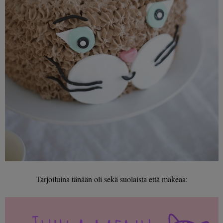
Tarjoiluina tänään oli sekä suolaista että makeaa: