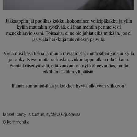
Jääkaappiin jäi puolikas kakku, kokonainen voileipäkakku ja yllin
kyllin muutakin syötävää, eli ihan mentiin perinteisesti
menekkiarvioissani. Toisaalta, ei ne ole juhlat eikä mitkään, jos ei
jää vielä herkkuja tulevillekin päiville.
Vielä olisi kasa tiskiä ja muuta raivaamista, mutta sitten kutsuu kyllä
jo sänky. Kiva, mutta raskaskin, viikonloppu alkaa olla takana.
Pientä kriiseilyä siitä, että vauvani on nyt kolmevuotias, mutta
eiköhän tästäkin yli päästä.
Ihanaa sunnuntai-iltaa ja kaikkea hyvää alkavaan viikkoon!
lapset
,
party
,
sisustus
,
syötävää/juotavaa
8 kommenttia