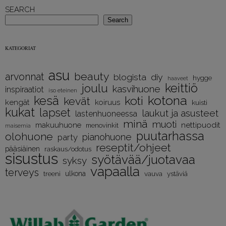
SEARCH
Search
KATEGORIAT
asu
beauty
arvonnat
diy
blogista
hygge
haaveet
keittiö
joulu
kasvihuone
inspiraatiot
iso eteinen
kotona
kesä
koti
kevät
kengät
koiruus
kuisti
kukat
lapset
laukut ja asusteet
lastenhuoneessa
minä
muoti
nettipuodit
makuuhuone
menovinkit
maisemia
puutarhassa
olohuone
pianohuone
party
reseptit/ohjeet
pääsiäinen
raskaus/odotus
sisustus
syötävää/juotavaa
syksy
vapaalla
terveys
treeni
ulkona
vauva
ystäviä