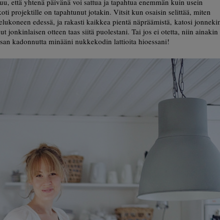
ntuu, että yhtenä päivänä voi sattua ja tapahtua enemmän kuin usein
 projektille on tapahtunut jotakin. Vitsit kun osaisin selittää, miten
pelukoneen edessä, ja rakasti kaikkea pientä näpräämistä, katosi jonneki
 jonkinlaisen otteen taas siitä puolestani. Tai jos ei otetta, niin ainakin
 osan kadonnutta minääni nukkekodin lattioita hioessani!