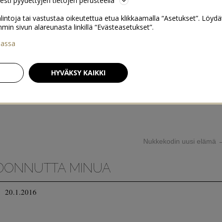
sesti pyydettyjen tietojen perusteella
lintoja tai vastustaa oikeutettua etua klikkaamalla “Asetukset”. Löydä
 sivun alareunasta linkillä “Evästeasetukset”.
iassa
HYVÄKSY KAIKKI
Nukkekodin uusi elämä
DONNUTTA MINUA
20.1.2016