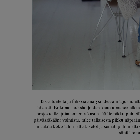
Tässä tunteita ja fiiliksiä analysoidessani tajusin, 
hitaasti. Kokonaisuuksia, joiden kanssa menee aikaa aj
projekteille, joita ennen rakastin. Niille pikku puhteil
päivässäkään) valmistu, tulee tällaisesta pikku näprääm
maalata koko talon lattiat, katot ja seinät, puhumatta
siinä “remo