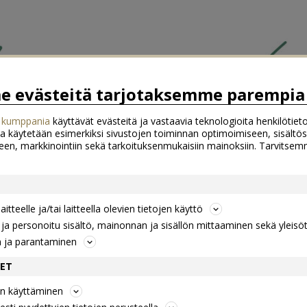
 evästeitä tarjotaksemme parempia 
 kumppania
käyttävät evästeitä ja vastaavia teknologioita henkilötieto
a käytetään esimerkiksi sivustojen toiminnan optimoimiseen, sisältös
een, markkinointiin sekä tarkoituksenmukaisiin mainoksiin. Tarvits
itteelle ja/tai laitteella olevien tietojen käyttö
a personoitu sisältö, mainonnan ja sisällön mittaaminen sekä yleisö
n ja parantaminen
DET
jen käyttäminen