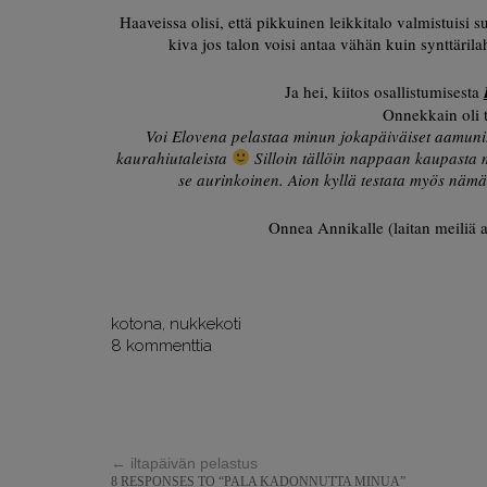
Haaveissa olisi, että pikkuinen leikkitalo valmistuisi s
kiva jos talon voisi antaa vähän kuin synttäril
Ja hei, kiitos osallistumisesta
Onnekkain oli t
Voi Elovena pelastaa minun jokapäiväiset aamun
kaurahiutaleista
Silloin tällöin nappaan kaupasta 
se aurinkoinen. Aion kyllä testata myös näm
Onnea Annikalle (laitan meiliä a
kotona
,
nukkekoti
8 kommenttia
←
iltapäivän pelastus
8 RESPONSES TO “PALA KADONNUTTA MINUA”