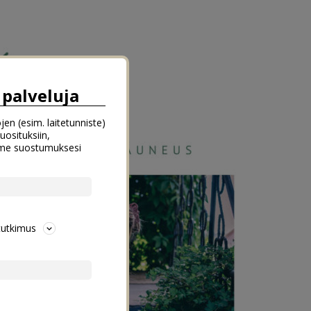
palveluja
jen (esim. laitetunniste)
uosituksiin,
emme suostumuksesi
tutkimus