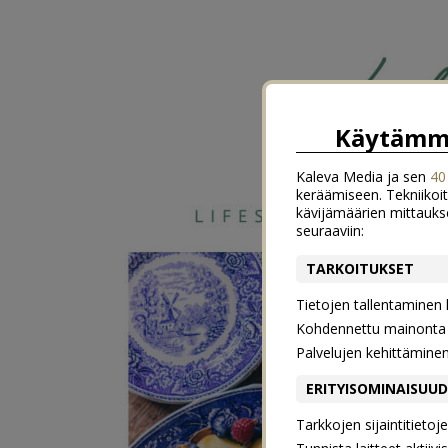
Käytämme
Kaleva Media ja sen
40
keräämiseen. Tekniikoit
kävijämäärien mittauks
seuraaviin:
TARKOITUKSET
Tietojen tallentaminen la
Kohdennettu mainonta j
Palvelujen kehittämine
ERITYISOMINAISUU
Tarkkojen sijaintitieto