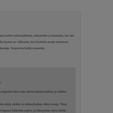
tanut tuohon minimaailmaan, kalusteetkin jo hommattu, itse talo
 aika huonot on valikoimat, kun löytäskin jostain tommosen
tekemään. Inspiroivia hetkiä remonttiin.
pm
Instagramissakin noita oikeita miniatyyritaloja, ja kaikkea
tia tehdä, talokin on mittasuhteiltan vähän isompi. Tämä
n lapasen leikkeihin sopiva, ja ehkä joskus myös barbie-