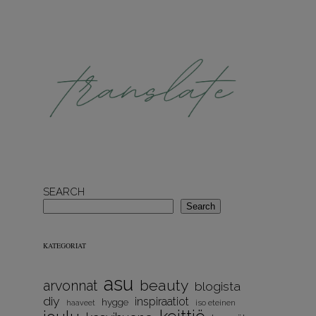
SEARCH
Search
KATEGORIAT
asu
beauty
arvonnat
blogista
diy
inspiraatiot
hygge
iso eteinen
haaveet