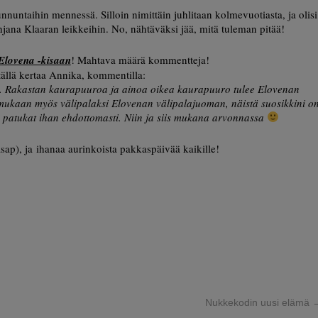
unnuntaihin mennessä. Silloin nimittäin juhlitaan kolmevuotiasta, ja olisi
ahjana Klaaran leikkeihin. No, nähtäväksi jää, mitä tuleman pitää!
Elovena -kisaan
! Mahtava määrä kommentteja!
ällä kertaa Annika, kommentilla:
i. Rakastan kaurapuuroa ja ainoa oikea kaurapuuro tulee Elovenan
mukaan myös välipalaksi Elovenan välipalajuoman, näistä suosikkini o
ä patukat ihan ehdottomasti. Niin ja siis mukana arvonnassa
sap), ja ihanaa aurinkoista pakkaspäivää kaikille!
Nukkekodin uusi elämä