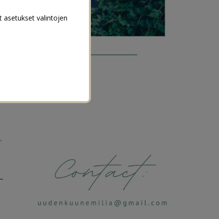
t asetukset valintojen
→