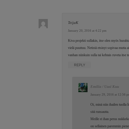
TeijaK
January 20, 2016 at 4:22 pm
Kiva projekti sullakin, itse olen myös hurah
vielä puuttuu. Netistä etsinyt sopivaa mutta
vanhan niinkuin sulla tai kehtais ruveta itse 
REPLY
Emilia / Uusi Kuu
January 29, 2016 at 12:56 
Oi, minä niin ihailen tuolla 
sitä runsautta.
Meille ei ihan perus nukkeko
on sellainen paremmin piene