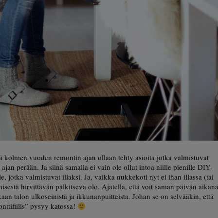
että kolmen vuoden remontin ajan ollaan tehty asioita jotka valmistuvat
an perään. Ja siinä samalla ei vain ole ollut intoa niille pienille DIY-
le, jotka valmistuvat illaksi. Ja, vaikka nukkekoti nyt ei ihan illassa (tai
isestä hirvittävän palkitseva olo. Ajatella, että voit saman päivän aikan
kaan talon ulkoseinistä ja ikkunanpuitteista. Johan se on selvääkin, että
nttifiilis” pysyy katossa!