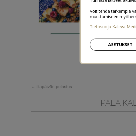
Tunnista laitteet aktiivi
Voit tehdä tarkempia va
muuttamiseen myöhemmin
Tietosuoja Kaleva Med
ASETUKSET
←
iltapäivän pelastus
PALA KA