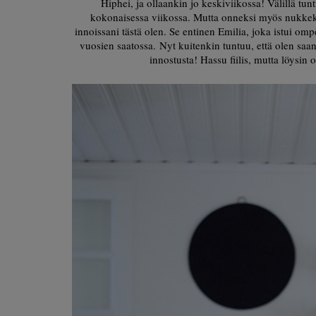
Hiphei, ja ollaankin jo keskiviikossa! Välillä tu
kokonaisessa viikossa. Mutta onneksi myös nukkekoti
innoissani tästä olen. Se entinen Emilia, joka istui om
vuosien saatossa. Nyt kuitenkin tuntuu, että olen saanut
innostusta! Hassu fiilis, mutta löysin