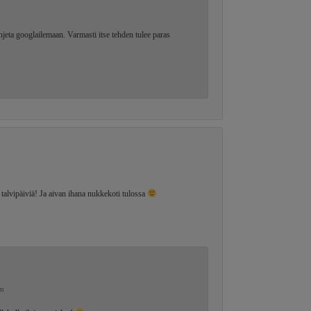
jeta googlailemaan. Varmasti itse tehden tulee paras
 talvipäiviä! Ja aivan ihana nukkekoti tulossa
pm