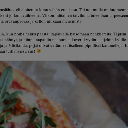
araslähtö, eli aloitettiin loma vähän etuajassa. Tai no, mulla on huomenn
tseni jo lomavaihteelle. Viikon mittainen talviloma tulee ihan tarpeesee
ista oravanpyörää ja kellon mukaan menemistä.
in, kun poika halusi päästä iltapäivällä katsomaan penkkareita. Tajusin,
 nähnyt, ja niinpä napattiin naapurista kaveri kyytiin ja ajeltiin kylille.
ja ja Viisikoitta, pojat olivat keränneet itselleen pipolliset karamelleja. E
aan turha reissu siis!