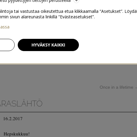
sesti pyydettyjen tietojen perusteella
lintoja tai vastustaa oikeutettua etua klikkaamalla “Asetukset”. Löydä
 sivun alareunasta linkillä “Evästeasetukset”.
iassa
HYVÄKSY KAIKKI
Once in a lifetime
ARASLÄHTÖ
16.2.2017
Hepskukkuu!