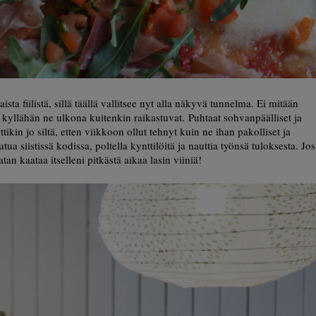
sta fiilistä, sillä täällä vallitsee nyt alla näkyvä tunnelma. Ei mitään
 kyllähän ne ulkona kuitenkin raikastuvat. Puhtaat sohvanpäälliset ja
tikin jo siltä, etten viikkoon ollut tehnyt kuin ne ihan pakolliset ja
 siistissä kodissa, poltella kynttilöitä ja nauttia työnsä tuloksesta. Jos
atan kaataa itselleni pitkästä aikaa lasin viiniä!