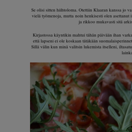
Se olisi sitten hiihtoloma. Otettiin Klaaran kanssa jo v
vielä työmenoja, mutta noin henkisesti olen asettanut i
ja rikkoo mukavasti sitä ark
Kirjastossa käyntikin mahtui tähän päivään ihan varka
että lapseni ei ole koskaan tätäkään suomalaisperinnettä
Sillä välin kun minä valitsin lukemista itselleni, iltasatu
laink