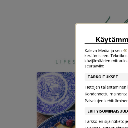
Käytämme
Kaleva Media ja sen
40
keräämiseen. Tekniikoit
kävijämäärien mittauks
seuraaviin:
TARKOITUKSET
Tietojen tallentaminen la
Kohdennettu mainonta j
Palvelujen kehittämine
ERITYISOMINAISUU
Tarkkojen sijaintitieto