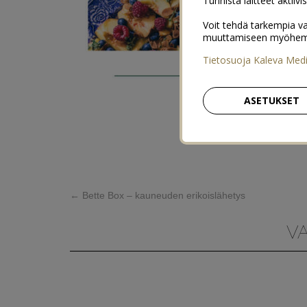
Tunnista laitteet aktiivi
Voit tehdä tarkempia va
muuttamiseen myöhemmin
Tietosuoja Kaleva Med
ASETUKSET
←
Bette Box – kauneuden erikoislähetys
V