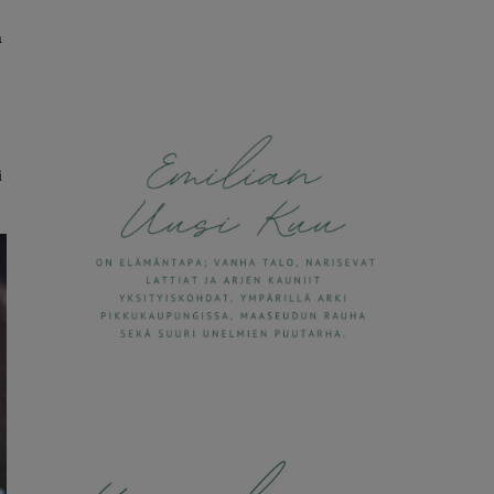
a
n
i