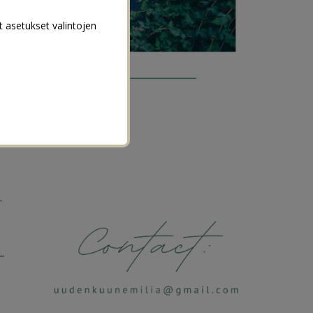
t asetukset valintojen
→