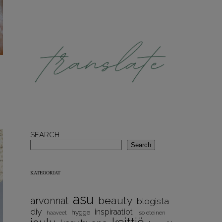
SEARCH
Search
KATEGORIAT
asu
beauty
arvonnat
blogista
diy
inspiraatiot
hygge
iso eteinen
haaveet