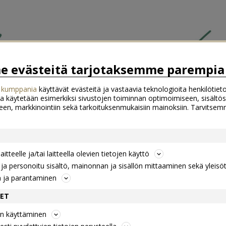
 evästeitä tarjotaksemme parempia 
 kumppania
käyttävät evästeitä ja vastaavia teknologioita henkilötieto
a käytetään esimerkiksi sivustojen toiminnan optimoimiseen, sisältös
een, markkinointiin sekä tarkoituksenmukaisiin mainoksiin. Tarvits
itteelle ja/tai laitteella olevien tietojen käyttö
a personoitu sisältö, mainonnan ja sisällön mittaaminen sekä yleisö
n ja parantaminen
DET
jen käyttäminen