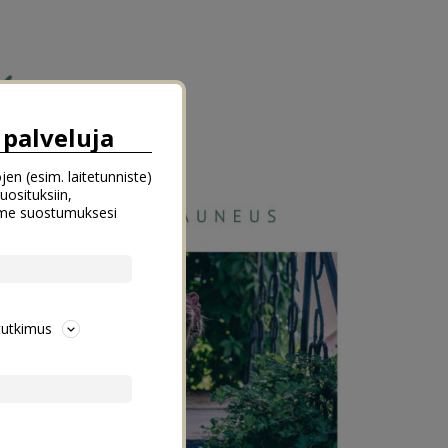
palveluja
jen (esim. laitetunniste)
uosituksiin,
emme suostumuksesi
tutkimus