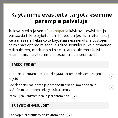
Käytämme evästeitä tarjotaksemme
parempia palveluja
Kaleva Media ja sen
40 kumppania
käyttävät evästeitä ja
vastaavia teknologioita henkilötietojen (esim. laitetunniste)
keräämiseen. Tekniikoita käytetään esimerkiksi sivustojen
toiminnan optimoimiseen, sisältösuosituksiin, kävijämäärien
mittaukseen, markkinointiin sekä tarkoituksenmukaisiin
mainoksiin. Tarvitsemme suostumuksesi seuraaviin:
TARKOITUKSET
←
Sadepäivä
päivä kasvihuoneessa
→
Tietojen tallentaminen laitteelle ja/tai laitteella olevien tietojen
NOPEAT BRUSCHETAT OLIIVEILLA
käyttö
Kohdennettu mainonta ja personoitu sisältö, mainonnan ja
sisällön mittaaminen sekä yleisötutkimus
JA FETAJUUSTOLLA
Palvelujen kehittäminen ja parantaminen
ERITYISOMINAISUUDET
25.5.2020
Tarkkojen sijaintitietojen käyttäminen