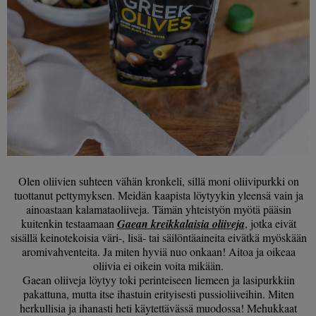
Olen oliivien suhteen vähän kronkeli, sillä moni oliivipurkki on
tuottanut pettymyksen. Meidän kaapista löytyykin yleensä vain ja
ainoastaan kalamataoliiveja. Tämän yhteistyön myötä pääsin
kuitenkin testaamaan
Gaean kreikkalaisia oliiveja
, jotka eivät
sisällä keinotekoisia väri-, lisä- tai säilöntäaineita eivätkä myöskään
aromivahventeita. Ja miten hyviä nuo onkaan! Aitoa ja oikeaa
oliivia ei oikein voita mikään.
Gaean oliiveja löytyy toki perinteiseen liemeen ja lasipurkkiin
pakattuna, mutta itse ihastuin erityisesti pussioliiveihin. Miten
herkullisia ja ihanasti heti käytettävässä muodossa! Mehukkaat