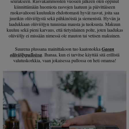
seurakseen. Rasvakammoisten vuosien jälkeen olen oppinut
kiinnittämään huomiota rasvojen laatuun ja päivittäiseen
ruokavaliooni kuuluukin ehdottomasti hyvät rasvat, joita saa
juurikin oliiviöljystä sekä pähkinöistä ja siemenistä. Hyvän ja
laadukkaan oliiviöljyn tunnistaa mausta ja tuoksusta. Makuun
kuuluu sekä pieni karvaus, että tietynlainen polte, joten laadukas
oliiviöljy ei missään nimessä ole mauton tai vetisen makuinen.
Suurena plussana mainittakoon tuo kaatonokka
Gaean
oliiviöljypulloissa
. Ihanaa, kun ei tarvitse käyttää sitä erillistä
valutuskorkkia, vaan jokaisessa pullossa on heti omansa!