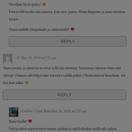
No olipas hyvä ajoitus!
Feta ei sillä tavalla sula uunissa, kuin tavis juusto. Mutta lämpenee ja maut sekoittuu
kivasti.
Onnea uudelle ylioppilaalle ja vanhemmille!
REPLY
-A-
May 26, 2020 at 2:33 pm
Tämä postaus ja nämä kuvat olivat kyllä niin mieleeni. Suorastaan rakastan fetaa sekä
oliiveja! (Samoin oliiviöljyä tulee käytettyä todella paljon.) Houkuttelevat bruschetat, tuli
heti ihan nälkä.
REPLY
Emilia / Uusi Kuu
May 26, 2020 at 5:57 pm
Ihana kuulla!
Feta ja oliivit sopivat myös minun suuhuni ja niitä kuluukin meillä aika paljon.