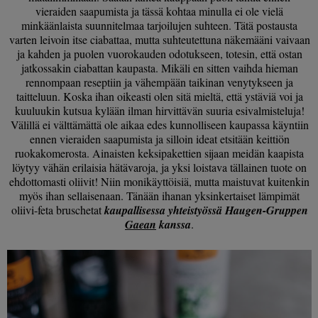
vieraiden saapumista ja tässä kohtaa minulla ei ole vielä
minkäänlaista suunnitelmaa tarjoilujen suhteen. Tätä postausta
varten leivoin itse ciabattaa, mutta suhteutettuna näkemääni vaivaan
ja kahden ja puolen vuorokauden odotukseen, totesin, että ostan
jatkossakin ciabattan kaupasta. Mikäli en sitten vaihda hieman
rennompaan reseptiin ja vähempään taikinan venytykseen ja
taitteluun. Koska ihan oikeasti olen sitä mieltä, että ystäviä voi ja
kuuluukin kutsua kylään ilman hirvittävän suuria esivalmisteluja!
Välillä ei välttämättä ole aikaa edes kunnolliseen kaupassa käyntiin
ennen vieraiden saapumista ja silloin ideat etsitään keittiön
ruokakomerosta. Ainaisten keksipakettien sijaan meidän kaapista
löytyy vähän erilaisia hätävaroja, ja yksi loistava tällainen tuote on
ehdottomasti oliivit! Niin monikäyttöisiä, mutta maistuvat kuitenkin
myös ihan sellaisenaan. Tänään ihanan yksinkertaiset lämpimät
oliivi-feta bruschetat
kaupallisessa yhteistyössä Haugen-Gruppen
Gaean
kanssa
.