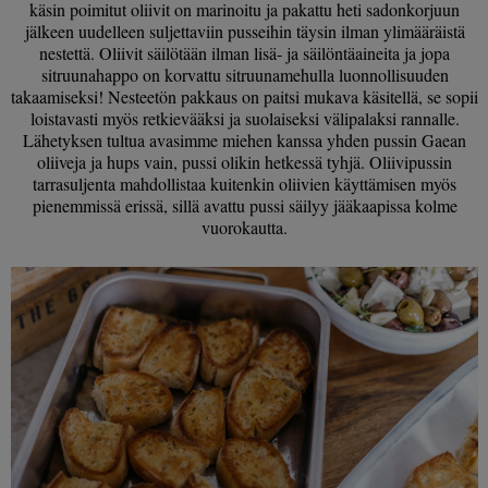
käsin poimitut oliivit on marinoitu ja pakattu heti sadonkorjuun
jälkeen uudelleen suljettaviin pusseihin täysin ilman ylimääräistä
nestettä. Oliivit säilötään ilman lisä- ja säilöntäaineita ja jopa
sitruunahappo on korvattu sitruunamehulla luonnollisuuden
takaamiseksi! Nesteetön pakkaus on paitsi mukava käsitellä, se sopii
loistavasti myös retkievääksi ja suolaiseksi välipalaksi rannalle.
Lähetyksen tultua avasimme miehen kanssa yhden pussin Gaean
oliiveja ja hups vain, pussi olikin hetkessä tyhjä. Oliivipussin
tarrasuljenta mahdollistaa kuitenkin oliivien käyttämisen myös
pienemmissä erissä, sillä avattu pussi säilyy jääkaapissa kolme
vuorokautta.