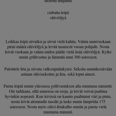
tuoretta timjamia
ciabatta-leipä
oliiviöljyä
Leikkaa leipä siivuiksi ja siivut vielä kahtia. Valuta uunivuokaan
pieni määrä oliiviöljyä ja levitä tasaisesti vuoan pohjalle. Nosta
leivät vuokaan ja valuta niiden päälle vielä lisää oliiviöljyä. Kytke
uunin grillivastus ja lämmitä uuni 300 asteeseen.
Paloittele feta ja siivuta valkosipulinkynsi. Sekoita uuninkestävään
astiaan oliivisekoitus ja feta, sekä loput aineet.
Paista leipiä uunin yläosassa grillivastuksen alla muutama minuutti.
Ole tarkkana, sillä uuneissa on eroja, ja leivät voivat paahtua
hyvinkin nopeasti. Kun leivissä on kaunis paahtunut väri ja pinta,
nosta leivät alemmalle tasolle ja laske uunin lämpötila 175
asteeseen. Nosta myös oliivi-fetakulho uuniin ja paista vielä
muutama minuuti.