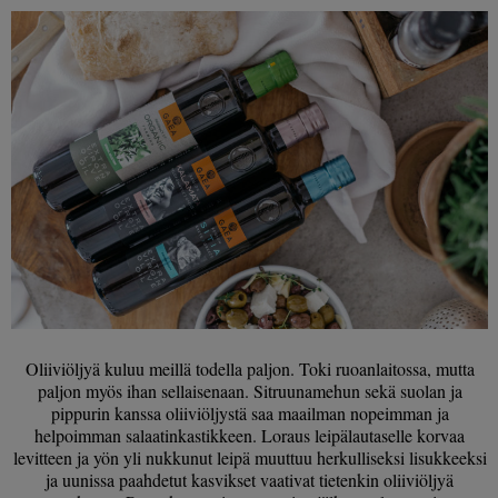
Oliiviöljyä kuluu meillä todella paljon. Toki ruoanlaitossa, mutta
paljon myös ihan sellaisenaan. Sitruunamehun sekä suolan ja
pippurin kanssa oliiviöljystä saa maailman nopeimman ja
helpoimman salaatinkastikkeen. Loraus leipälautaselle korvaa
levitteen ja yön yli nukkunut leipä muuttuu herkulliseksi lisukkeeksi
ja uunissa paahdetut kasvikset vaativat tietenkin oliiviöljyä