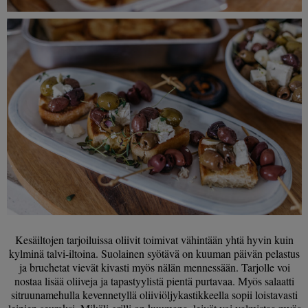
Kesäiltojen tarjoiluissa oliivit toimivat vähintään yhtä hyvin kuin
kylminä talvi-iltoina. Suolainen syötävä on kuuman päivän pelastus
ja bruchetat vievät kivasti myös nälän mennessään. Tarjolle voi
nostaa lisää oliiveja ja tapastyylistä pientä purtavaa. Myös salaatti
sitruunamehulla kevennetyllä oliiviöljykastikkeella sopii loistavasti