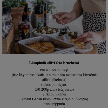
Lämpimät oliivi-feta bruchetat
Pussi Gaea oliiveja
(itse käytin basilikalla ja sitruunalla maustettua kivetöntä
oliivilajiltelmaa)
valkosipulinkynsi
150-200g aitoa fetajuustoa
2 rkl oliiviöljyä
(käytin Gaean luomu extra virgin oliiviöljyä)
mustapippuria