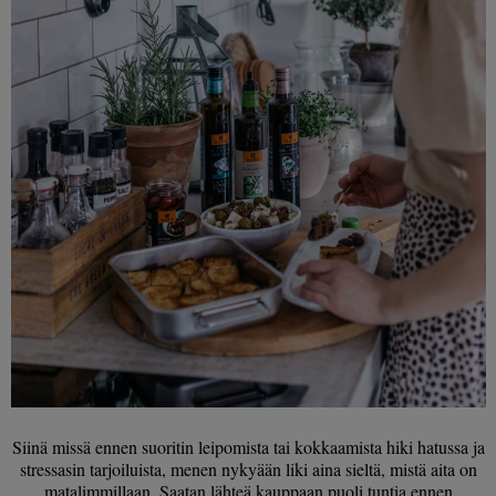
Siinä missä ennen suoritin leipomista tai kokkaamista hiki hatussa ja
stressasin tarjoiluista, menen nykyään liki aina sieltä, mistä aita on
matalimmillaan. Saatan lähteä kauppaan puoli tuntia ennen