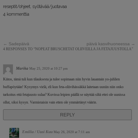
reseptit/ohjeet
,
syötävää/juotavaa
4 kommenttia
←
Sadepäivä
päivä kasvihuoneessa
→
4 RESPONSES TO “NOPEAT BRUSCHETAT OLIIVEILLA JA FETAJUUSTOLLA”
Marika
May 25, 2020 at 10:27 pm
Kiitos, tämä tuli kun tilauksesta ja tulee sopimaan niin hyvin lauantain yo-juhlien
buffapöytään! Kysymys vielä, eli kun feta-oliivihässäkkä laitetaan uuniin niin onko
tarkoitus että fetajuusto sulaa? Kuvissa leipien päällä se näyttää siltä ettei ole uunissa
ollut, siksi kysyn. Varmistaisin vain etten ole ymmärtänyt väärin.
REPLY
Emilia / Uusi Kuu
May 26, 2020 at 7:11 am